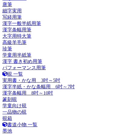
唐筆
細字実用
写経用筆
漢字一般半紙用筆
漢字条幅用筆
大字用特大筆
高級羊毛筆
珍筆
学童用半紙筆
漢字 書き初め用筆
パフォーマンス用筆
硯 一覧
実用書・かな用 3吋～5吋
漢字半紙・かな条幅用 6吋～7吋
漢字条幅用 8吋～10吋
篆刻硯
学童向け硯
一品物の硯
硯箱
書道小物 一覧
墨池