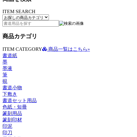
ITEM SEARCH
商品カテゴリ
ITEM CATEGORY
商品一覧はこちら»
書道紙
墨
墨液
筆
硯
書道小物
下敷き
書道セット用品
色紙・短冊
篆刻用品
篆刻印材
印泥
印刀