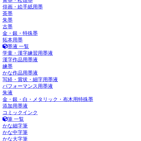
青墨・松煙墨
俳画・絵手紙用墨
茶墨
朱墨
古墨
金・銀・特殊墨
拓本用墨
墨液 一覧
学童・漢字練習用墨液
漢字作品用墨液
練墨
かな作品用墨液
写経・賞状・細字用墨液
パフォーマンス用墨液
朱液
金・銀・白・メタリック・布木用特殊墨
添加用墨液
コミックインク
筆 一覧
かな細字筆
かな中字筆
かな大字筆