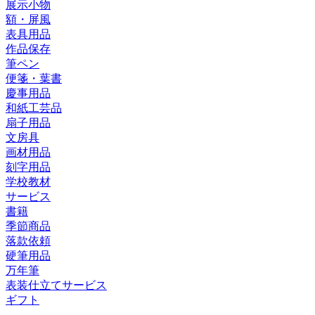
展示小物
額・屏風
表具用品
作品保存
筆ペン
便箋・葉書
慶事用品
和紙工芸品
扇子用品
文房具
画材用品
刻字用品
学校教材
サービス
書籍
季節商品
落款依頼
硬筆用品
万年筆
表装仕立てサービス
ギフト