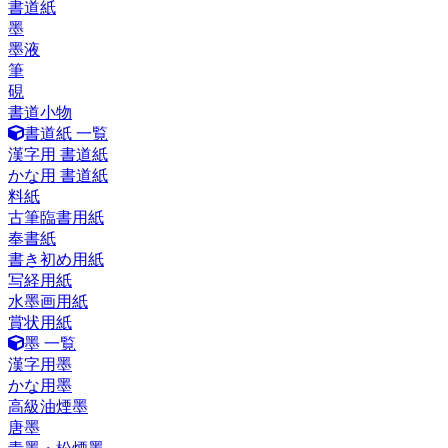
書道紙
墨
墨液
筆
硯
書道小物
書道紙 一覧
漢字用 書道紙
かな用 書道紙
料紙
古筆臨書用紙
奉書紙
書き初め用紙
写経用紙
水墨画用紙
賞状用紙
墨 一覧
漢字用墨
かな用墨
高級油煙墨
唐墨