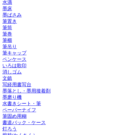
水滴
墨床
墨ばさみ
筆置き
筆筒
筆巻
筆櫛
筆吊り
筆キャップ
ペンケース
いろは歌印
消しゴム
文鎮
写経用書写台
墨落とし・墨用接着剤
墨磨り機
水書きシート・筆
ペーパーナイフ
筆固め用糊
書道バック・ケース
灯ろう