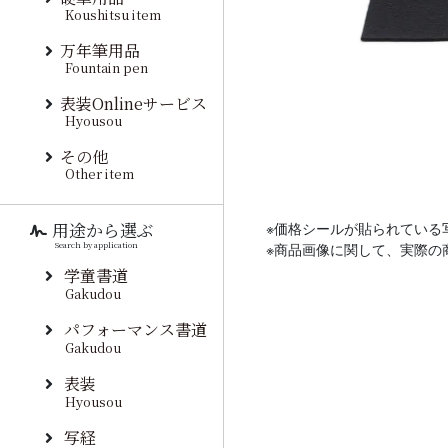
Koushitsu item
万年筆用品
Fountain pen
表装Onlineサービス
Hyousou
その他
Other item
用途から選ぶ
※価格シールが貼られている
Search by application
※商品画像に関して、実際の
学童書道
Gakudou
パフォーマンス書道
Gakudou
表装
Hyousou
写経