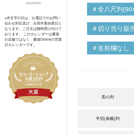
2026年9月
＃全八尺判(90×
※赤文字の日は、お電話でのお問い
合わせ対応及び、出荷作業休業日と
＃切り売り販売[
なります。ご注文は随時受け付けて
おります。 このカレンダーは書遊
の店舗ではなく、書遊Onlineの営業
日カレンダーです。
＃名前欄なし
美の判
半切(条幅)判