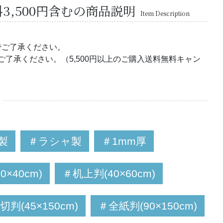
,500円含むの商品説明
Item Description
でご了承ください。
ご了承ください。（5,500円以上のご購入送料無料キャン
製
＃ラシャ製
＃1mm厚
×40cm)
＃机上判(40×60cm)
切判(45×150cm)
＃全紙判(90×150cm)