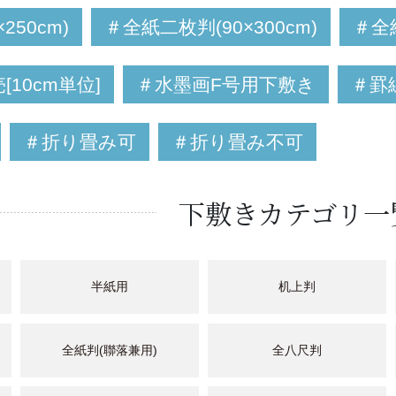
250cm)
＃全紙二枚判(90×300cm)
＃全紙
10cm単位]
＃水墨画F号用下敷き
＃罫
＃折り畳み可
＃折り畳み不可
下敷きカテゴリ一
半紙用
机上判
全紙判(聯落兼用)
全八尺判