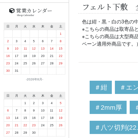
フェルト下敷 
営業カレンダー
Shop Calendar
色は紺・黒・白の3色の
日
月
火
水
木
金
土
※こちらの商品は取寄品
1
※こちらの商品は大型商品
2
3
4
5
6
7
8
ペーン適用外商品です。
9
10
11
12
13
14
15
16
17
18
19
20
21
22
23
24
25
26
27
28
29
30
31
2026年8月
＃紺
＃エ
日
月
火
水
木
金
土
1
2
3
4
5
＃2mm厚
6
7
8
9
10
11
12
13
14
15
16
17
18
19
20
21
22
23
24
25
26
＃八ツ切判(22.5
27
28
29
30