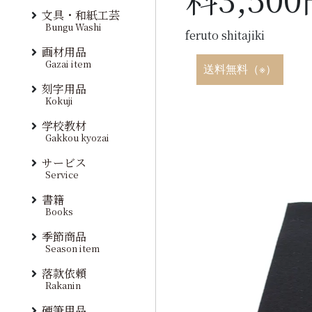
文具・和紙工芸
Bungu Washi
feruto shitajiki
画材用品
Gazai item
送料無料（※）
刻字用品
Kokuji
学校教材
Gakkou kyozai
サービス
Service
書籍
Books
季節商品
Season item
落款依頼
Rakanin
硬筆用品