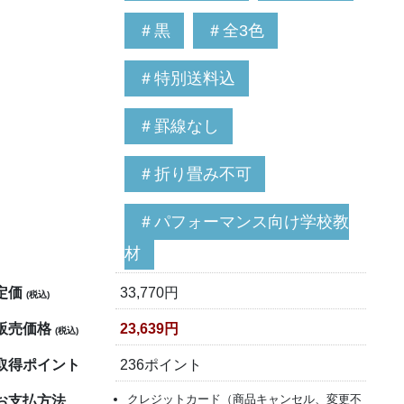
＃黒
＃全3色
＃特別送料込
＃罫線なし
＃折り畳み不可
＃パフォーマンス向け学校教
材
定価
33,770円
(税込)
販売価格
23,639円
(税込)
取得ポイント
236ポイント
クレジットカード（商品キャンセル、変更不
お支払方法