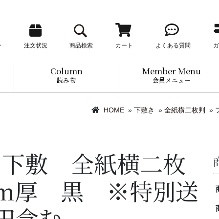
ン
注文状況
商品検索
カート
よくある質問
ガ
Column
Member Menu
読み物
会員メニュー
HOME
»
下敷き
»
全紙横二枚判
»
ト下敷 全紙横二枚
m厚 黒 ※特別送
0円含む