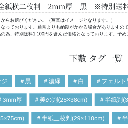
全紙横二枚判 2mm厚 黒 ※特別送料3
中からお選びください。（写真はイメージとなります。）
となっております。通常よりも納期がかかる場合がありますの
の為、特別送料1,100円を含んだ価格となっております。予め
）
下敷 タグ一覧
ンジ
＃黒
＃濃緑
＃白
＃フェルト
＃3mm厚
＃美の判(28×38cm)
＃半紙判(30
×75cm)
＃半紙三枚判(29×110cm)
＃半