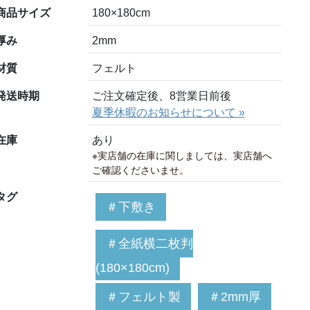
商品サイズ
180×180cm
厚み
2mm
材質
フェルト
発送時期
ご注文確定後、8営業日前後
夏季休暇のお知らせについて »
在庫
あり
※実店舗の在庫に関しましては、実店舗へ
ご確認くださいませ。
タグ
＃下敷き
＃全紙横二枚判
(180×180cm)
＃フェルト製
＃2mm厚