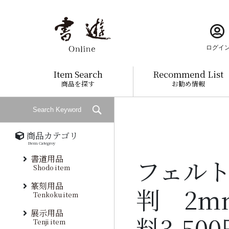
ログイ
Item Search
Recommend List
商品を探す
お勧め情報
商品カテゴリ
Item Categroy
書道用品
フェル
Shodo item
篆刻用品
判 2m
Tenkoku item
展示用品
料3,50
Tenji item