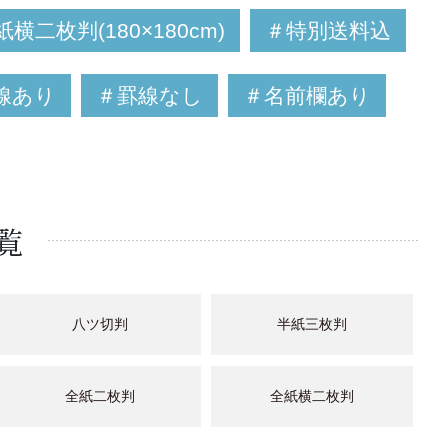
横二枚判(180×180cm)
＃特別送料込
線あり
＃罫線なし
＃名前欄あり
覧
八ツ切判
半紙三枚判
全紙二枚判
全紙横二枚判