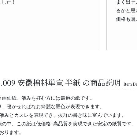
ました！
まく出せ
るかと思
価格も購
.009 安徽棉料単宣 半紙 の商品説明
Item De
き画仙紙。滲みを好む方には最適の紙です。
り、寝かせればなお綺麗な墨色が表現できます。
い滲みとカスレを表現でき、抜群の書き味に富んでいます。
騰の中、この紙は低価格･高品質を実現できた安定の紙質です。
ております。