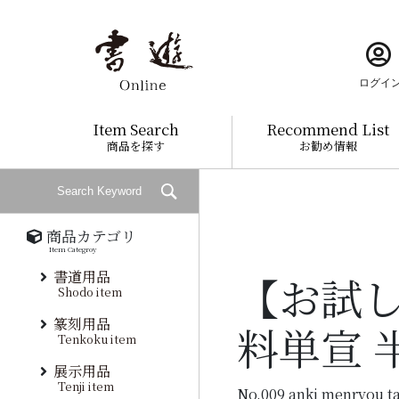
ログイ
Item Search
Recommend List
商品を探す
お勧め情報
商品カテゴリ
Item Categroy
書道用品
【お試し
Shodo item
篆刻用品
料単宣 
Tenkoku item
展示用品
Tenji item
No.009 anki menryou t