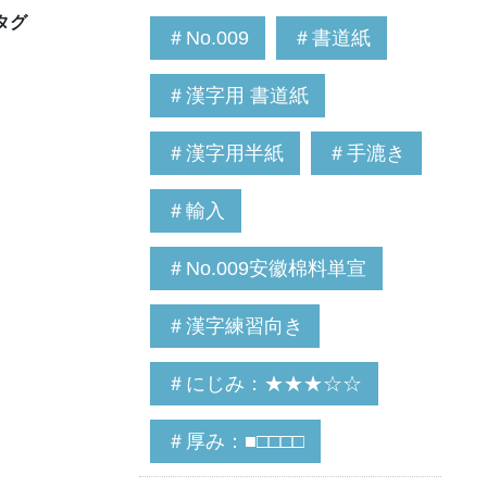
タグ
＃No.009
＃書道紙
＃漢字用 書道紙
＃漢字用半紙
＃手漉き
＃輸入
＃No.009安徽棉料単宣
＃漢字練習向き
＃にじみ：★★★☆☆
＃厚み：■□□□□