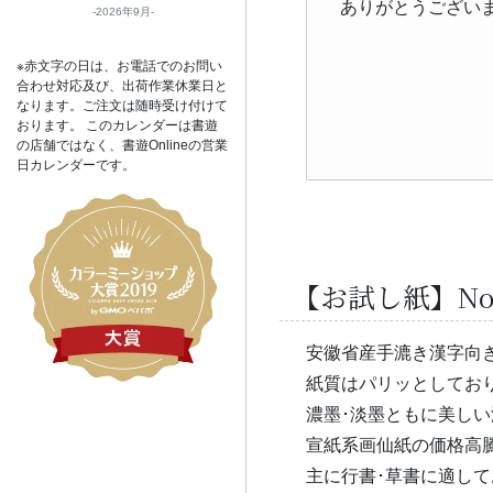
ありがとうござい
2026年9月
※赤文字の日は、お電話でのお問い
合わせ対応及び、出荷作業休業日と
なります。ご注文は随時受け付けて
おります。 このカレンダーは書遊
の店舗ではなく、書遊Onlineの営業
日カレンダーです。
【お試し紙】No
安徽省産手漉き漢字向
紙質はパリッとしてお
濃墨･淡墨ともに美し
宣紙系画仙紙の価格高
主に行書･草書に適し