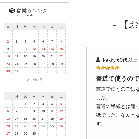
営業カレンダー
Shop Calendar
【お
日
月
火
水
木
金
土
1
2
3
4
5
6
7
8
9
10
11
12
13
14
15
16
17
18
19
20
21
22
kakky 60代以上
23
24
25
26
27
28
29
30
31
書道で使うの
2026年8月
書道で使うのでは
日
月
火
水
木
金
土
した。
1
2
3
4
5
普通の半紙とは違
6
7
8
9
10
11
12
紙でした。なんと
13
14
15
16
17
18
19
す。
20
21
22
23
24
25
26
27
28
29
30