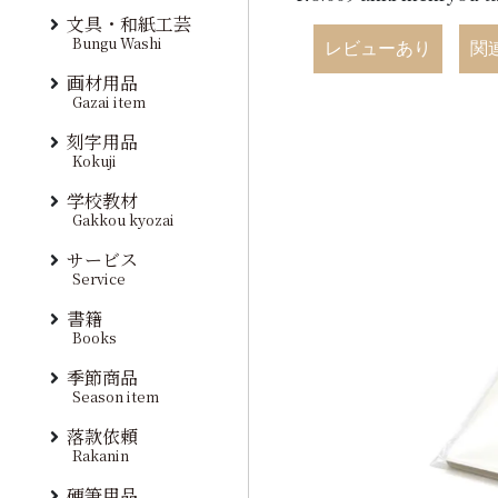
文具・和紙工芸
Bungu Washi
レビューあり
関
画材用品
Gazai item
刻字用品
Kokuji
学校教材
Gakkou kyozai
サービス
Service
書籍
Books
季節商品
Season item
落款依頼
Rakanin
硬筆用品