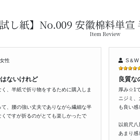
試し紙】No.009 安徽棉料単宣
Item Review
 女性
S＆W
ではないけれど
良質な
なく、半紙で折り物をするために購入しま
厚み☆1
ニジミ、
って、腰の強い丈夫でありながら繊細な半
も良い感
なくですが折るのがとても楽しかったで
以前尺八
あまり感