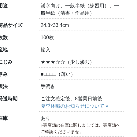
用途
漢字向け、一般半紙（練習用）、一
般半紙（清書・作品用）
商品サイズ
24.3×33.4cm
枚数
100枚
産地
輸入
にじみ
★★★☆☆（少し滲む）
厚み
■□□□□（薄い）
製法
手漉き
発送時期
ご注文確定後、8営業日前後
夏季休暇のお知らせについて »
在庫
あり
※実店舗の在庫に関しましては、実店舗へ
ご確認くださいませ。