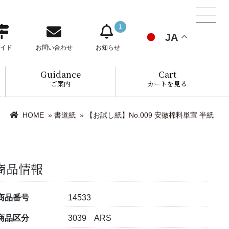
1
JA
イド
お問い合わせ
お知らせ
Guidance
Cart
ご案内
カートを見る
HOME
»
書道紙
»
【お試し紙】No.009 安徽棉料単宣 半紙
商品情報
商品番号
14533
商品区分
3039 ARS