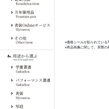
Koushitsu item
万年筆用品
Fountain pen
表装Onlineサービス
Hyousou
その他
Other item
※価格シールが貼られている
※商品画像に関して、実際の
用途から選ぶ
Search by application
学童書道
Gakudou
パフォーマンス書道
Gakudou
表装
Hyousou
写経