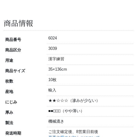
商品情報
6024
商品番号
3039
商品区分
漢字練習
用途
35×136cm
商品サイズ
10枚
枚数
輸入
産地
★★☆☆☆（滲みが少ない）
にじみ
■■□□□（やや薄い）
厚み
機械漉き
製法
ご注文確定後、8営業日前後
発送時期