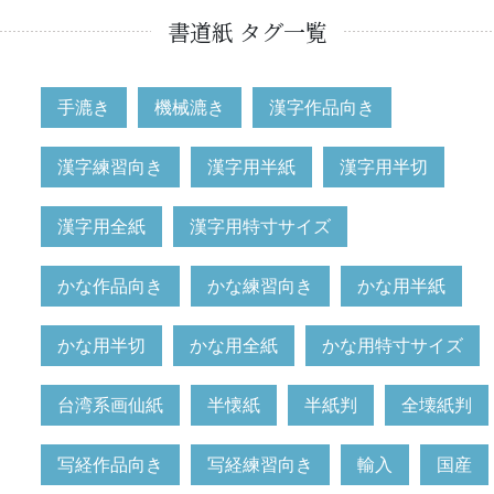
書道紙 タグ一覧
手漉き
機械漉き
漢字作品向き
漢字練習向き
漢字用半紙
漢字用半切
漢字用全紙
漢字用特寸サイズ
かな作品向き
かな練習向き
かな用半紙
かな用半切
かな用全紙
かな用特寸サイズ
台湾系画仙紙
半懐紙
半紙判
全壊紙判
写経作品向き
写経練習向き
輸入
国産