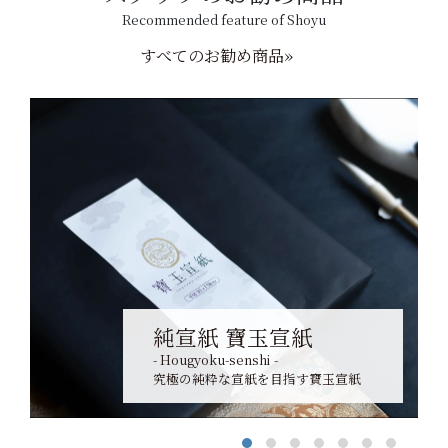
Recommended feature of Shoyu
すべてのお勧め商品»
純宣紙 寶玉宣紙
- Hougyoku-senshi -
究極の純粋な宣紙を目指す寶玉宣紙