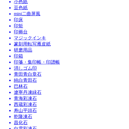
小色紙
豆色紙
mini二曲屏風
印床
印矩
印褥台
マジックインキ
篆刻用転写雁皮紙
研磨用品
印箱
印箋・集印帳・印譜帳
消しゴム印
青田青白章石
純白青田石
巴林石
遼寧丹凍緑石
青海彩凍石
西蔵彩凍石
寿山平頭石
乾隆凍石
昌化石
白雲彩凍石