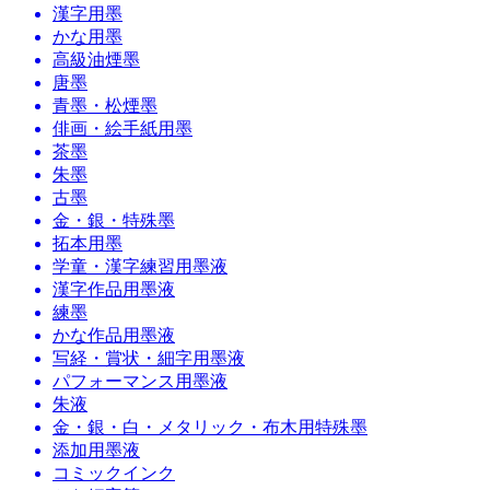
漢字用墨
かな用墨
高級油煙墨
唐墨
青墨・松煙墨
俳画・絵手紙用墨
茶墨
朱墨
古墨
金・銀・特殊墨
拓本用墨
学童・漢字練習用墨液
漢字作品用墨液
練墨
かな作品用墨液
写経・賞状・細字用墨液
パフォーマンス用墨液
朱液
金・銀・白・メタリック・布木用特殊墨
添加用墨液
コミックインク