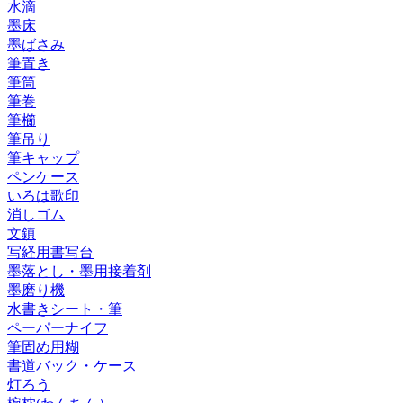
水滴
墨床
墨ばさみ
筆置き
筆筒
筆巻
筆櫛
筆吊り
筆キャップ
ペンケース
いろは歌印
消しゴム
文鎮
写経用書写台
墨落とし・墨用接着剤
墨磨り機
水書きシート・筆
ペーパーナイフ
筆固め用糊
書道バック・ケース
灯ろう