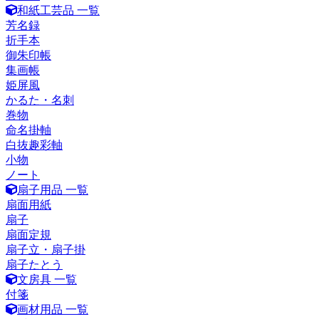
和紙工芸品 一覧
芳名録
折手本
御朱印帳
集画帳
姫屏風
かるた・名刺
巻物
命名掛軸
白抜趣彩軸
小物
ノート
扇子用品 一覧
扇面用紙
扇子
扇面定規
扇子立・扇子掛
扇子たとう
文房具 一覧
付箋
画材用品 一覧