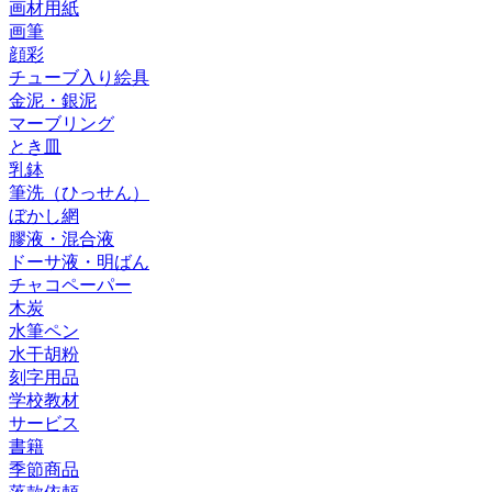
画材用紙
画筆
顔彩
チューブ入り絵具
金泥・銀泥
マーブリング
とき皿
乳鉢
筆洗（ひっせん）
ぼかし網
膠液・混合液
ドーサ液・明ばん
チャコペーパー
木炭
水筆ペン
水干胡粉
刻字用品
学校教材
サービス
書籍
季節商品