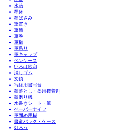
水滴
墨床
墨ばさみ
筆置き
筆筒
筆巻
筆櫛
筆吊り
筆キャップ
ペンケース
いろは歌印
消しゴム
文鎮
写経用書写台
墨落とし・墨用接着剤
墨磨り機
水書きシート・筆
ペーパーナイフ
筆固め用糊
書道バック・ケース
灯ろう