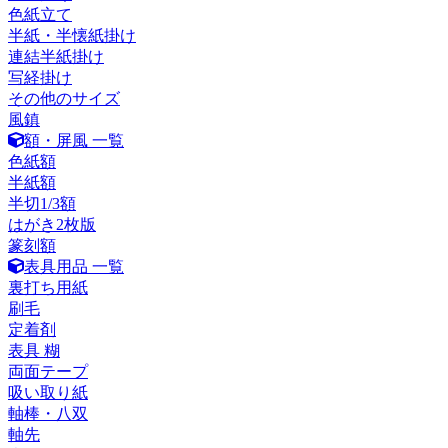
色紙立て
半紙・半懐紙掛け
連結半紙掛け
写経掛け
その他のサイズ
風鎮
額・屏風 一覧
色紙額
半紙額
半切1/3額
はがき2枚版
篆刻額
表具用品 一覧
裏打ち用紙
刷毛
定着剤
表具 糊
両面テープ
吸い取り紙
軸棒・八双
軸先