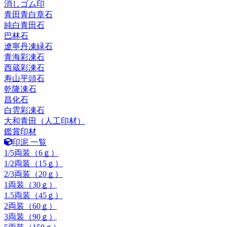
消しゴム印
青田青白章石
純白青田石
巴林石
遼寧丹凍緑石
青海彩凍石
西蔵彩凍石
寿山平頭石
乾隆凍石
昌化石
白雲彩凍石
大和青田（人工印材）
鑑賞印材
印泥 一覧
1/5両装（6ｇ）
1/2両装（15ｇ）
2/3両装（20ｇ）
1両装（30ｇ）
1.5両装（45ｇ）
2両装（60ｇ）
3両装（90ｇ）