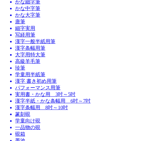
かな細字筆
かな中字筆
かな大字筆
唐筆
細字実用
写経用筆
漢字一般半紙用筆
漢字条幅用筆
大字用特大筆
高級羊毛筆
珍筆
学童用半紙筆
漢字 書き初め用筆
パフォーマンス用筆
実用書・かな用 3吋～5吋
漢字半紙・かな条幅用 6吋～7吋
漢字条幅用 8吋～10吋
篆刻硯
学童向け硯
一品物の硯
硯箱
墨池