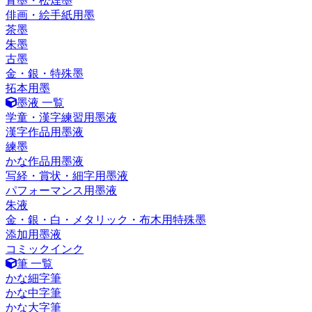
青墨・松煙墨
俳画・絵手紙用墨
茶墨
朱墨
古墨
金・銀・特殊墨
拓本用墨
墨液 一覧
学童・漢字練習用墨液
漢字作品用墨液
練墨
かな作品用墨液
写経・賞状・細字用墨液
パフォーマンス用墨液
朱液
金・銀・白・メタリック・布木用特殊墨
添加用墨液
コミックインク
筆 一覧
かな細字筆
かな中字筆
かな大字筆