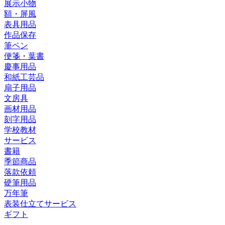
展示小物
額・屏風
表具用品
作品保存
筆ペン
便箋・葉書
慶事用品
和紙工芸品
扇子用品
文房具
画材用品
刻字用品
学校教材
サービス
書籍
季節商品
落款依頼
硬筆用品
万年筆
表装仕立てサービス
ギフト