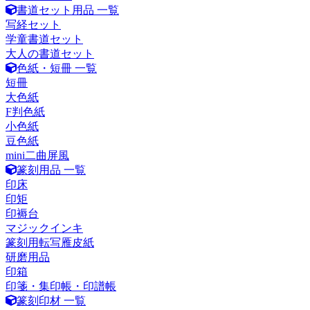
書道セット用品 一覧
写経セット
学童書道セット
大人の書道セット
色紙・短冊 一覧
短冊
大色紙
F判色紙
小色紙
豆色紙
mini二曲屏風
篆刻用品 一覧
印床
印矩
印褥台
マジックインキ
篆刻用転写雁皮紙
研磨用品
印箱
印箋・集印帳・印譜帳
篆刻印材 一覧