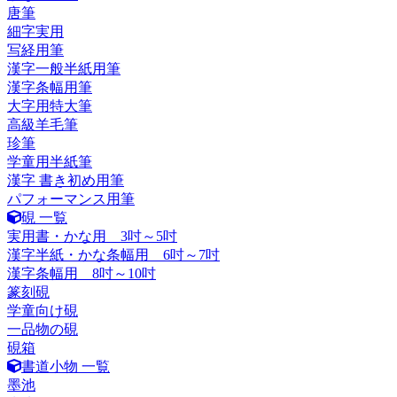
唐筆
細字実用
写経用筆
漢字一般半紙用筆
漢字条幅用筆
大字用特大筆
高級羊毛筆
珍筆
学童用半紙筆
漢字 書き初め用筆
パフォーマンス用筆
硯 一覧
実用書・かな用 3吋～5吋
漢字半紙・かな条幅用 6吋～7吋
漢字条幅用 8吋～10吋
篆刻硯
学童向け硯
一品物の硯
硯箱
書道小物 一覧
墨池