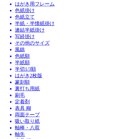
はがき用フレーム
色紙掛け
色紙立て
半紙・半懐紙掛け
連結半紙掛け
写経掛け
その他のサイズ
風鎮
色紙額
半紙額
半切1/3額
はがき2枚版
篆刻額
裏打ち用紙
刷毛
定着剤
表具 糊
両面テープ
吸い取り紙
軸棒・八双
軸先