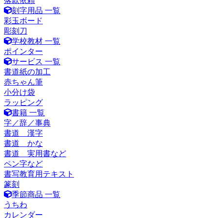
落款依頼
刻字用品 一覧
彩玉ボード
彫刻刀
学校教材 一覧
ポインター
サービス 一覧
書道紙の加工
赤ちゃん筆
小分け袋
ラッピング
書籍 一覧
字／辞／事典
書道 漢字
書道 かな
書道 実用書など
ペン字など
書写教育用テキスト
篆刻
季節商品 一覧
うちわ
カレンダー