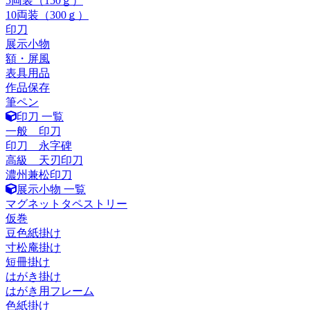
5両装（150ｇ）
10両装（300ｇ）
印刀
展示小物
額・屏風
表具用品
作品保存
筆ペン
印刀 一覧
一般 印刀
印刀 永字碑
高級 天刃印刀
濃州兼松印刀
展示小物 一覧
マグネットタペストリー
仮巻
豆色紙掛け
寸松庵掛け
短冊掛け
はがき掛け
はがき用フレーム
色紙掛け