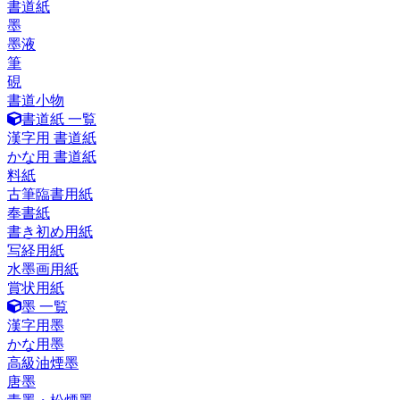
書道紙
墨
墨液
筆
硯
書道小物
書道紙 一覧
漢字用 書道紙
かな用 書道紙
料紙
古筆臨書用紙
奉書紙
書き初め用紙
写経用紙
水墨画用紙
賞状用紙
墨 一覧
漢字用墨
かな用墨
高級油煙墨
唐墨