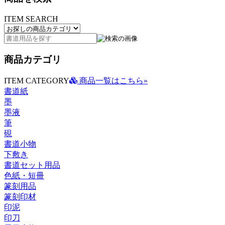
ITEM SEARCH
商品カテゴリ
ITEM CATEGORY
商品一覧はこちら»
書道紙
墨
墨液
筆
硯
書道小物
下敷き
書道セット用品
色紙・短冊
篆刻用品
篆刻印材
印泥
印刀