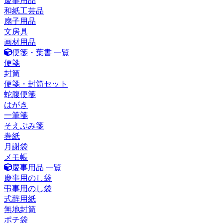
慶事用品
和紙工芸品
扇子用品
文房具
画材用品
便箋・葉書 一覧
便箋
封筒
便箋・封筒セット
蛇腹便箋
はがき
一筆箋
そえぶみ箋
巻紙
月謝袋
メモ帳
慶事用品 一覧
慶事用のし袋
弔事用のし袋
式辞用紙
無地封筒
ポチ袋