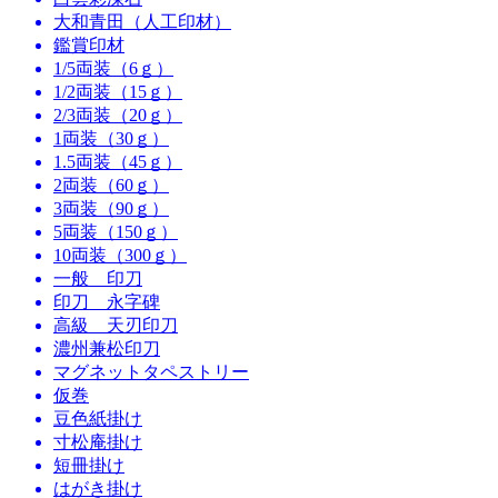
大和青田（人工印材）
鑑賞印材
1/5両装（6ｇ）
1/2両装（15ｇ）
2/3両装（20ｇ）
1両装（30ｇ）
1.5両装（45ｇ）
2両装（60ｇ）
3両装（90ｇ）
5両装（150ｇ）
10両装（300ｇ）
一般 印刀
印刀 永字碑
高級 天刃印刀
濃州兼松印刀
マグネットタペストリー
仮巻
豆色紙掛け
寸松庵掛け
短冊掛け
はがき掛け