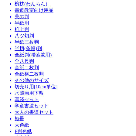
椀枕(わんちん）
書道教室向け用品
美の判
半紙用
机上判
八ツ切判
半紙三枚判
半切(条幅)判
全紙判(聯落兼用)
全八尺判
全紙二枚判
全紙横二枚判
その他のサイズ
切売り用[10cm単位]
水墨画用下敷
写経セット
学童書道セット
大人の書道セット
短冊
大色紙
F判色紙