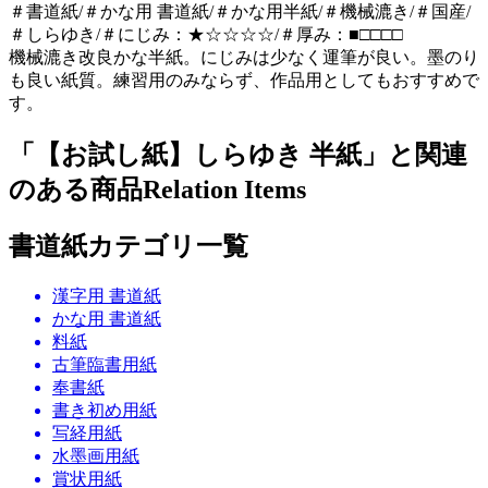
＃書道紙/＃かな用 書道紙/＃かな用半紙/＃機械漉き/＃国産/
＃しらゆき/＃にじみ：★☆☆☆☆/＃厚み：■□□□□
機械漉き改良かな半紙。にじみは少なく運筆が良い。墨のり
も良い紙質。練習用のみならず、作品用としてもおすすめで
す。
「【お試し紙】しらゆき 半紙」と関連
のある商品
Relation Items
書道紙カテゴリ一覧
漢字用 書道紙
かな用 書道紙
料紙
古筆臨書用紙
奉書紙
書き初め用紙
写経用紙
水墨画用紙
賞状用紙