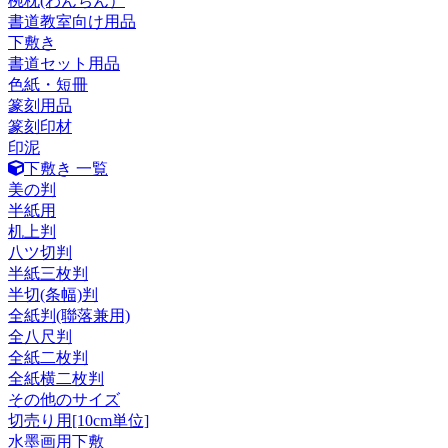
椀枕(わんちん）
書道教室向け用品
下敷き
書道セット用品
色紙・短冊
篆刻用品
篆刻印材
印泥
下敷き 一覧
美の判
半紙用
机上判
八ツ切判
半紙三枚判
半切(条幅)判
全紙判(聯落兼用)
全八尺判
全紙二枚判
全紙横二枚判
その他のサイズ
切売り用[10cm単位]
水墨画用下敷