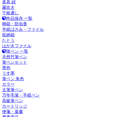
表具 紐
霧吹き
千枚通し
作品保存 一覧
桐箱・防虫香
半紙ばさみ・ファイル
収納箱
たとう
はがきファイル
筆ペン 一覧
天然竹筆ペン
筆ペンセット
墨色
うす墨
筆ペン 朱色
カラー
太筆筆ペン
万年毛筆・手紙ペン
高級筆ペン
カートリッジ
便箋・葉書