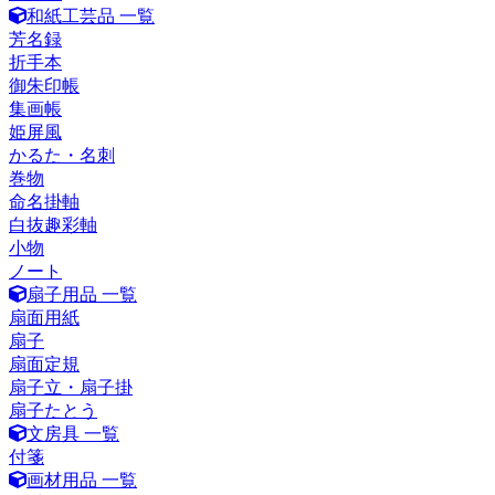
和紙工芸品 一覧
芳名録
折手本
御朱印帳
集画帳
姫屏風
かるた・名刺
巻物
命名掛軸
白抜趣彩軸
小物
ノート
扇子用品 一覧
扇面用紙
扇子
扇面定規
扇子立・扇子掛
扇子たとう
文房具 一覧
付箋
画材用品 一覧