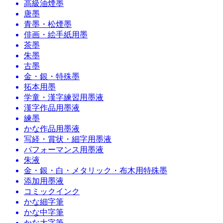
高級油煙墨
唐墨
青墨・松煙墨
俳画・絵手紙用墨
茶墨
朱墨
古墨
金・銀・特殊墨
拓本用墨
学童・漢字練習用墨液
漢字作品用墨液
練墨
かな作品用墨液
写経・賞状・細字用墨液
パフォーマンス用墨液
朱液
金・銀・白・メタリック・布木用特殊墨
添加用墨液
コミックインク
かな細字筆
かな中字筆
かな大字筆