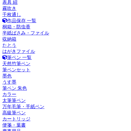
表具 紐
霧吹き
千枚通し
作品保存 一覧
桐箱・防虫香
半紙ばさみ・ファイル
収納箱
たとう
はがきファイル
筆ペン 一覧
天然竹筆ペン
筆ペンセット
墨色
うす墨
筆ペン 朱色
カラー
太筆筆ペン
万年毛筆・手紙ペン
高級筆ペン
カートリッジ
便箋・葉書