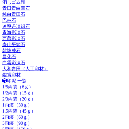
消しゴム印
青田青白章石
純白青田石
巴林石
遼寧丹凍緑石
青海彩凍石
西蔵彩凍石
寿山平頭石
乾隆凍石
昌化石
白雲彩凍石
大和青田（人工印材）
鑑賞印材
印泥 一覧
1/5両装（6ｇ）
1/2両装（15ｇ）
2/3両装（20ｇ）
1両装（30ｇ）
1.5両装（45ｇ）
2両装（60ｇ）
3両装（90ｇ）