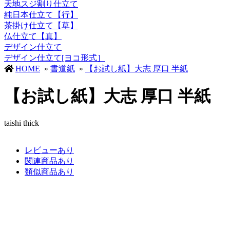
天地スジ割り仕立て
純日本仕立て【行】
茶掛け仕立て【草】
仏仕立て【真】
デザイン仕立て
デザイン仕立て[ヨコ形式］
HOME
»
書道紙
»
【お試し紙】大志 厚口 半紙
【お試し紙】大志 厚口 半紙
taishi thick
レビューあり
関連商品あり
類似商品あり