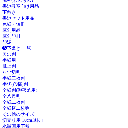
椀枕(わんちん）
書道教室向け用品
下敷き
書道セット用品
色紙・短冊
篆刻用品
篆刻印材
印泥
下敷き 一覧
美の判
半紙用
机上判
八ツ切判
半紙三枚判
半切(条幅)判
全紙判(聯落兼用)
全八尺判
全紙二枚判
全紙横二枚判
その他のサイズ
切売り用[10cm単位]
水墨画用下敷