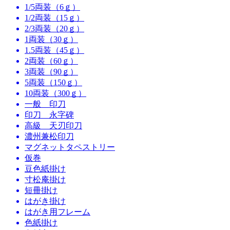
1/5両装（6ｇ）
1/2両装（15ｇ）
2/3両装（20ｇ）
1両装（30ｇ）
1.5両装（45ｇ）
2両装（60ｇ）
3両装（90ｇ）
5両装（150ｇ）
10両装（300ｇ）
一般 印刀
印刀 永字碑
高級 天刃印刀
濃州兼松印刀
マグネットタペストリー
仮巻
豆色紙掛け
寸松庵掛け
短冊掛け
はがき掛け
はがき用フレーム
色紙掛け