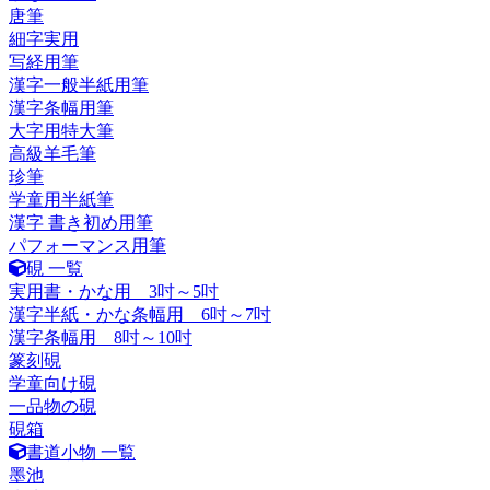
唐筆
細字実用
写経用筆
漢字一般半紙用筆
漢字条幅用筆
大字用特大筆
高級羊毛筆
珍筆
学童用半紙筆
漢字 書き初め用筆
パフォーマンス用筆
硯 一覧
実用書・かな用 3吋～5吋
漢字半紙・かな条幅用 6吋～7吋
漢字条幅用 8吋～10吋
篆刻硯
学童向け硯
一品物の硯
硯箱
書道小物 一覧
墨池