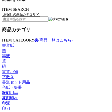
ITEM SEARCH
商品カテゴリ
ITEM CATEGORY
商品一覧はこちら»
書道紙
墨
墨液
筆
硯
書道小物
下敷き
書道セット用品
色紙・短冊
篆刻用品
篆刻印材
印泥
印刀