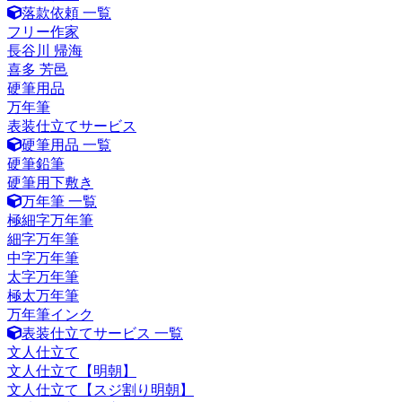
落款依頼 一覧
フリー作家
長谷川 帰海
喜多 芳邑
硬筆用品
万年筆
表装仕立てサービス
硬筆用品 一覧
硬筆鉛筆
硬筆用下敷き
万年筆 一覧
極細字万年筆
細字万年筆
中字万年筆
太字万年筆
極太万年筆
万年筆インク
表装仕立てサービス 一覧
文人仕立て
文人仕立て【明朝】
文人仕立て【スジ割り明朝】