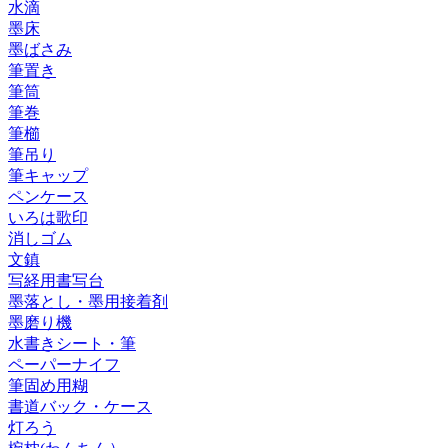
水滴
墨床
墨ばさみ
筆置き
筆筒
筆巻
筆櫛
筆吊り
筆キャップ
ペンケース
いろは歌印
消しゴム
文鎮
写経用書写台
墨落とし・墨用接着剤
墨磨り機
水書きシート・筆
ペーパーナイフ
筆固め用糊
書道バック・ケース
灯ろう