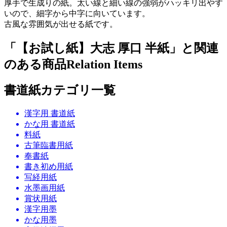
厚手で生成りの紙。太い線と細い線の強弱がハッキリ出やす
いので、細字から中字に向いています。
古風な雰囲気が出せる紙です。
「【お試し紙】大志 厚口 半紙」と関連
のある商品
Relation Items
書道紙カテゴリ一覧
漢字用 書道紙
かな用 書道紙
料紙
古筆臨書用紙
奉書紙
書き初め用紙
写経用紙
水墨画用紙
賞状用紙
漢字用墨
かな用墨