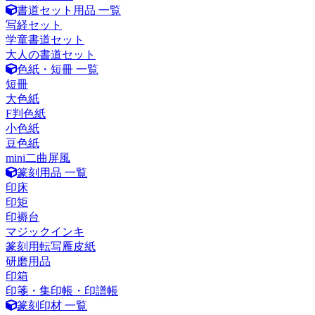
書道セット用品 一覧
写経セット
学童書道セット
大人の書道セット
色紙・短冊 一覧
短冊
大色紙
F判色紙
小色紙
豆色紙
mini二曲屏風
篆刻用品 一覧
印床
印矩
印褥台
マジックインキ
篆刻用転写雁皮紙
研磨用品
印箱
印箋・集印帳・印譜帳
篆刻印材 一覧