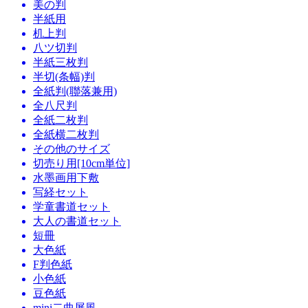
美の判
半紙用
机上判
八ツ切判
半紙三枚判
半切(条幅)判
全紙判(聯落兼用)
全八尺判
全紙二枚判
全紙横二枚判
その他のサイズ
切売り用[10cm単位]
水墨画用下敷
写経セット
学童書道セット
大人の書道セット
短冊
大色紙
F判色紙
小色紙
豆色紙
mini二曲屏風