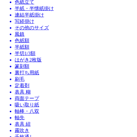
色紙立て
半紙・半懐紙掛け
連結半紙掛け
写経掛け
その他のサイズ
風鎮
色紙額
半紙額
半切1/3額
はがき2枚版
篆刻額
裏打ち用紙
刷毛
定着剤
表具 糊
両面テープ
吸い取り紙
軸棒・八双
軸先
表具 紐
霧吹き
千枚通し