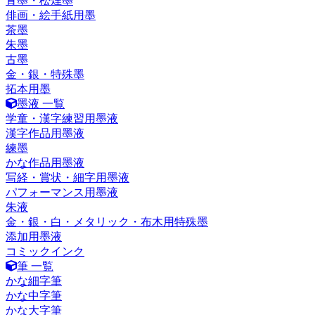
青墨・松煙墨
俳画・絵手紙用墨
茶墨
朱墨
古墨
金・銀・特殊墨
拓本用墨
墨液 一覧
学童・漢字練習用墨液
漢字作品用墨液
練墨
かな作品用墨液
写経・賞状・細字用墨液
パフォーマンス用墨液
朱液
金・銀・白・メタリック・布木用特殊墨
添加用墨液
コミックインク
筆 一覧
かな細字筆
かな中字筆
かな大字筆