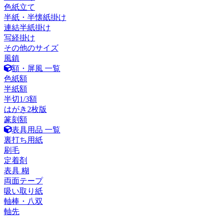
色紙立て
半紙・半懐紙掛け
連結半紙掛け
写経掛け
その他のサイズ
風鎮
額・屏風 一覧
色紙額
半紙額
半切1/3額
はがき2枚版
篆刻額
表具用品 一覧
裏打ち用紙
刷毛
定着剤
表具 糊
両面テープ
吸い取り紙
軸棒・八双
軸先