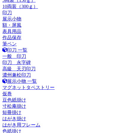
5両装（150ｇ）
10両装（300ｇ）
印刀
展示小物
額・屏風
表具用品
作品保存
筆ペン
印刀 一覧
一般 印刀
印刀 永字碑
高級 天刃印刀
濃州兼松印刀
展示小物 一覧
マグネットタペストリー
仮巻
豆色紙掛け
寸松庵掛け
短冊掛け
はがき掛け
はがき用フレーム
色紙掛け