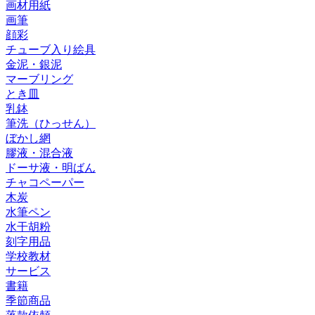
画材用紙
画筆
顔彩
チューブ入り絵具
金泥・銀泥
マーブリング
とき皿
乳鉢
筆洗（ひっせん）
ぼかし網
膠液・混合液
ドーサ液・明ばん
チャコペーパー
木炭
水筆ペン
水干胡粉
刻字用品
学校教材
サービス
書籍
季節商品