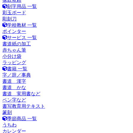
落款依頼
刻字用品 一覧
彩玉ボード
彫刻刀
学校教材 一覧
ポインター
サービス 一覧
書道紙の加工
赤ちゃん筆
小分け袋
ラッピング
書籍 一覧
字／辞／事典
書道 漢字
書道 かな
書道 実用書など
ペン字など
書写教育用テキスト
篆刻
季節商品 一覧
うちわ
カレンダー