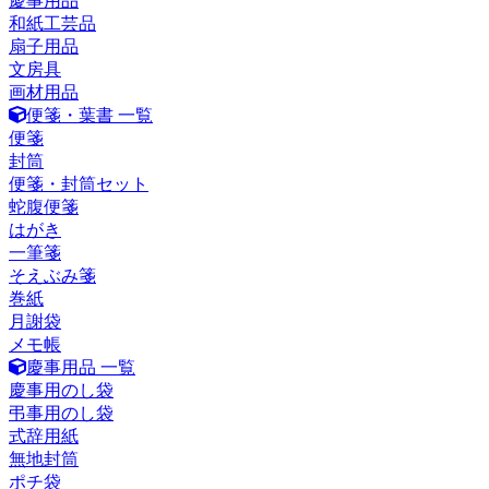
慶事用品
和紙工芸品
扇子用品
文房具
画材用品
便箋・葉書 一覧
便箋
封筒
便箋・封筒セット
蛇腹便箋
はがき
一筆箋
そえぶみ箋
巻紙
月謝袋
メモ帳
慶事用品 一覧
慶事用のし袋
弔事用のし袋
式辞用紙
無地封筒
ポチ袋