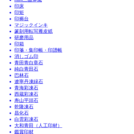
印床
印矩
印褥台
マジックインキ
篆刻用転写雁皮紙
研磨用品
印箱
印箋・集印帳・印譜帳
消しゴム印
青田青白章石
純白青田石
巴林石
遼寧丹凍緑石
青海彩凍石
西蔵彩凍石
寿山平頭石
乾隆凍石
昌化石
白雲彩凍石
大和青田（人工印材）
鑑賞印材