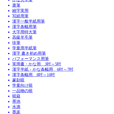
唐筆
細字実用
写経用筆
漢字一般半紙用筆
漢字条幅用筆
大字用特大筆
高級羊毛筆
珍筆
学童用半紙筆
漢字 書き初め用筆
パフォーマンス用筆
実用書・かな用 3吋～5吋
漢字半紙・かな条幅用 6吋～7吋
漢字条幅用 8吋～10吋
篆刻硯
学童向け硯
一品物の硯
硯箱
墨池
水滴
墨床