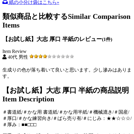
紙の小分け袋はこちら»
類似商品と比較する
Similar Comparison
Items
【お試し紙】大志 厚口 半紙のレビュー
(1件)
Item Review
40代 男性
生成りの色が落ち着いて良いと思います。少し滲みはありま
す。
【お試し紙】大志 厚口 半紙の商品説明
Item Description
＃書道紙/＃かな用 書道紙/＃かな用半紙/＃機械漉き/＃国産/
＃厚口/＃かな練習向き/＃ばら売り有/＃にじみ：★★☆☆☆/
＃厚み：■■□□□