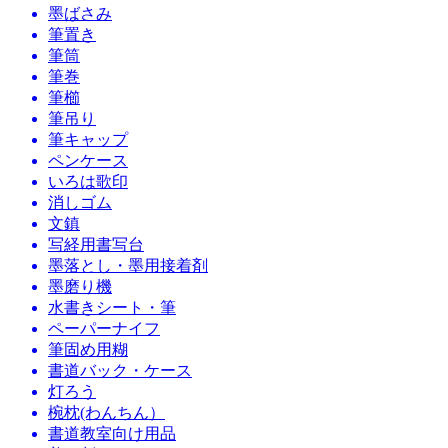
墨ばさみ
筆置き
筆筒
筆巻
筆櫛
筆吊り
筆キャップ
ペンケース
いろは歌印
消しゴム
文鎮
写経用書写台
墨落とし・墨用接着剤
墨磨り機
水書きシート・筆
ペーパーナイフ
筆固め用糊
書道バック・ケース
灯ろう
椀枕(わんちん）
書道教室向け用品