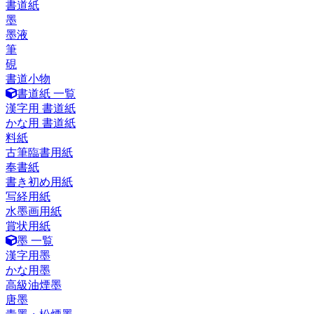
書道紙
墨
墨液
筆
硯
書道小物
書道紙 一覧
漢字用 書道紙
かな用 書道紙
料紙
古筆臨書用紙
奉書紙
書き初め用紙
写経用紙
水墨画用紙
賞状用紙
墨 一覧
漢字用墨
かな用墨
高級油煙墨
唐墨