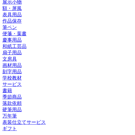
展示小物
額・屏風
表具用品
作品保存
筆ペン
便箋・葉書
慶事用品
和紙工芸品
扇子用品
文房具
画材用品
刻字用品
学校教材
サービス
書籍
季節商品
落款依頼
硬筆用品
万年筆
表装仕立てサービス
ギフト