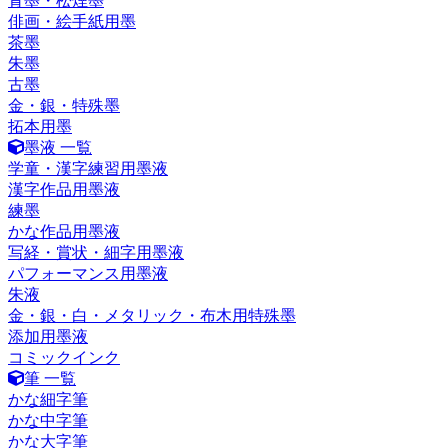
青墨・松煙墨
俳画・絵手紙用墨
茶墨
朱墨
古墨
金・銀・特殊墨
拓本用墨
墨液 一覧
学童・漢字練習用墨液
漢字作品用墨液
練墨
かな作品用墨液
写経・賞状・細字用墨液
パフォーマンス用墨液
朱液
金・銀・白・メタリック・布木用特殊墨
添加用墨液
コミックインク
筆 一覧
かな細字筆
かな中字筆
かな大字筆