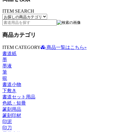
ITEM SEARCH
商品カテゴリ
ITEM CATEGORY
商品一覧はこちら»
書道紙
墨
墨液
筆
硯
書道小物
下敷き
書道セット用品
色紙・短冊
篆刻用品
篆刻印材
印泥
印刀