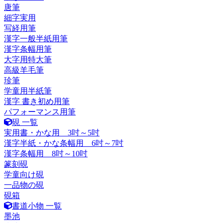
唐筆
細字実用
写経用筆
漢字一般半紙用筆
漢字条幅用筆
大字用特大筆
高級羊毛筆
珍筆
学童用半紙筆
漢字 書き初め用筆
パフォーマンス用筆
硯 一覧
実用書・かな用 3吋～5吋
漢字半紙・かな条幅用 6吋～7吋
漢字条幅用 8吋～10吋
篆刻硯
学童向け硯
一品物の硯
硯箱
書道小物 一覧
墨池