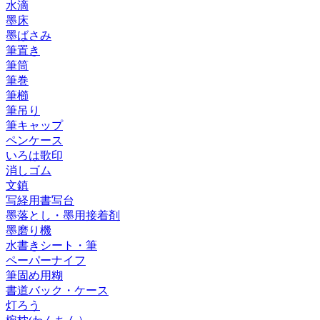
水滴
墨床
墨ばさみ
筆置き
筆筒
筆巻
筆櫛
筆吊り
筆キャップ
ペンケース
いろは歌印
消しゴム
文鎮
写経用書写台
墨落とし・墨用接着剤
墨磨り機
水書きシート・筆
ペーパーナイフ
筆固め用糊
書道バック・ケース
灯ろう