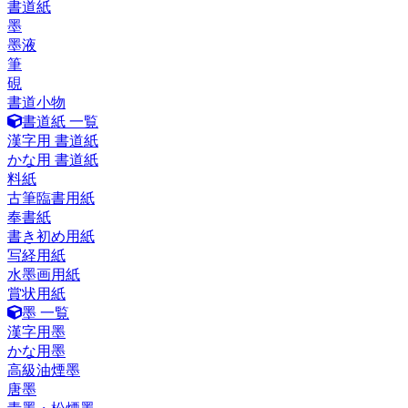
書道紙
墨
墨液
筆
硯
書道小物
書道紙 一覧
漢字用 書道紙
かな用 書道紙
料紙
古筆臨書用紙
奉書紙
書き初め用紙
写経用紙
水墨画用紙
賞状用紙
墨 一覧
漢字用墨
かな用墨
高級油煙墨
唐墨