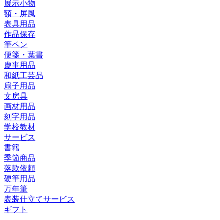
展示小物
額・屏風
表具用品
作品保存
筆ペン
便箋・葉書
慶事用品
和紙工芸品
扇子用品
文房具
画材用品
刻字用品
学校教材
サービス
書籍
季節商品
落款依頼
硬筆用品
万年筆
表装仕立てサービス
ギフト