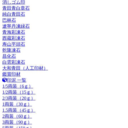
消しゴム印
青田青白章石
純白青田石
巴林石
遼寧丹凍緑石
青海彩凍石
西蔵彩凍石
寿山平頭石
乾隆凍石
昌化石
白雲彩凍石
大和青田（人工印材）
鑑賞印材
印泥 一覧
1/5両装（6ｇ）
1/2両装（15ｇ）
2/3両装（20ｇ）
1両装（30ｇ）
1.5両装（45ｇ）
2両装（60ｇ）
3両装（90ｇ）