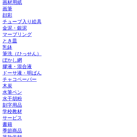
画材用紙
画筆
顔彩
チューブ入り絵具
金泥・銀泥
マーブリング
とき皿
乳鉢
筆洗（ひっせん）
ぼかし網
膠液・混合液
ドーサ液・明ばん
チャコペーパー
木炭
水筆ペン
水干胡粉
刻字用品
学校教材
サービス
書籍
季節商品