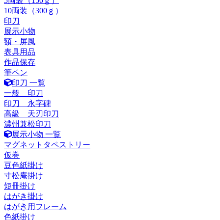
5両装（150ｇ）
10両装（300ｇ）
印刀
展示小物
額・屏風
表具用品
作品保存
筆ペン
印刀 一覧
一般 印刀
印刀 永字碑
高級 天刃印刀
濃州兼松印刀
展示小物 一覧
マグネットタペストリー
仮巻
豆色紙掛け
寸松庵掛け
短冊掛け
はがき掛け
はがき用フレーム
色紙掛け