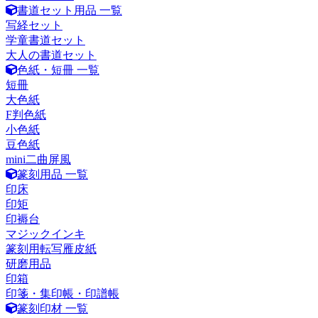
書道セット用品 一覧
写経セット
学童書道セット
大人の書道セット
色紙・短冊 一覧
短冊
大色紙
F判色紙
小色紙
豆色紙
mini二曲屏風
篆刻用品 一覧
印床
印矩
印褥台
マジックインキ
篆刻用転写雁皮紙
研磨用品
印箱
印箋・集印帳・印譜帳
篆刻印材 一覧