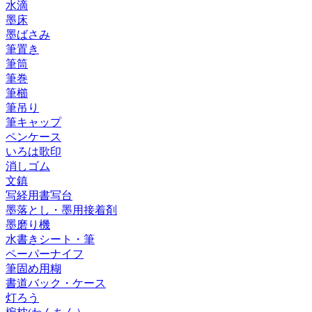
水滴
墨床
墨ばさみ
筆置き
筆筒
筆巻
筆櫛
筆吊り
筆キャップ
ペンケース
いろは歌印
消しゴム
文鎮
写経用書写台
墨落とし・墨用接着剤
墨磨り機
水書きシート・筆
ペーパーナイフ
筆固め用糊
書道バック・ケース
灯ろう