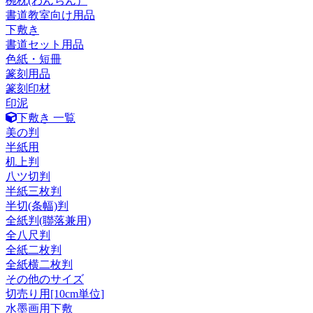
椀枕(わんちん）
書道教室向け用品
下敷き
書道セット用品
色紙・短冊
篆刻用品
篆刻印材
印泥
下敷き 一覧
美の判
半紙用
机上判
八ツ切判
半紙三枚判
半切(条幅)判
全紙判(聯落兼用)
全八尺判
全紙二枚判
全紙横二枚判
その他のサイズ
切売り用[10cm単位]
水墨画用下敷