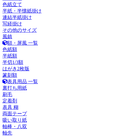
色紙立て
半紙・半懐紙掛け
連結半紙掛け
写経掛け
その他のサイズ
風鎮
額・屏風 一覧
色紙額
半紙額
半切1/3額
はがき2枚版
篆刻額
表具用品 一覧
裏打ち用紙
刷毛
定着剤
表具 糊
両面テープ
吸い取り紙
軸棒・八双
軸先