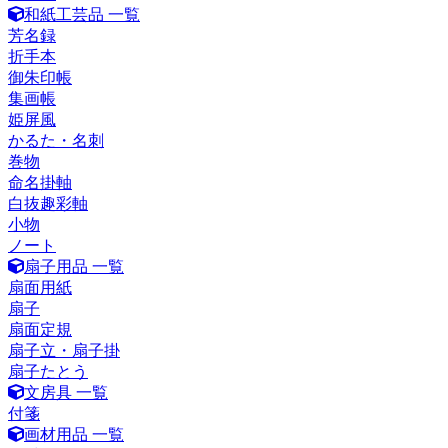
和紙工芸品 一覧
芳名録
折手本
御朱印帳
集画帳
姫屏風
かるた・名刺
巻物
命名掛軸
白抜趣彩軸
小物
ノート
扇子用品 一覧
扇面用紙
扇子
扇面定規
扇子立・扇子掛
扇子たとう
文房具 一覧
付箋
画材用品 一覧