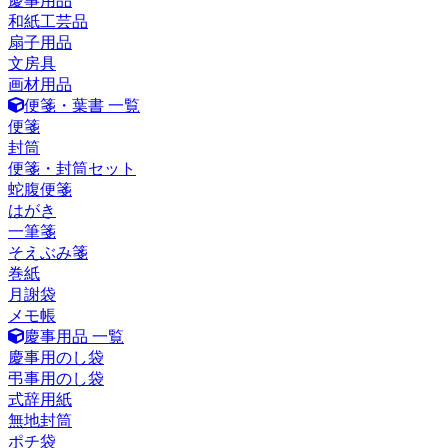
慶事用品
和紙工芸品
扇子用品
文房具
画材用品
便箋・葉書 一覧
便箋
封筒
便箋・封筒セット
蛇腹便箋
はがき
一筆箋
そえぶみ箋
巻紙
月謝袋
メモ帳
慶事用品 一覧
慶事用のし袋
弔事用のし袋
式辞用紙
無地封筒
ポチ袋