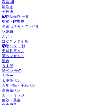
表具 紐
霧吹き
千枚通し
作品保存 一覧
桐箱・防虫香
半紙ばさみ・ファイル
収納箱
たとう
はがきファイル
筆ペン 一覧
天然竹筆ペン
筆ペンセット
墨色
うす墨
筆ペン 朱色
カラー
太筆筆ペン
万年毛筆・手紙ペン
高級筆ペン
カートリッジ
便箋・葉書