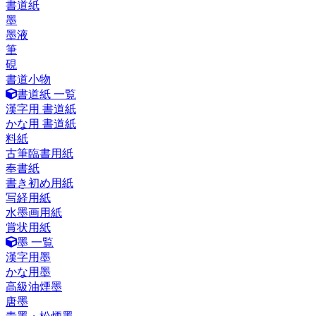
書道紙
墨
墨液
筆
硯
書道小物
書道紙 一覧
漢字用 書道紙
かな用 書道紙
料紙
古筆臨書用紙
奉書紙
書き初め用紙
写経用紙
水墨画用紙
賞状用紙
墨 一覧
漢字用墨
かな用墨
高級油煙墨
唐墨