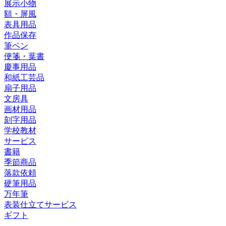
展示小物
額・屏風
表具用品
作品保存
筆ペン
便箋・葉書
慶事用品
和紙工芸品
扇子用品
文房具
画材用品
刻字用品
学校教材
サービス
書籍
季節商品
落款依頼
硬筆用品
万年筆
表装仕立てサービス
ギフト