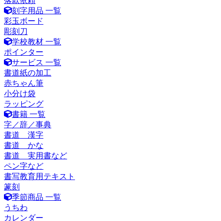
落款依頼
刻字用品 一覧
彩玉ボード
彫刻刀
学校教材 一覧
ポインター
サービス 一覧
書道紙の加工
赤ちゃん筆
小分け袋
ラッピング
書籍 一覧
字／辞／事典
書道 漢字
書道 かな
書道 実用書など
ペン字など
書写教育用テキスト
篆刻
季節商品 一覧
うちわ
カレンダー