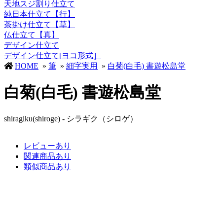
天地スジ割り仕立て
純日本仕立て【行】
茶掛け仕立て【草】
仏仕立て【真】
デザイン仕立て
デザイン仕立て[ヨコ形式］
HOME
»
筆
»
細字実用
»
白菊(白毛) 書遊松島堂
白菊(白毛) 書遊松島堂
shiragiku(shiroge) - シラギク（シロゲ）
レビューあり
関連商品あり
類似商品あり