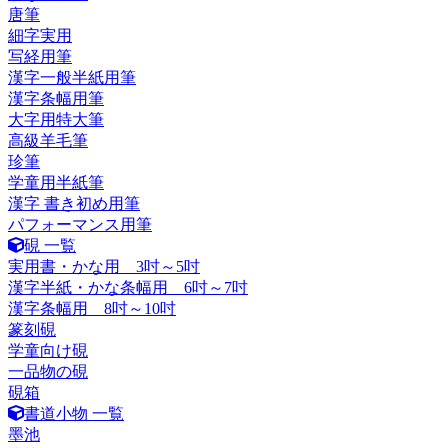
唐筆
細字実用
写経用筆
漢字一般半紙用筆
漢字条幅用筆
大字用特大筆
高級羊毛筆
珍筆
学童用半紙筆
漢字 書き初め用筆
パフォーマンス用筆
硯 一覧
実用書・かな用 3吋～5吋
漢字半紙・かな条幅用 6吋～7吋
漢字条幅用 8吋～10吋
篆刻硯
学童向け硯
一品物の硯
硯箱
書道小物 一覧
墨池