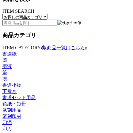
ITEM SEARCH
商品カテゴリ
ITEM CATEGORY
商品一覧はこちら»
書道紙
墨
墨液
筆
硯
書道小物
下敷き
書道セット用品
色紙・短冊
篆刻用品
篆刻印材
印泥
印刀