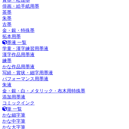
青墨・松煙墨
俳画・絵手紙用墨
茶墨
朱墨
古墨
金・銀・特殊墨
拓本用墨
墨液 一覧
学童・漢字練習用墨液
漢字作品用墨液
練墨
かな作品用墨液
写経・賞状・細字用墨液
パフォーマンス用墨液
朱液
金・銀・白・メタリック・布木用特殊墨
添加用墨液
コミックインク
筆 一覧
かな細字筆
かな中字筆
かな大字筆