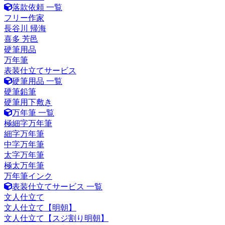
落款依頼 一覧
フリー作家
長谷川 帰海
喜多 芳邑
硬筆用品
万年筆
表装仕立てサービス
硬筆用品 一覧
硬筆鉛筆
硬筆用下敷き
万年筆 一覧
極細字万年筆
細字万年筆
中字万年筆
太字万年筆
極太万年筆
万年筆インク
表装仕立てサービス 一覧
文人仕立て
文人仕立て【明朝】
文人仕立て【スジ割り明朝】