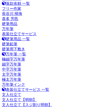
落款依頼 一覧
フリー作家
長谷川 帰海
喜多 芳邑
硬筆用品
万年筆
表装仕立てサービス
硬筆用品 一覧
硬筆鉛筆
硬筆用下敷き
万年筆 一覧
極細字万年筆
細字万年筆
中字万年筆
太字万年筆
極太万年筆
万年筆インク
表装仕立てサービス 一覧
文人仕立て
文人仕立て【明朝】
文人仕立て【スジ割り明朝】