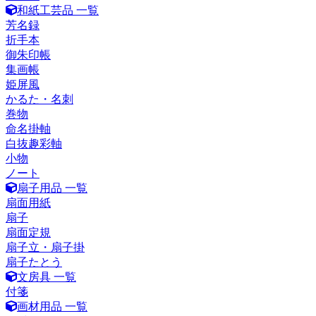
和紙工芸品 一覧
芳名録
折手本
御朱印帳
集画帳
姫屏風
かるた・名刺
巻物
命名掛軸
白抜趣彩軸
小物
ノート
扇子用品 一覧
扇面用紙
扇子
扇面定規
扇子立・扇子掛
扇子たとう
文房具 一覧
付箋
画材用品 一覧