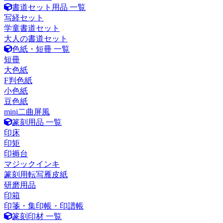
書道セット用品 一覧
写経セット
学童書道セット
大人の書道セット
色紙・短冊 一覧
短冊
大色紙
F判色紙
小色紙
豆色紙
mini二曲屏風
篆刻用品 一覧
印床
印矩
印褥台
マジックインキ
篆刻用転写雁皮紙
研磨用品
印箱
印箋・集印帳・印譜帳
篆刻印材 一覧