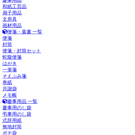
慶事用品
和紙工芸品
扇子用品
文房具
画材用品
便箋・葉書 一覧
便箋
封筒
便箋・封筒セット
蛇腹便箋
はがき
一筆箋
そえぶみ箋
巻紙
月謝袋
メモ帳
慶事用品 一覧
慶事用のし袋
弔事用のし袋
式辞用紙
無地封筒
ポチ袋