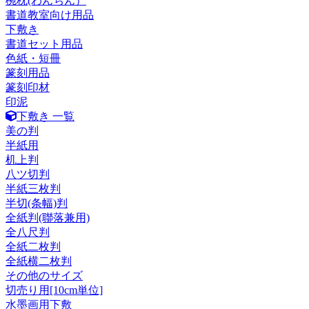
椀枕(わんちん）
書道教室向け用品
下敷き
書道セット用品
色紙・短冊
篆刻用品
篆刻印材
印泥
下敷き 一覧
美の判
半紙用
机上判
八ツ切判
半紙三枚判
半切(条幅)判
全紙判(聯落兼用)
全八尺判
全紙二枚判
全紙横二枚判
その他のサイズ
切売り用[10cm単位]
水墨画用下敷