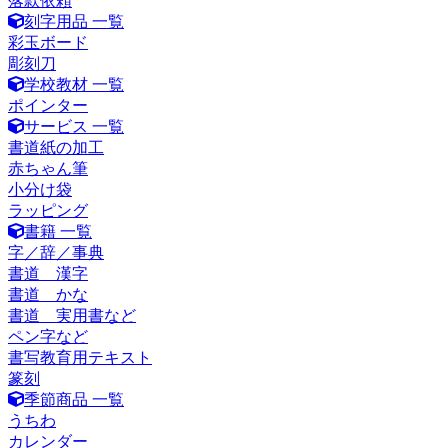
落款依頼
刻字用品 一覧
彩玉ボード
彫刻刀
学校教材 一覧
ポインター
サービス 一覧
書道紙の加工
赤ちゃん筆
小分け袋
ラッピング
書籍 一覧
字／辞／事典
書道 漢字
書道 かな
書道 実用書など
ペン字など
書写教育用テキスト
篆刻
季節商品 一覧
うちわ
カレンダー