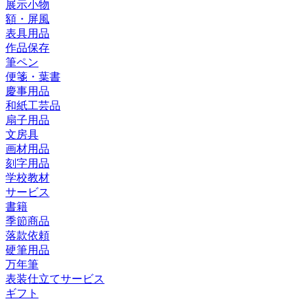
展示小物
額・屏風
表具用品
作品保存
筆ペン
便箋・葉書
慶事用品
和紙工芸品
扇子用品
文房具
画材用品
刻字用品
学校教材
サービス
書籍
季節商品
落款依頼
硬筆用品
万年筆
表装仕立てサービス
ギフト