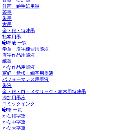
青墨・松煙墨
俳画・絵手紙用墨
茶墨
朱墨
古墨
金・銀・特殊墨
拓本用墨
墨液 一覧
学童・漢字練習用墨液
漢字作品用墨液
練墨
かな作品用墨液
写経・賞状・細字用墨液
パフォーマンス用墨液
朱液
金・銀・白・メタリック・布木用特殊墨
添加用墨液
コミックインク
筆 一覧
かな細字筆
かな中字筆
かな大字筆