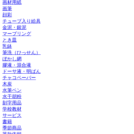
画材用紙
画筆
顔彩
チューブ入り絵具
金泥・銀泥
マーブリング
とき皿
乳鉢
筆洗（ひっせん）
ぼかし網
膠液・混合液
ドーサ液・明ばん
チャコペーパー
木炭
水筆ペン
水干胡粉
刻字用品
学校教材
サービス
書籍
季節商品