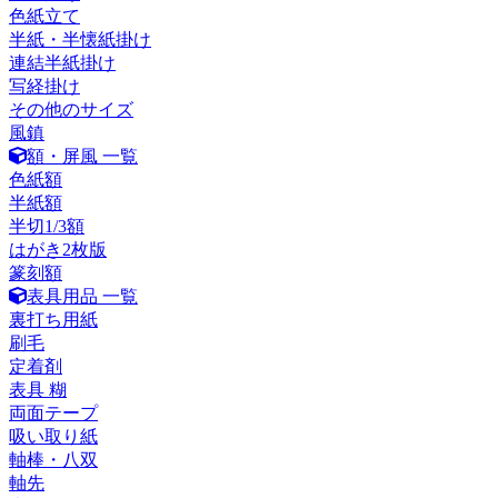
色紙立て
半紙・半懐紙掛け
連結半紙掛け
写経掛け
その他のサイズ
風鎮
額・屏風 一覧
色紙額
半紙額
半切1/3額
はがき2枚版
篆刻額
表具用品 一覧
裏打ち用紙
刷毛
定着剤
表具 糊
両面テープ
吸い取り紙
軸棒・八双
軸先