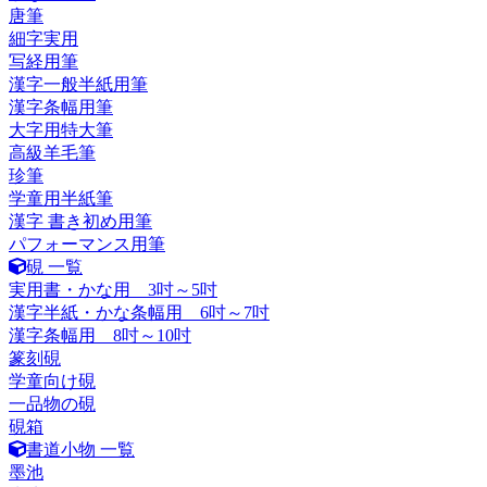
唐筆
細字実用
写経用筆
漢字一般半紙用筆
漢字条幅用筆
大字用特大筆
高級羊毛筆
珍筆
学童用半紙筆
漢字 書き初め用筆
パフォーマンス用筆
硯 一覧
実用書・かな用 3吋～5吋
漢字半紙・かな条幅用 6吋～7吋
漢字条幅用 8吋～10吋
篆刻硯
学童向け硯
一品物の硯
硯箱
書道小物 一覧
墨池