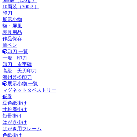
5両装（150ｇ）
10両装（300ｇ）
印刀
展示小物
額・屏風
表具用品
作品保存
筆ペン
印刀 一覧
一般 印刀
印刀 永字碑
高級 天刃印刀
濃州兼松印刀
展示小物 一覧
マグネットタペストリー
仮巻
豆色紙掛け
寸松庵掛け
短冊掛け
はがき掛け
はがき用フレーム
色紙掛け