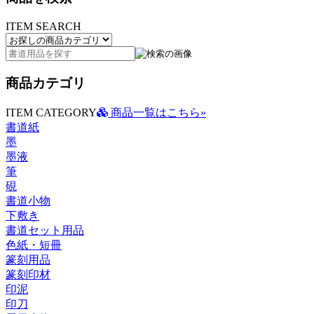
ITEM SEARCH
商品カテゴリ
ITEM CATEGORY
商品一覧はこちら»
書道紙
墨
墨液
筆
硯
書道小物
下敷き
書道セット用品
色紙・短冊
篆刻用品
篆刻印材
印泥
印刀