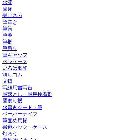
水滴
墨床
墨ばさみ
筆置き
筆筒
筆巻
筆櫛
筆吊り
筆キャップ
ペンケース
いろは歌印
消しゴム
文鎮
写経用書写台
墨落とし・墨用接着剤
墨磨り機
水書きシート・筆
ペーパーナイフ
筆固め用糊
書道バック・ケース
灯ろう