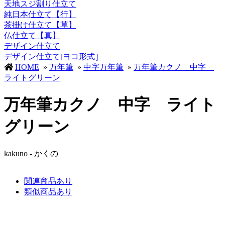
天地スジ割り仕立て
純日本仕立て【行】
茶掛け仕立て【草】
仏仕立て【真】
デザイン仕立て
デザイン仕立て[ヨコ形式］
HOME
»
万年筆
»
中字万年筆
»
万年筆カクノ 中字
ライトグリーン
万年筆カクノ 中字 ライト
グリーン
kakuno - かくの
関連商品あり
類似商品あり