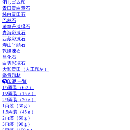
消しゴム印
青田青白章石
純白青田石
巴林石
遼寧丹凍緑石
青海彩凍石
西蔵彩凍石
寿山平頭石
乾隆凍石
昌化石
白雲彩凍石
大和青田（人工印材）
鑑賞印材
印泥 一覧
1/5両装（6ｇ）
1/2両装（15ｇ）
2/3両装（20ｇ）
1両装（30ｇ）
1.5両装（45ｇ）
2両装（60ｇ）
3両装（90ｇ）