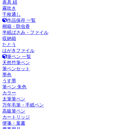
表具 紐
霧吹き
千枚通し
作品保存 一覧
桐箱・防虫香
半紙ばさみ・ファイル
収納箱
たとう
はがきファイル
筆ペン 一覧
天然竹筆ペン
筆ペンセット
墨色
うす墨
筆ペン 朱色
カラー
太筆筆ペン
万年毛筆・手紙ペン
高級筆ペン
カートリッジ
便箋・葉書