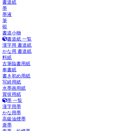
書道紙
墨
墨液
筆
硯
書道小物
書道紙 一覧
漢字用 書道紙
かな用 書道紙
料紙
古筆臨書用紙
奉書紙
書き初め用紙
写経用紙
水墨画用紙
賞状用紙
墨 一覧
漢字用墨
かな用墨
高級油煙墨
唐墨