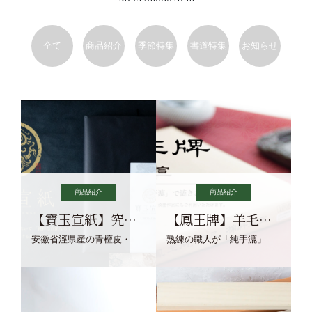
全て
商品紹介
季節特集
書道特集
お知らせ
商品紹介
商品紹介
【寶玉宣紙】究極の純粋な宣紙を目指す寶玉宣紙
【鳳王牌】羊毛筆×濃墨での揮毫に最適な宣紙系画仙紙
安徽省涇県産の青檀皮・砂田稲藁・清らかな渓流水、熟練手漉き職人の卓越した手漉技術による最高級の純宣紙です。
熟練の職人が「純手漉」で漉きあげる書画紙。宣紙を好まれるお客様向けの棉料単宣に漉きあげました。