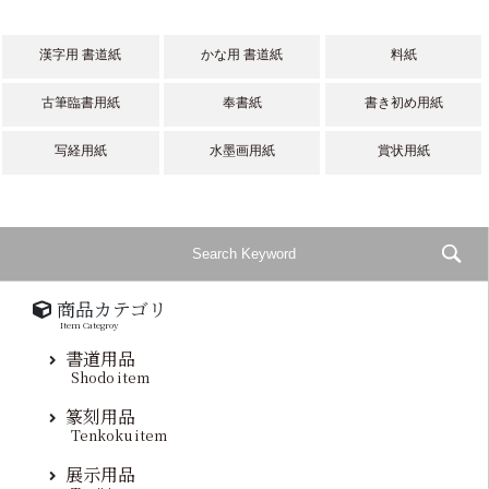
漢字用 書道紙
かな用 書道紙
料紙
古筆臨書用紙
奉書紙
書き初め用紙
写経用紙
水墨画用紙
賞状用紙
商品カテゴリ
Item Categroy
書道用品
Shodo item
篆刻用品
Tenkoku item
展示用品