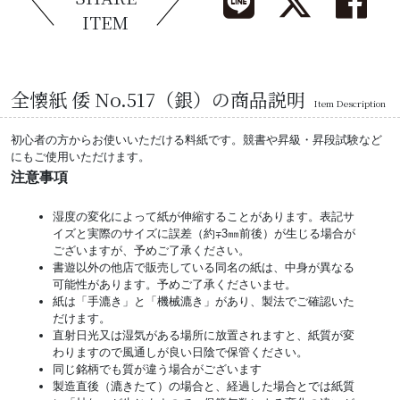
ITEM
全懐紙 倭 No.517（銀）の商品説明
Item Description
初心者の方からお使いいただける料紙です。競書や昇級・昇段試験など
にもご使用いただけます。
注意事項
湿度の変化によって紙が伸縮することがあります。表記サ
イズと実際のサイズに誤差（約∓3㎜前後）が生じる場合が
ございますが、予めご了承ください。
書遊以外の他店で販売している同名の紙は、中身が異なる
可能性があります。予めご了承くださいませ。
紙は「手漉き」と「機械漉き」があり、製法でご確認いた
だけます。
直射日光又は湿気がある場所に放置されますと、紙質が変
わりますので風通しが良い日陰で保管ください。
同じ銘柄でも質が違う場合がございます
製造直後（漉きたて）の場合と、経過した場合とでは紙質