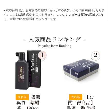
※赤文字の日は、お電話でのお問い合わせ対応及び、出荷作業休業日となりま
す。ご注文は随時受け付けております。 このカレンダーは書遊の店舗ではな
く、書遊Onlineの営業日カレンダーです。
人気商品ランキング
Popular Item Ranking
書芸
【お
売れ筋
売れ筋
呉竹 紫紺
買い得商品】
系 180cc
書道一番 半紙