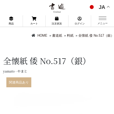
JA
メニュー
商品
カート
注文状況
ログイン
HOME
»
書道紙
»
料紙
»
全懐紙 倭 No.517（銀）
全懐紙 倭 No.517（銀）
yamato - やまと
関連商品あり