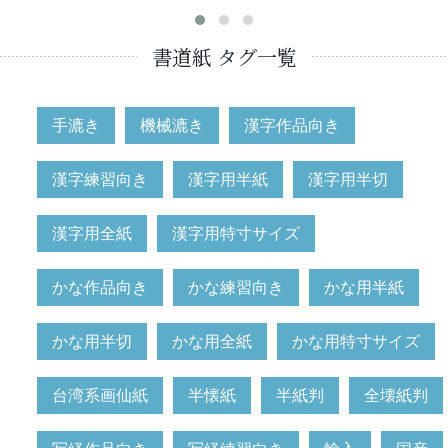
書道紙 タグ一覧
手漉き
機械漉き
漢字作品向き
漢字練習向き
漢字用半紙
漢字用半切
漢字用全紙
漢字用特寸サイズ
かな作品向き
かな練習向き
かな用半紙
かな用半切
かな用全紙
かな用特寸サイズ
台湾系画仙紙
半懐紙
半紙判
全壊紙判