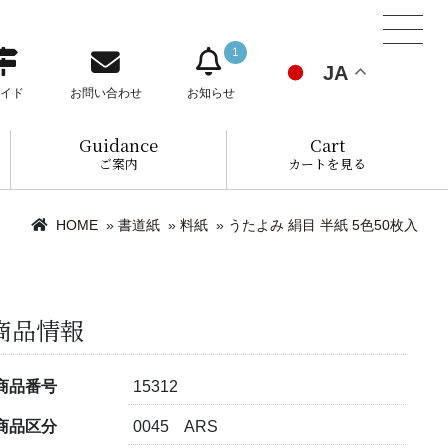
1
JA
イド
お問い合わせ
お知らせ
Guidance
Cart
ご案内
カートを見る
HOME
»
書道紙
»
料紙
»
うたよみ 絹目 半紙 5色50枚入
商品情報
商品番号
15312
商品区分
0045 ARS