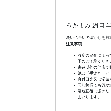
うたよみ 絹目 
淡い色合いのぼかしを施
注意事項
湿度の変化によっ
予めご了承くださ
書遊以外の他店で
紙は「手漉き」と
直射日光又は湿気
同じ銘柄でも質が
製造直後（漉きた
まいります。