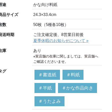
用途
かな向け料紙
商品サイズ
24.3×33.4cm
枚数
50枚（5種各10枚）
発送時期
ご注文確定後、8営業日前後
夏季休暇のお知らせについて »
在庫
あり
※実店舗の在庫に関しましては、実店舗へ
ご確認くださいませ。
タグ
＃書道紙
＃料紙
＃半紙
＃かな作品向き
＃うたよみ