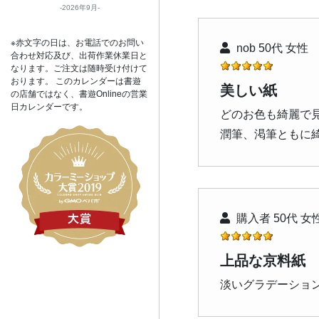
2026年9月
※赤文字の日は、お電話でのお問い
nob 50代 女性
合わせ対応及び、出荷作業休業日と
なります。ご注文は随時受け付けて
おります。 このカレンダーは書遊
美しい紙
の店舗ではなく、書遊Onlineの営業
日カレンダーです。
どのお色も綺麗で
潤筆、渇筆ともに
購入者 50代 女
上品な京料紙
淡いグラデーショ