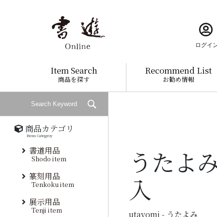
ログイ
Item Search
Recommend List
商品を探す
お勧め情報
商品カテゴリ
Item Categroy
書道用品
うたよみ
Shodo item
篆刻用品
入
Tenkoku item
展示用品
Tenji item
utayomi - うたよみ