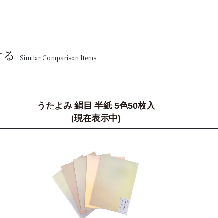
する
Similar Comparison Items
うたよみ 絹目 半紙 5色50枚入
(現在表示中)