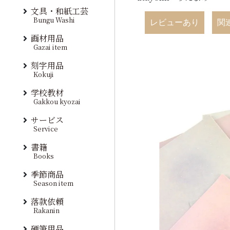
文具・和紙工芸
Bungu Washi
レビューあり
関
画材用品
Gazai item
刻字用品
Kokuji
学校教材
Gakkou kyozai
サービス
Service
書籍
Books
季節商品
Season item
落款依頼
Rakanin
硬筆用品