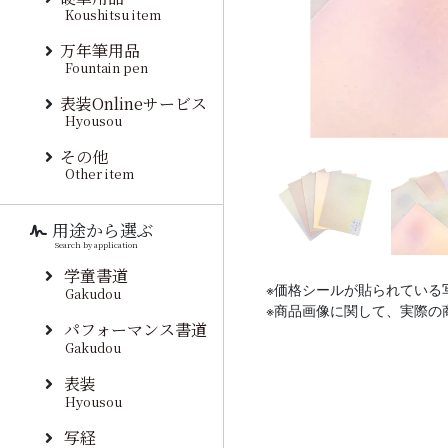
Koushitsu item
万年筆用品
Fountain pen
表装Onlineサービス
Hyousou
その他
Other item
用途から選ぶ
Search by application
学童書道
※価格シールが貼られている
Gakudou
※商品画像に関して、実際の
パフォーマンス書道
Gakudou
表装
Hyousou
写経