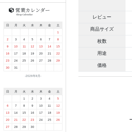
営業カレンダー
Shop Calendar
レビュー
日
月
火
水
木
金
土
商品サイズ
1
2
3
4
5
6
7
8
枚数
9
10
11
12
13
14
15
用途
16
17
18
19
20
21
22
23
24
25
26
27
28
29
価格
30
31
2026年8月
日
月
火
水
木
金
土
1
2
3
4
5
6
7
8
9
10
11
12
13
14
15
16
17
18
19
20
21
22
23
24
25
26
27
28
29
30