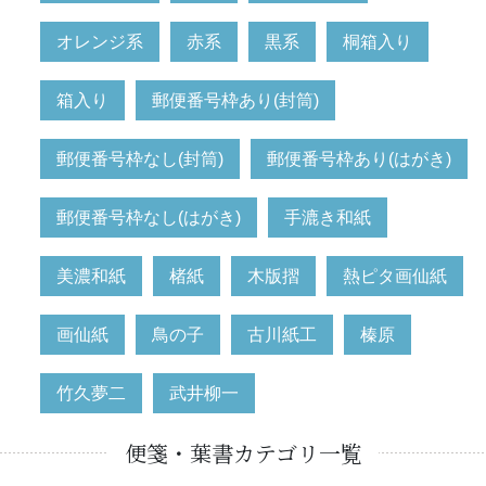
オレンジ系
赤系
黒系
桐箱入り
箱入り
郵便番号枠あり(封筒)
郵便番号枠なし(封筒)
郵便番号枠あり(はがき)
郵便番号枠なし(はがき)
手漉き和紙
美濃和紙
楮紙
木版摺
熱ピタ画仙紙
画仙紙
鳥の子
古川紙工
榛原
竹久夢二
武井柳一
便箋・葉書カテゴリ一覧