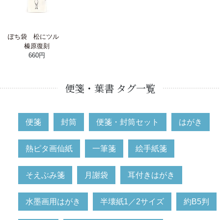
ぽち袋 松にツル
榛原復刻
660円
便箋・葉書 タグ一覧
便箋
封筒
便箋・封筒セット
はがき
熱ピタ画仙紙
一筆箋
絵手紙箋
そえぶみ箋
月謝袋
耳付きはがき
水墨画用はがき
半壊紙1／2サイズ
約B5判