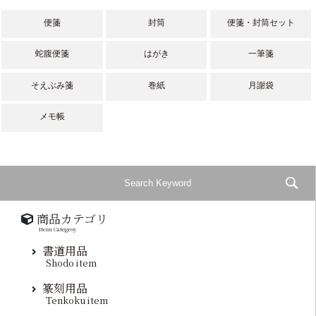
便箋
封筒
便箋・封筒セット
蛇腹便箋
はがき
一筆箋
そえぶみ箋
巻紙
月謝袋
メモ帳
商品カテゴリ
Item Categroy
書道用品
Shodo item
篆刻用品
Tenkoku item