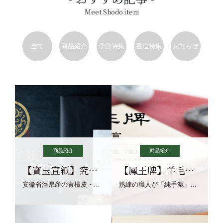
Meet Shodo item
全て
商品紹介
季節特集
書道特集
お知らせ
商品紹介
商品紹介
【寶玉宣紙】究極の純粋な宣紙を目指す寶玉宣紙
【鳳王牌】羊毛筆×濃墨での揮毫に最適な宣紙系画仙紙
安徽省涇県産の青檀皮・砂田稲藁・清らかな渓流水、熟練手漉き職人の卓越した手漉技術による最高級の純宣紙です。
熟練の職人が「純手漉」で漉きあげる書画紙。宣紙を好まれるお客様向けの棉料単宣に漉きあげました。