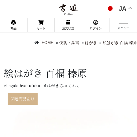
JA
メニュー
商品
カート
注文状況
ログイン
HOME
»
便箋・葉書
»
はがき
»
絵はがき 百福 榛原
絵はがき 百福 榛原
ehagaki hyakufuku - えはがき ひゃくふく
関連商品あり