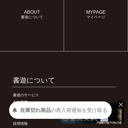
ABOUT
MYPAGE
書遊について
マイページ
書遊について
書遊のサービス
会社概要
受け取る
通知を
再入荷
特定商取引法に基づく表記
の
在庫切れ商品
プライバシーポリシー
採用情報