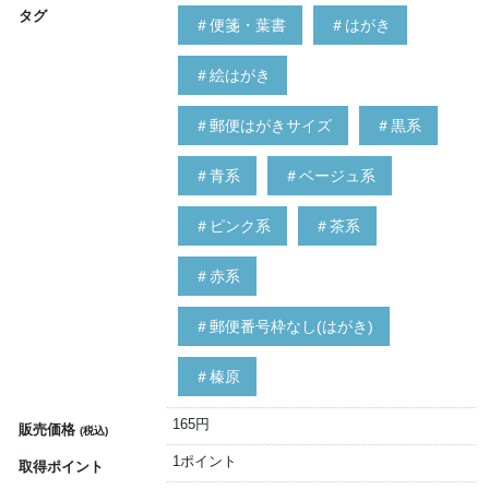
タグ
＃便箋・葉書
＃はがき
＃絵はがき
＃郵便はがきサイズ
＃黒系
＃青系
＃ベージュ系
＃ピンク系
＃茶系
＃赤系
＃郵便番号枠なし(はがき)
＃榛原
165円
販売価格
(税込)
1ポイント
取得ポイント