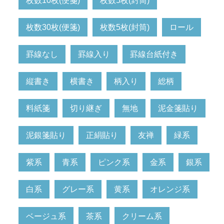
枚数10枚(便箋)
枚数5枚(封筒)
枚数30枚(便箋)
枚数5枚(封筒)
ロール
罫線なし
罫線入り
罫線台紙付き
縦書き
横書き
柄入り
総柄
料紙箋
切り継ぎ
無地
泥金箋貼り
泥銀箋貼り
正絹貼り
友禅
緑系
紫系
青系
ピンク系
金系
銀系
白系
グレー系
黄系
オレンジ系
ベージュ系
茶系
クリーム系