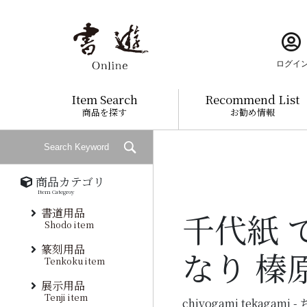
ログイ
Item Search
Recommend List
商品を探す
お勧め情報
商品カテゴリ
Item Categroy
書道用品
千代紙 
Shodo item
篆刻用品
なり 榛
Tenkoku item
展示用品
Tenji item
chiyogami tekagam