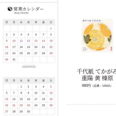
営業カレンダー
Shop Calendar
日
月
火
水
木
金
土
1
2
3
4
5
6
7
8
9
10
11
12
13
14
15
16
17
18
19
20
21
22
23
24
25
26
27
28
29
30
31
2026年8月
千代紙 てかが
重陽 黄 榛原
日
月
火
水
木
金
土
880円
（品番：14542）
1
2
3
4
5
6
7
8
9
10
11
12
13
14
15
16
17
18
19
20
21
22
23
24
25
26
27
28
29
30