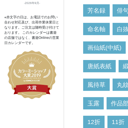
2026年9月
芳名録
俳
※赤文字の日は、お電話でのお問い
合わせ対応及び、出荷作業休業日と
なります。ご注文は随時受け付けて
命名軸
白
おります。 このカレンダーは書遊
の店舗ではなく、書遊Onlineの営業
日カレンダーです。
画仙紙(中紙)
唐紙表紙
風待草
丸
玉露
作品
12折
11折