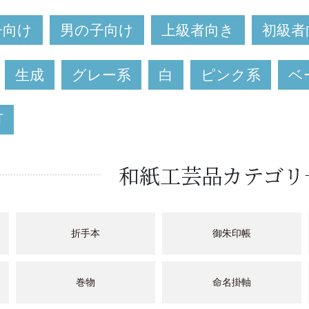
子向け
男の子向け
上級者向き
初級者
生成
グレー系
白
ピンク系
ベ
可
和紙工芸品カテゴリ
折手本
御朱印帳
巻物
命名掛軸