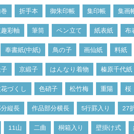
句巻
折手本
御朱印帳
集印帳
集画
抜趣彩軸
筆筒
ペン立て
紙表紙
布
奉書紙(中紙)
鳥の子
画仙紙
料紙
緞子
京緞子
はんなり着物
榛原千代紙
紋花づくし
色硝子
松竹梅
重陽
桜
部分縦長
作品部分横長
5行罫入り
27
11山
二曲
桐箱入り
壁掛け式