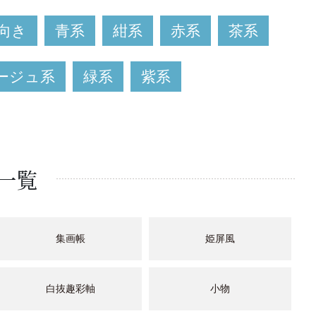
向き
青系
紺系
赤系
茶系
ージュ系
緑系
紫系
一覧
集画帳
姫屏風
白抜趣彩軸
小物