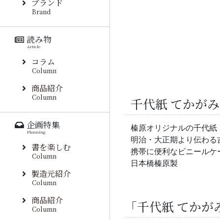
ブランド
Brand
読み物
Article
コラム
Column
商品紹介
Column
千代紙 てかがみ
企画特集
榛原オリジナルの千代紙
Planning
明治・大正期より伝わる
書を楽しむ
携帯に便利なビニールケ
Column
日本橋榛原製
製造元紹介
Column
商品紹介
「千代紙 てかが
Column