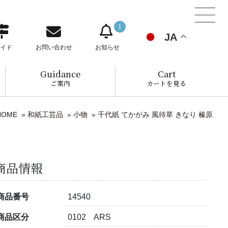
1
JA
イド
お問い合わせ
お知らせ
Guidance
Cart
ご案内
カートを見る
HOME
»
和紙工芸品
»
小物
»
千代紙 てかがみ 風待草 きなり 榛原
商品情報
商品番号
14540
商品区分
0102 ARS