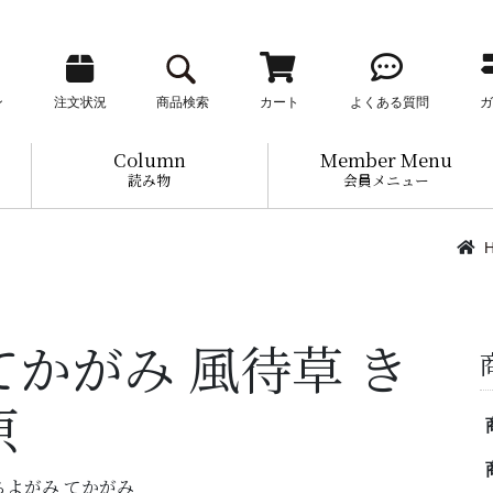
ン
注文状況
商品検索
カート
よくある質問
ガ
Column
Member Menu
読み物
会員メニュー
てかがみ 風待草 き
原
i - ちよがみ てかがみ