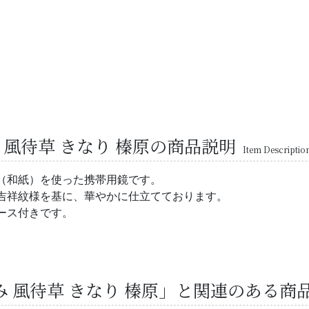
 風待草 きなり 榛原の商品説明
Item Descriptio
（和紙）を使った携帯用鏡です。
吉祥紋様を基に、華やかに仕立てております。
ース付きです。
み 風待草 きなり 榛原」と関連のある商