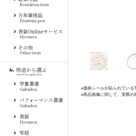
Koushitsu item
万年筆用品
Fountain pen
表装Onlineサービス
Hyousou
その他
Other item
用途から選ぶ
Search by application
学童書道
※価格シールが貼られている
Gakudou
※商品画像に関して、実際の
パフォーマンス書道
Gakudou
表装
Hyousou
写経