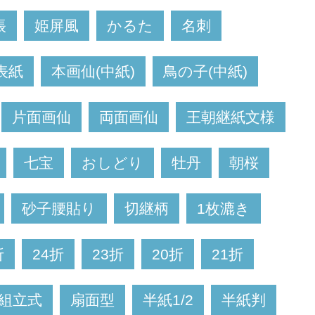
帳
姫屏風
かるた
名刺
表紙
本画仙(中紙)
鳥の子(中紙)
片面画仙
両面画仙
王朝継紙文様
七宝
おしどり
牡丹
朝桜
砂子腰貼り
切継柄
1枚漉き
折
24折
23折
20折
21折
組立式
扇面型
半紙1/2
半紙判