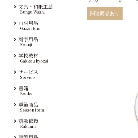
文具・和紙工芸
Bungu Washi
関連商品あり
画材用品
Gazai item
刻字用品
Kokuji
学校教材
Gakkou kyozai
サービス
Service
書籍
Books
季節商品
Season item
落款依頼
Rakanin
硬筆用品