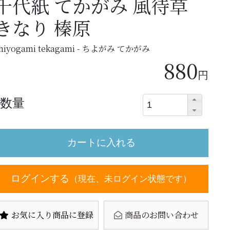
千代紙 てかがみ 風待草
きなり 榛原
hiyogami tekagami - ちよがみ てかがみ
880
円
数量
ログインする
（現在、未ログイン状態です）
お気に入り商品に登録
商品のお問い合わせ