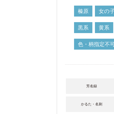
榛原
女の
黒系
黄系
色・柄指定不
芳名録
かるた・名刺