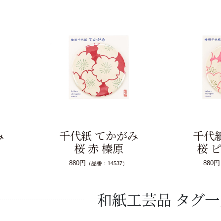
み
千代紙 てかがみ
千代
桜 赤 榛原
桜 
880円
880円
（品番：14537）
和紙工芸品 タグ一