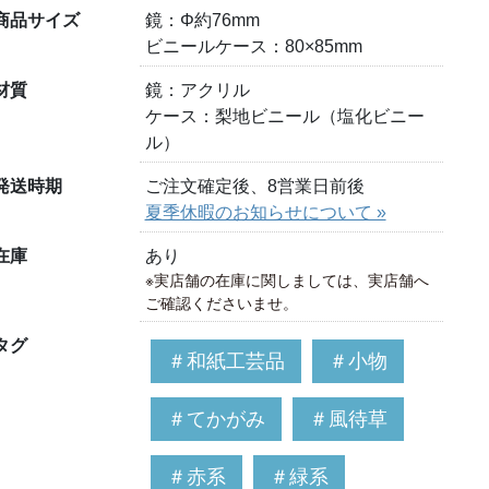
商品サイズ
鏡：Φ約76mm
ビニールケース：80×85mm
材質
鏡：アクリル
ケース：梨地ビニール（塩化ビニー
ル）
発送時期
ご注文確定後、8営業日前後
夏季休暇のお知らせについて »
在庫
あり
※実店舗の在庫に関しましては、実店舗へ
ご確認くださいませ。
タグ
＃和紙工芸品
＃小物
＃てかがみ
＃風待草
＃赤系
＃緑系