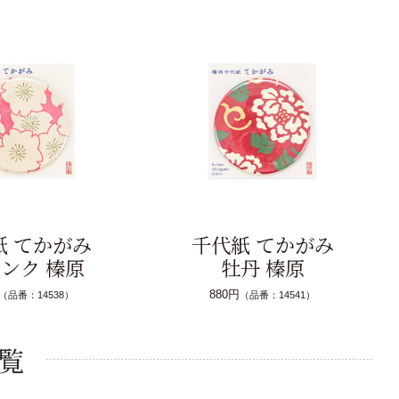
紙 てかがみ
千代紙 てかがみ
ピンク 榛原
牡丹 榛原
880円
（品番：14538）
（品番：14541）
覧