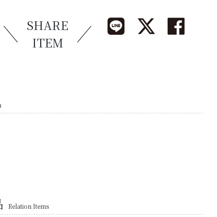
SHARE
ITEM
n
品
Relation Items