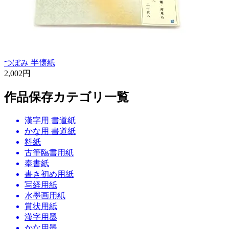
つぼみ 半懐紙
2,002円
作品保存カテゴリ一覧
漢字用 書道紙
かな用 書道紙
料紙
古筆臨書用紙
奉書紙
書き初め用紙
写経用紙
水墨画用紙
賞状用紙
漢字用墨
かな用墨