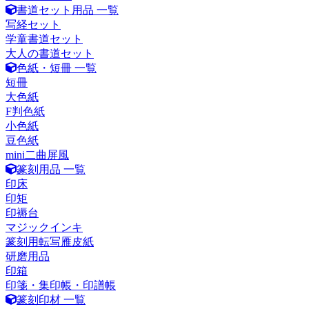
書道セット用品 一覧
写経セット
学童書道セット
大人の書道セット
色紙・短冊 一覧
短冊
大色紙
F判色紙
小色紙
豆色紙
mini二曲屏風
篆刻用品 一覧
印床
印矩
印褥台
マジックインキ
篆刻用転写雁皮紙
研磨用品
印箱
印箋・集印帳・印譜帳
篆刻印材 一覧