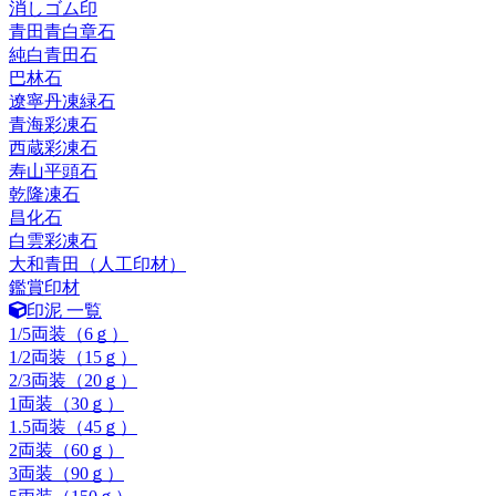
消しゴム印
青田青白章石
純白青田石
巴林石
遼寧丹凍緑石
青海彩凍石
西蔵彩凍石
寿山平頭石
乾隆凍石
昌化石
白雲彩凍石
大和青田（人工印材）
鑑賞印材
印泥 一覧
1/5両装（6ｇ）
1/2両装（15ｇ）
2/3両装（20ｇ）
1両装（30ｇ）
1.5両装（45ｇ）
2両装（60ｇ）
3両装（90ｇ）