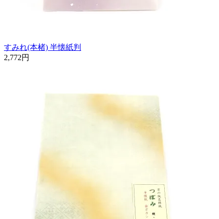
すみれ(本楮) 半懐紙判
2,772円