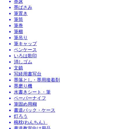
墨床
墨ばさみ
筆置き
筆筒
筆巻
筆櫛
筆吊り
筆キャップ
ペンケース
いろは歌印
消しゴム
文鎮
写経用書写台
墨落とし・墨用接着剤
墨磨り機
水書きシート・筆
ペーパーナイフ
筆固め用糊
書道バック・ケース
灯ろう
椀枕(わんちん）
書道教室向け用品