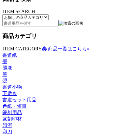
ITEM SEARCH
商品カテゴリ
ITEM CATEGORY
商品一覧はこちら»
書道紙
墨
墨液
筆
硯
書道小物
下敷き
書道セット用品
色紙・短冊
篆刻用品
篆刻印材
印泥
印刀