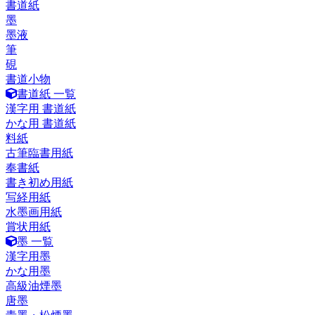
書道紙
墨
墨液
筆
硯
書道小物
書道紙 一覧
漢字用 書道紙
かな用 書道紙
料紙
古筆臨書用紙
奉書紙
書き初め用紙
写経用紙
水墨画用紙
賞状用紙
墨 一覧
漢字用墨
かな用墨
高級油煙墨
唐墨