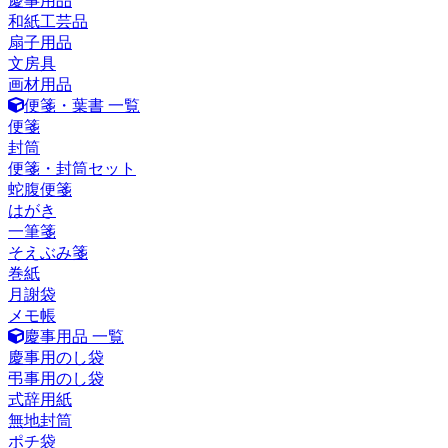
慶事用品
和紙工芸品
扇子用品
文房具
画材用品
便箋・葉書 一覧
便箋
封筒
便箋・封筒セット
蛇腹便箋
はがき
一筆箋
そえぶみ箋
巻紙
月謝袋
メモ帳
慶事用品 一覧
慶事用のし袋
弔事用のし袋
式辞用紙
無地封筒
ポチ袋