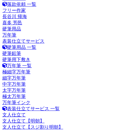
落款依頼 一覧
フリー作家
長谷川 帰海
喜多 芳邑
硬筆用品
万年筆
表装仕立てサービス
硬筆用品 一覧
硬筆鉛筆
硬筆用下敷き
万年筆 一覧
極細字万年筆
細字万年筆
中字万年筆
太字万年筆
極太万年筆
万年筆インク
表装仕立てサービス 一覧
文人仕立て
文人仕立て【明朝】
文人仕立て【スジ割り明朝】