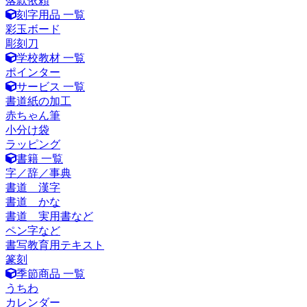
落款依頼
刻字用品 一覧
彩玉ボード
彫刻刀
学校教材 一覧
ポインター
サービス 一覧
書道紙の加工
赤ちゃん筆
小分け袋
ラッピング
書籍 一覧
字／辞／事典
書道 漢字
書道 かな
書道 実用書など
ペン字など
書写教育用テキスト
篆刻
季節商品 一覧
うちわ
カレンダー