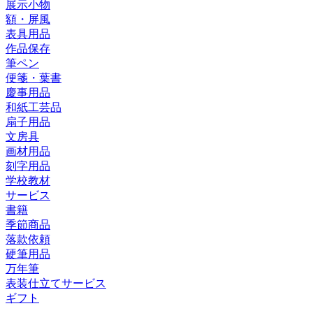
展示小物
額・屏風
表具用品
作品保存
筆ペン
便箋・葉書
慶事用品
和紙工芸品
扇子用品
文房具
画材用品
刻字用品
学校教材
サービス
書籍
季節商品
落款依頼
硬筆用品
万年筆
表装仕立てサービス
ギフト