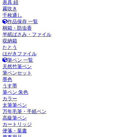
表具 紐
霧吹き
千枚通し
作品保存 一覧
桐箱・防虫香
半紙ばさみ・ファイル
収納箱
たとう
はがきファイル
筆ペン 一覧
天然竹筆ペン
筆ペンセット
墨色
うす墨
筆ペン 朱色
カラー
太筆筆ペン
万年毛筆・手紙ペン
高級筆ペン
カートリッジ
便箋・葉書