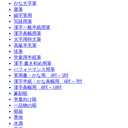
かな大字筆
唐筆
細字実用
写経用筆
漢字一般半紙用筆
漢字条幅用筆
大字用特大筆
高級羊毛筆
珍筆
学童用半紙筆
漢字 書き初め用筆
パフォーマンス用筆
実用書・かな用 3吋～5吋
漢字半紙・かな条幅用 6吋～7吋
漢字条幅用 8吋～10吋
篆刻硯
学童向け硯
一品物の硯
硯箱
墨池
水滴