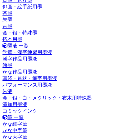
青墨・松煙墨
俳画・絵手紙用墨
茶墨
朱墨
古墨
金・銀・特殊墨
拓本用墨
墨液 一覧
学童・漢字練習用墨液
漢字作品用墨液
練墨
かな作品用墨液
写経・賞状・細字用墨液
パフォーマンス用墨液
朱液
金・銀・白・メタリック・布木用特殊墨
添加用墨液
コミックインク
筆 一覧
かな細字筆
かな中字筆
かな大字筆