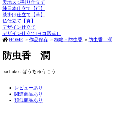
天地スジ割り仕立て
純日本仕立て【行】
茶掛け仕立て【草】
仏仕立て【真】
デザイン仕立て
デザイン仕立て[ヨコ形式］
HOME
»
作品保存
»
桐箱・防虫香
»
防虫香 潤
防虫香 潤
bochuko - ぼうちゅうこう
レビューあり
関連商品あり
類似商品あり