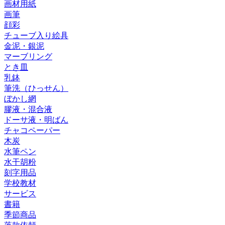
画材用紙
画筆
顔彩
チューブ入り絵具
金泥・銀泥
マーブリング
とき皿
乳鉢
筆洗（ひっせん）
ぼかし網
膠液・混合液
ドーサ液・明ばん
チャコペーパー
木炭
水筆ペン
水干胡粉
刻字用品
学校教材
サービス
書籍
季節商品