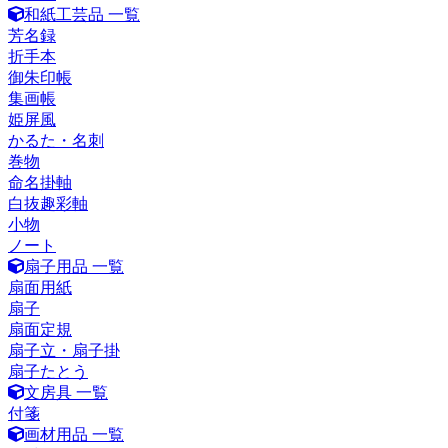
和紙工芸品 一覧
芳名録
折手本
御朱印帳
集画帳
姫屏風
かるた・名刺
巻物
命名掛軸
白抜趣彩軸
小物
ノート
扇子用品 一覧
扇面用紙
扇子
扇面定規
扇子立・扇子掛
扇子たとう
文房具 一覧
付箋
画材用品 一覧