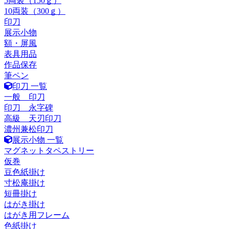
5両装（150ｇ）
10両装（300ｇ）
印刀
展示小物
額・屏風
表具用品
作品保存
筆ペン
印刀 一覧
一般 印刀
印刀 永字碑
高級 天刃印刀
濃州兼松印刀
展示小物 一覧
マグネットタペストリー
仮巻
豆色紙掛け
寸松庵掛け
短冊掛け
はがき掛け
はがき用フレーム
色紙掛け