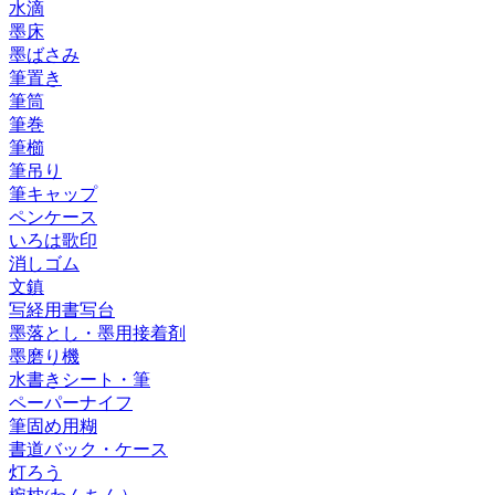
水滴
墨床
墨ばさみ
筆置き
筆筒
筆巻
筆櫛
筆吊り
筆キャップ
ペンケース
いろは歌印
消しゴム
文鎮
写経用書写台
墨落とし・墨用接着剤
墨磨り機
水書きシート・筆
ペーパーナイフ
筆固め用糊
書道バック・ケース
灯ろう