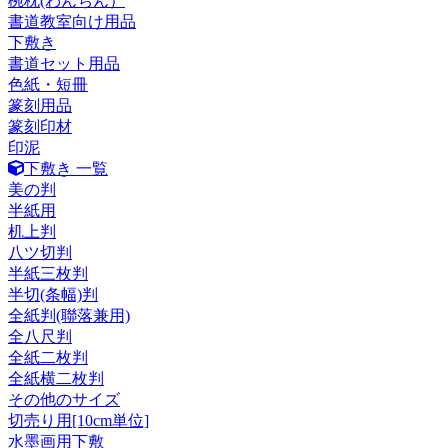
椀枕(わんちん）
書道教室向け用品
下敷き
書道セット用品
色紙・短冊
篆刻用品
篆刻印材
印泥
下敷き 一覧
美の判
半紙用
机上判
八ツ切判
半紙三枚判
半切(条幅)判
全紙判(聯落兼用)
全八尺判
全紙二枚判
全紙横二枚判
その他のサイズ
切売り用[10cm単位]
水墨画用下敷