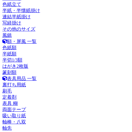
色紙立て
半紙・半懐紙掛け
連結半紙掛け
写経掛け
その他のサイズ
風鎮
額・屏風 一覧
色紙額
半紙額
半切1/3額
はがき2枚版
篆刻額
表具用品 一覧
裏打ち用紙
刷毛
定着剤
表具 糊
両面テープ
吸い取り紙
軸棒・八双
軸先