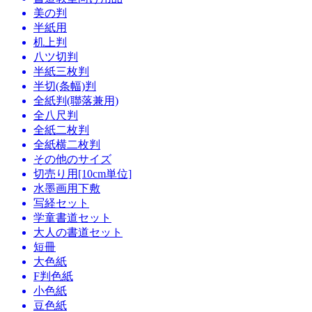
美の判
半紙用
机上判
八ツ切判
半紙三枚判
半切(条幅)判
全紙判(聯落兼用)
全八尺判
全紙二枚判
全紙横二枚判
その他のサイズ
切売り用[10cm単位]
水墨画用下敷
写経セット
学童書道セット
大人の書道セット
短冊
大色紙
F判色紙
小色紙
豆色紙