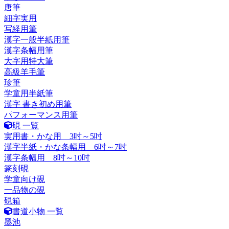
唐筆
細字実用
写経用筆
漢字一般半紙用筆
漢字条幅用筆
大字用特大筆
高級羊毛筆
珍筆
学童用半紙筆
漢字 書き初め用筆
パフォーマンス用筆
硯 一覧
実用書・かな用 3吋～5吋
漢字半紙・かな条幅用 6吋～7吋
漢字条幅用 8吋～10吋
篆刻硯
学童向け硯
一品物の硯
硯箱
書道小物 一覧
墨池