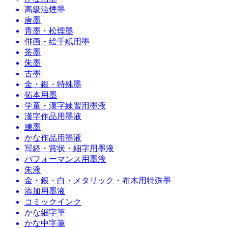
高級油煙墨
唐墨
青墨・松煙墨
俳画・絵手紙用墨
茶墨
朱墨
古墨
金・銀・特殊墨
拓本用墨
学童・漢字練習用墨液
漢字作品用墨液
練墨
かな作品用墨液
写経・賞状・細字用墨液
パフォーマンス用墨液
朱液
金・銀・白・メタリック・布木用特殊墨
添加用墨液
コミックインク
かな細字筆
かな中字筆