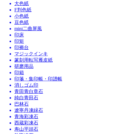
大色紙
F判色紙
小色紙
豆色紙
mini二曲屏風
印床
印矩
印褥台
マジックインキ
篆刻用転写雁皮紙
研磨用品
印箱
印箋・集印帳・印譜帳
消しゴム印
青田青白章石
純白青田石
巴林石
遼寧丹凍緑石
青海彩凍石
西蔵彩凍石
寿山平頭石