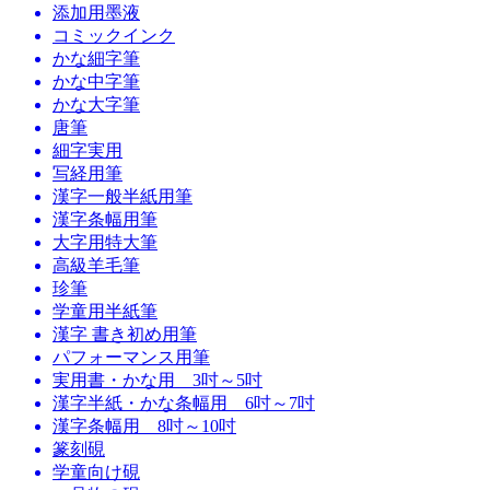
添加用墨液
コミックインク
かな細字筆
かな中字筆
かな大字筆
唐筆
細字実用
写経用筆
漢字一般半紙用筆
漢字条幅用筆
大字用特大筆
高級羊毛筆
珍筆
学童用半紙筆
漢字 書き初め用筆
パフォーマンス用筆
実用書・かな用 3吋～5吋
漢字半紙・かな条幅用 6吋～7吋
漢字条幅用 8吋～10吋
篆刻硯
学童向け硯