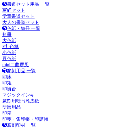
書道セット用品 一覧
写経セット
学童書道セット
大人の書道セット
色紙・短冊 一覧
短冊
大色紙
F判色紙
小色紙
豆色紙
mini二曲屏風
篆刻用品 一覧
印床
印矩
印褥台
マジックインキ
篆刻用転写雁皮紙
研磨用品
印箱
印箋・集印帳・印譜帳
篆刻印材 一覧