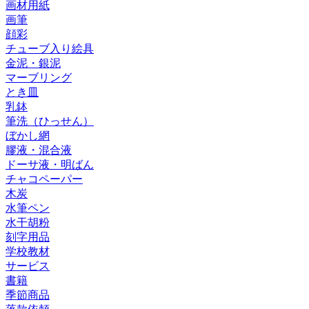
画材用紙
画筆
顔彩
チューブ入り絵具
金泥・銀泥
マーブリング
とき皿
乳鉢
筆洗（ひっせん）
ぼかし網
膠液・混合液
ドーサ液・明ばん
チャコペーパー
木炭
水筆ペン
水干胡粉
刻字用品
学校教材
サービス
書籍
季節商品