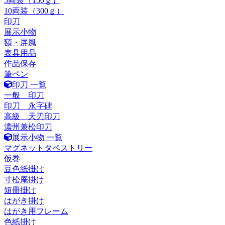
5両装（150ｇ）
10両装（300ｇ）
印刀
展示小物
額・屏風
表具用品
作品保存
筆ペン
印刀 一覧
一般 印刀
印刀 永字碑
高級 天刃印刀
濃州兼松印刀
展示小物 一覧
マグネットタペストリー
仮巻
豆色紙掛け
寸松庵掛け
短冊掛け
はがき掛け
はがき用フレーム
色紙掛け