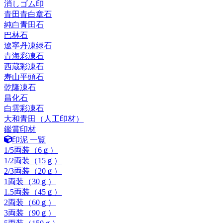
消しゴム印
青田青白章石
純白青田石
巴林石
遼寧丹凍緑石
青海彩凍石
西蔵彩凍石
寿山平頭石
乾隆凍石
昌化石
白雲彩凍石
大和青田（人工印材）
鑑賞印材
印泥 一覧
1/5両装（6ｇ）
1/2両装（15ｇ）
2/3両装（20ｇ）
1両装（30ｇ）
1.5両装（45ｇ）
2両装（60ｇ）
3両装（90ｇ）