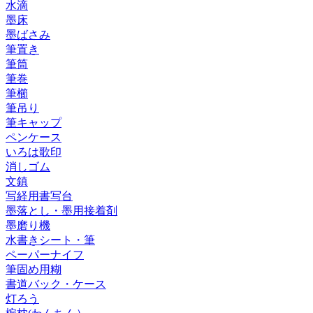
水滴
墨床
墨ばさみ
筆置き
筆筒
筆巻
筆櫛
筆吊り
筆キャップ
ペンケース
いろは歌印
消しゴム
文鎮
写経用書写台
墨落とし・墨用接着剤
墨磨り機
水書きシート・筆
ペーパーナイフ
筆固め用糊
書道バック・ケース
灯ろう