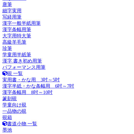
唐筆
細字実用
写経用筆
漢字一般半紙用筆
漢字条幅用筆
大字用特大筆
高級羊毛筆
珍筆
学童用半紙筆
漢字 書き初め用筆
パフォーマンス用筆
硯 一覧
実用書・かな用 3吋～5吋
漢字半紙・かな条幅用 6吋～7吋
漢字条幅用 8吋～10吋
篆刻硯
学童向け硯
一品物の硯
硯箱
書道小物 一覧
墨池