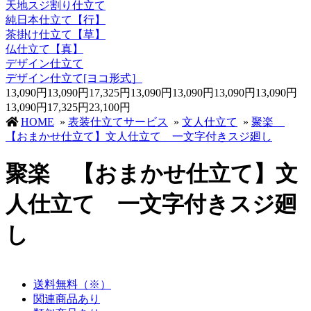
天地スジ割り仕立て
純日本仕立て【行】
茶掛け仕立て【草】
仏仕立て【真】
デザイン仕立て
デザイン仕立て[ヨコ形式］
13,090円
13,090円
17,325円
13,090円
13,090円
13,090円
13,090円
13,090円
17,325円
23,100円
HOME
»
表装仕立てサービス
»
文人仕立て
»
聚楽
【おまかせ仕立て】文人仕立て 一文字付きスジ廻し
聚楽 【おまかせ仕立て】文
人仕立て 一文字付きスジ廻
し
送料無料（※）
関連商品あり