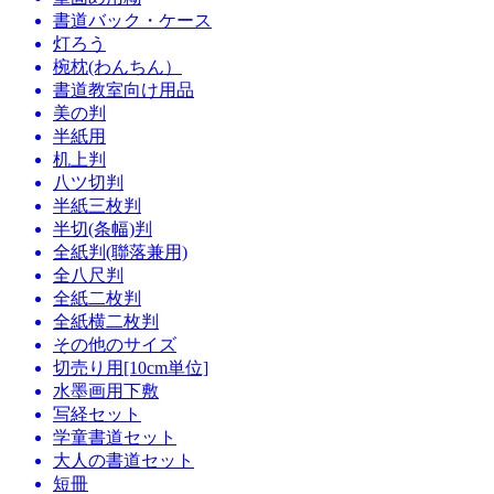
書道バック・ケース
灯ろう
椀枕(わんちん）
書道教室向け用品
美の判
半紙用
机上判
八ツ切判
半紙三枚判
半切(条幅)判
全紙判(聯落兼用)
全八尺判
全紙二枚判
全紙横二枚判
その他のサイズ
切売り用[10cm単位]
水墨画用下敷
写経セット
学童書道セット
大人の書道セット
短冊