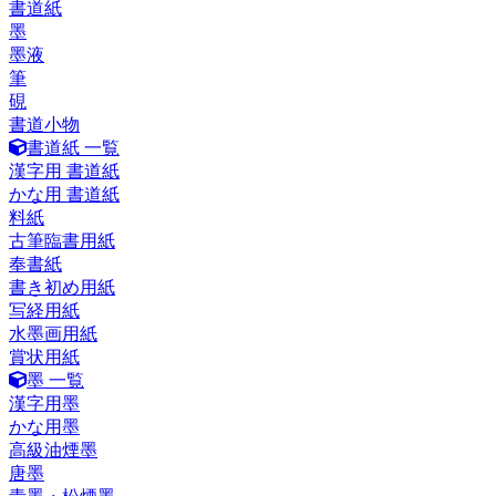
書道紙
墨
墨液
筆
硯
書道小物
書道紙 一覧
漢字用 書道紙
かな用 書道紙
料紙
古筆臨書用紙
奉書紙
書き初め用紙
写経用紙
水墨画用紙
賞状用紙
墨 一覧
漢字用墨
かな用墨
高級油煙墨
唐墨