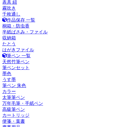
表具 紐
霧吹き
千枚通し
作品保存 一覧
桐箱・防虫香
半紙ばさみ・ファイル
収納箱
たとう
はがきファイル
筆ペン 一覧
天然竹筆ペン
筆ペンセット
墨色
うす墨
筆ペン 朱色
カラー
太筆筆ペン
万年毛筆・手紙ペン
高級筆ペン
カートリッジ
便箋・葉書