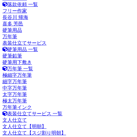
落款依頼 一覧
フリー作家
長谷川 帰海
喜多 芳邑
硬筆用品
万年筆
表装仕立てサービス
硬筆用品 一覧
硬筆鉛筆
硬筆用下敷き
万年筆 一覧
極細字万年筆
細字万年筆
中字万年筆
太字万年筆
極太万年筆
万年筆インク
表装仕立てサービス 一覧
文人仕立て
文人仕立て【明朝】
文人仕立て【スジ割り明朝】