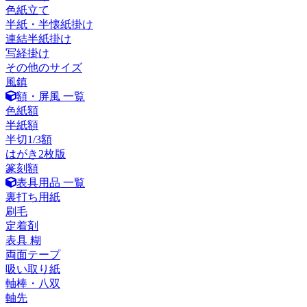
色紙立て
半紙・半懐紙掛け
連結半紙掛け
写経掛け
その他のサイズ
風鎮
額・屏風 一覧
色紙額
半紙額
半切1/3額
はがき2枚版
篆刻額
表具用品 一覧
裏打ち用紙
刷毛
定着剤
表具 糊
両面テープ
吸い取り紙
軸棒・八双
軸先