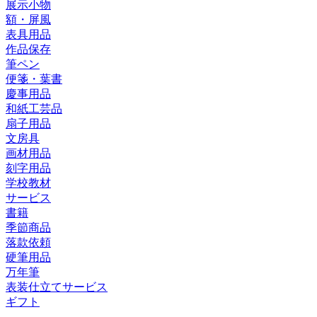
展示小物
額・屏風
表具用品
作品保存
筆ペン
便箋・葉書
慶事用品
和紙工芸品
扇子用品
文房具
画材用品
刻字用品
学校教材
サービス
書籍
季節商品
落款依頼
硬筆用品
万年筆
表装仕立てサービス
ギフト