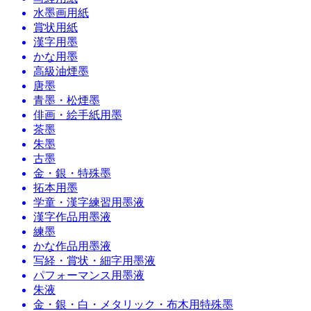
水墨画用紙
賞状用紙
漢字用墨
かな用墨
高級油煙墨
唐墨
青墨・松煙墨
俳画・絵手紙用墨
茶墨
朱墨
古墨
金・銀・特殊墨
拓本用墨
学童・漢字練習用墨液
漢字作品用墨液
練墨
かな作品用墨液
写経・賞状・細字用墨液
パフォーマンス用墨液
朱液
金・銀・白・メタリック・布木用特殊墨