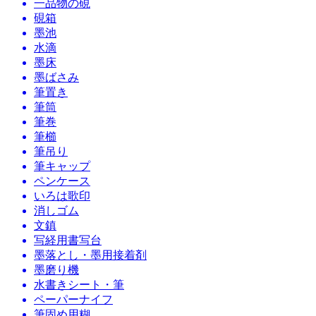
一品物の硯
硯箱
墨池
水滴
墨床
墨ばさみ
筆置き
筆筒
筆巻
筆櫛
筆吊り
筆キャップ
ペンケース
いろは歌印
消しゴム
文鎮
写経用書写台
墨落とし・墨用接着剤
墨磨り機
水書きシート・筆
ペーパーナイフ
筆固め用糊