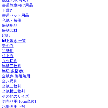
椀枕(わんちん）
書道教室向け用品
下敷き
書道セット用品
色紙・短冊
篆刻用品
篆刻印材
印泥
下敷き 一覧
美の判
半紙用
机上判
八ツ切判
半紙三枚判
半切(条幅)判
全紙判(聯落兼用)
全八尺判
全紙二枚判
全紙横二枚判
その他のサイズ
切売り用[10cm単位]
水墨画用下敷