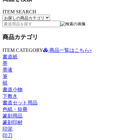
ITEM SEARCH
商品カテゴリ
ITEM CATEGORY
商品一覧はこちら»
書道紙
墨
墨液
筆
硯
書道小物
下敷き
書道セット用品
色紙・短冊
篆刻用品
篆刻印材
印泥
印刀