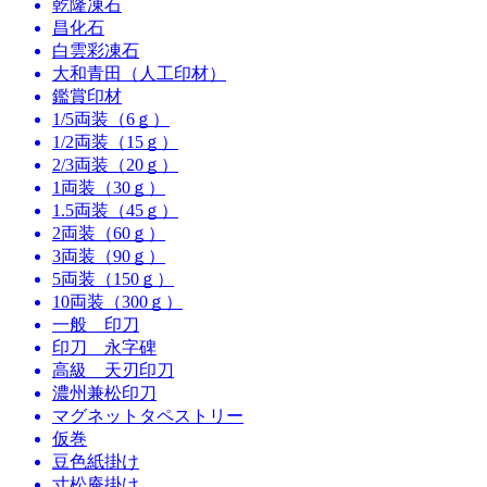
乾隆凍石
昌化石
白雲彩凍石
大和青田（人工印材）
鑑賞印材
1/5両装（6ｇ）
1/2両装（15ｇ）
2/3両装（20ｇ）
1両装（30ｇ）
1.5両装（45ｇ）
2両装（60ｇ）
3両装（90ｇ）
5両装（150ｇ）
10両装（300ｇ）
一般 印刀
印刀 永字碑
高級 天刃印刀
濃州兼松印刀
マグネットタペストリー
仮巻
豆色紙掛け
寸松庵掛け