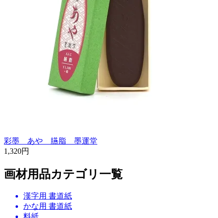
彩墨 あや 臙脂 墨運堂
1,320円
画材用品カテゴリ一覧
漢字用 書道紙
かな用 書道紙
料紙