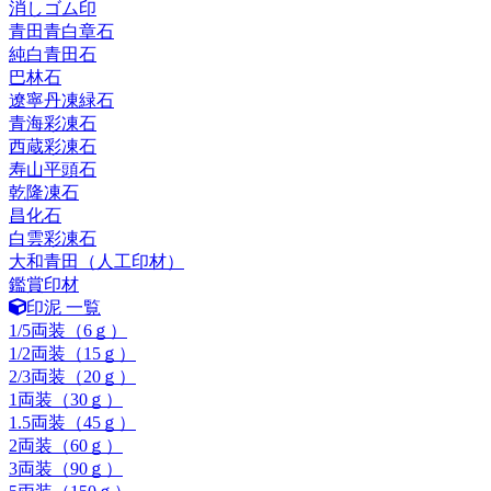
消しゴム印
青田青白章石
純白青田石
巴林石
遼寧丹凍緑石
青海彩凍石
西蔵彩凍石
寿山平頭石
乾隆凍石
昌化石
白雲彩凍石
大和青田（人工印材）
鑑賞印材
印泥 一覧
1/5両装（6ｇ）
1/2両装（15ｇ）
2/3両装（20ｇ）
1両装（30ｇ）
1.5両装（45ｇ）
2両装（60ｇ）
3両装（90ｇ）