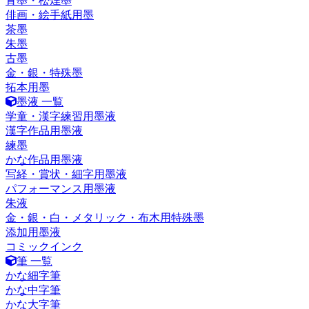
青墨・松煙墨
俳画・絵手紙用墨
茶墨
朱墨
古墨
金・銀・特殊墨
拓本用墨
墨液 一覧
学童・漢字練習用墨液
漢字作品用墨液
練墨
かな作品用墨液
写経・賞状・細字用墨液
パフォーマンス用墨液
朱液
金・銀・白・メタリック・布木用特殊墨
添加用墨液
コミックインク
筆 一覧
かな細字筆
かな中字筆
かな大字筆