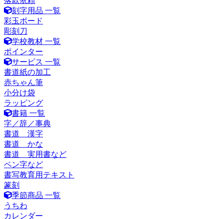
落款依頼
刻字用品 一覧
彩玉ボード
彫刻刀
学校教材 一覧
ポインター
サービス 一覧
書道紙の加工
赤ちゃん筆
小分け袋
ラッピング
書籍 一覧
字／辞／事典
書道 漢字
書道 かな
書道 実用書など
ペン字など
書写教育用テキスト
篆刻
季節商品 一覧
うちわ
カレンダー