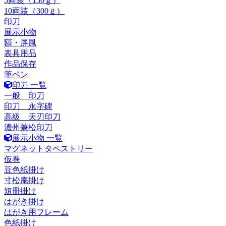
5両装（150ｇ）
10両装（300ｇ）
印刀
展示小物
額・屏風
表具用品
作品保存
筆ペン
印刀 一覧
一般 印刀
印刀 永字碑
高級 天刃印刀
濃州兼松印刀
展示小物 一覧
マグネットタペストリー
仮巻
豆色紙掛け
寸松庵掛け
短冊掛け
はがき掛け
はがき用フレーム
色紙掛け