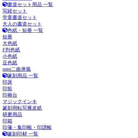
書道セット用品 一覧
写経セット
学童書道セット
大人の書道セット
色紙・短冊 一覧
短冊
大色紙
F判色紙
小色紙
豆色紙
mini二曲屏風
篆刻用品 一覧
印床
印矩
印褥台
マジックインキ
篆刻用転写雁皮紙
研磨用品
印箱
印箋・集印帳・印譜帳
篆刻印材 一覧