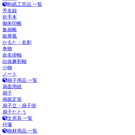
和紙工芸品 一覧
芳名録
折手本
御朱印帳
集画帳
姫屏風
かるた・名刺
巻物
命名掛軸
白抜趣彩軸
小物
ノート
扇子用品 一覧
扇面用紙
扇子
扇面定規
扇子立・扇子掛
扇子たとう
文房具 一覧
付箋
画材用品 一覧