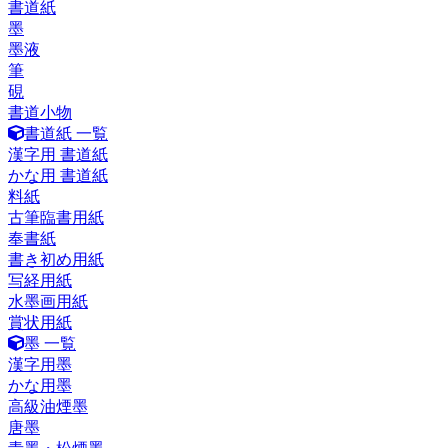
書道紙
墨
墨液
筆
硯
書道小物
書道紙 一覧
漢字用 書道紙
かな用 書道紙
料紙
古筆臨書用紙
奉書紙
書き初め用紙
写経用紙
水墨画用紙
賞状用紙
墨 一覧
漢字用墨
かな用墨
高級油煙墨
唐墨