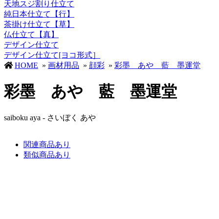
天地スジ割り仕立て
純日本仕立て【行】
茶掛け仕立て【草】
仏仕立て【真】
デザイン仕立て
デザイン仕立て[ヨコ形式］
HOME
»
画材用品
»
顔彩
»
彩墨 あや 藍 墨運堂
彩墨 あや 藍 墨運堂
saiboku aya - さいぼく あや
関連商品あり
類似商品あり