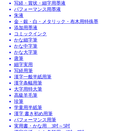
写経・賞状・細字用墨液
パフォーマンス用墨液
朱液
金・銀・白・メタリック・布木用特殊墨
添加用墨液
コミックインク
かな細字筆
かな中字筆
かな大字筆
唐筆
細字実用
写経用筆
漢字一般半紙用筆
漢字条幅用筆
大字用特大筆
高級羊毛筆
珍筆
学童用半紙筆
漢字 書き初め用筆
パフォーマンス用筆
実用書・かな用 3吋～5吋