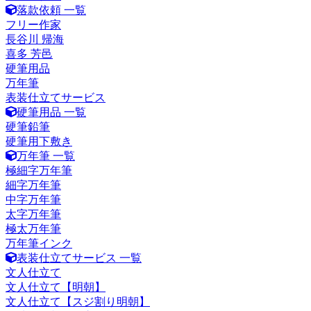
落款依頼 一覧
フリー作家
長谷川 帰海
喜多 芳邑
硬筆用品
万年筆
表装仕立てサービス
硬筆用品 一覧
硬筆鉛筆
硬筆用下敷き
万年筆 一覧
極細字万年筆
細字万年筆
中字万年筆
太字万年筆
極太万年筆
万年筆インク
表装仕立てサービス 一覧
文人仕立て
文人仕立て【明朝】
文人仕立て【スジ割り明朝】