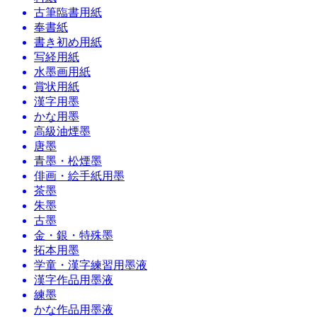
古筆臨書用紙
奉書紙
書き初め用紙
写経用紙
水墨画用紙
賞状用紙
漢字用墨
かな用墨
高級油煙墨
唐墨
青墨・松煙墨
俳画・絵手紙用墨
茶墨
朱墨
古墨
金・銀・特殊墨
拓本用墨
学童・漢字練習用墨液
漢字作品用墨液
練墨
かな作品用墨液