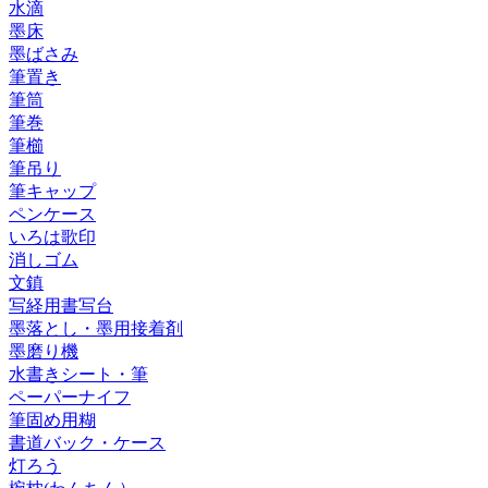
水滴
墨床
墨ばさみ
筆置き
筆筒
筆巻
筆櫛
筆吊り
筆キャップ
ペンケース
いろは歌印
消しゴム
文鎮
写経用書写台
墨落とし・墨用接着剤
墨磨り機
水書きシート・筆
ペーパーナイフ
筆固め用糊
書道バック・ケース
灯ろう