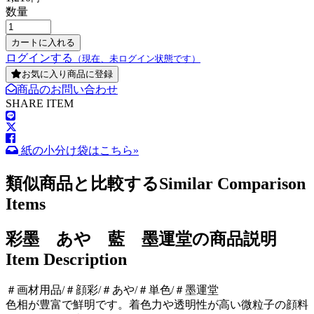
数量
ログインする
（現在、未ログイン状態です）
お気に入り商品に登録
商品のお問い合わせ
SHARE ITEM
紙の小分け袋はこちら»
類似商品と比較する
Similar Comparison
Items
彩墨 あや 藍 墨運堂の商品説明
Item Description
＃画材用品/＃顔彩/＃あや/＃単色/＃墨運堂
色相が豊富で鮮明です。着色力や透明性が高い微粒子の顔料