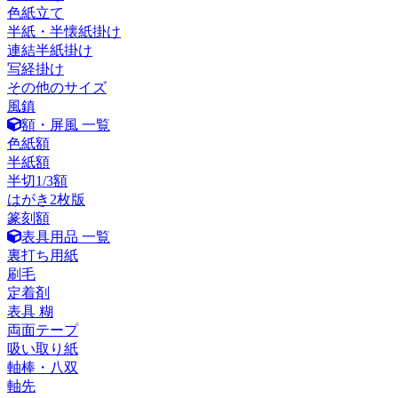
色紙立て
半紙・半懐紙掛け
連結半紙掛け
写経掛け
その他のサイズ
風鎮
額・屏風 一覧
色紙額
半紙額
半切1/3額
はがき2枚版
篆刻額
表具用品 一覧
裏打ち用紙
刷毛
定着剤
表具 糊
両面テープ
吸い取り紙
軸棒・八双
軸先