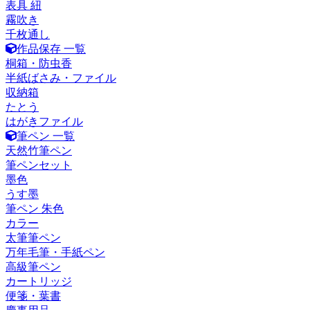
表具 紐
霧吹き
千枚通し
作品保存 一覧
桐箱・防虫香
半紙ばさみ・ファイル
収納箱
たとう
はがきファイル
筆ペン 一覧
天然竹筆ペン
筆ペンセット
墨色
うす墨
筆ペン 朱色
カラー
太筆筆ペン
万年毛筆・手紙ペン
高級筆ペン
カートリッジ
便箋・葉書