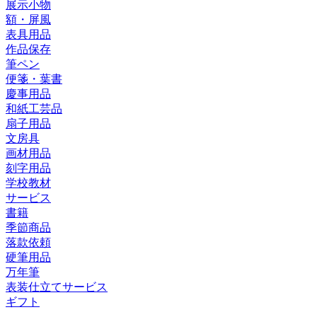
展示小物
額・屏風
表具用品
作品保存
筆ペン
便箋・葉書
慶事用品
和紙工芸品
扇子用品
文房具
画材用品
刻字用品
学校教材
サービス
書籍
季節商品
落款依頼
硬筆用品
万年筆
表装仕立てサービス
ギフト