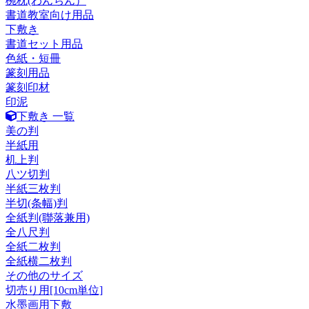
椀枕(わんちん）
書道教室向け用品
下敷き
書道セット用品
色紙・短冊
篆刻用品
篆刻印材
印泥
下敷き 一覧
美の判
半紙用
机上判
八ツ切判
半紙三枚判
半切(条幅)判
全紙判(聯落兼用)
全八尺判
全紙二枚判
全紙横二枚判
その他のサイズ
切売り用[10cm単位]
水墨画用下敷