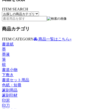
ITEM SEARCH
商品カテゴリ
ITEM CATEGORY
商品一覧はこちら»
書道紙
墨
墨液
筆
硯
書道小物
下敷き
書道セット用品
色紙・短冊
篆刻用品
篆刻印材
印泥
印刀