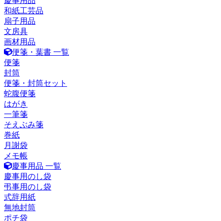
慶事用品
和紙工芸品
扇子用品
文房具
画材用品
便箋・葉書 一覧
便箋
封筒
便箋・封筒セット
蛇腹便箋
はがき
一筆箋
そえぶみ箋
巻紙
月謝袋
メモ帳
慶事用品 一覧
慶事用のし袋
弔事用のし袋
式辞用紙
無地封筒
ポチ袋