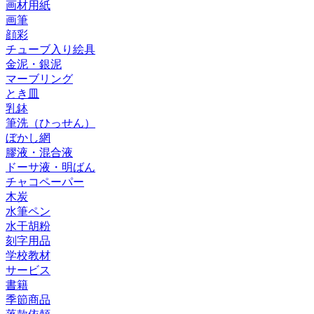
画材用紙
画筆
顔彩
チューブ入り絵具
金泥・銀泥
マーブリング
とき皿
乳鉢
筆洗（ひっせん）
ぼかし網
膠液・混合液
ドーサ液・明ばん
チャコペーパー
木炭
水筆ペン
水干胡粉
刻字用品
学校教材
サービス
書籍
季節商品