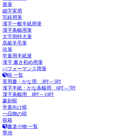
唐筆
細字実用
写経用筆
漢字一般半紙用筆
漢字条幅用筆
大字用特大筆
高級羊毛筆
珍筆
学童用半紙筆
漢字 書き初め用筆
パフォーマンス用筆
硯 一覧
実用書・かな用 3吋～5吋
漢字半紙・かな条幅用 6吋～7吋
漢字条幅用 8吋～10吋
篆刻硯
学童向け硯
一品物の硯
硯箱
書道小物 一覧
墨池