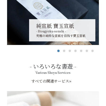
純宣紙 寶玉宣紙
- Hougyoku-senshi -
究極の純粋な宣紙を目指す寶玉宣紙
いろいろな書遊
Various Shoyu Services
すべての関連サービス»