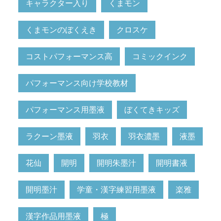
キャラクター入り
くまモン
くまモンのぼくえき
クロスケ
コストパフォーマンス高
コミックインク
パフォーマンス向け学校教材
パフォーマンス用墨液
ぼくてきキッズ
ラクーン墨液
羽衣
羽衣濃墨
液墨
花仙
開明
開明朱墨汁
開明書液
開明墨汁
学童・漢字練習用墨液
楽雅
漢字作品用墨液
極