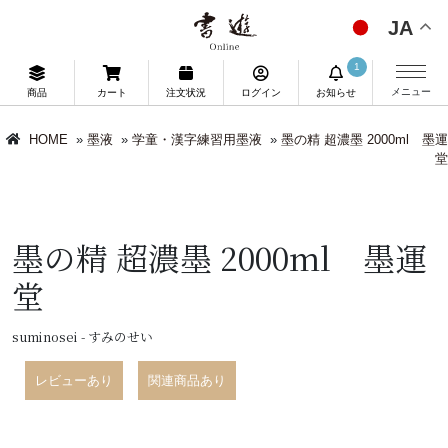
JA
1
メニュー
商品
カート
注文状況
ログイン
お知らせ
HOME
»
墨液
»
学童・漢字練習用墨液
»
墨の精 超濃墨 2000ml 墨運
堂
墨の精 超濃墨 2000ml 墨運
堂
suminosei - すみのせい
レビューあり
関連商品あり