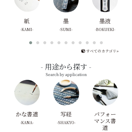
紙
墨
墨液
KAMI
SUMI
BOKUEKI
すべてのカテゴリ»
用途から探す
Search by application
かな書道
写経
パフォー
マンス書
KANA
SHAKYO
道