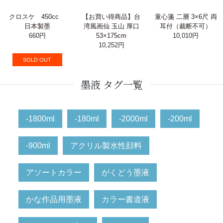
クロスケ 450cc
【お買い得商品】台
童心箋 二層 3×6尺 両
日本製墨
湾風画仙 玉山 厚口
耳付（裁断不可）
660円
53×175cm
10,010円
10,252円
SOLD OUT
墨液 タグ一覧
-1800ml
-180ml
-2000ml
-200ml
-900ml
アクリル製水性顔料
アソートカラー
がくどう墨液
かな作品用墨液
カラー書道液