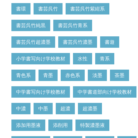
書環
書芸呉竹
書芸呉竹紫紺系
書芸呉竹純黒
書芸呉竹青系
書芸呉竹超濃墨
書芸呉竹濃墨
書遊
小学書写向け学校教材
水性
青系
青色系
青墨
赤色系
淡墨
茶墨
中学書写向け学校教材
中学書道部向け学校教材
中濃
中墨
超濃
超濃墨
添加用墨液
添削用
特製濃墨液