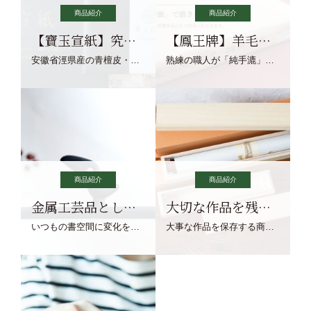
商品紹介
商品紹介
【寶玉宣紙】究極の純粋な宣紙を目指す寶玉宣紙
【鳳王牌】羊毛筆×濃墨での揮毫に最適な宣紙系画仙紙
安徽省涇県産の青檀皮・砂田稲藁・清らかな渓流水、熟練手漉き職人の卓越した手漉技術による最高級の純宣紙です。
熟練の職人が「純手漉」で漉きあげる書画紙。宣紙を好まれるお客様向けの棉料単宣に漉きあげました。
商品紹介
商品紹介
金属工芸品としての文鎮
大切な作品を残す作品保存商品
いつもの書空間に変化を与えてくれる、見ているだけで愉しくなる金属工芸品の文鎮をご紹介します。
大事な作品を保存する商品を取りまとめてご紹介ます。