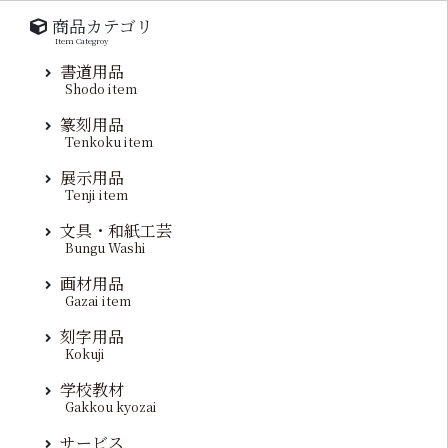
商品カテゴリ
Item Categroy
書道用品
Shodo item
篆刻用品
Tenkoku item
展示用品
Tenji item
文具・和紙工芸
Bungu Washi
画材用品
Gazai item
刻字用品
Kokuji
学校教材
Gakkou kyozai
サービス