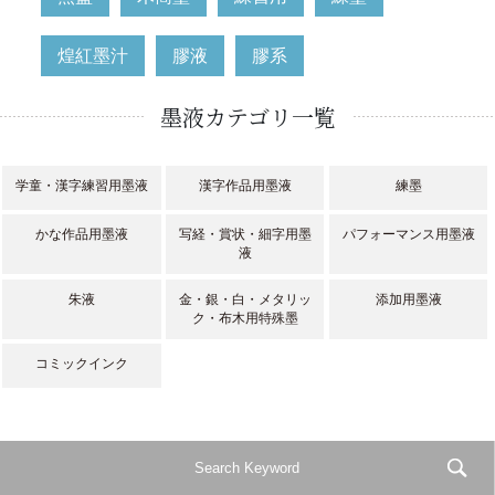
煌紅墨汁
膠液
膠系
墨液カテゴリ一覧
学童・漢字練習用墨液
漢字作品用墨液
練墨
かな作品用墨液
写経・賞状・細字用墨
パフォーマンス用墨液
液
朱液
金・銀・白・メタリッ
添加用墨液
ク・布木用特殊墨
コミックインク