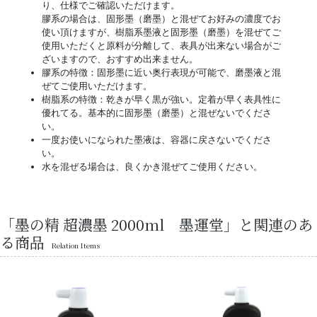
り、仕様でご確認いただけます。
膠系の場合は、固形墨（磨墨）と混ぜてお好みの濃度でお
使い頂けますが、樹脂系墨液と固形墨（磨墨）を混ぜてご
使用いただくと原料が分離して、表具が出来ない場合がご
ざいますので、おすすめ出来ません。
膠系の特徴：固形墨に近い奥行表現が可能で、磨墨液と混
ぜてご使用いただけます。
樹脂系の特徴：乾きが早く黒が強い。定着が早く表具性に
優れてる。基本的に固形墨（磨墨）と混ぜないでくださ
い。
一度お使いになられた墨液は、容器に戻さないでくださ
い。
水を混ぜる場合は、良くかき混ぜてご使用ください。
「墨の精 超濃墨 2000ml 墨運堂」と関連のあ
る商品
Relation Items