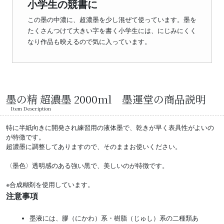
小学生の競書に
この墨の中濃に、超濃墨を少し混ぜて使っています。墨を
たくさんつけて大きい字を書く小学生には、にじみにくく
なり作品も映えるので気に入っています。
墨の精 超濃墨 2000ml 墨運堂の商品説明
Item Description
特に半紙向きに開発され練習用の液体墨で、乾きが早く表具性がよいの
が特徴です。
超濃墨に調整してありますので、そのままお使いください。
〈墨色〉透明感のある強い黒で、美しいのが特徴です。
※合成糊剤を使用しています。
注意事項
墨液には、膠（にかわ）系・樹脂（じゅし）系の二種類あ