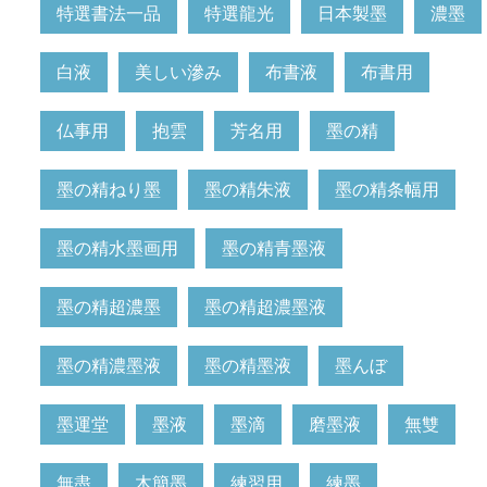
特選書法一品
特選龍光
日本製墨
濃墨
白液
美しい滲み
布書液
布書用
仏事用
抱雲
芳名用
墨の精
墨の精ねり墨
墨の精朱液
墨の精条幅用
墨の精水墨画用
墨の精青墨液
墨の精超濃墨
墨の精超濃墨液
墨の精濃墨液
墨の精墨液
墨んぼ
墨運堂
墨液
墨滴
磨墨液
無雙
無盡
木簡墨
練習用
練墨