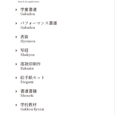
Search by application
学童書道
Gakudou
パフォーマンス書道
Gakudou
表装
Hyousou
写経
Shakyou
落款印制作
Rakanin
絵手紙セット
Etegami
書道書籍
Shoseki
学校教材
Gakkou Kyozai