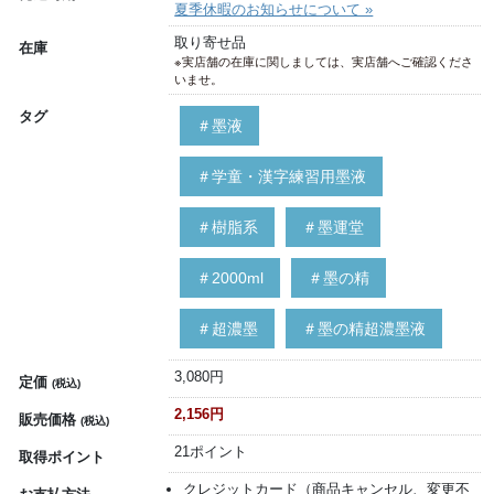
夏季休暇のお知らせについて »
取り寄せ品
在庫
※実店舗の在庫に関しましては、実店舗へご確認くださ
いませ。
タグ
＃墨液
＃学童・漢字練習用墨液
＃樹脂系
＃墨運堂
＃2000ml
＃墨の精
＃超濃墨
＃墨の精超濃墨液
3,080円
定価
(税込)
2,156円
販売価格
(税込)
21ポイント
取得ポイント
クレジットカード（商品キャンセル、変更不