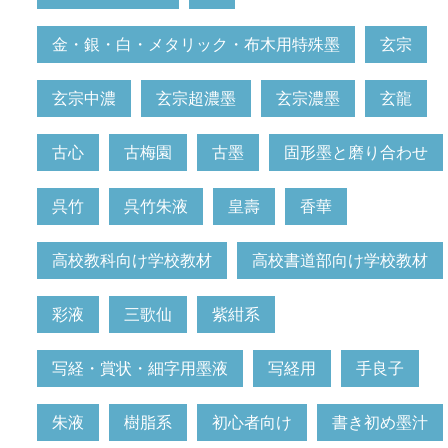
金・銀・白・メタリック・布木用特殊墨
玄宗
玄宗中濃
玄宗超濃墨
玄宗濃墨
玄龍
古心
古梅園
古墨
固形墨と磨り合わせ
呉竹
呉竹朱液
皇壽
香華
高校教科向け学校教材
高校書道部向け学校教材
彩液
三歌仙
紫紺系
写経・賞状・細字用墨液
写経用
手良子
朱液
樹脂系
初心者向け
書き初め墨汁