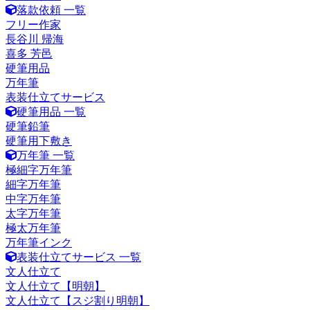
落款依頼 一覧
フリー作家
長谷川 帰海
喜多 芳邑
硬筆用品
万年筆
表装仕立てサービス
硬筆用品 一覧
硬筆鉛筆
硬筆用下敷き
万年筆 一覧
極細字万年筆
細字万年筆
中字万年筆
太字万年筆
極太万年筆
万年筆インク
表装仕立てサービス 一覧
文人仕立て
文人仕立て【明朝】
文人仕立て【スジ割り明朝】