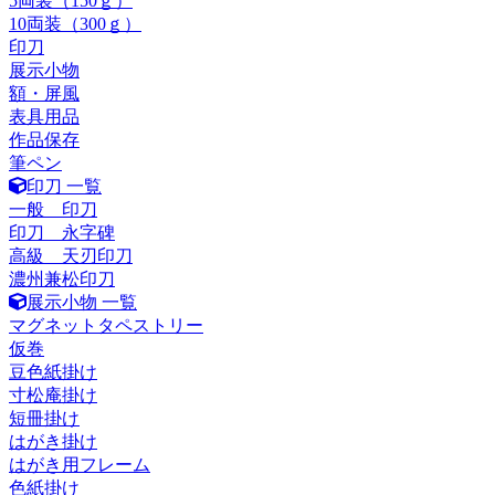
5両装（150ｇ）
10両装（300ｇ）
印刀
展示小物
額・屏風
表具用品
作品保存
筆ペン
印刀 一覧
一般 印刀
印刀 永字碑
高級 天刃印刀
濃州兼松印刀
展示小物 一覧
マグネットタペストリー
仮巻
豆色紙掛け
寸松庵掛け
短冊掛け
はがき掛け
はがき用フレーム
色紙掛け