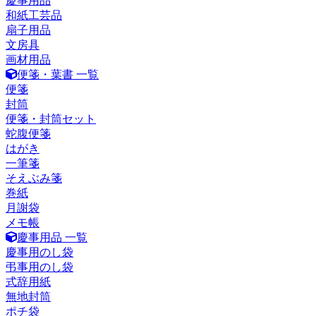
慶事用品
和紙工芸品
扇子用品
文房具
画材用品
便箋・葉書 一覧
便箋
封筒
便箋・封筒セット
蛇腹便箋
はがき
一筆箋
そえぶみ箋
巻紙
月謝袋
メモ帳
慶事用品 一覧
慶事用のし袋
弔事用のし袋
式辞用紙
無地封筒
ポチ袋