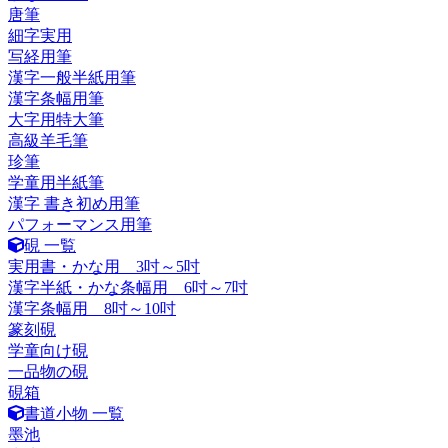
唐筆
細字実用
写経用筆
漢字一般半紙用筆
漢字条幅用筆
大字用特大筆
高級羊毛筆
珍筆
学童用半紙筆
漢字 書き初め用筆
パフォーマンス用筆
硯 一覧
実用書・かな用 3吋～5吋
漢字半紙・かな条幅用 6吋～7吋
漢字条幅用 8吋～10吋
篆刻硯
学童向け硯
一品物の硯
硯箱
書道小物 一覧
墨池