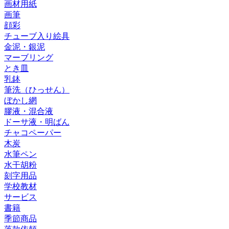
画材用紙
画筆
顔彩
チューブ入り絵具
金泥・銀泥
マーブリング
とき皿
乳鉢
筆洗（ひっせん）
ぼかし網
膠液・混合液
ドーサ液・明ばん
チャコペーパー
木炭
水筆ペン
水干胡粉
刻字用品
学校教材
サービス
書籍
季節商品