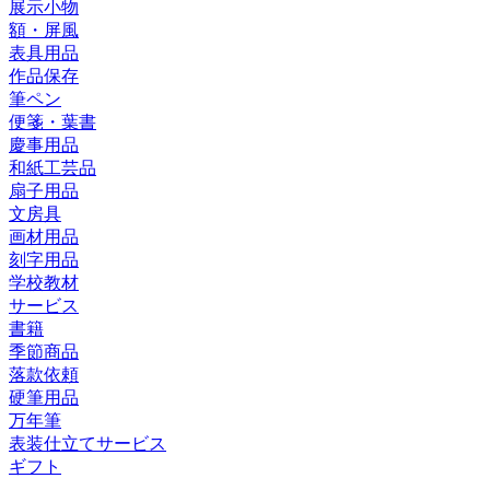
展示小物
額・屏風
表具用品
作品保存
筆ペン
便箋・葉書
慶事用品
和紙工芸品
扇子用品
文房具
画材用品
刻字用品
学校教材
サービス
書籍
季節商品
落款依頼
硬筆用品
万年筆
表装仕立てサービス
ギフト