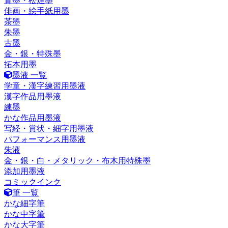
青墨・松煙墨
俳画・絵手紙用墨
茶墨
朱墨
古墨
金・銀・特殊墨
拓本用墨
墨液 一覧
学童・漢字練習用墨液
漢字作品用墨液
練墨
かな作品用墨液
写経・賞状・細字用墨液
パフォーマンス用墨液
朱液
金・銀・白・メタリック・布木用特殊墨
添加用墨液
コミックインク
筆 一覧
かな細字筆
かな中字筆
かな大字筆