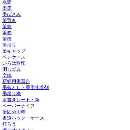
水滴
墨床
墨ばさみ
筆置き
筆筒
筆巻
筆櫛
筆吊り
筆キャップ
ペンケース
いろは歌印
消しゴム
文鎮
写経用書写台
墨落とし・墨用接着剤
墨磨り機
水書きシート・筆
ペーパーナイフ
筆固め用糊
書道バック・ケース
灯ろう