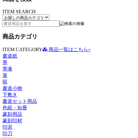
ITEM SEARCH
商品カテゴリ
ITEM CATEGORY
商品一覧はこちら»
書道紙
墨
墨液
筆
硯
書道小物
下敷き
書道セット用品
色紙・短冊
篆刻用品
篆刻印材
印泥
印刀