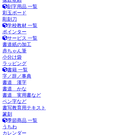
落款依頼
刻字用品 一覧
彩玉ボード
彫刻刀
学校教材 一覧
ポインター
サービス 一覧
書道紙の加工
赤ちゃん筆
小分け袋
ラッピング
書籍 一覧
字／辞／事典
書道 漢字
書道 かな
書道 実用書など
ペン字など
書写教育用テキスト
篆刻
季節商品 一覧
うちわ
カレンダー