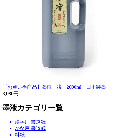
【お買い得商品】墨液 凜 2000ml 日本製墨
3,080円
墨液カテゴリ一覧
漢字用 書道紙
かな用 書道紙
料紙