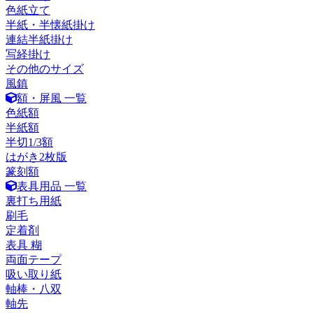
色紙立て
半紙・半懐紙掛け
連結半紙掛け
写経掛け
その他のサイズ
風鎮
額・屏風 一覧
色紙額
半紙額
半切1/3額
はがき2枚版
篆刻額
表具用品 一覧
裏打ち用紙
刷毛
定着剤
表具 糊
両面テープ
吸い取り紙
軸棒・八双
軸先