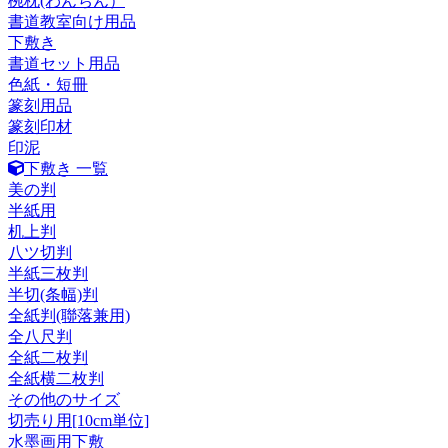
椀枕(わんちん）
書道教室向け用品
下敷き
書道セット用品
色紙・短冊
篆刻用品
篆刻印材
印泥
下敷き 一覧
美の判
半紙用
机上判
八ツ切判
半紙三枚判
半切(条幅)判
全紙判(聯落兼用)
全八尺判
全紙二枚判
全紙横二枚判
その他のサイズ
切売り用[10cm単位]
水墨画用下敷