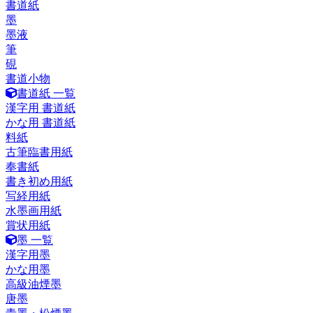
書道紙
墨
墨液
筆
硯
書道小物
書道紙 一覧
漢字用 書道紙
かな用 書道紙
料紙
古筆臨書用紙
奉書紙
書き初め用紙
写経用紙
水墨画用紙
賞状用紙
墨 一覧
漢字用墨
かな用墨
高級油煙墨
唐墨