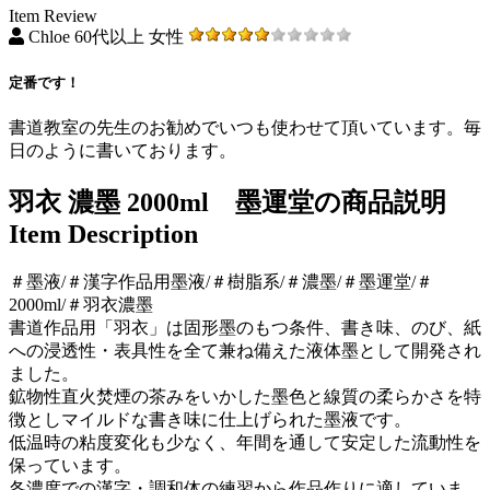
Item Review
Chloe 60代以上 女性
定番です！
書道教室の先生のお勧めでいつも使わせて頂いています。毎
日のように書いております。
羽衣 濃墨 2000ml 墨運堂の商品説明
Item Description
＃墨液/＃漢字作品用墨液/＃樹脂系/＃濃墨/＃墨運堂/＃
2000ml/＃羽衣濃墨
書道作品用「羽衣」は固形墨のもつ条件、書き味、のび、紙
への浸透性・表具性を全て兼ね備えた液体墨として開発され
ました。
鉱物性直火焚煙の茶みをいかした墨色と線質の柔らかさを特
徴としマイルドな書き味に仕上げられた墨液です。
低温時の粘度変化も少なく、年間を通して安定した流動性を
保っています。
各濃度での漢字・調和体の練習から作品作りに適していま