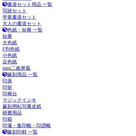
書道セット用品 一覧
写経セット
学童書道セット
大人の書道セット
色紙・短冊 一覧
短冊
大色紙
F判色紙
小色紙
豆色紙
mini二曲屏風
篆刻用品 一覧
印床
印矩
印褥台
マジックインキ
篆刻用転写雁皮紙
研磨用品
印箱
印箋・集印帳・印譜帳
篆刻印材 一覧