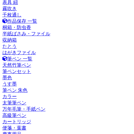
表具 紐
霧吹き
千枚通し
作品保存 一覧
桐箱・防虫香
半紙ばさみ・ファイル
収納箱
たとう
はがきファイル
筆ペン 一覧
天然竹筆ペン
筆ペンセット
墨色
うす墨
筆ペン 朱色
カラー
太筆筆ペン
万年毛筆・手紙ペン
高級筆ペン
カートリッジ
便箋・葉書