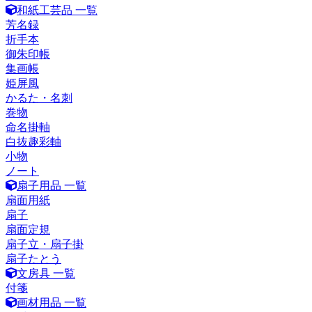
和紙工芸品 一覧
芳名録
折手本
御朱印帳
集画帳
姫屏風
かるた・名刺
巻物
命名掛軸
白抜趣彩軸
小物
ノート
扇子用品 一覧
扇面用紙
扇子
扇面定規
扇子立・扇子掛
扇子たとう
文房具 一覧
付箋
画材用品 一覧