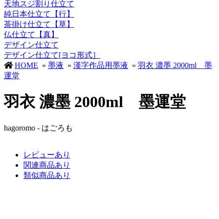
天地スジ割り仕立て
純日本仕立て【行】
茶掛け仕立て【草】
仏仕立て【真】
デザイン仕立て
デザイン仕立て[ヨコ形式］
HOME
»
墨液
»
漢字作品用墨液
»
羽衣 濃墨 2000ml 墨
運堂
羽衣 濃墨 2000ml 墨運堂
hagoromo - はごろも
レビューあり
関連商品あり
類似商品あり