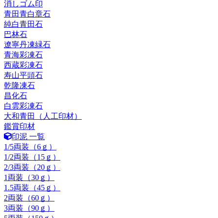
消しゴム印
青田青白章石
純白青田石
巴林石
遼寧丹凍緑石
青海彩凍石
西蔵彩凍石
寿山平頭石
乾隆凍石
昌化石
白雲彩凍石
大和青田（人工印材）
鑑賞印材
印泥 一覧
1/5両装（6ｇ）
1/2両装（15ｇ）
2/3両装（20ｇ）
1両装（30ｇ）
1.5両装（45ｇ）
2両装（60ｇ）
3両装（90ｇ）