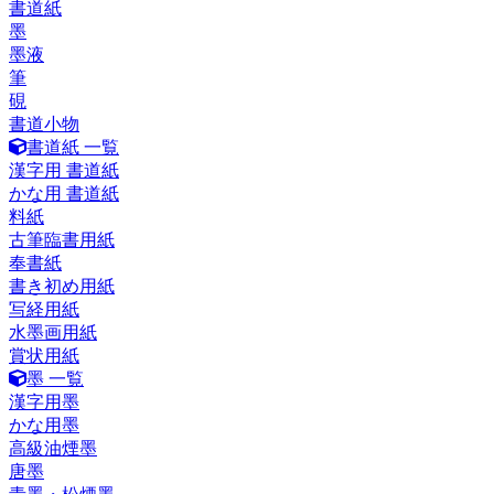
書道紙
墨
墨液
筆
硯
書道小物
書道紙 一覧
漢字用 書道紙
かな用 書道紙
料紙
古筆臨書用紙
奉書紙
書き初め用紙
写経用紙
水墨画用紙
賞状用紙
墨 一覧
漢字用墨
かな用墨
高級油煙墨
唐墨