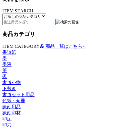
ITEM SEARCH
商品カテゴリ
ITEM CATEGORY
商品一覧はこちら»
書道紙
墨
墨液
筆
硯
書道小物
下敷き
書道セット用品
色紙・短冊
篆刻用品
篆刻印材
印泥
印刀