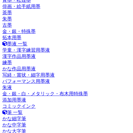
青墨・松煙墨
俳画・絵手紙用墨
茶墨
朱墨
古墨
金・銀・特殊墨
拓本用墨
墨液 一覧
学童・漢字練習用墨液
漢字作品用墨液
練墨
かな作品用墨液
写経・賞状・細字用墨液
パフォーマンス用墨液
朱液
金・銀・白・メタリック・布木用特殊墨
添加用墨液
コミックインク
筆 一覧
かな細字筆
かな中字筆
かな大字筆