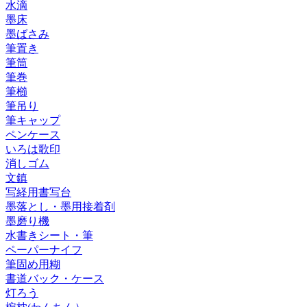
水滴
墨床
墨ばさみ
筆置き
筆筒
筆巻
筆櫛
筆吊り
筆キャップ
ペンケース
いろは歌印
消しゴム
文鎮
写経用書写台
墨落とし・墨用接着剤
墨磨り機
水書きシート・筆
ペーパーナイフ
筆固め用糊
書道バック・ケース
灯ろう