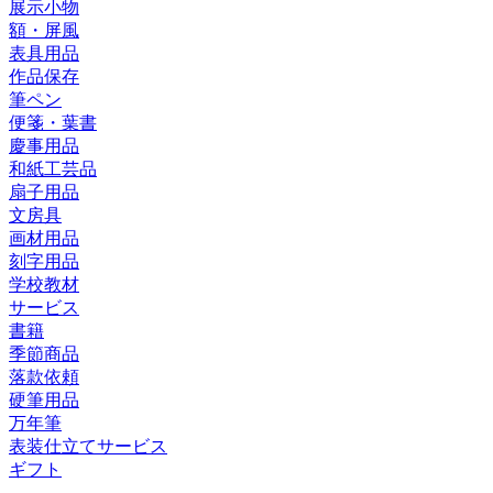
展示小物
額・屏風
表具用品
作品保存
筆ペン
便箋・葉書
慶事用品
和紙工芸品
扇子用品
文房具
画材用品
刻字用品
学校教材
サービス
書籍
季節商品
落款依頼
硬筆用品
万年筆
表装仕立てサービス
ギフト