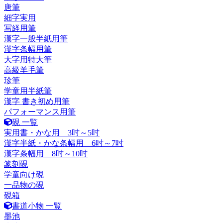
唐筆
細字実用
写経用筆
漢字一般半紙用筆
漢字条幅用筆
大字用特大筆
高級羊毛筆
珍筆
学童用半紙筆
漢字 書き初め用筆
パフォーマンス用筆
硯 一覧
実用書・かな用 3吋～5吋
漢字半紙・かな条幅用 6吋～7吋
漢字条幅用 8吋～10吋
篆刻硯
学童向け硯
一品物の硯
硯箱
書道小物 一覧
墨池