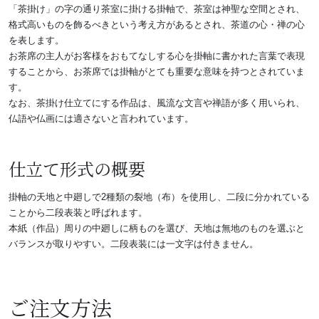
「茶掛け」の字の通り茶室に掛ける掛軸で、茶室は神聖な空間とされ、
格式高いものを飾るべきという考え方があるとされ、茶道の心・禅の心
を表します。
お茶席の主人がお客様をおもてなしする心を掛軸に書かれた言葉で表現
することから、お茶席では掛軸がとても重要な意味を持つとされていま
す。
なお、茶掛け仕立てにする作品は、風流な文言や禅語が多く用いられ、
仏語や仏画には適さないと言われています。
仕立て形式の概要
掛軸の天地と中廻しで2種類の裂地（布）を使用し、二段に分かれている
ことから二段表装と呼ばれます。
本紙（作品）周りの中廻しに柄ものを選び、天地は無地のものを選ぶと
バランスが取りやすい。二段表装には一文字は付きません。
ご注文方法