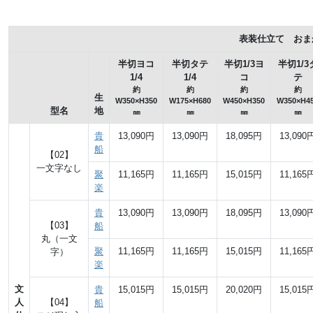
表装仕立て おま
半切ヨコ
半切タテ
半切1/3ヨ
半切1/3
1/4
1/4
コ
テ
約
約
約
約
生
W350×H350
W175×H680
W450×H350
W350×H4
型名
地
㎜
㎜
㎜
㎜
貴
13,090円
13,090円
18,095円
13,090
船
【02】
一文字なし
聚
11,165円
11,165円
15,015円
11,165
楽
貴
13,090円
13,090円
18,095円
13,090
【03】
船
丸（一文
聚
11,165円
11,165円
15,015円
11,165
字）
楽
文
貴
15,015円
15,015円
20,020円
15,015
人
【04】
船