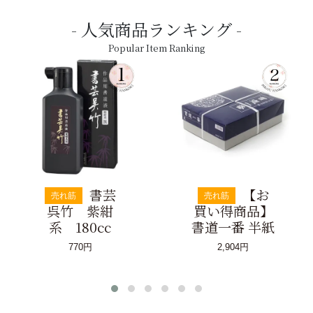
人気商品ランキング
Popular Item Ranking
書芸
【お
売れ筋
売れ筋
呉竹 紫紺
買い得商品】
系 180cc
書道一番 半紙
770円
2,904円