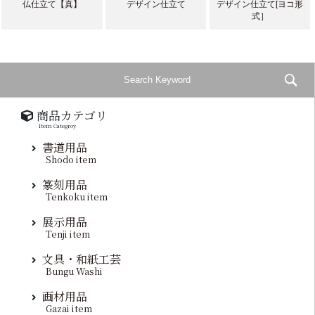
仏仕立て【真】
デザイン仕立て
デザイン仕立て[ヨコ形
式］
商品カテゴリ
Item Categroy
書道用品
Shodo item
篆刻用品
Tenkoku item
展示用品
Tenji item
文具・和紙工芸
Bungu Washi
画材用品
Gazai item