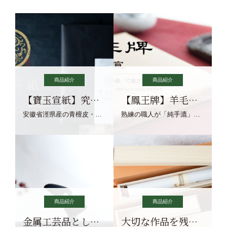
商品紹介
商品紹介
【寶玉宣紙】究極の純粋な宣紙を目指す寶玉宣紙
【鳳王牌】羊毛筆×濃墨での揮毫に最適な宣紙系画仙紙
安徽省涇県産の青檀皮・砂田稲藁・清らかな渓流水、熟練手漉き職人の卓越した手漉技術による最高級の純宣紙です。
熟練の職人が「純手漉」で漉きあげる書画紙。宣紙を好まれるお客様向けの棉料単宣に漉きあげました。
商品紹介
商品紹介
金属工芸品としての文鎮
大切な作品を残す作品保存商品