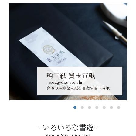
純宣紙 寶玉宣紙
- Hougyoku-senshi -
究極の純粋な宣紙を目指す寶玉宣紙
いろいろな書遊
Various Shoyu Services