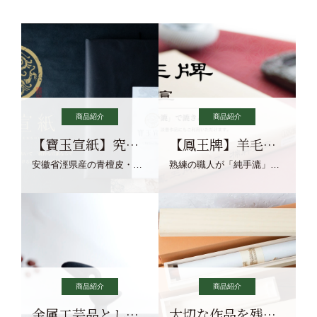
商品紹介
商品紹介
【寶玉宣紙】究極の純粋な宣紙を目指す寶玉宣紙
【鳳王牌】羊毛筆×濃墨での揮毫に最適な宣紙系画仙紙
安徽省涇県産の青檀皮・砂田稲藁・清らかな渓流水、熟練手漉き職人の卓越した手漉技術による最高級の純宣紙です。
熟練の職人が「純手漉」で漉きあげる書画紙。宣紙を好まれるお客様向けの棉料単宣に漉きあげました。
商品紹介
商品紹介
金属工芸品としての文鎮
大切な作品を残す作品保存商品