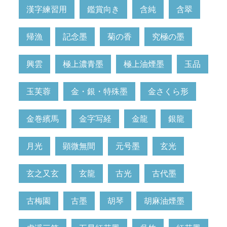
漢字練習用
鑑賞向き
含純
含翠
帰漁
記念墨
菊の香
究極の墨
興雲
極上濃青墨
極上油煙墨
玉品
玉芙蓉
金・銀・特殊墨
金さくら形
金巻繽馬
金字写経
金龍
銀龍
月光
顕微無間
元号墨
玄光
玄之又玄
玄龍
古光
古代墨
古梅園
古墨
胡琴
胡麻油煙墨