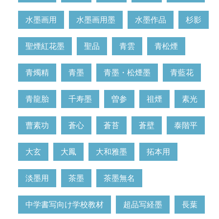
水墨画用
水墨画用墨
水墨作品
杉影
聖煙紅花墨
聖品
青雲
青松煙
青燭精
青墨
青墨・松煙墨
青藍花
青龍胎
千寿墨
曽参
祖煙
素光
曹素功
蒼心
蒼苔
蒼壁
泰階平
大玄
大鳳
大和雅墨
拓本用
淡墨用
茶墨
茶墨無名
中学書写向け学校教材
超品写経墨
長葉