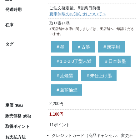
ご注文確定後、8営業日前後
発送時期
夏季休暇のお知らせについて »
取り寄せ品
在庫
※実店舗の在庫に関しましては、実店舗へご確認くださ
いませ。
タグ
＃墨
＃古墨
＃漢字用
＃1.0-2.0丁型未満
＃日本製墨
＃油煙墨
＃未仕上げ墨
＃蘆頂油煙
2,200円
定価
(税込)
1,100円
販売価格
(税込)
11ポイント
取得ポイント
クレジットカード（商品キャンセル、変更不
お支払方法