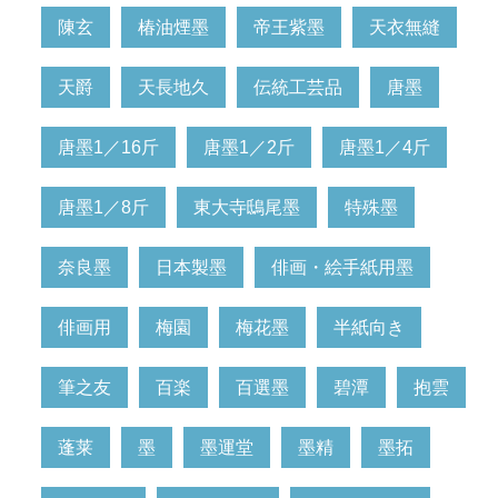
陳玄
椿油煙墨
帝王紫墨
天衣無縫
天爵
天長地久
伝統工芸品
唐墨
唐墨1／16斤
唐墨1／2斤
唐墨1／4斤
唐墨1／8斤
東大寺鴟尾墨
特殊墨
奈良墨
日本製墨
俳画・絵手紙用墨
俳画用
梅園
梅花墨
半紙向き
筆之友
百楽
百選墨
碧潭
抱雲
蓬莱
墨
墨運堂
墨精
墨拓