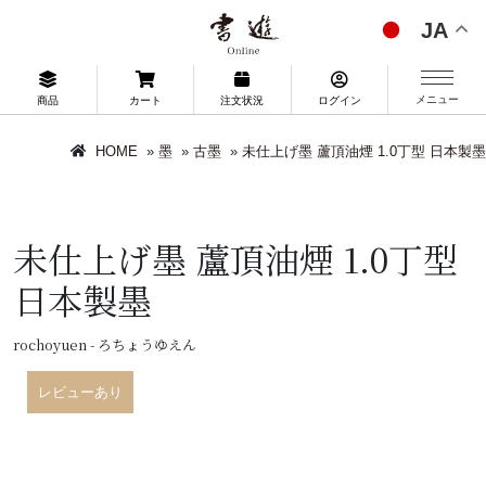
JA
メニュー
商品
カート
注文状況
ログイン
HOME
»
墨
»
古墨
»
未仕上げ墨 蘆頂油煙 1.0丁型 日本製墨
未仕上げ墨 蘆頂油煙 1.0丁型
日本製墨
rochoyuen - ろちょうゆえん
レビューあり