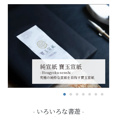
純宣紙 寶玉宣紙
- Hougyoku-senshi -
究極の純粋な宣紙を目指す寶玉宣紙
いろいろな書遊