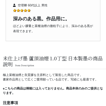
空理卿 60代以上 男性
深みのある黒。作品用に。
ほどよい膠量と菜種油煙の微粒子により、深みのある黒が
表現できます。
未仕上げ墨 蘆頂油煙 1.0丁型 日本製墨の商品
説明
Item Description
極上菜種油煙と良質膠を主原料として製造した商品です。
書家作品用として広くご愛用願っている品です。写経にも最適です。
※こちらの商品は桐箱には入っておりません。商品本体のみのご提供とな
ります。
注意事項