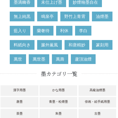
墨滴幽香
未仕上げ墨
妙煙翰墨自在
無上純黒
鳴泉亭
野竹上青霄
油煙墨
藍入り
蘭奢待
利休
李白
料紙向き
簾外薫風
和唐精妙
篆刻用
萬世
萬世墨
萬壽
蘆頂油煙
墨カテゴリ一覧
漢字用墨
かな用墨
高級油煙墨
唐墨
青墨・松煙墨
俳画・絵手紙用墨
茶墨
朱墨
古墨