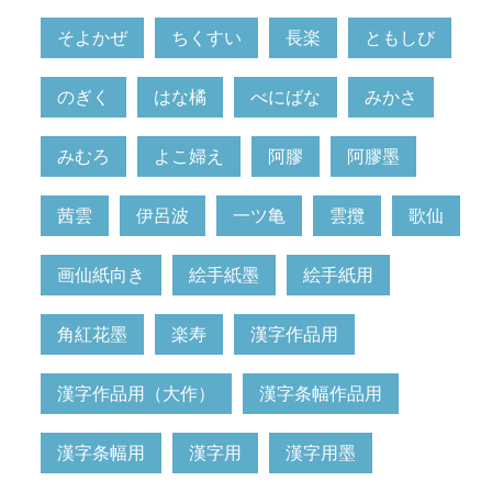
そよかぜ
ちくすい
長楽
ともしび
のぎく
はな橘
べにばな
みかさ
みむろ
よこ婦え
阿膠
阿膠墨
茜雲
伊呂波
一ツ亀
雲攬
歌仙
画仙紙向き
絵手紙墨
絵手紙用
角紅花墨
楽寿
漢字作品用
漢字作品用（大作）
漢字条幅作品用
漢字条幅用
漢字用
漢字用墨