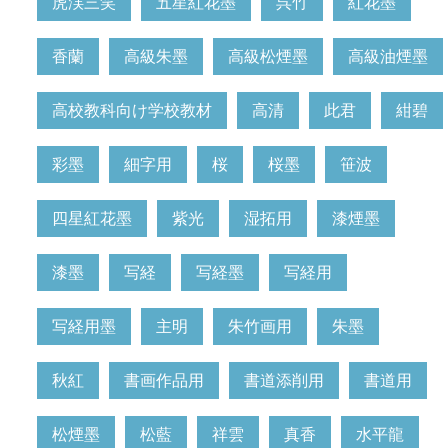
虎渓三笑
五星紅花墨
呉竹
紅花墨
香蘭
高級朱墨
高級松煙墨
高級油煙墨
高校教科向け学校教材
高清
此君
紺碧
彩墨
細字用
桜
桜墨
笹波
四星紅花墨
紫光
湿拓用
漆煙墨
漆墨
写経
写経墨
写経用
写経用墨
主明
朱竹画用
朱墨
秋紅
書画作品用
書道添削用
書道用
松煙墨
松藍
祥雲
真香
水平龍