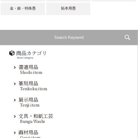
金・銀・特殊墨
拓本用墨
商品カテゴリ
Item Categroy
書道用品
Shodo item
篆刻用品
Tenkoku item
展示用品
Tenji item
文具・和紙工芸
Bungu Washi
画材用品
Gazai item