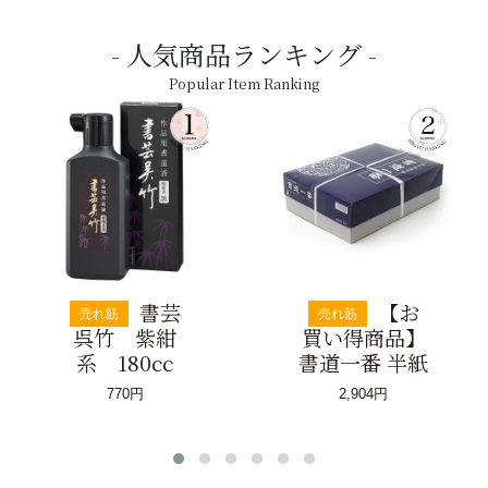
人気商品ランキング
Popular Item Ranking
書芸
【お
売れ筋
売れ筋
呉竹 紫紺
買い得商品】
系 180cc
書道一番 半紙
770円
2,904円