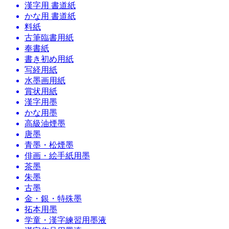
漢字用 書道紙
かな用 書道紙
料紙
古筆臨書用紙
奉書紙
書き初め用紙
写経用紙
水墨画用紙
賞状用紙
漢字用墨
かな用墨
高級油煙墨
唐墨
青墨・松煙墨
俳画・絵手紙用墨
茶墨
朱墨
古墨
金・銀・特殊墨
拓本用墨
学童・漢字練習用墨液