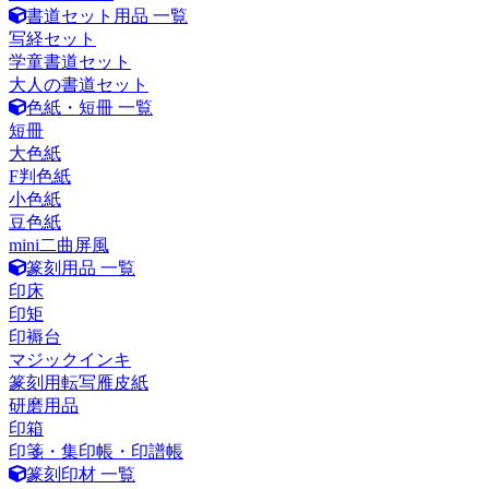
書道セット用品 一覧
写経セット
学童書道セット
大人の書道セット
色紙・短冊 一覧
短冊
大色紙
F判色紙
小色紙
豆色紙
mini二曲屏風
篆刻用品 一覧
印床
印矩
印褥台
マジックインキ
篆刻用転写雁皮紙
研磨用品
印箱
印箋・集印帳・印譜帳
篆刻印材 一覧