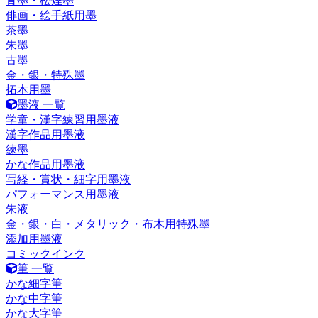
青墨・松煙墨
俳画・絵手紙用墨
茶墨
朱墨
古墨
金・銀・特殊墨
拓本用墨
墨液 一覧
学童・漢字練習用墨液
漢字作品用墨液
練墨
かな作品用墨液
写経・賞状・細字用墨液
パフォーマンス用墨液
朱液
金・銀・白・メタリック・布木用特殊墨
添加用墨液
コミックインク
筆 一覧
かな細字筆
かな中字筆
かな大字筆