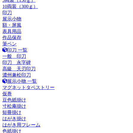
5両装（150ｇ）
10両装（300ｇ）
印刀
展示小物
額・屏風
表具用品
作品保存
筆ペン
印刀 一覧
一般 印刀
印刀 永字碑
高級 天刃印刀
濃州兼松印刀
展示小物 一覧
マグネットタペストリー
仮巻
豆色紙掛け
寸松庵掛け
短冊掛け
はがき掛け
はがき用フレーム
色紙掛け