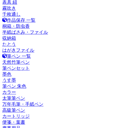
表具 紐
霧吹き
千枚通し
作品保存 一覧
桐箱・防虫香
半紙ばさみ・ファイル
収納箱
たとう
はがきファイル
筆ペン 一覧
天然竹筆ペン
筆ペンセット
墨色
うす墨
筆ペン 朱色
カラー
太筆筆ペン
万年毛筆・手紙ペン
高級筆ペン
カートリッジ
便箋・葉書