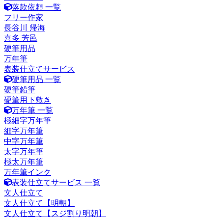
落款依頼 一覧
フリー作家
長谷川 帰海
喜多 芳邑
硬筆用品
万年筆
表装仕立てサービス
硬筆用品 一覧
硬筆鉛筆
硬筆用下敷き
万年筆 一覧
極細字万年筆
細字万年筆
中字万年筆
太字万年筆
極太万年筆
万年筆インク
表装仕立てサービス 一覧
文人仕立て
文人仕立て【明朝】
文人仕立て【スジ割り明朝】