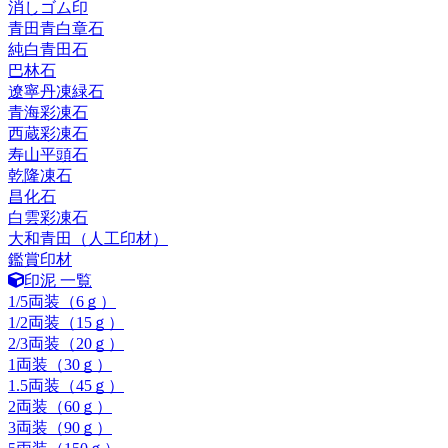
消しゴム印
青田青白章石
純白青田石
巴林石
遼寧丹凍緑石
青海彩凍石
西蔵彩凍石
寿山平頭石
乾隆凍石
昌化石
白雲彩凍石
大和青田（人工印材）
鑑賞印材
印泥 一覧
1/5両装（6ｇ）
1/2両装（15ｇ）
2/3両装（20ｇ）
1両装（30ｇ）
1.5両装（45ｇ）
2両装（60ｇ）
3両装（90ｇ）