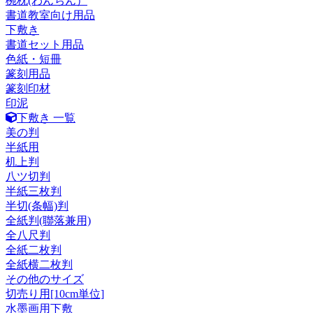
椀枕(わんちん）
書道教室向け用品
下敷き
書道セット用品
色紙・短冊
篆刻用品
篆刻印材
印泥
下敷き 一覧
美の判
半紙用
机上判
八ツ切判
半紙三枚判
半切(条幅)判
全紙判(聯落兼用)
全八尺判
全紙二枚判
全紙横二枚判
その他のサイズ
切売り用[10cm単位]
水墨画用下敷