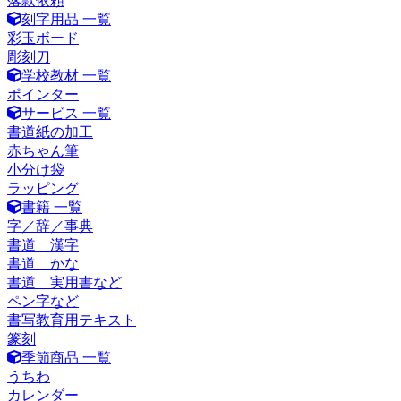
落款依頼
刻字用品 一覧
彩玉ボード
彫刻刀
学校教材 一覧
ポインター
サービス 一覧
書道紙の加工
赤ちゃん筆
小分け袋
ラッピング
書籍 一覧
字／辞／事典
書道 漢字
書道 かな
書道 実用書など
ペン字など
書写教育用テキスト
篆刻
季節商品 一覧
うちわ
カレンダー