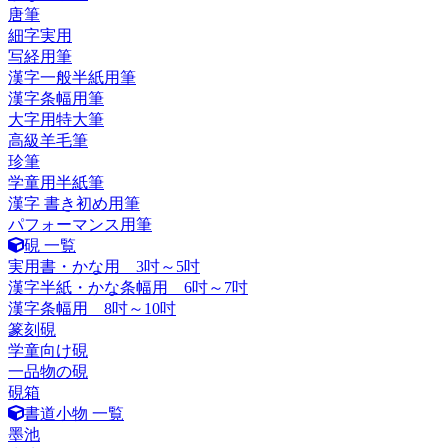
唐筆
細字実用
写経用筆
漢字一般半紙用筆
漢字条幅用筆
大字用特大筆
高級羊毛筆
珍筆
学童用半紙筆
漢字 書き初め用筆
パフォーマンス用筆
硯 一覧
実用書・かな用 3吋～5吋
漢字半紙・かな条幅用 6吋～7吋
漢字条幅用 8吋～10吋
篆刻硯
学童向け硯
一品物の硯
硯箱
書道小物 一覧
墨池