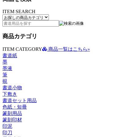
ITEM SEARCH
商品カテゴリ
ITEM CATEGORY
商品一覧はこちら»
書道紙
墨
墨液
筆
硯
書道小物
下敷き
書道セット用品
色紙・短冊
篆刻用品
篆刻印材
印泥
印刀