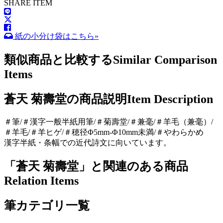
SHARE ITEM
紙の小分け袋はこちら»
類似商品と比較する
Similar Comparison
Items
蒼天 菊壽堂の商品説明
Item Description
＃筆/＃漢字一般半紙用筆/＃菊壽堂/＃兼毫/＃羊毛（兼毫）/
＃羊毛/＃羊ヒゲ/＃穂径Φ5mm-Φ10mm未満/＃やわらかめ
漢字半紙・条幅での近代詩文に向いています。
「蒼天 菊壽堂」と関連のある商品
Relation Items
筆カテゴリ一覧