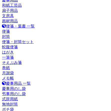
慶事用品
和紙工芸品
扇子用品
文房具
画材用品
便箋・葉書 一覧
便箋
封筒
便箋・封筒セット
蛇腹便箋
はがき
一筆箋
そえぶみ箋
巻紙
月謝袋
メモ帳
慶事用品 一覧
慶事用のし袋
弔事用のし袋
式辞用紙
無地封筒
ポチ袋