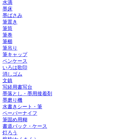
水滴
墨床
墨ばさみ
筆置き
筆筒
筆巻
筆櫛
筆吊り
筆キャップ
ペンケース
いろは歌印
消しゴム
文鎮
写経用書写台
墨落とし・墨用接着剤
墨磨り機
水書きシート・筆
ペーパーナイフ
筆固め用糊
書道バック・ケース
灯ろう