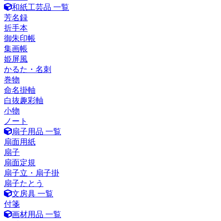
和紙工芸品 一覧
芳名録
折手本
御朱印帳
集画帳
姫屏風
かるた・名刺
巻物
命名掛軸
白抜趣彩軸
小物
ノート
扇子用品 一覧
扇面用紙
扇子
扇面定規
扇子立・扇子掛
扇子たとう
文房具 一覧
付箋
画材用品 一覧