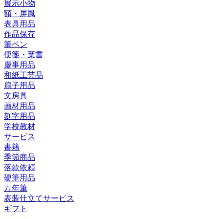
展示小物
額・屏風
表具用品
作品保存
筆ペン
便箋・葉書
慶事用品
和紙工芸品
扇子用品
文房具
画材用品
刻字用品
学校教材
サービス
書籍
季節商品
落款依頼
硬筆用品
万年筆
表装仕立てサービス
ギフト