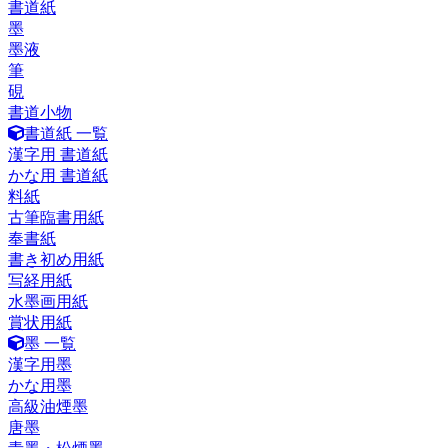
書道紙
墨
墨液
筆
硯
書道小物
書道紙 一覧
漢字用 書道紙
かな用 書道紙
料紙
古筆臨書用紙
奉書紙
書き初め用紙
写経用紙
水墨画用紙
賞状用紙
墨 一覧
漢字用墨
かな用墨
高級油煙墨
唐墨