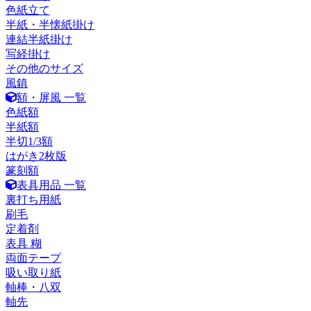
色紙立て
半紙・半懐紙掛け
連結半紙掛け
写経掛け
その他のサイズ
風鎮
額・屏風 一覧
色紙額
半紙額
半切1/3額
はがき2枚版
篆刻額
表具用品 一覧
裏打ち用紙
刷毛
定着剤
表具 糊
両面テープ
吸い取り紙
軸棒・八双
軸先