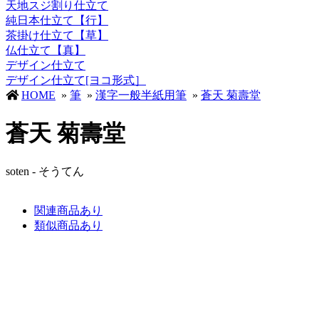
天地スジ割り仕立て
純日本仕立て【行】
茶掛け仕立て【草】
仏仕立て【真】
デザイン仕立て
デザイン仕立て[ヨコ形式］
HOME
»
筆
»
漢字一般半紙用筆
»
蒼天 菊壽堂
蒼天 菊壽堂
soten - そうてん
関連商品あり
類似商品あり