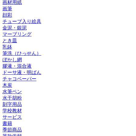
画材用紙
画筆
顔彩
チューブ入り絵具
金泥・銀泥
マーブリング
とき皿
乳鉢
筆洗（ひっせん）
ぼかし網
膠液・混合液
ドーサ液・明ばん
チャコペーパー
木炭
水筆ペン
水干胡粉
刻字用品
学校教材
サービス
書籍
季節商品