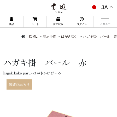
JA
メニュー
商品
カート
注文状況
ログイン
HOME
»
展示小物
»
はがき掛け
»
ハガキ掛 パール 赤
ハガキ掛 パール 赤
hagakikake paru - はがきかけ ぱーる
関連商品あり