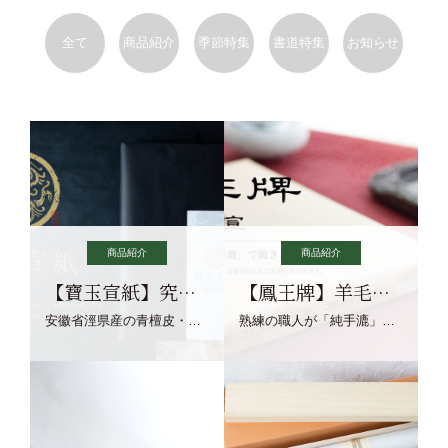
全て
商品紹介
季節特集
書道特集
お知らせ
商品紹介
商品紹介
【寶玉宣紙】究極の純粋な宣紙を目指す寶玉宣紙
【鳳王牌】羊毛筆×濃墨での揮毫に最適な宣紙系画仙紙
安徽省涇県産の青檀皮・砂田稲藁・清らかな渓流水、熟練手漉き職人の卓越した手漉技術による最高級の純宣紙です。
熟練の職人が「純手漉」で漉きあげる書画紙。宣紙を好まれるお客様向けの棉料単宣に漉きあげました。