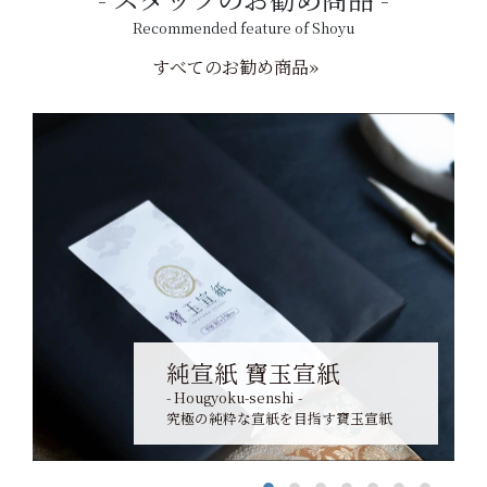
Recommended feature of Shoyu
すべてのお勧め商品»
純宣紙 寶玉宣紙
- Hougyoku-senshi -
究極の純粋な宣紙を目指す寶玉宣紙