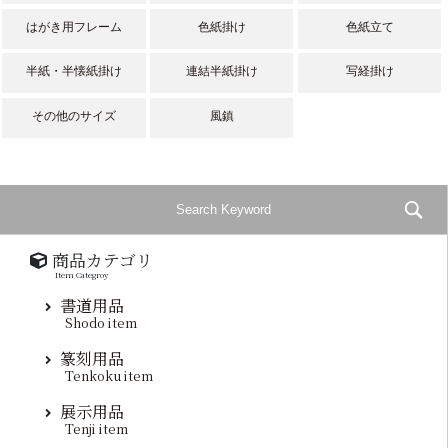
はがき用フレーム
色紙掛け
色紙立て
半紙・半懐紙掛け
連結半紙掛け
写経掛け
その他のサイズ
風鎮
商品カテゴリ
Item Categroy
書道用品
Shodo item
篆刻用品
Tenkoku item
展示用品
Tenji item