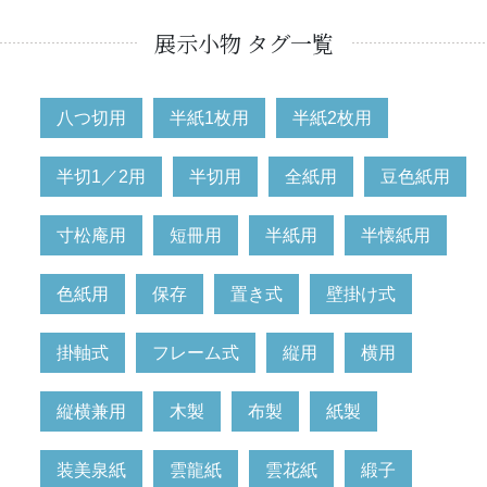
展示小物 タグ一覧
八つ切用
半紙1枚用
半紙2枚用
半切1／2用
半切用
全紙用
豆色紙用
寸松庵用
短冊用
半紙用
半懐紙用
色紙用
保存
置き式
壁掛け式
掛軸式
フレーム式
縦用
横用
縦横兼用
木製
布製
紙製
装美泉紙
雲龍紙
雲花紙
緞子