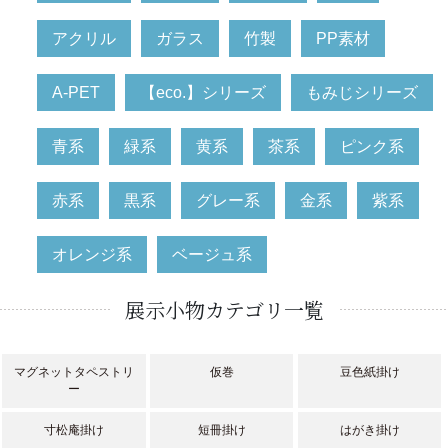
アクリル
ガラス
竹製
PP素材
A-PET
【eco.】シリーズ
もみじシリーズ
青系
緑系
黄系
茶系
ピンク系
赤系
黒系
グレー系
金系
紫系
オレンジ系
ベージュ系
展示小物カテゴリ一覧
マグネットタペストリ
仮巻
豆色紙掛け
ー
寸松庵掛け
短冊掛け
はがき掛け