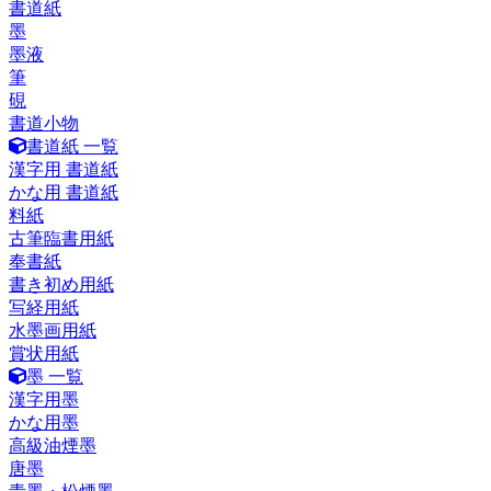
書道紙
墨
墨液
筆
硯
書道小物
書道紙 一覧
漢字用 書道紙
かな用 書道紙
料紙
古筆臨書用紙
奉書紙
書き初め用紙
写経用紙
水墨画用紙
賞状用紙
墨 一覧
漢字用墨
かな用墨
高級油煙墨
唐墨