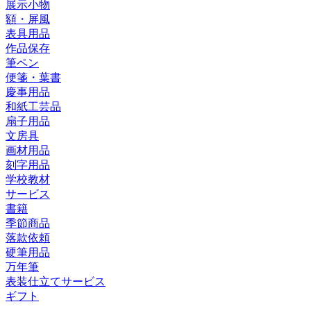
展示小物
額・屏風
表具用品
作品保存
筆ペン
便箋・葉書
慶事用品
和紙工芸品
扇子用品
文房具
画材用品
刻字用品
学校教材
サービス
書籍
季節商品
落款依頼
硬筆用品
万年筆
表装仕立てサービス
ギフト