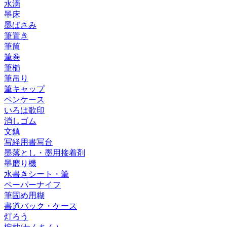
水滴
墨床
墨ばさみ
筆置き
筆筒
筆巻
筆櫛
筆吊り
筆キャップ
ペンケース
いろは歌印
消しゴム
文鎮
写経用書写台
墨落とし・墨用接着剤
墨磨り機
水書きシート・筆
ペーパーナイフ
筆固め用糊
書道バック・ケース
灯ろう