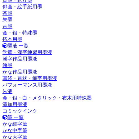
青墨・松煙墨
俳画・絵手紙用墨
茶墨
朱墨
古墨
金・銀・特殊墨
拓本用墨
墨液 一覧
学童・漢字練習用墨液
漢字作品用墨液
練墨
かな作品用墨液
写経・賞状・細字用墨液
パフォーマンス用墨液
朱液
金・銀・白・メタリック・布木用特殊墨
添加用墨液
コミックインク
筆 一覧
かな細字筆
かな中字筆
かな大字筆