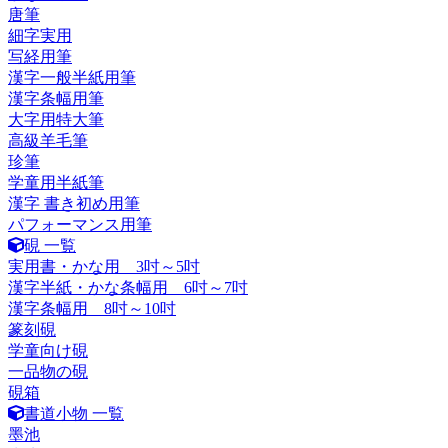
唐筆
細字実用
写経用筆
漢字一般半紙用筆
漢字条幅用筆
大字用特大筆
高級羊毛筆
珍筆
学童用半紙筆
漢字 書き初め用筆
パフォーマンス用筆
硯 一覧
実用書・かな用 3吋～5吋
漢字半紙・かな条幅用 6吋～7吋
漢字条幅用 8吋～10吋
篆刻硯
学童向け硯
一品物の硯
硯箱
書道小物 一覧
墨池