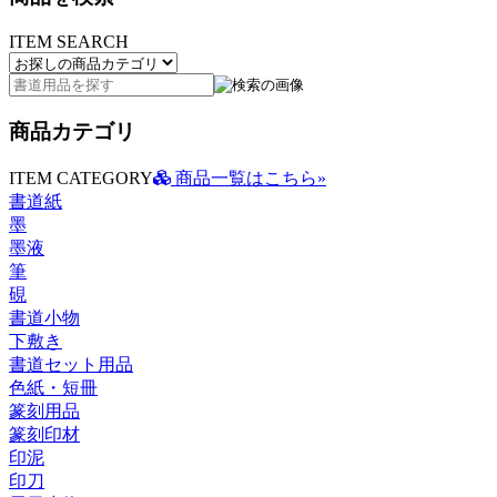
ITEM SEARCH
商品カテゴリ
ITEM CATEGORY
商品一覧はこちら»
書道紙
墨
墨液
筆
硯
書道小物
下敷き
書道セット用品
色紙・短冊
篆刻用品
篆刻印材
印泥
印刀