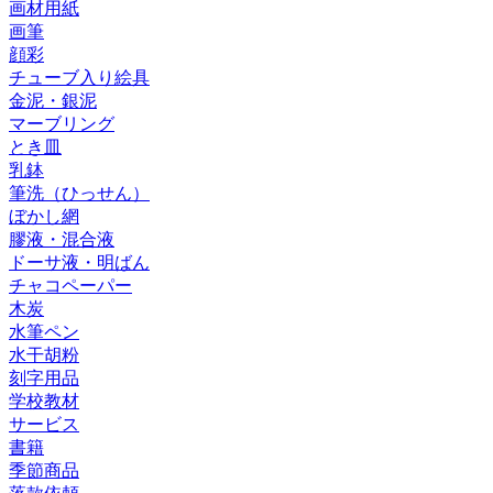
画材用紙
画筆
顔彩
チューブ入り絵具
金泥・銀泥
マーブリング
とき皿
乳鉢
筆洗（ひっせん）
ぼかし網
膠液・混合液
ドーサ液・明ばん
チャコペーパー
木炭
水筆ペン
水干胡粉
刻字用品
学校教材
サービス
書籍
季節商品