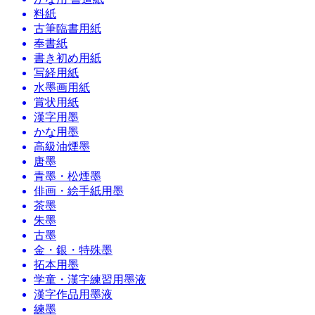
料紙
古筆臨書用紙
奉書紙
書き初め用紙
写経用紙
水墨画用紙
賞状用紙
漢字用墨
かな用墨
高級油煙墨
唐墨
青墨・松煙墨
俳画・絵手紙用墨
茶墨
朱墨
古墨
金・銀・特殊墨
拓本用墨
学童・漢字練習用墨液
漢字作品用墨液
練墨