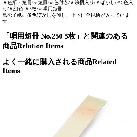
＃色紙・短冊/＃短冊/＃色付き/＃絵柄入り/＃ぼかし/＃5色入
り/＃組色/＃5枚/＃唄用短冊
鳥の子紙に多色ぼかしを施し、上下に金銀柄が入っていま
す。
「唄用短冊 No.250 5枚」と関連のある
商品
Relation Items
よく一緒に購入される商品
Related
Items