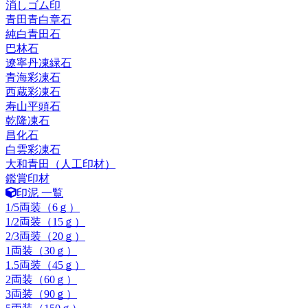
消しゴム印
青田青白章石
純白青田石
巴林石
遼寧丹凍緑石
青海彩凍石
西蔵彩凍石
寿山平頭石
乾隆凍石
昌化石
白雲彩凍石
大和青田（人工印材）
鑑賞印材
印泥 一覧
1/5両装（6ｇ）
1/2両装（15ｇ）
2/3両装（20ｇ）
1両装（30ｇ）
1.5両装（45ｇ）
2両装（60ｇ）
3両装（90ｇ）