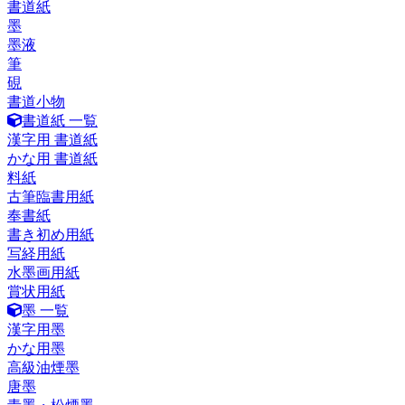
書道紙
墨
墨液
筆
硯
書道小物
書道紙 一覧
漢字用 書道紙
かな用 書道紙
料紙
古筆臨書用紙
奉書紙
書き初め用紙
写経用紙
水墨画用紙
賞状用紙
墨 一覧
漢字用墨
かな用墨
高級油煙墨
唐墨