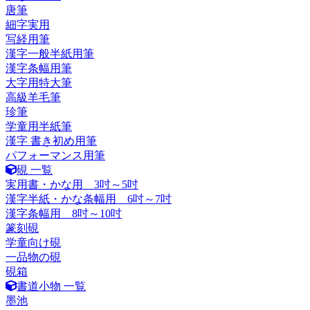
唐筆
細字実用
写経用筆
漢字一般半紙用筆
漢字条幅用筆
大字用特大筆
高級羊毛筆
珍筆
学童用半紙筆
漢字 書き初め用筆
パフォーマンス用筆
硯 一覧
実用書・かな用 3吋～5吋
漢字半紙・かな条幅用 6吋～7吋
漢字条幅用 8吋～10吋
篆刻硯
学童向け硯
一品物の硯
硯箱
書道小物 一覧
墨池