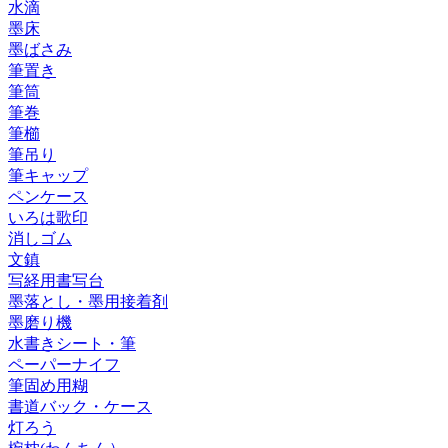
水滴
墨床
墨ばさみ
筆置き
筆筒
筆巻
筆櫛
筆吊り
筆キャップ
ペンケース
いろは歌印
消しゴム
文鎮
写経用書写台
墨落とし・墨用接着剤
墨磨り機
水書きシート・筆
ペーパーナイフ
筆固め用糊
書道バック・ケース
灯ろう