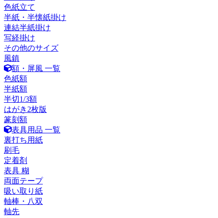
色紙立て
半紙・半懐紙掛け
連結半紙掛け
写経掛け
その他のサイズ
風鎮
額・屏風 一覧
色紙額
半紙額
半切1/3額
はがき2枚版
篆刻額
表具用品 一覧
裏打ち用紙
刷毛
定着剤
表具 糊
両面テープ
吸い取り紙
軸棒・八双
軸先