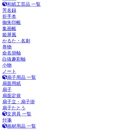
和紙工芸品 一覧
芳名録
折手本
御朱印帳
集画帳
姫屏風
かるた・名刺
巻物
命名掛軸
白抜趣彩軸
小物
ノート
扇子用品 一覧
扇面用紙
扇子
扇面定規
扇子立・扇子掛
扇子たとう
文房具 一覧
付箋
画材用品 一覧