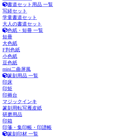
書道セット用品 一覧
写経セット
学童書道セット
大人の書道セット
色紙・短冊 一覧
短冊
大色紙
F判色紙
小色紙
豆色紙
mini二曲屏風
篆刻用品 一覧
印床
印矩
印褥台
マジックインキ
篆刻用転写雁皮紙
研磨用品
印箱
印箋・集印帳・印譜帳
篆刻印材 一覧