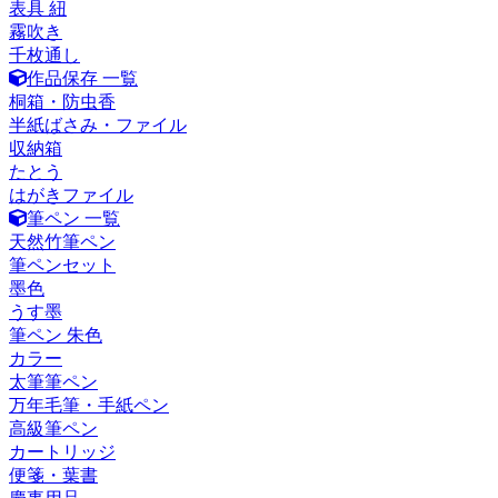
表具 紐
霧吹き
千枚通し
作品保存 一覧
桐箱・防虫香
半紙ばさみ・ファイル
収納箱
たとう
はがきファイル
筆ペン 一覧
天然竹筆ペン
筆ペンセット
墨色
うす墨
筆ペン 朱色
カラー
太筆筆ペン
万年毛筆・手紙ペン
高級筆ペン
カートリッジ
便箋・葉書