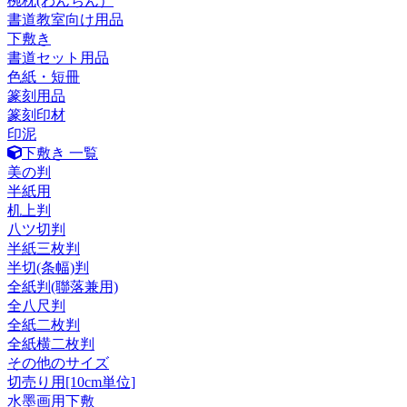
椀枕(わんちん）
書道教室向け用品
下敷き
書道セット用品
色紙・短冊
篆刻用品
篆刻印材
印泥
下敷き 一覧
美の判
半紙用
机上判
八ツ切判
半紙三枚判
半切(条幅)判
全紙判(聯落兼用)
全八尺判
全紙二枚判
全紙横二枚判
その他のサイズ
切売り用[10cm単位]
水墨画用下敷