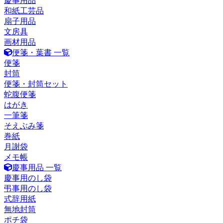
慶事用品
和紙工芸品
扇子用品
文房具
画材用品
便箋・葉書 一覧
便箋
封筒
便箋・封筒セット
蛇腹便箋
はがき
一筆箋
そえぶみ箋
巻紙
月謝袋
メモ帳
慶事用品 一覧
慶事用のし袋
弔事用のし袋
式辞用紙
無地封筒
ポチ袋