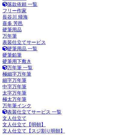
落款依頼 一覧
フリー作家
長谷川 帰海
喜多 芳邑
硬筆用品
万年筆
表装仕立てサービス
硬筆用品 一覧
硬筆鉛筆
硬筆用下敷き
万年筆 一覧
極細字万年筆
細字万年筆
中字万年筆
太字万年筆
極太万年筆
万年筆インク
表装仕立てサービス 一覧
文人仕立て
文人仕立て【明朝】
文人仕立て【スジ割り明朝】