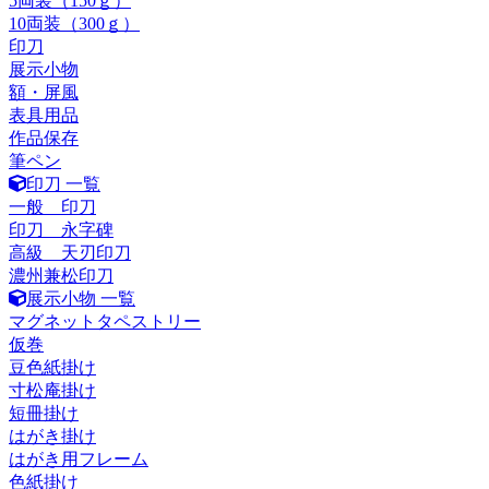
5両装（150ｇ）
10両装（300ｇ）
印刀
展示小物
額・屏風
表具用品
作品保存
筆ペン
印刀 一覧
一般 印刀
印刀 永字碑
高級 天刃印刀
濃州兼松印刀
展示小物 一覧
マグネットタペストリー
仮巻
豆色紙掛け
寸松庵掛け
短冊掛け
はがき掛け
はがき用フレーム
色紙掛け