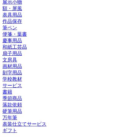
展示小物
額・屏風
表具用品
作品保存
筆ペン
便箋・葉書
慶事用品
和紙工芸品
扇子用品
文房具
画材用品
刻字用品
学校教材
サービス
書籍
季節商品
落款依頼
硬筆用品
万年筆
表装仕立てサービス
ギフト