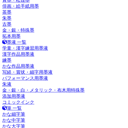
青墨・松煙墨
俳画・絵手紙用墨
茶墨
朱墨
古墨
金・銀・特殊墨
拓本用墨
墨液 一覧
学童・漢字練習用墨液
漢字作品用墨液
練墨
かな作品用墨液
写経・賞状・細字用墨液
パフォーマンス用墨液
朱液
金・銀・白・メタリック・布木用特殊墨
添加用墨液
コミックインク
筆 一覧
かな細字筆
かな中字筆
かな大字筆