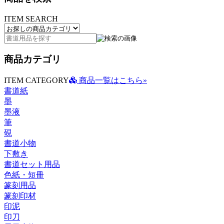
ITEM SEARCH
商品カテゴリ
ITEM CATEGORY
商品一覧はこちら»
書道紙
墨
墨液
筆
硯
書道小物
下敷き
書道セット用品
色紙・短冊
篆刻用品
篆刻印材
印泥
印刀