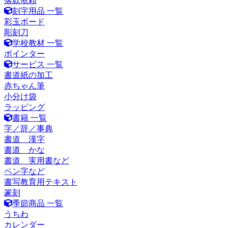
落款依頼
刻字用品 一覧
彩玉ボード
彫刻刀
学校教材 一覧
ポインター
サービス 一覧
書道紙の加工
赤ちゃん筆
小分け袋
ラッピング
書籍 一覧
字／辞／事典
書道 漢字
書道 かな
書道 実用書など
ペン字など
書写教育用テキスト
篆刻
季節商品 一覧
うちわ
カレンダー