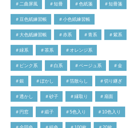
＃二曲屏風
＃短冊
＃色紙箋
＃短冊箋
＃豆色紙練習帳
＃小色紙練習帳
＃大色紙練習帳
＃赤系
＃青系
＃紫系
＃緑系
＃茶系
＃オレンジ系
＃ピンク系
＃白系
＃ベージュ系
＃金
＃銀
＃ぼかし
＃箔散らし
＃切り継ぎ
＃透かし
＃砂子
＃縁取り
＃扇面
＃円窓
＃緞子
＃5色入り
＃10色入り
＃全同色
＃組色
＃100枚
＃20枚