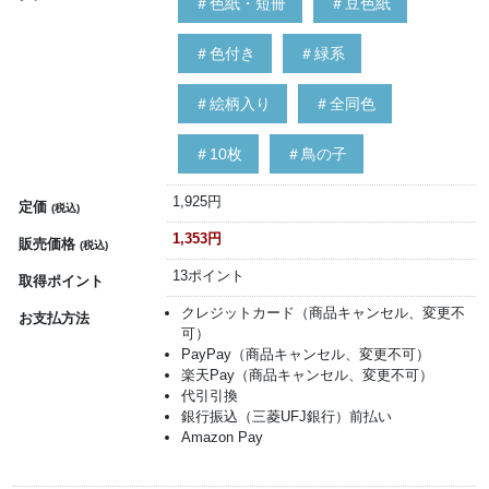
＃色紙・短冊
＃豆色紙
＃色付き
＃緑系
＃絵柄入り
＃全同色
＃10枚
＃鳥の子
1,925円
定価
(税込)
1,353円
販売価格
(税込)
13ポイント
取得ポイント
クレジットカード（商品キャンセル、変更不
お支払方法
可）
PayPay（商品キャンセル、変更不可）
楽天Pay（商品キャンセル、変更不可）
代引引換
銀行振込（三菱UFJ銀行）前払い
Amazon Pay