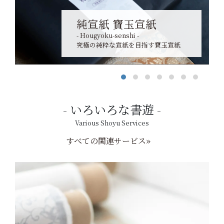
純宣紙 寶玉宣紙
- Hougyoku-senshi -
究極の純粋な宣紙を目指す寶玉宣紙
いろいろな書遊
Various Shoyu Services
すべての関連サービス»