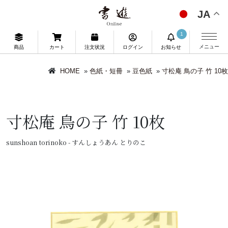
JA
1
メニュー
商品
カート
注文状況
ログイン
お知らせ
HOME
»
色紙・短冊
»
豆色紙
»
寸松庵 鳥の子 竹 10枚
寸松庵 鳥の子 竹 10枚
sunshoan torinoko - すんしょうあん とりのこ