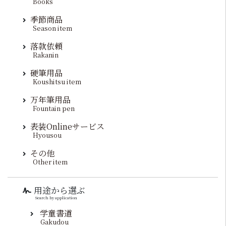
Books
季節商品
Season item
落款依頼
Rakanin
硬筆用品
Koushitsu item
万年筆用品
Fountain pen
表装Onlineサービス
Hyousou
その他
Other item
用途から選ぶ
Search by application
学童書道
Gakudou