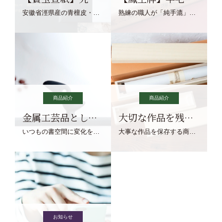
安徽省涇県産の青檀皮・砂田稲藁・清らかな渓流水、熟練手漉き職人の卓越した手漉技術による最高級の純宣紙です。
熟練の職人が「純手漉」で漉きあげる書画紙。宣紙を好まれるお客様向けの棉料単宣に漉きあげました。
商品紹介
商品紹介
金属工芸品としての文鎮
大切な作品を残す作品保存商品
いつもの書空間に変化を与えてくれる、見ているだけで愉しくなる金属工芸品の文鎮をご紹介します。
大事な作品を保存する商品を取りまとめてご紹介ます。
お知らせ