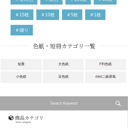
＃15枚
＃10枚
＃5枚
＃1枚
＃綴り
色紙・短冊カテゴリ一覧
短冊
大色紙
F判色紙
小色紙
豆色紙
mini二曲屏風
商品カテゴリ
Item Categroy