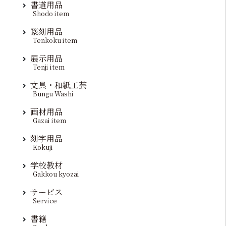
書道用品
Shodo item
篆刻用品
Tenkoku item
展示用品
Tenji item
文具・和紙工芸
Bungu Washi
画材用品
Gazai item
刻字用品
Kokuji
学校教材
Gakkou kyozai
サービス
Service
書籍