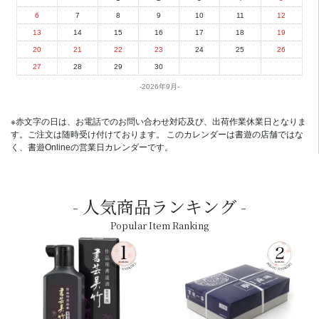
6
7
8
9
10
11
12
13
14
15
16
17
18
19
20
21
22
23
24
25
26
27
28
29
30
2026年9月
※赤文字の日は、お電話でのお問い合わせ対応及び、出荷作業休業日となりま
す。ご注文は随時受け付けております。 このカレンダーは書遊の店舗ではな
く、書遊Onlineの営業日カレンダーです。
人気商品ランキング
Popular Item Ranking