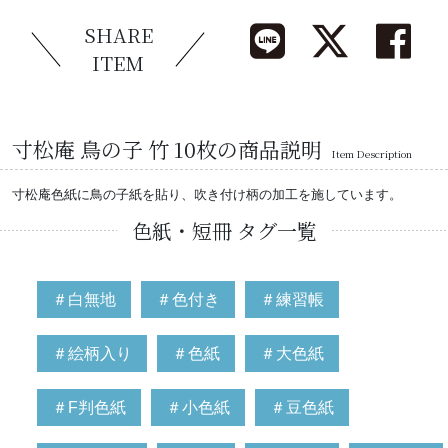
SHARE
ITEM
寸松庵 鳥の子 竹 10枚の商品説明
Item Description
寸松庵色紙に鳥の子紙を貼り、吹き付け柄の加工を施しています。
色紙・短冊 タグ一覧
＃白無地
＃色付き
＃練習帳
＃絵柄入り
＃色紙
＃大色紙
＃F判色紙
＃小色紙
＃豆色紙