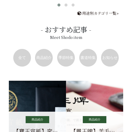
用途別カテゴリ一覧»
おすすめ記事
Meet Shodo item
全て
商品紹介
季節特集
書道特集
お知らせ
商品紹介
商品紹介
【寶玉宣紙】究極の純粋な宣紙を目指す寶玉宣紙
【鳳王牌】羊毛筆×濃墨での揮毫に最適な宣紙系画仙紙