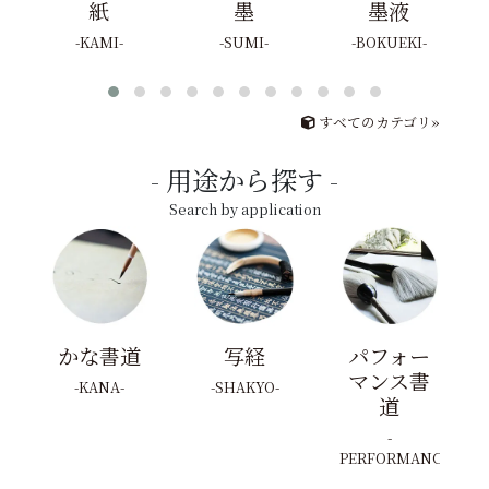
紙
墨
墨液
KAMI
SUMI
BOKUEKI
すべてのカテゴリ»
用途から探す
Search by application
かな書道
写経
パフォー
マンス書
KANA
SHAKYO
道
PERFORMANCE