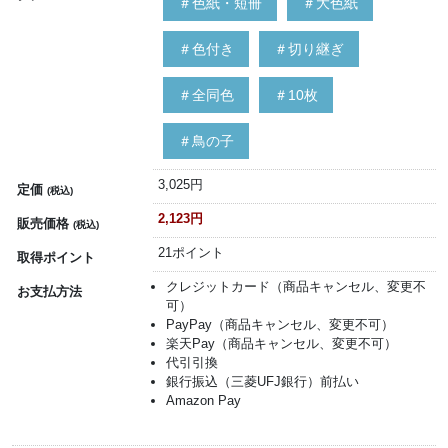
＃色紙・短冊
＃大色紙
＃色付き
＃切り継ぎ
＃全同色
＃10枚
＃鳥の子
3,025円
定価
(税込)
2,123円
販売価格
(税込)
21ポイント
取得ポイント
クレジットカード（商品キャンセル、変更不
お支払方法
可）
PayPay（商品キャンセル、変更不可）
楽天Pay（商品キャンセル、変更不可）
代引引換
銀行振込（三菱UFJ銀行）前払い
Amazon Pay