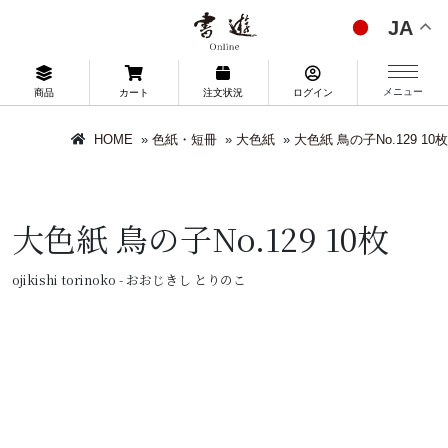
JA
メニュー
商品
カート
注文状況
ログイン
HOME
»
色紙・短冊
»
大色紙
»
大色紙 鳥の子No.129 10枚
大色紙 鳥の子No.129 10枚
ojikishi torinoko - おおじきし とりのこ