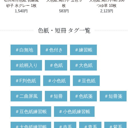
石州耳付色紙 切継風
大色紙 鳥の子 五色 5
大色紙 鳥の子No.106
砂子 水グレー 1枚
枚
つゆ草 10枚
1,540円
583円
2,123円
色紙・短冊 タグ一覧
＃白無地
＃色付き
＃練習帳
＃絵柄入り
＃色紙
＃大色紙
＃F判色紙
＃小色紙
＃豆色紙
＃二曲屏風
＃短冊
＃色紙箋
＃短冊箋
＃豆色紙練習帳
＃小色紙練習帳
＃大色紙練習帳
＃赤系
＃青系
＃紫系