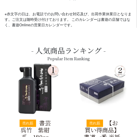
※赤文字の日は、お電話でのお問い合わせ対応及び、出荷作業休業日となりま
す。ご注文は随時受け付けております。 このカレンダーは書遊の店舗ではな
く、書遊Onlineの営業日カレンダーです。
人気商品ランキング
Popular Item Ranking
書芸
【お
売れ筋
売れ筋
呉竹 紫紺
買い得商品】
系 180cc
書道一番 半紙