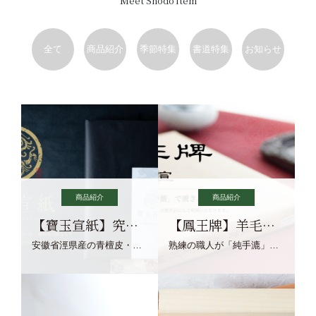
Meet Shodo item
全て
商品紹介
季節特集
書道特集
お知らせ
商品紹介
商品紹介
【寶玉宣紙】究極の純粋な宣紙を目指す寶玉宣紙
【鳳王牌】羊毛筆×濃墨での揮毫に最適な宣紙系画仙紙
安徽省涇県産の青檀皮・砂田稲藁・清らかな渓流水、熟練手漉き職人の卓越した手漉技術による最高級の純宣紙です。
熟練の職人が「純手漉」で漉きあげる書画紙。宣紙を好まれるお客様向けの棉料単宣に漉きあげました。