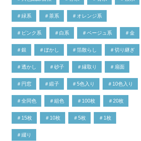
＃緑系
＃茶系
＃オレンジ系
＃ピンク系
＃白系
＃ベージュ系
＃金
＃銀
＃ぼかし
＃箔散らし
＃切り継ぎ
＃透かし
＃砂子
＃縁取り
＃扇面
＃円窓
＃緞子
＃5色入り
＃10色入り
＃全同色
＃組色
＃100枚
＃20枚
＃15枚
＃10枚
＃5枚
＃1枚
＃綴り