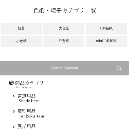
色紙・短冊カテゴリ一覧
短冊
大色紙
F判色紙
小色紙
豆色紙
mini二曲屏風
商品カテゴリ
Item Categroy
書道用品
Shodo item
篆刻用品
Tenkoku item
展示用品