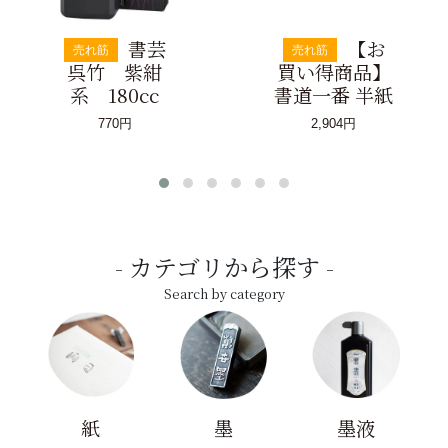
書芸
【お
売れ筋
売れ筋
呉竹 紫紺
買い得商品】
系 180cc
書道一番 半紙
770円
2,904円
カテゴリから探す
Search by category
紙
墨
墨液