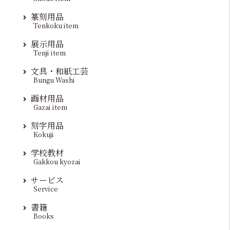
篆刻用品
Tenkoku item
展示用品
Tenji item
文具・和紙工芸
Bungu Washi
画材用品
Gazai item
刻字用品
Kokuji
学校教材
Gakkou kyozai
サービス
Service
書籍
Books