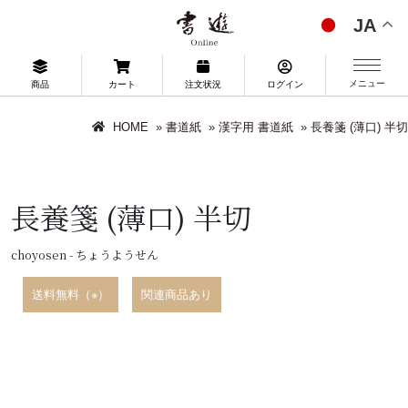
JA
メニュー
商品
カート
注文状況
ログイン
HOME
»
書道紙
»
漢字用 書道紙
»
長養箋 (薄口) 半切
長養箋 (薄口) 半切
choyosen - ちょうようせん
送料無料（※）
関連商品あり