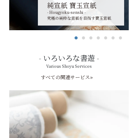
純宣紙 寶玉宣紙
- Hougyoku-senshi -
究極の純粋な宣紙を目指す寶玉宣紙
いろいろな書遊
Various Shoyu Services
すべての関連サービス»