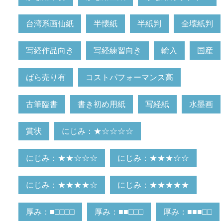
台湾系画仙紙
半懐紙
半紙判
全壊紙判
写経作品向き
写経練習向き
輸入
国産
ばら売り有
コストパフォーマンス高
古筆臨書
書き初め用紙
写経紙
水墨画
賞状
にじみ：★☆☆☆☆
にじみ：★★☆☆☆
にじみ：★★★☆☆
にじみ：★★★★☆
にじみ：★★★★★
厚み：■□□□□
厚み：■■□□□
厚み：■■■□□