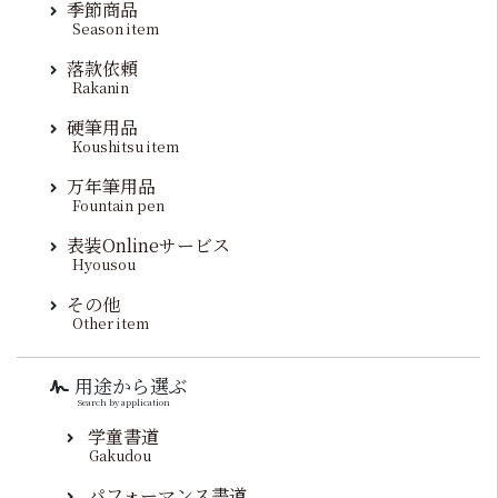
季節商品
Season item
落款依頼
Rakanin
硬筆用品
Koushitsu item
万年筆用品
Fountain pen
表装Onlineサービス
Hyousou
その他
Other item
用途から選ぶ
Search by application
学童書道
Gakudou
パフォーマンス書道