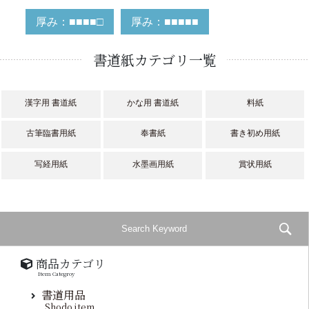
厚み：■■■■□
厚み：■■■■■
書道紙カテゴリ一覧
漢字用 書道紙
かな用 書道紙
料紙
古筆臨書用紙
奉書紙
書き初め用紙
写経用紙
水墨画用紙
賞状用紙
商品カテゴリ
Item Categroy
書道用品
Shodo item