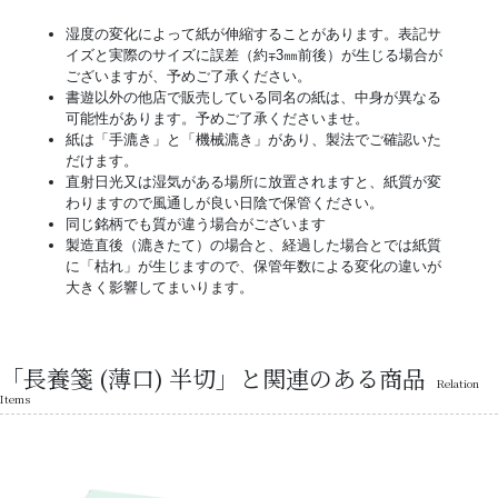
湿度の変化によって紙が伸縮することがあります。表記サ
イズと実際のサイズに誤差（約∓3㎜前後）が生じる場合が
ございますが、予めご了承ください。
書遊以外の他店で販売している同名の紙は、中身が異なる
可能性があります。予めご了承くださいませ。
紙は「手漉き」と「機械漉き」があり、製法でご確認いた
だけます。
直射日光又は湿気がある場所に放置されますと、紙質が変
わりますので風通しが良い日陰で保管ください。
同じ銘柄でも質が違う場合がございます
製造直後（漉きたて）の場合と、経過した場合とでは紙質
に「枯れ」が生じますので、保管年数による変化の違いが
大きく影響してまいります。
「長養箋 (薄口) 半切」と関連のある商品
Relation
Items