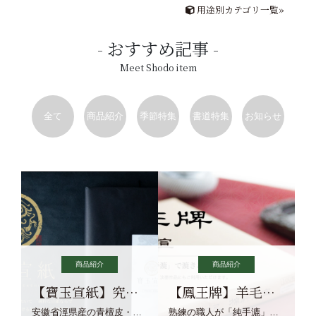
用途別カテゴリ一覧»
おすすめ記事
Meet Shodo item
全て
商品紹介
季節特集
書道特集
お知らせ
商品紹介
商品紹介
【寶玉宣紙】究極の純粋な宣紙を目指す寶玉宣紙
【鳳王牌】羊毛筆×濃墨での揮毫に最適な宣紙系画仙紙
安徽省涇県産の青檀皮・砂田稲藁・清らかな渓流水、熟練手漉き職人の卓越した手漉技術による最高級の純宣紙です。
熟練の職人が「純手漉」で漉きあげる書画紙。宣紙を好まれるお客様向けの棉料単宣に漉きあげました。