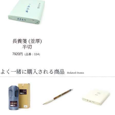
長養箋 (並厚)
半切
7920円
（品番：114）
よく一緒に購入される商品
Related Items