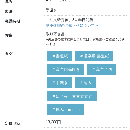
■□□□□（薄い）
厚み
手漉き
製法
ご注文確定後、8営業日前後
発送時期
夏季休暇のお知らせについて »
取り寄せ品
在庫
※実店舗の在庫に関しましては、実店舗へご確認くださ
いませ。
タグ
＃書道紙
＃漢字用 書道紙
＃漢字作品向き
＃漢字半切
＃手漉き
＃輸入
＃にじみ：★★☆☆☆
＃厚み：■□□□□
13,200円
定価
(税込)