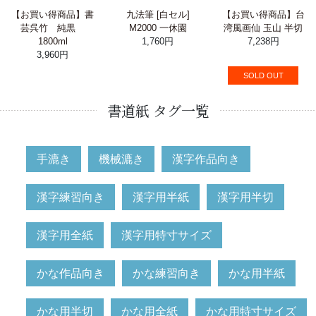
【お買い得商品】書
九法筆 [白セル]
【お買い得商品】台
芸呉竹 純黒
M2000 一休園
湾風画仙 玉山 半切
1800ml
1,760円
7,238円
3,960円
SOLD OUT
書道紙 タグ一覧
手漉き
機械漉き
漢字作品向き
漢字練習向き
漢字用半紙
漢字用半切
漢字用全紙
漢字用特寸サイズ
かな作品向き
かな練習向き
かな用半紙
かな用半切
かな用全紙
かな用特寸サイズ