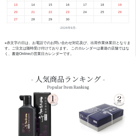
13
14
15
16
17
18
19
20
21
22
23
24
25
26
27
28
29
30
2026年9月
※赤文字の日は、お電話でのお問い合わせ対応及び、出荷作業休業日となりま
す。ご注文は随時受け付けております。 このカレンダーは書遊の店舗ではな
く、書遊Onlineの営業日カレンダーです。
人気商品ランキング
Popular Item Ranking