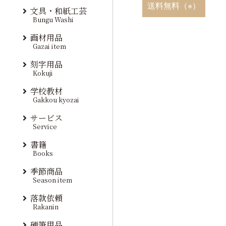
送料無料（※）
文具・和紙工芸
Bungu Washi
画材用品
Gazai item
刻字用品
Kokuji
学校教材
Gakkou kyozai
サービス
Service
書籍
Books
季節商品
Season item
落款依頼
Rakanin
硬筆用品