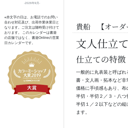
2026年9月
※赤文字の日は、お電話でのお問い
合わせ対応及び、出荷作業休業日と
貴船 【オーダ
なります。ご注文は随時受け付けて
おります。 このカレンダーは書遊
文人仕立
の店舗ではなく、書遊Onlineの営業
日カレンダーです。
仕立ての特徴
一般的に丸表装と呼ばれ
書・文人画・拓本など非
価格に手頃感もあり、布
半切・半切２／３・八つ
半切１／２以下などの縦
ます。