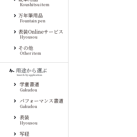
Koushitsu item
万年筆用品
Fountain pen
表装Onlineサービス
Hyousou
その他
Other item
用途から選ぶ
Search by application
学童書道
Gakudou
パフォーマンス書道
Gakudou
表装
Hyousou
写経