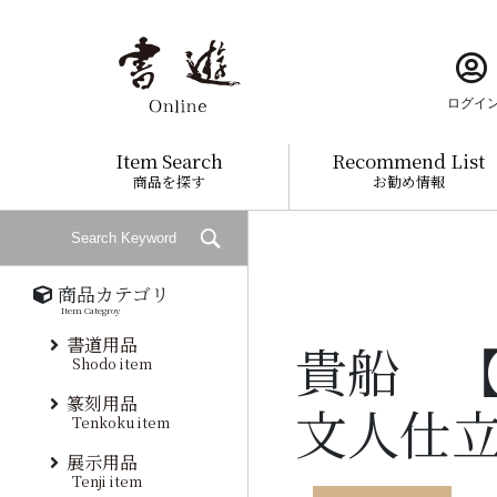
ログイ
Item Search
Recommend List
商品を探す
お勧め情報
商品カテゴリ
Item Categroy
書道用品
貴船 
Shodo item
篆刻用品
文人仕
Tenkoku item
展示用品
Tenji item