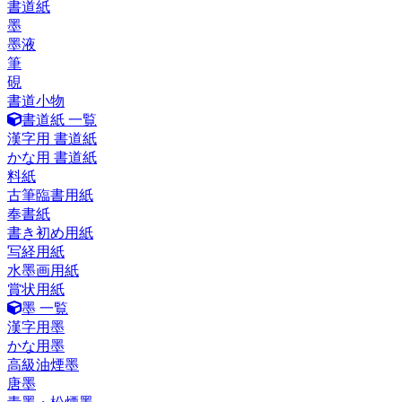
書道紙
墨
墨液
筆
硯
書道小物
書道紙 一覧
漢字用 書道紙
かな用 書道紙
料紙
古筆臨書用紙
奉書紙
書き初め用紙
写経用紙
水墨画用紙
賞状用紙
墨 一覧
漢字用墨
かな用墨
高級油煙墨
唐墨