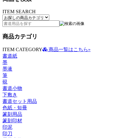
ITEM SEARCH
商品カテゴリ
ITEM CATEGORY
商品一覧はこちら»
書道紙
墨
墨液
筆
硯
書道小物
下敷き
書道セット用品
色紙・短冊
篆刻用品
篆刻印材
印泥
印刀