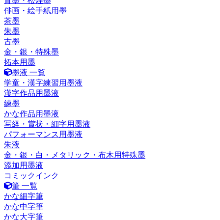
青墨・松煙墨
俳画・絵手紙用墨
茶墨
朱墨
古墨
金・銀・特殊墨
拓本用墨
墨液 一覧
学童・漢字練習用墨液
漢字作品用墨液
練墨
かな作品用墨液
写経・賞状・細字用墨液
パフォーマンス用墨液
朱液
金・銀・白・メタリック・布木用特殊墨
添加用墨液
コミックインク
筆 一覧
かな細字筆
かな中字筆
かな大字筆