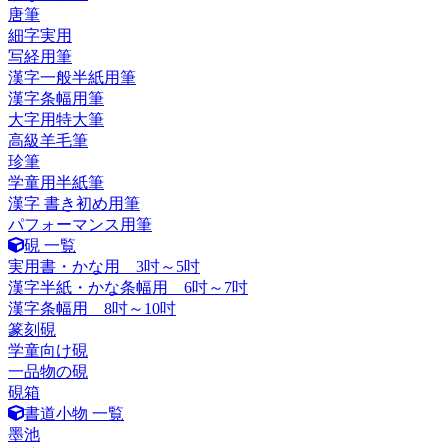
唐筆
細字実用
写経用筆
漢字一般半紙用筆
漢字条幅用筆
大字用特大筆
高級羊毛筆
珍筆
学童用半紙筆
漢字 書き初め用筆
パフォーマンス用筆
硯 一覧
実用書・かな用 3吋～5吋
漢字半紙・かな条幅用 6吋～7吋
漢字条幅用 8吋～10吋
篆刻硯
学童向け硯
一品物の硯
硯箱
書道小物 一覧
墨池