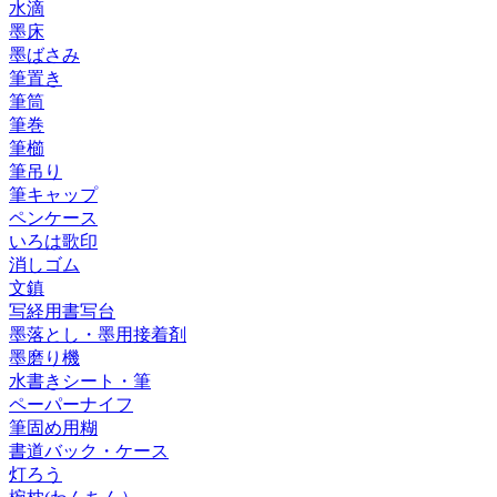
水滴
墨床
墨ばさみ
筆置き
筆筒
筆巻
筆櫛
筆吊り
筆キャップ
ペンケース
いろは歌印
消しゴム
文鎮
写経用書写台
墨落とし・墨用接着剤
墨磨り機
水書きシート・筆
ペーパーナイフ
筆固め用糊
書道バック・ケース
灯ろう