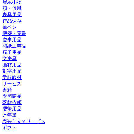
展示小物
額・屏風
表具用品
作品保存
筆ペン
便箋・葉書
慶事用品
和紙工芸品
扇子用品
文房具
画材用品
刻字用品
学校教材
サービス
書籍
季節商品
落款依頼
硬筆用品
万年筆
表装仕立てサービス
ギフト