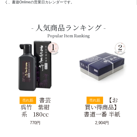
く、書遊Onlineの営業日カレンダーです。
人気商品ランキング
Popular Item Ranking
書芸
【お
売れ筋
売れ筋
呉竹 紫紺
買い得商品】
系 180cc
書道一番 半紙
770円
2,904円