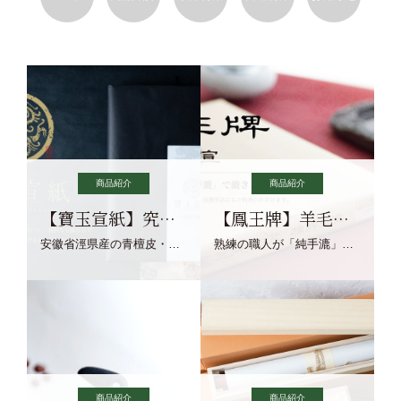
商品紹介
商品紹介
【寶玉宣紙】究極の純粋な宣紙を目指す寶玉宣紙
【鳳王牌】羊毛筆×濃墨での揮毫に最適な宣紙系画仙紙
安徽省涇県産の青檀皮・砂田稲藁・清らかな渓流水、熟練手漉き職人の卓越した手漉技術による最高級の純宣紙です。
熟練の職人が「純手漉」で漉きあげる書画紙。宣紙を好まれるお客様向けの棉料単宣に漉きあげました。
商品紹介
商品紹介