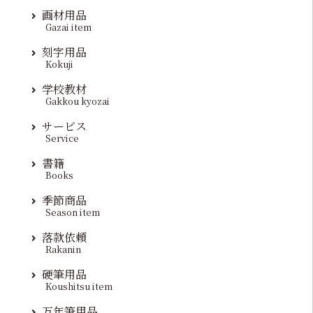
画材用品
Gazai item
刻字用品
Kokuji
学校教材
Gakkou kyozai
サービス
Service
書籍
Books
季節商品
Season item
落款依頼
Rakanin
硬筆用品
Koushitsu item
万年筆用品