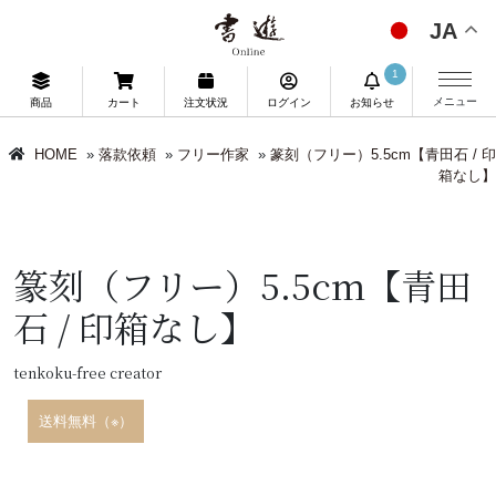
JA
1
メニュー
商品
カート
注文状況
ログイン
お知らせ
HOME
»
落款依頼
»
フリー作家
»
篆刻（フリー）5.5cm【青田石 / 印
箱なし】
篆刻（フリー）5.5cm【青田
石 / 印箱なし】
tenkoku-free creator
送料無料（※）