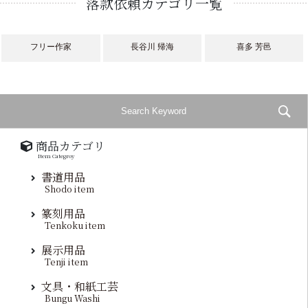
落款依頼カテゴリ一覧
フリー作家
長谷川 帰海
喜多 芳邑
商品カテゴリ
Item Categroy
書道用品
Shodo item
篆刻用品
Tenkoku item
展示用品
Tenji item
文具・和紙工芸
Bungu Washi