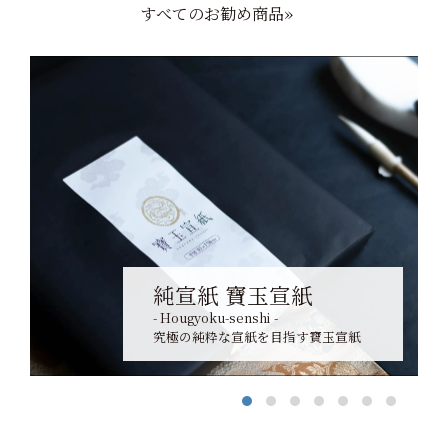
すべてのお勧め商品»
純宣紙 寶玉宣紙
- Hougyoku-senshi -
究極の純粋な宣紙を目指す寶玉宣紙