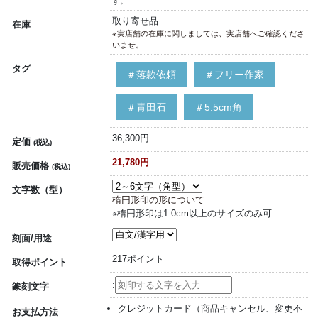
す。
取り寄せ品
在庫
※実店舗の在庫に関しましては、実店舗へご確認くださ
いませ。
タグ
＃落款依頼
＃フリー作家
＃青田石
＃5.5cm角
36,300円
定価
(税込)
21,780円
販売価格
(税込)
文字数（型）
楕円形印の形について
※楕円形印は1.0cm以上のサイズのみ可
刻面/用途
217ポイント
取得ポイント
:
篆刻文字
クレジットカード（商品キャンセル、変更不
お支払方法