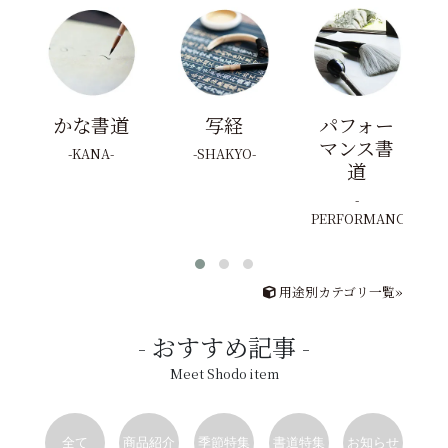
かな書道
写経
パフォー
マンス書
KANA
SHAKYO
道
PERFORMANCE
用途別カテゴリ一覧»
おすすめ記事
Meet Shodo item
全て
商品紹介
季節特集
書道特集
お知らせ