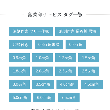
落款印サービス タグ一覧
篆刻作家 フリー作家
篆刻作家 長谷川 帰海
印箱付き
0.8㎝角未満
0.8㎝角
0.9㎝角
1.0㎝角
1.2㎝角
1.5㎝角
1.8㎝角
2.0㎝角
2.3㎝角
2.5㎝角
3.0㎝角
3.5cm角
4.0cm角
4.5cm角
5.0cm角
6.0cm角
7.5cm角