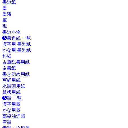
書道紙
墨
墨液
筆
硯
書道小物
書道紙 一覧
漢字用 書道紙
かな用 書道紙
料紙
古筆臨書用紙
奉書紙
書き初め用紙
写経用紙
水墨画用紙
賞状用紙
墨 一覧
漢字用墨
かな用墨
高級油煙墨
唐墨