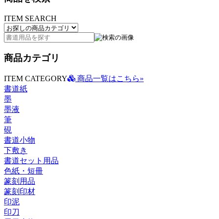
ITEM SEARCH
商品カテゴリ
ITEM CATEGORY
商品一覧はこちら»
書道紙
墨
墨液
筆
硯
書道小物
下敷き
書道セット用品
色紙・短冊
篆刻用品
篆刻印材
印泥
印刀