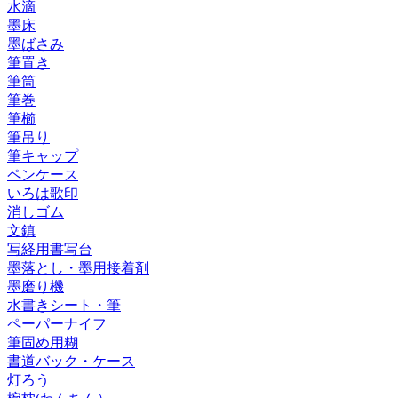
水滴
墨床
墨ばさみ
筆置き
筆筒
筆巻
筆櫛
筆吊り
筆キャップ
ペンケース
いろは歌印
消しゴム
文鎮
写経用書写台
墨落とし・墨用接着剤
墨磨り機
水書きシート・筆
ペーパーナイフ
筆固め用糊
書道バック・ケース
灯ろう