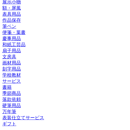
展示小物
額・屏風
表具用品
作品保存
筆ペン
便箋・葉書
慶事用品
和紙工芸品
扇子用品
文房具
画材用品
刻字用品
学校教材
サービス
書籍
季節商品
落款依頼
硬筆用品
万年筆
表装仕立てサービス
ギフト