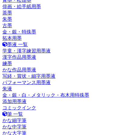
青墨・松煙墨
俳画・絵手紙用墨
茶墨
朱墨
古墨
金・銀・特殊墨
拓本用墨
墨液 一覧
学童・漢字練習用墨液
漢字作品用墨液
練墨
かな作品用墨液
写経・賞状・細字用墨液
パフォーマンス用墨液
朱液
金・銀・白・メタリック・布木用特殊墨
添加用墨液
コミックインク
筆 一覧
かな細字筆
かな中字筆
かな大字筆