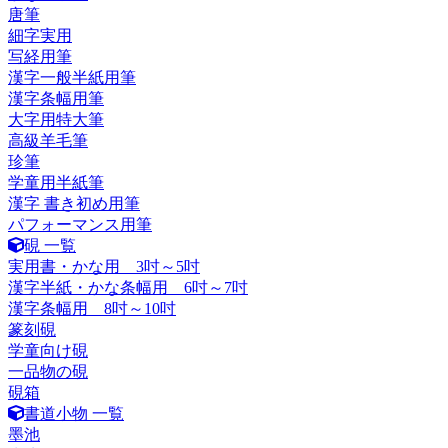
唐筆
細字実用
写経用筆
漢字一般半紙用筆
漢字条幅用筆
大字用特大筆
高級羊毛筆
珍筆
学童用半紙筆
漢字 書き初め用筆
パフォーマンス用筆
硯 一覧
実用書・かな用 3吋～5吋
漢字半紙・かな条幅用 6吋～7吋
漢字条幅用 8吋～10吋
篆刻硯
学童向け硯
一品物の硯
硯箱
書道小物 一覧
墨池