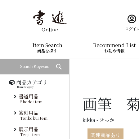
ログイ
Item Search
Recommend List
商品を探す
お勧め情報
商品カテゴリ
Item Categroy
書道用品
画筆 
Shodo item
篆刻用品
Tenkoku item
kikka - きっか
展示用品
Tenji item
関連商品あり