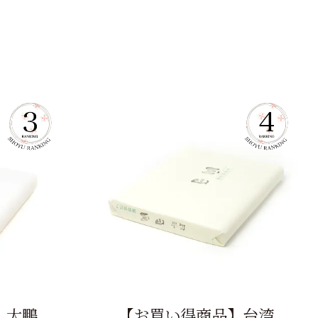
】大鵬
【お買い得商品】台湾