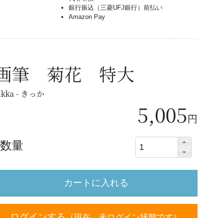
銀行振込（三菱UFJ銀行）前払い
Amazon Pay
画筆 菊花 特大
ikka - きっか
5,005
円
数量
ログインする
（現在、未ログイン状態です）