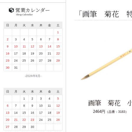
営業カレンダー
「画筆 菊花 
Shop Calendar
日
月
火
水
木
金
土
1
2
3
4
5
6
7
8
9
10
11
12
13
14
15
16
17
18
19
20
21
22
23
24
25
26
27
28
29
30
31
2026年8月
日
月
火
水
木
金
土
1
2
3
4
5
画筆 菊花 
6
7
8
9
10
11
12
2464円
（品番：3183）
13
14
15
16
17
18
19
20
21
22
23
24
25
26
27
28
29
30