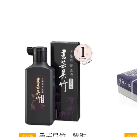
書芸呉竹 紫紺
売れ筋
売れ