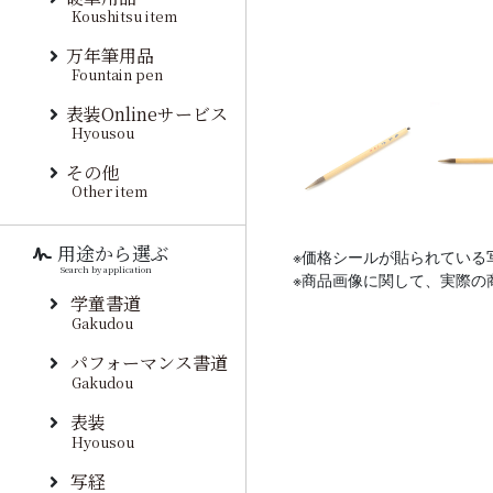
Koushitsu item
万年筆用品
Fountain pen
表装Onlineサービス
Hyousou
その他
Other item
用途から選ぶ
※価格シールが貼られている
Search by application
※商品画像に関して、実際の
学童書道
Gakudou
パフォーマンス書道
Gakudou
表装
Hyousou
写経