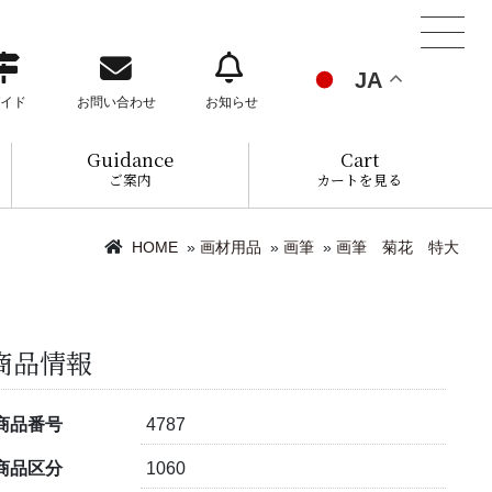
JA
イド
お問い合わせ
お知らせ
Guidance
Cart
ご案内
カートを見る
HOME
»
画材用品
»
画筆
»
画筆 菊花 特大
商品情報
商品番号
4787
商品区分
1060