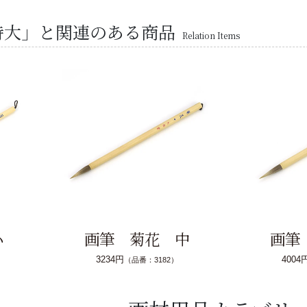
特大」と関連のある商品
Relation Items
小
画筆 菊花 中
画筆
3234円
4004
（品番：3182）