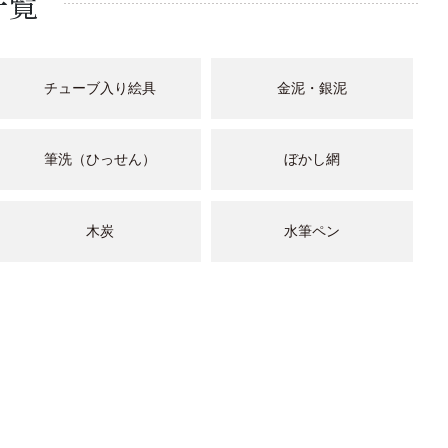
一覧
チューブ入り絵具
金泥・銀泥
筆洗（ひっせん）
ぼかし網
木炭
水筆ペン