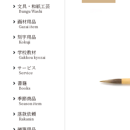
文具・和紙工芸
Bungu Washi
画材用品
Gazai item
刻字用品
Kokuji
学校教材
Gakkou kyozai
サービス
Service
書籍
Books
季節商品
Season item
落款依頼
Rakanin
硬筆用品