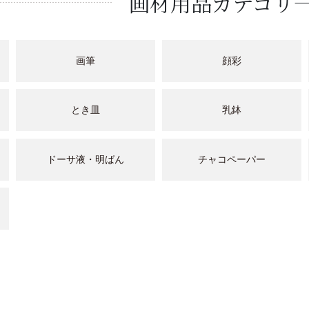
画材用品カテゴリ
画筆
顔彩
とき皿
乳鉢
ドーサ液・明ばん
チャコペーパー