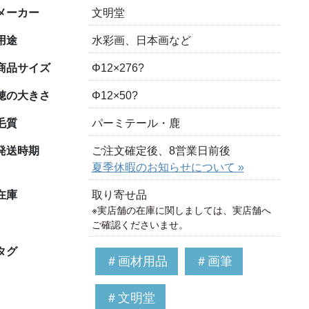
メーカー
文明堂
用途
水彩画、日本画など
商品サイズ
Φ12×276?
穂の大きさ
Φ12×50?
毛質
パーミテール・鹿
発送時期
ご注文確定後、8営業日前後
夏季休暇のお知らせについて »
在庫
取り寄せ品
※実店舗の在庫に関しましては、実店舗へ
ご確認くださいませ。
タグ
＃画材用品
＃画筆
＃文明堂