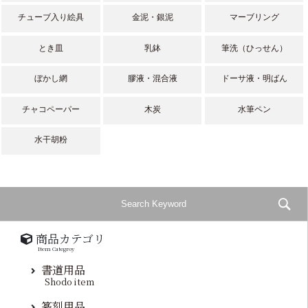
チューブ入り絵具
金泥・銀泥
マーブリング
とき皿
乳鉢
筆洗（ひっせん）
ぼかし網
膠液・混合液
ドーサ液・明ばん
チャコペーパー
木炭
水筆ペン
水干胡粉
商品カテゴリ
Item Categroy
書道用品
Shodo item
篆刻用品