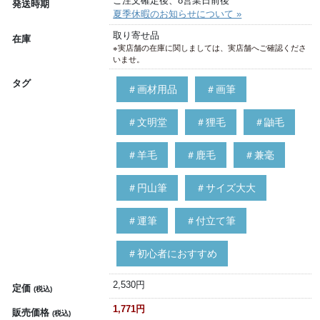
ご注文確定後、8営業日前後
発送時期
夏季休暇のお知らせについて »
取り寄せ品
在庫
※実店舗の在庫に関しましては、実店舗へご確認くださ
いませ。
タグ
＃画材用品
＃画筆
＃文明堂
＃狸毛
＃鼬毛
＃羊毛
＃鹿毛
＃兼毫
＃円山筆
＃サイズ大大
＃運筆
＃付立て筆
＃初心者におすすめ
2,530円
定価
(税込)
1,771円
販売価格
(税込)