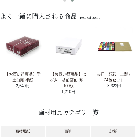
よく一緒に購入される商品
Related Items
【お買い得商品】学
【お買い得商品】は
吉祥 顔彩（上製）
生白鳳 半紙
がき 越前画仙 寿
24色セット
2,640円
100枚
3,322円
1,210円
画材用品カテゴリ一覧
画材用紙
画筆
顔彩