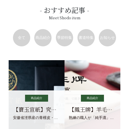
おすすめ記事
Meet Shodo item
全て
商品紹介
季節特集
書道特集
お知らせ
商品紹介
商品紹介
【寶玉宣紙】究極の純粋な宣紙を目指す寶玉宣紙
【鳳王牌】羊毛筆×濃墨での揮毫に最適な宣紙系画仙紙
安徽省涇県産の青檀皮・砂田稲藁・清らかな渓流水、熟練手漉き職人の卓越した手漉技術による最高級の純宣紙です。
熟練の職人が「純手漉」で漉きあげる書画紙。宣紙を好まれるお客様向けの棉料単宣に漉きあげました。