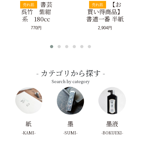
書芸
【お
売れ筋
売れ筋
呉竹 紫紺
買い得商品】
系 180cc
書道一番 半紙
770円
2,904円
カテゴリから探す
Search by category
紙
墨
墨液
KAMI
SUMI
BOKUEKI