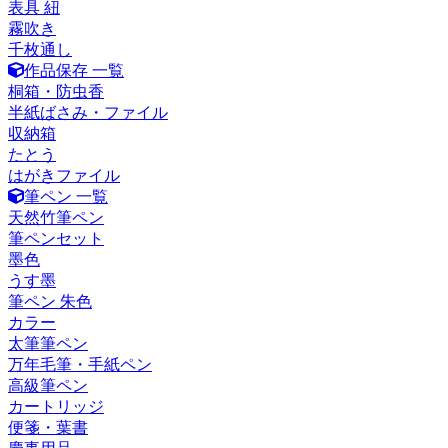
表具 紐
霧吹き
千枚通し
作品保存 一覧
桐箱・防虫香
半紙ばさみ・ファイル
収納箱
たとう
はがきファイル
筆ペン 一覧
天然竹筆ペン
筆ペンセット
墨色
うす墨
筆ペン 朱色
カラー
太筆筆ペン
万年毛筆・手紙ペン
高級筆ペン
カートリッジ
便箋・葉書