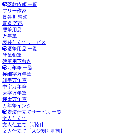
落款依頼 一覧
フリー作家
長谷川 帰海
喜多 芳邑
硬筆用品
万年筆
表装仕立てサービス
硬筆用品 一覧
硬筆鉛筆
硬筆用下敷き
万年筆 一覧
極細字万年筆
細字万年筆
中字万年筆
太字万年筆
極太万年筆
万年筆インク
表装仕立てサービス 一覧
文人仕立て
文人仕立て【明朝】
文人仕立て【スジ割り明朝】