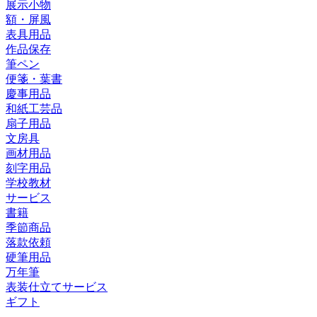
展示小物
額・屏風
表具用品
作品保存
筆ペン
便箋・葉書
慶事用品
和紙工芸品
扇子用品
文房具
画材用品
刻字用品
学校教材
サービス
書籍
季節商品
落款依頼
硬筆用品
万年筆
表装仕立てサービス
ギフト