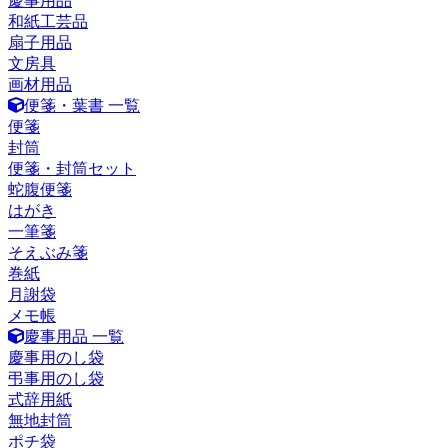
慶事用品
和紙工芸品
扇子用品
文房具
画材用品
便箋・葉書 一覧
便箋
封筒
便箋・封筒セット
蛇腹便箋
はがき
一筆箋
そえぶみ箋
巻紙
月謝袋
メモ帳
慶事用品 一覧
慶事用のし袋
弔事用のし袋
式辞用紙
無地封筒
ポチ袋