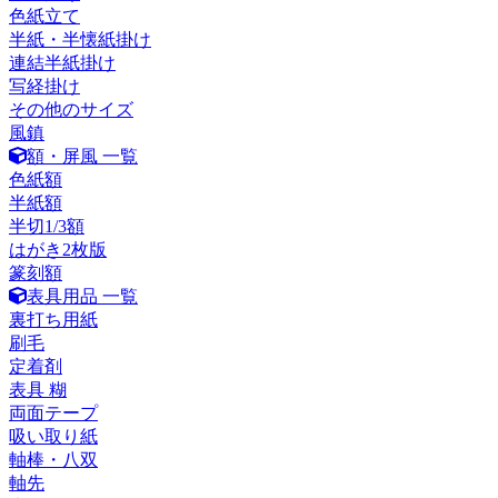
色紙立て
半紙・半懐紙掛け
連結半紙掛け
写経掛け
その他のサイズ
風鎮
額・屏風 一覧
色紙額
半紙額
半切1/3額
はがき2枚版
篆刻額
表具用品 一覧
裏打ち用紙
刷毛
定着剤
表具 糊
両面テープ
吸い取り紙
軸棒・八双
軸先