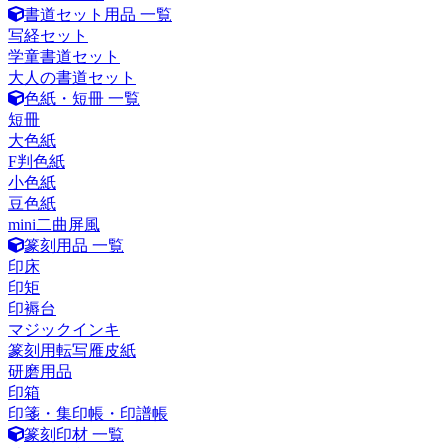
書道セット用品 一覧
写経セット
学童書道セット
大人の書道セット
色紙・短冊 一覧
短冊
大色紙
F判色紙
小色紙
豆色紙
mini二曲屏風
篆刻用品 一覧
印床
印矩
印褥台
マジックインキ
篆刻用転写雁皮紙
研磨用品
印箱
印箋・集印帳・印譜帳
篆刻印材 一覧