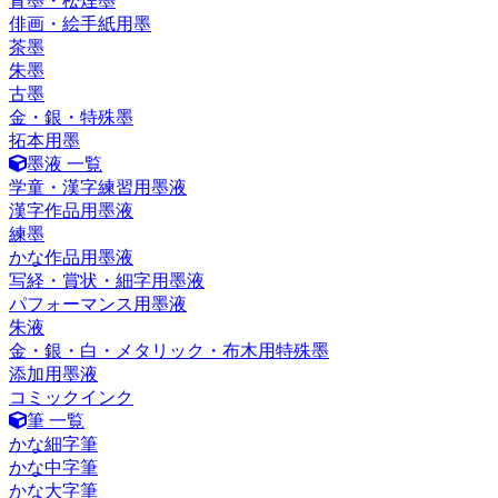
青墨・松煙墨
俳画・絵手紙用墨
茶墨
朱墨
古墨
金・銀・特殊墨
拓本用墨
墨液 一覧
学童・漢字練習用墨液
漢字作品用墨液
練墨
かな作品用墨液
写経・賞状・細字用墨液
パフォーマンス用墨液
朱液
金・銀・白・メタリック・布木用特殊墨
添加用墨液
コミックインク
筆 一覧
かな細字筆
かな中字筆
かな大字筆