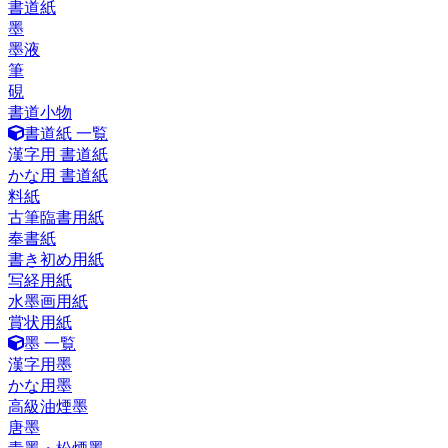
書道紙
墨
墨液
筆
硯
書道小物
書道紙 一覧
漢字用 書道紙
かな用 書道紙
料紙
古筆臨書用紙
奉書紙
書き初め用紙
写経用紙
水墨画用紙
賞状用紙
墨 一覧
漢字用墨
かな用墨
高級油煙墨
唐墨