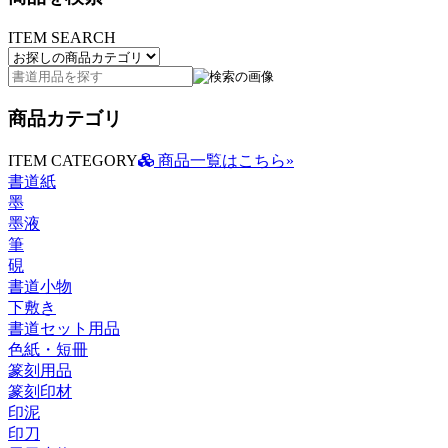
ITEM SEARCH
商品カテゴリ
ITEM CATEGORY
商品一覧はこちら»
書道紙
墨
墨液
筆
硯
書道小物
下敷き
書道セット用品
色紙・短冊
篆刻用品
篆刻印材
印泥
印刀