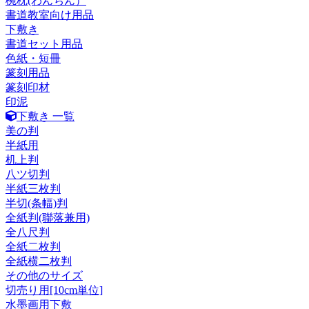
椀枕(わんちん）
書道教室向け用品
下敷き
書道セット用品
色紙・短冊
篆刻用品
篆刻印材
印泥
下敷き 一覧
美の判
半紙用
机上判
八ツ切判
半紙三枚判
半切(条幅)判
全紙判(聯落兼用)
全八尺判
全紙二枚判
全紙横二枚判
その他のサイズ
切売り用[10cm単位]
水墨画用下敷