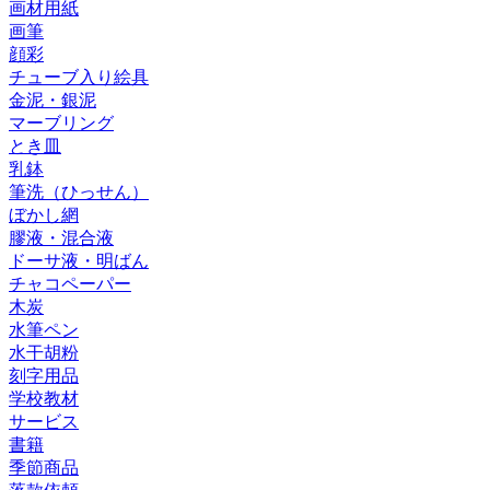
画材用紙
画筆
顔彩
チューブ入り絵具
金泥・銀泥
マーブリング
とき皿
乳鉢
筆洗（ひっせん）
ぼかし網
膠液・混合液
ドーサ液・明ばん
チャコペーパー
木炭
水筆ペン
水干胡粉
刻字用品
学校教材
サービス
書籍
季節商品