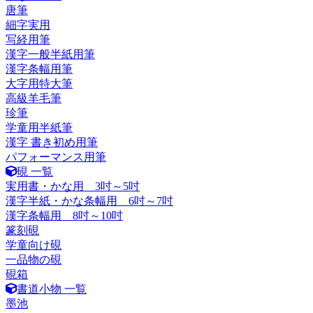
唐筆
細字実用
写経用筆
漢字一般半紙用筆
漢字条幅用筆
大字用特大筆
高級羊毛筆
珍筆
学童用半紙筆
漢字 書き初め用筆
パフォーマンス用筆
硯 一覧
実用書・かな用 3吋～5吋
漢字半紙・かな条幅用 6吋～7吋
漢字条幅用 8吋～10吋
篆刻硯
学童向け硯
一品物の硯
硯箱
書道小物 一覧
墨池