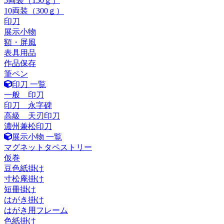
5両装（150ｇ）
10両装（300ｇ）
印刀
展示小物
額・屏風
表具用品
作品保存
筆ペン
印刀 一覧
一般 印刀
印刀 永字碑
高級 天刃印刀
濃州兼松印刀
展示小物 一覧
マグネットタペストリー
仮巻
豆色紙掛け
寸松庵掛け
短冊掛け
はがき掛け
はがき用フレーム
色紙掛け