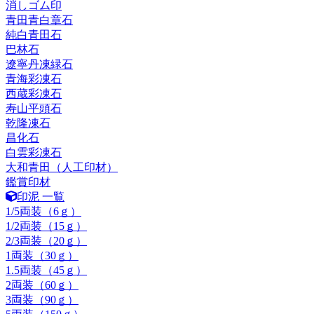
消しゴム印
青田青白章石
純白青田石
巴林石
遼寧丹凍緑石
青海彩凍石
西蔵彩凍石
寿山平頭石
乾隆凍石
昌化石
白雲彩凍石
大和青田（人工印材）
鑑賞印材
印泥 一覧
1/5両装（6ｇ）
1/2両装（15ｇ）
2/3両装（20ｇ）
1両装（30ｇ）
1.5両装（45ｇ）
2両装（60ｇ）
3両装（90ｇ）