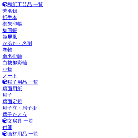
和紙工芸品 一覧
芳名録
折手本
御朱印帳
集画帳
姫屏風
かるた・名刺
巻物
命名掛軸
白抜趣彩軸
小物
ノート
扇子用品 一覧
扇面用紙
扇子
扇面定規
扇子立・扇子掛
扇子たとう
文房具 一覧
付箋
画材用品 一覧