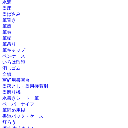
水滴
墨床
墨ばさみ
筆置き
筆筒
筆巻
筆櫛
筆吊り
筆キャップ
ペンケース
いろは歌印
消しゴム
文鎮
写経用書写台
墨落とし・墨用接着剤
墨磨り機
水書きシート・筆
ペーパーナイフ
筆固め用糊
書道バック・ケース
灯ろう