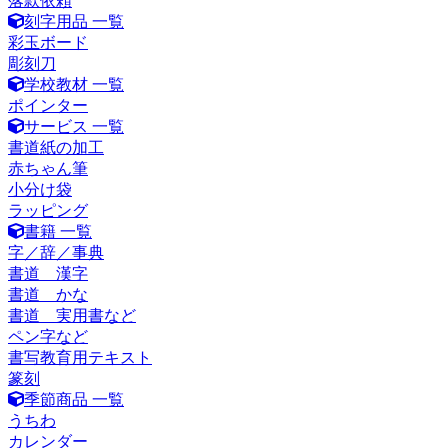
落款依頼
刻字用品 一覧
彩玉ボード
彫刻刀
学校教材 一覧
ポインター
サービス 一覧
書道紙の加工
赤ちゃん筆
小分け袋
ラッピング
書籍 一覧
字／辞／事典
書道 漢字
書道 かな
書道 実用書など
ペン字など
書写教育用テキスト
篆刻
季節商品 一覧
うちわ
カレンダー