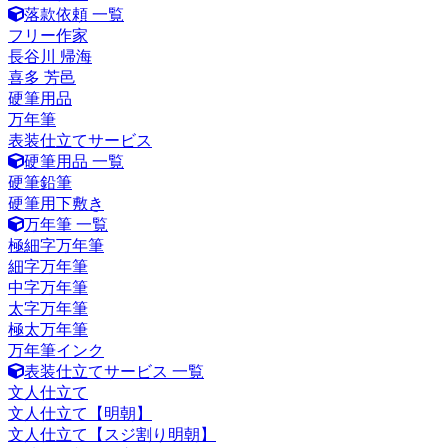
落款依頼 一覧
フリー作家
長谷川 帰海
喜多 芳邑
硬筆用品
万年筆
表装仕立てサービス
硬筆用品 一覧
硬筆鉛筆
硬筆用下敷き
万年筆 一覧
極細字万年筆
細字万年筆
中字万年筆
太字万年筆
極太万年筆
万年筆インク
表装仕立てサービス 一覧
文人仕立て
文人仕立て【明朝】
文人仕立て【スジ割り明朝】