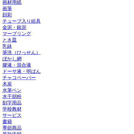
画材用紙
画筆
顔彩
チューブ入り絵具
金泥・銀泥
マーブリング
とき皿
乳鉢
筆洗（ひっせん）
ぼかし網
膠液・混合液
ドーサ液・明ばん
チャコペーパー
木炭
水筆ペン
水干胡粉
刻字用品
学校教材
サービス
書籍
季節商品