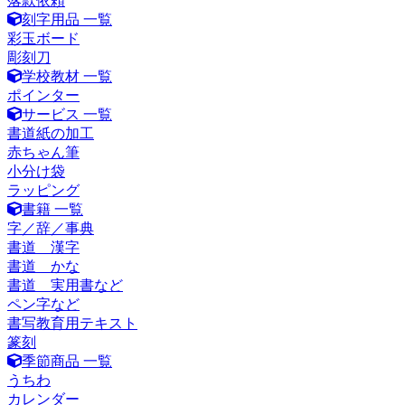
落款依頼
刻字用品 一覧
彩玉ボード
彫刻刀
学校教材 一覧
ポインター
サービス 一覧
書道紙の加工
赤ちゃん筆
小分け袋
ラッピング
書籍 一覧
字／辞／事典
書道 漢字
書道 かな
書道 実用書など
ペン字など
書写教育用テキスト
篆刻
季節商品 一覧
うちわ
カレンダー