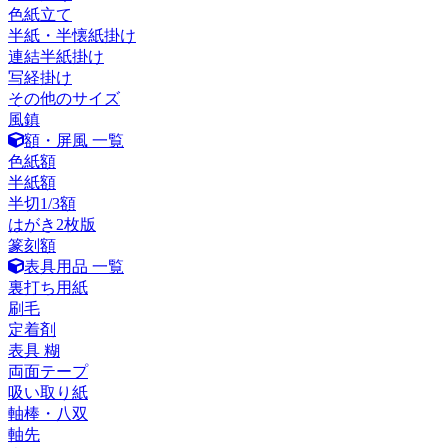
色紙立て
半紙・半懐紙掛け
連結半紙掛け
写経掛け
その他のサイズ
風鎮
額・屏風 一覧
色紙額
半紙額
半切1/3額
はがき2枚版
篆刻額
表具用品 一覧
裏打ち用紙
刷毛
定着剤
表具 糊
両面テープ
吸い取り紙
軸棒・八双
軸先