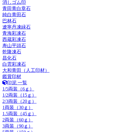
消しゴム印
青田青白章石
純白青田石
巴林石
遼寧丹凍緑石
青海彩凍石
西蔵彩凍石
寿山平頭石
乾隆凍石
昌化石
白雲彩凍石
大和青田（人工印材）
鑑賞印材
印泥 一覧
1/5両装（6ｇ）
1/2両装（15ｇ）
2/3両装（20ｇ）
1両装（30ｇ）
1.5両装（45ｇ）
2両装（60ｇ）
3両装（90ｇ）