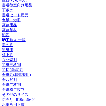
椀枕(わんちん）
書道教室向け用品
下敷き
書道セット用品
色紙・短冊
篆刻用品
篆刻印材
印泥
下敷き 一覧
美の判
半紙用
机上判
八ツ切判
半紙三枚判
半切(条幅)判
全紙判(聯落兼用)
全八尺判
全紙二枚判
全紙横二枚判
その他のサイズ
切売り用[10cm単位]
水墨画用下敷