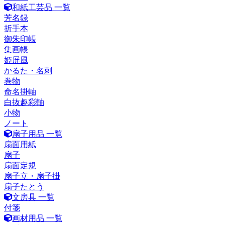
和紙工芸品 一覧
芳名録
折手本
御朱印帳
集画帳
姫屏風
かるた・名刺
巻物
命名掛軸
白抜趣彩軸
小物
ノート
扇子用品 一覧
扇面用紙
扇子
扇面定規
扇子立・扇子掛
扇子たとう
文房具 一覧
付箋
画材用品 一覧