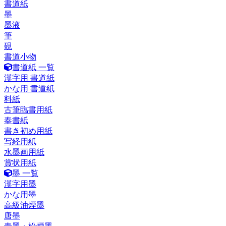
書道紙
墨
墨液
筆
硯
書道小物
書道紙 一覧
漢字用 書道紙
かな用 書道紙
料紙
古筆臨書用紙
奉書紙
書き初め用紙
写経用紙
水墨画用紙
賞状用紙
墨 一覧
漢字用墨
かな用墨
高級油煙墨
唐墨