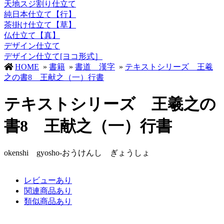
天地スジ割り仕立て
純日本仕立て【行】
茶掛け仕立て【草】
仏仕立て【真】
デザイン仕立て
デザイン仕立て[ヨコ形式］
HOME
»
書籍
»
書道 漢字
»
テキストシリーズ 王羲
之の書8 王献之（一）行書
テキストシリーズ 王羲之の
書8 王献之（一）行書
okenshi gyosho-おうけんし ぎょうしょ
レビューあり
関連商品あり
類似商品あり