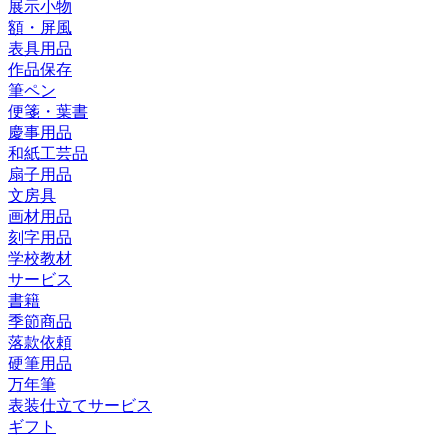
展示小物
額・屏風
表具用品
作品保存
筆ペン
便箋・葉書
慶事用品
和紙工芸品
扇子用品
文房具
画材用品
刻字用品
学校教材
サービス
書籍
季節商品
落款依頼
硬筆用品
万年筆
表装仕立てサービス
ギフト