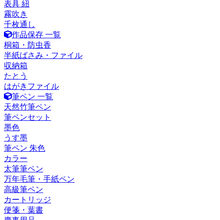
表具 紐
霧吹き
千枚通し
作品保存 一覧
桐箱・防虫香
半紙ばさみ・ファイル
収納箱
たとう
はがきファイル
筆ペン 一覧
天然竹筆ペン
筆ペンセット
墨色
うす墨
筆ペン 朱色
カラー
太筆筆ペン
万年毛筆・手紙ペン
高級筆ペン
カートリッジ
便箋・葉書