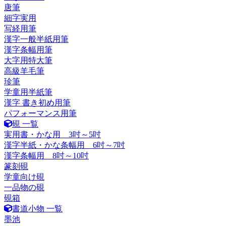
唐筆
細字実用
写経用筆
漢字一般半紙用筆
漢字条幅用筆
大字用特大筆
高級羊毛筆
珍筆
学童用半紙筆
漢字 書き初め用筆
パフォーマンス用筆
硯 一覧
実用書・かな用 3吋～5吋
漢字半紙・かな条幅用 6吋～7吋
漢字条幅用 8吋～10吋
篆刻硯
学童向け硯
一品物の硯
硯箱
書道小物 一覧
墨池