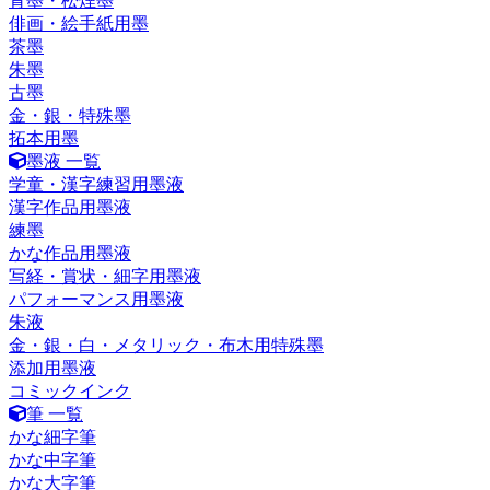
青墨・松煙墨
俳画・絵手紙用墨
茶墨
朱墨
古墨
金・銀・特殊墨
拓本用墨
墨液 一覧
学童・漢字練習用墨液
漢字作品用墨液
練墨
かな作品用墨液
写経・賞状・細字用墨液
パフォーマンス用墨液
朱液
金・銀・白・メタリック・布木用特殊墨
添加用墨液
コミックインク
筆 一覧
かな細字筆
かな中字筆
かな大字筆