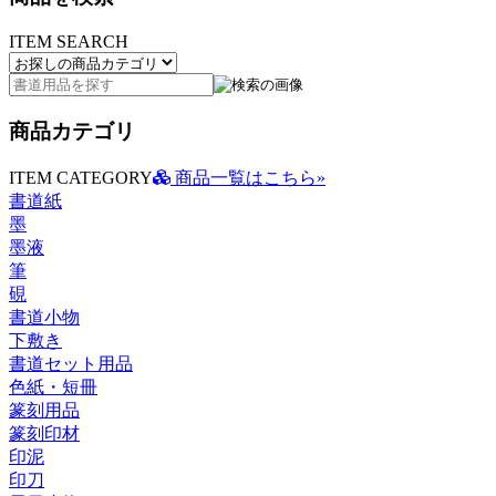
ITEM SEARCH
商品カテゴリ
ITEM CATEGORY
商品一覧はこちら»
書道紙
墨
墨液
筆
硯
書道小物
下敷き
書道セット用品
色紙・短冊
篆刻用品
篆刻印材
印泥
印刀