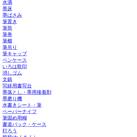
水滴
墨床
墨ばさみ
筆置き
筆筒
筆巻
筆櫛
筆吊り
筆キャップ
ペンケース
いろは歌印
消しゴム
文鎮
写経用書写台
墨落とし・墨用接着剤
墨磨り機
水書きシート・筆
ペーパーナイフ
筆固め用糊
書道バック・ケース
灯ろう