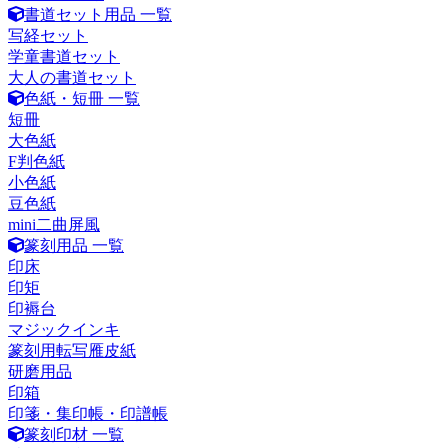
書道セット用品 一覧
写経セット
学童書道セット
大人の書道セット
色紙・短冊 一覧
短冊
大色紙
F判色紙
小色紙
豆色紙
mini二曲屏風
篆刻用品 一覧
印床
印矩
印褥台
マジックインキ
篆刻用転写雁皮紙
研磨用品
印箱
印箋・集印帳・印譜帳
篆刻印材 一覧