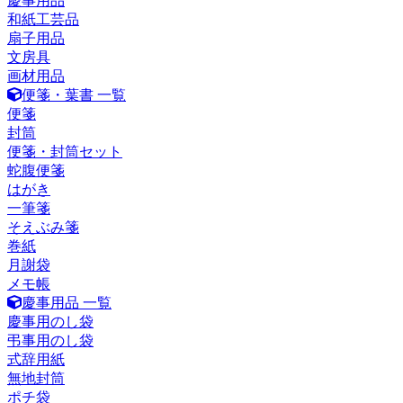
慶事用品
和紙工芸品
扇子用品
文房具
画材用品
便箋・葉書 一覧
便箋
封筒
便箋・封筒セット
蛇腹便箋
はがき
一筆箋
そえぶみ箋
巻紙
月謝袋
メモ帳
慶事用品 一覧
慶事用のし袋
弔事用のし袋
式辞用紙
無地封筒
ポチ袋