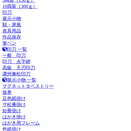
5両装（150ｇ）
10両装（300ｇ）
印刀
展示小物
額・屏風
表具用品
作品保存
筆ペン
印刀 一覧
一般 印刀
印刀 永字碑
高級 天刃印刀
濃州兼松印刀
展示小物 一覧
マグネットタペストリー
仮巻
豆色紙掛け
寸松庵掛け
短冊掛け
はがき掛け
はがき用フレーム
色紙掛け