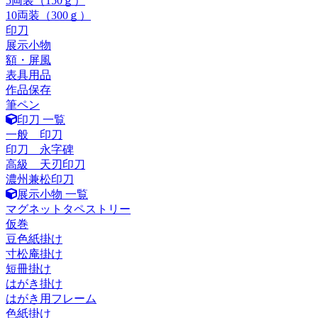
5両装（150ｇ）
10両装（300ｇ）
印刀
展示小物
額・屏風
表具用品
作品保存
筆ペン
印刀 一覧
一般 印刀
印刀 永字碑
高級 天刃印刀
濃州兼松印刀
展示小物 一覧
マグネットタペストリー
仮巻
豆色紙掛け
寸松庵掛け
短冊掛け
はがき掛け
はがき用フレーム
色紙掛け