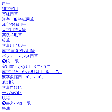
唐筆
細字実用
写経用筆
漢字一般半紙用筆
漢字条幅用筆
大字用特大筆
高級羊毛筆
珍筆
学童用半紙筆
漢字 書き初め用筆
パフォーマンス用筆
硯 一覧
実用書・かな用 3吋～5吋
漢字半紙・かな条幅用 6吋～7吋
漢字条幅用 8吋～10吋
篆刻硯
学童向け硯
一品物の硯
硯箱
書道小物 一覧
墨池