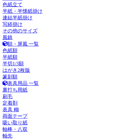
色紙立て
半紙・半懐紙掛け
連結半紙掛け
写経掛け
その他のサイズ
風鎮
額・屏風 一覧
色紙額
半紙額
半切1/3額
はがき2枚版
篆刻額
表具用品 一覧
裏打ち用紙
刷毛
定着剤
表具 糊
両面テープ
吸い取り紙
軸棒・八双
軸先