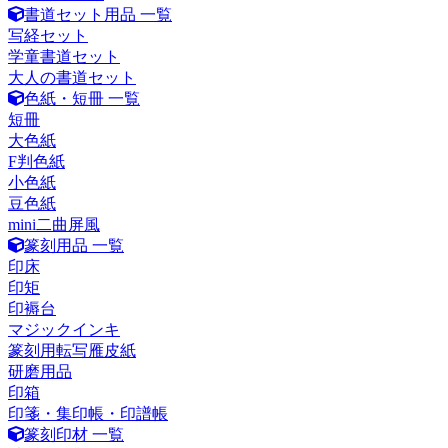
書道セット用品 一覧
写経セット
学童書道セット
大人の書道セット
色紙・短冊 一覧
短冊
大色紙
F判色紙
小色紙
豆色紙
mini二曲屏風
篆刻用品 一覧
印床
印矩
印褥台
マジックインキ
篆刻用転写雁皮紙
研磨用品
印箱
印箋・集印帳・印譜帳
篆刻印材 一覧