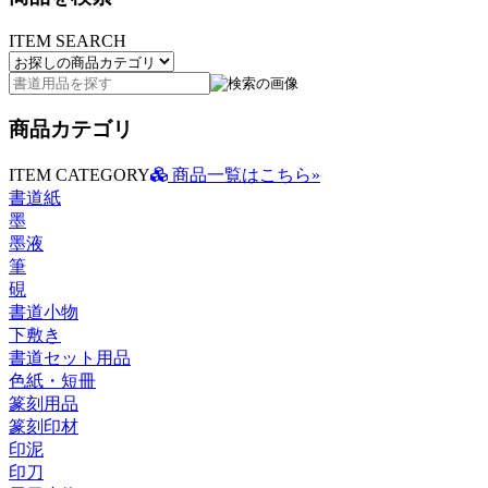
ITEM SEARCH
商品カテゴリ
ITEM CATEGORY
商品一覧はこちら»
書道紙
墨
墨液
筆
硯
書道小物
下敷き
書道セット用品
色紙・短冊
篆刻用品
篆刻印材
印泥
印刀