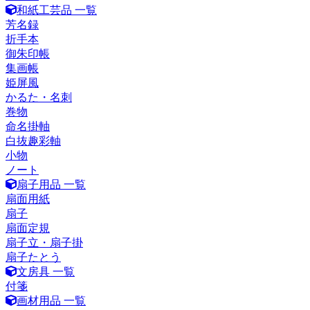
和紙工芸品 一覧
芳名録
折手本
御朱印帳
集画帳
姫屏風
かるた・名刺
巻物
命名掛軸
白抜趣彩軸
小物
ノート
扇子用品 一覧
扇面用紙
扇子
扇面定規
扇子立・扇子掛
扇子たとう
文房具 一覧
付箋
画材用品 一覧