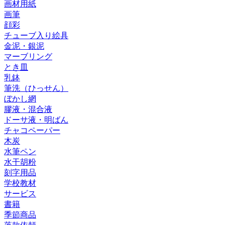
画材用紙
画筆
顔彩
チューブ入り絵具
金泥・銀泥
マーブリング
とき皿
乳鉢
筆洗（ひっせん）
ぼかし網
膠液・混合液
ドーサ液・明ばん
チャコペーパー
木炭
水筆ペン
水干胡粉
刻字用品
学校教材
サービス
書籍
季節商品