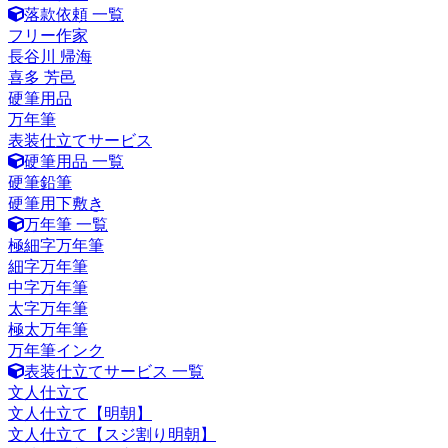
落款依頼 一覧
フリー作家
長谷川 帰海
喜多 芳邑
硬筆用品
万年筆
表装仕立てサービス
硬筆用品 一覧
硬筆鉛筆
硬筆用下敷き
万年筆 一覧
極細字万年筆
細字万年筆
中字万年筆
太字万年筆
極太万年筆
万年筆インク
表装仕立てサービス 一覧
文人仕立て
文人仕立て【明朝】
文人仕立て【スジ割り明朝】