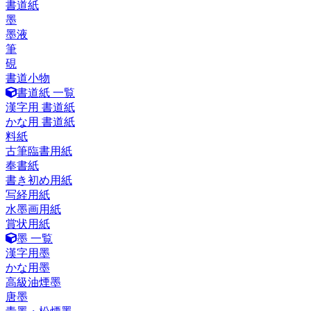
書道紙
墨
墨液
筆
硯
書道小物
書道紙 一覧
漢字用 書道紙
かな用 書道紙
料紙
古筆臨書用紙
奉書紙
書き初め用紙
写経用紙
水墨画用紙
賞状用紙
墨 一覧
漢字用墨
かな用墨
高級油煙墨
唐墨