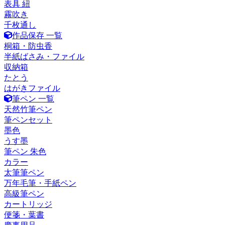
表具 紐
霧吹き
千枚通し
作品保存 一覧
桐箱・防虫香
半紙ばさみ・ファイル
収納箱
たとう
はがきファイル
筆ペン 一覧
天然竹筆ペン
筆ペンセット
墨色
うす墨
筆ペン 朱色
カラー
太筆筆ペン
万年毛筆・手紙ペン
高級筆ペン
カートリッジ
便箋・葉書