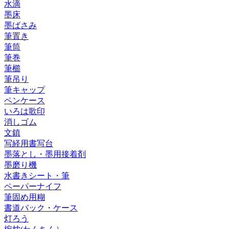
水滴
墨床
墨ばさみ
筆置き
筆筒
筆巻
筆櫛
筆吊り
筆キャップ
ペンケース
いろは歌印
消しゴム
文鎮
写経用書写台
墨落とし・墨用接着剤
墨磨り機
水書きシート・筆
ペーパーナイフ
筆固め用糊
書道バック・ケース
灯ろう