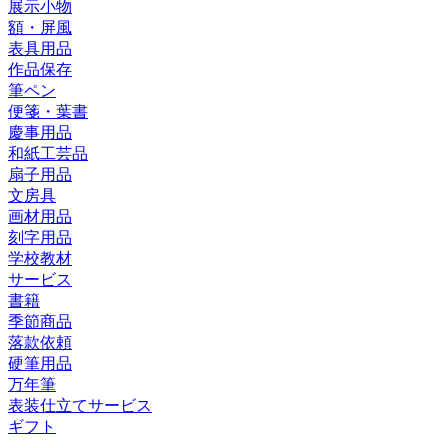
展示小物
額・屏風
表具用品
作品保存
筆ペン
便箋・葉書
慶事用品
和紙工芸品
扇子用品
文房具
画材用品
刻字用品
学校教材
サービス
書籍
季節商品
落款依頼
硬筆用品
万年筆
表装仕立てサービス
ギフト