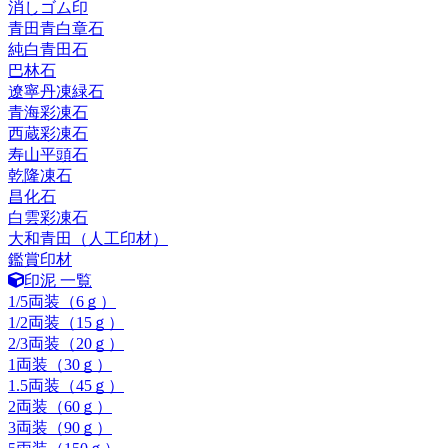
消しゴム印
青田青白章石
純白青田石
巴林石
遼寧丹凍緑石
青海彩凍石
西蔵彩凍石
寿山平頭石
乾隆凍石
昌化石
白雲彩凍石
大和青田（人工印材）
鑑賞印材
印泥 一覧
1/5両装（6ｇ）
1/2両装（15ｇ）
2/3両装（20ｇ）
1両装（30ｇ）
1.5両装（45ｇ）
2両装（60ｇ）
3両装（90ｇ）