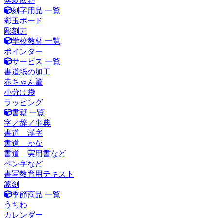
落款依頼
刻字用品 一覧
彩玉ボード
彫刻刀
学校教材 一覧
ポインター
サービス 一覧
書道紙の加工
赤ちゃん筆
小分け袋
ラッピング
書籍 一覧
字／辞／事典
書道 漢字
書道 かな
書道 実用書など
ペン字など
書写教育用テキスト
篆刻
季節商品 一覧
うちわ
カレンダー