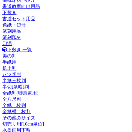
椀枕(わんちん）
書道教室向け用品
下敷き
書道セット用品
色紙・短冊
篆刻用品
篆刻印材
印泥
下敷き 一覧
美の判
半紙用
机上判
八ツ切判
半紙三枚判
半切(条幅)判
全紙判(聯落兼用)
全八尺判
全紙二枚判
全紙横二枚判
その他のサイズ
切売り用[10cm単位]
水墨画用下敷