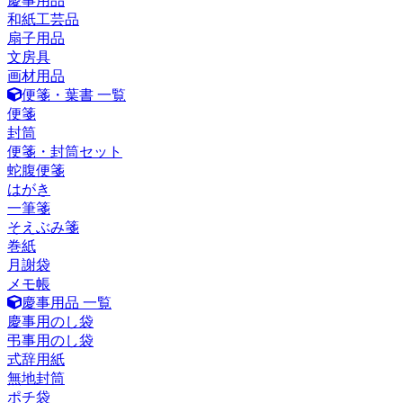
慶事用品
和紙工芸品
扇子用品
文房具
画材用品
便箋・葉書 一覧
便箋
封筒
便箋・封筒セット
蛇腹便箋
はがき
一筆箋
そえぶみ箋
巻紙
月謝袋
メモ帳
慶事用品 一覧
慶事用のし袋
弔事用のし袋
式辞用紙
無地封筒
ポチ袋