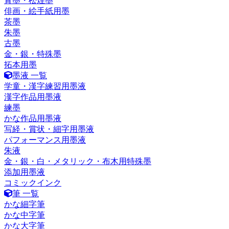
青墨・松煙墨
俳画・絵手紙用墨
茶墨
朱墨
古墨
金・銀・特殊墨
拓本用墨
墨液 一覧
学童・漢字練習用墨液
漢字作品用墨液
練墨
かな作品用墨液
写経・賞状・細字用墨液
パフォーマンス用墨液
朱液
金・銀・白・メタリック・布木用特殊墨
添加用墨液
コミックインク
筆 一覧
かな細字筆
かな中字筆
かな大字筆