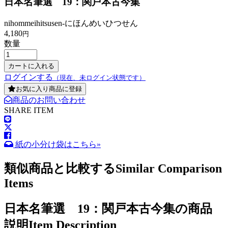
日本名筆選 19：関戸本古今集
nihommeihitsusen-にほんめいひつせん
4,180
円
数量
ログインする
（現在、未ログイン状態です）
お気に入り商品に登録
商品のお問い合わせ
SHARE ITEM
紙の小分け袋はこちら»
類似商品と比較する
Similar Comparison
Items
日本名筆選 19：関戸本古今集の商品
説明
Item Description