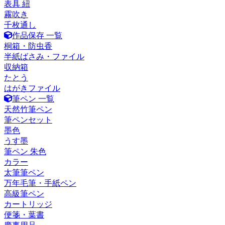
表具 紐
霧吹き
千枚通し
作品保存 一覧
桐箱・防虫香
半紙ばさみ・ファイル
収納箱
たとう
はがきファイル
筆ペン 一覧
天然竹筆ペン
筆ペンセット
墨色
うす墨
筆ペン 朱色
カラー
太筆筆ペン
万年毛筆・手紙ペン
高級筆ペン
カートリッジ
便箋・葉書