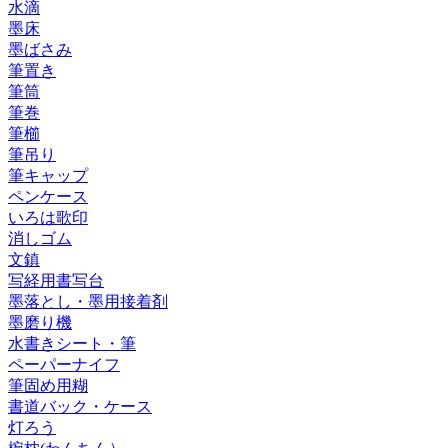
水滴
墨床
墨ばさみ
筆置き
筆筒
筆巻
筆櫛
筆吊り
筆キャップ
ペンケース
いろは歌印
消しゴム
文鎮
写経用書写台
墨落とし・墨用接着剤
墨磨り機
水書きシート・筆
ペーパーナイフ
筆固め用糊
書道バック・ケース
灯ろう