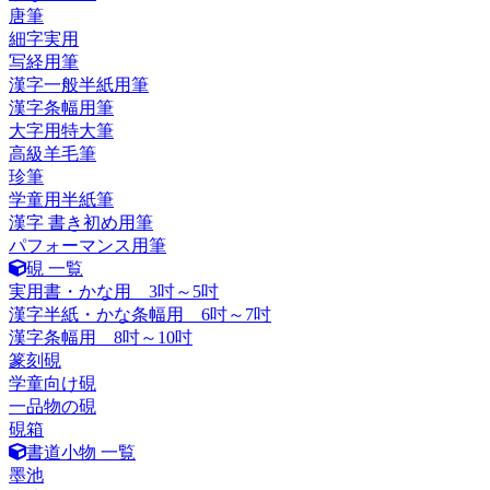
唐筆
細字実用
写経用筆
漢字一般半紙用筆
漢字条幅用筆
大字用特大筆
高級羊毛筆
珍筆
学童用半紙筆
漢字 書き初め用筆
パフォーマンス用筆
硯 一覧
実用書・かな用 3吋～5吋
漢字半紙・かな条幅用 6吋～7吋
漢字条幅用 8吋～10吋
篆刻硯
学童向け硯
一品物の硯
硯箱
書道小物 一覧
墨池