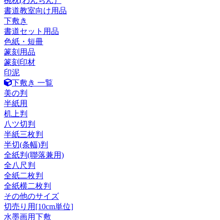
椀枕(わんちん）
書道教室向け用品
下敷き
書道セット用品
色紙・短冊
篆刻用品
篆刻印材
印泥
下敷き 一覧
美の判
半紙用
机上判
八ツ切判
半紙三枚判
半切(条幅)判
全紙判(聯落兼用)
全八尺判
全紙二枚判
全紙横二枚判
その他のサイズ
切売り用[10cm単位]
水墨画用下敷