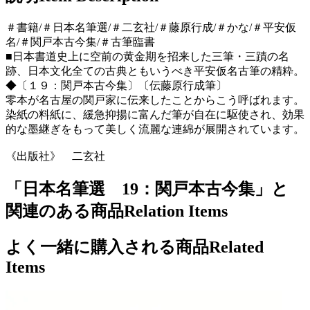
＃書籍/＃日本名筆選/＃二玄社/＃藤原行成/＃かな/＃平安仮
名/＃関戸本古今集/＃古筆臨書
■日本書道史上に空前の黄金期を招来した三筆・三蹟の名
跡、日本文化全ての古典ともいうべき平安仮名古筆の精粋。
◆〔１９：関戸本古今集〕〔伝藤原行成筆〕
零本が名古屋の関戸家に伝来したことからこう呼ばれます。
染紙の料紙に、緩急抑揚に富んだ筆が自在に駆使され、効果
的な墨継ぎをもって美しく流麗な連綿が展開されています。
《出版社》 二玄社
「日本名筆選 19：関戸本古今集」と
関連のある商品
Relation Items
よく一緒に購入される商品
Related
Items