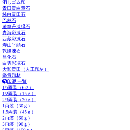
消しゴム印
青田青白章石
純白青田石
巴林石
遼寧丹凍緑石
青海彩凍石
西蔵彩凍石
寿山平頭石
乾隆凍石
昌化石
白雲彩凍石
大和青田（人工印材）
鑑賞印材
印泥 一覧
1/5両装（6ｇ）
1/2両装（15ｇ）
2/3両装（20ｇ）
1両装（30ｇ）
1.5両装（45ｇ）
2両装（60ｇ）
3両装（90ｇ）