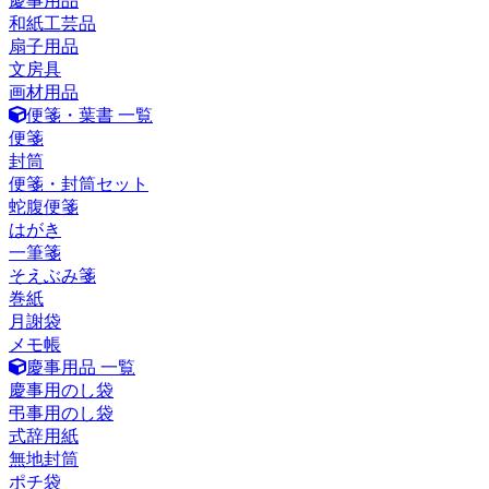
慶事用品
和紙工芸品
扇子用品
文房具
画材用品
便箋・葉書 一覧
便箋
封筒
便箋・封筒セット
蛇腹便箋
はがき
一筆箋
そえぶみ箋
巻紙
月謝袋
メモ帳
慶事用品 一覧
慶事用のし袋
弔事用のし袋
式辞用紙
無地封筒
ポチ袋