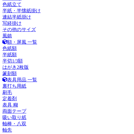
色紙立て
半紙・半懐紙掛け
連結半紙掛け
写経掛け
その他のサイズ
風鎮
額・屏風 一覧
色紙額
半紙額
半切1/3額
はがき2枚版
篆刻額
表具用品 一覧
裏打ち用紙
刷毛
定着剤
表具 糊
両面テープ
吸い取り紙
軸棒・八双
軸先