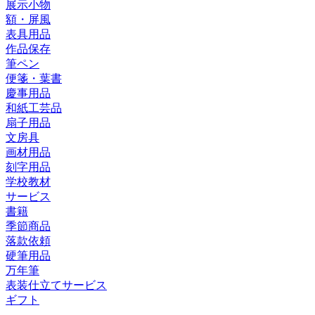
展示小物
額・屏風
表具用品
作品保存
筆ペン
便箋・葉書
慶事用品
和紙工芸品
扇子用品
文房具
画材用品
刻字用品
学校教材
サービス
書籍
季節商品
落款依頼
硬筆用品
万年筆
表装仕立てサービス
ギフト