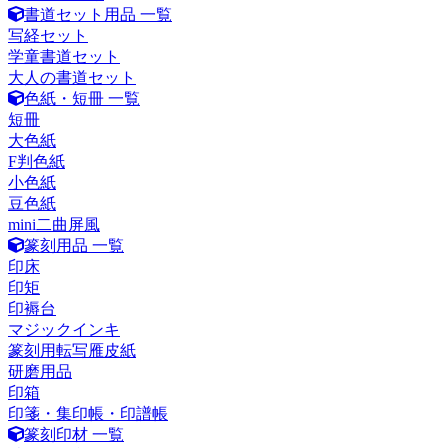
書道セット用品 一覧
写経セット
学童書道セット
大人の書道セット
色紙・短冊 一覧
短冊
大色紙
F判色紙
小色紙
豆色紙
mini二曲屏風
篆刻用品 一覧
印床
印矩
印褥台
マジックインキ
篆刻用転写雁皮紙
研磨用品
印箱
印箋・集印帳・印譜帳
篆刻印材 一覧