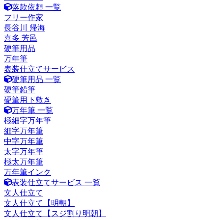
落款依頼 一覧
フリー作家
長谷川 帰海
喜多 芳邑
硬筆用品
万年筆
表装仕立てサービス
硬筆用品 一覧
硬筆鉛筆
硬筆用下敷き
万年筆 一覧
極細字万年筆
細字万年筆
中字万年筆
太字万年筆
極太万年筆
万年筆インク
表装仕立てサービス 一覧
文人仕立て
文人仕立て【明朝】
文人仕立て【スジ割り明朝】