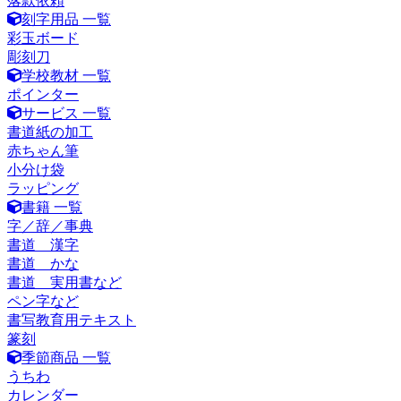
落款依頼
刻字用品 一覧
彩玉ボード
彫刻刀
学校教材 一覧
ポインター
サービス 一覧
書道紙の加工
赤ちゃん筆
小分け袋
ラッピング
書籍 一覧
字／辞／事典
書道 漢字
書道 かな
書道 実用書など
ペン字など
書写教育用テキスト
篆刻
季節商品 一覧
うちわ
カレンダー