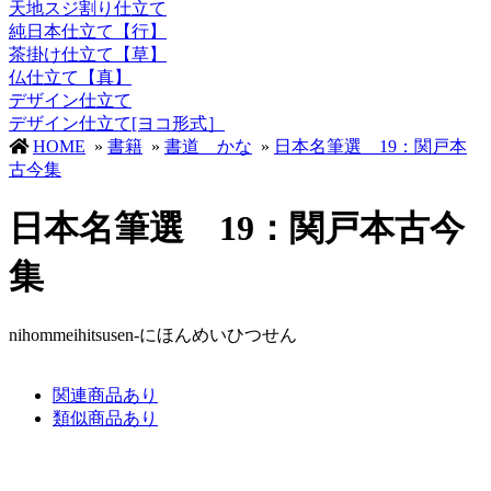
天地スジ割り仕立て
純日本仕立て【行】
茶掛け仕立て【草】
仏仕立て【真】
デザイン仕立て
デザイン仕立て[ヨコ形式］
HOME
»
書籍
»
書道 かな
»
日本名筆選 19：関戸本
古今集
日本名筆選 19：関戸本古今
集
nihommeihitsusen-にほんめいひつせん
関連商品あり
類似商品あり