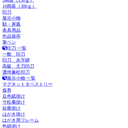
5両装（150ｇ）
10両装（300ｇ）
印刀
展示小物
額・屏風
表具用品
作品保存
筆ペン
印刀 一覧
一般 印刀
印刀 永字碑
高級 天刃印刀
濃州兼松印刀
展示小物 一覧
マグネットタペストリー
仮巻
豆色紙掛け
寸松庵掛け
短冊掛け
はがき掛け
はがき用フレーム
色紙掛け