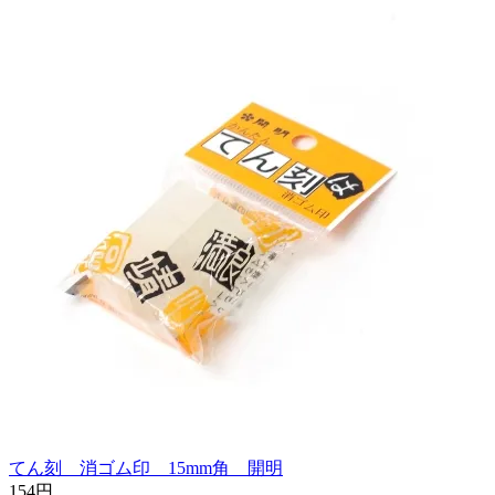
てん刻 消ゴム印 15mm角 開明
154円