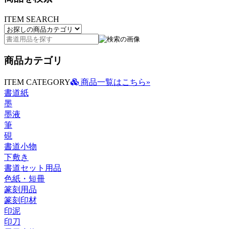
ITEM SEARCH
商品カテゴリ
ITEM CATEGORY
商品一覧はこちら»
書道紙
墨
墨液
筆
硯
書道小物
下敷き
書道セット用品
色紙・短冊
篆刻用品
篆刻印材
印泥
印刀