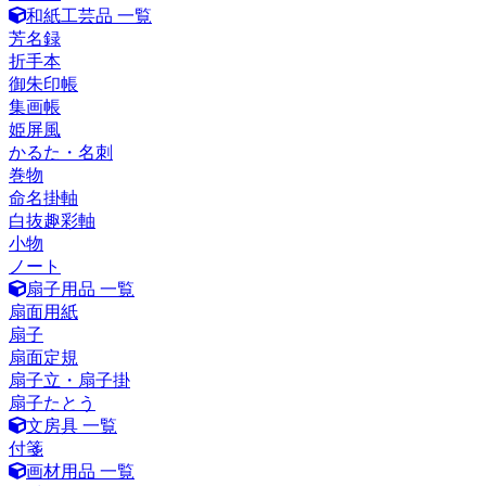
和紙工芸品 一覧
芳名録
折手本
御朱印帳
集画帳
姫屏風
かるた・名刺
巻物
命名掛軸
白抜趣彩軸
小物
ノート
扇子用品 一覧
扇面用紙
扇子
扇面定規
扇子立・扇子掛
扇子たとう
文房具 一覧
付箋
画材用品 一覧