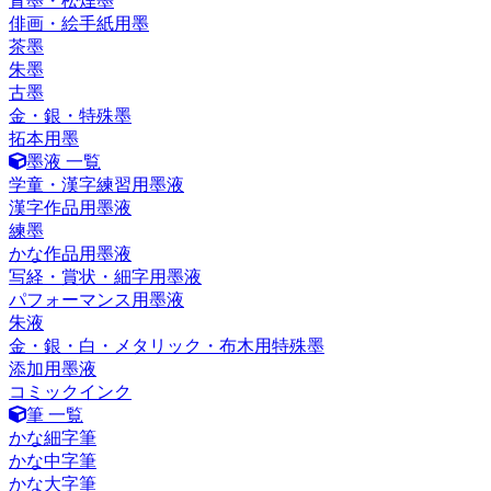
青墨・松煙墨
俳画・絵手紙用墨
茶墨
朱墨
古墨
金・銀・特殊墨
拓本用墨
墨液 一覧
学童・漢字練習用墨液
漢字作品用墨液
練墨
かな作品用墨液
写経・賞状・細字用墨液
パフォーマンス用墨液
朱液
金・銀・白・メタリック・布木用特殊墨
添加用墨液
コミックインク
筆 一覧
かな細字筆
かな中字筆
かな大字筆