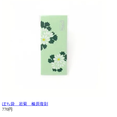
ぽち袋 岩菊 榛原復刻
770円