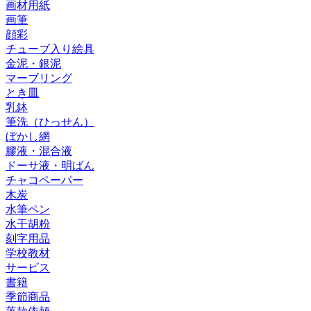
画材用紙
画筆
顔彩
チューブ入り絵具
金泥・銀泥
マーブリング
とき皿
乳鉢
筆洗（ひっせん）
ぼかし網
膠液・混合液
ドーサ液・明ばん
チャコペーパー
木炭
水筆ペン
水干胡粉
刻字用品
学校教材
サービス
書籍
季節商品