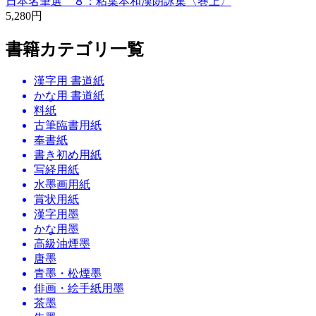
日本名筆選 ８：粘葉本和漢朗詠集〈巻上〉
5,280円
書籍カテゴリ一覧
漢字用 書道紙
かな用 書道紙
料紙
古筆臨書用紙
奉書紙
書き初め用紙
写経用紙
水墨画用紙
賞状用紙
漢字用墨
かな用墨
高級油煙墨
唐墨
青墨・松煙墨
俳画・絵手紙用墨
茶墨