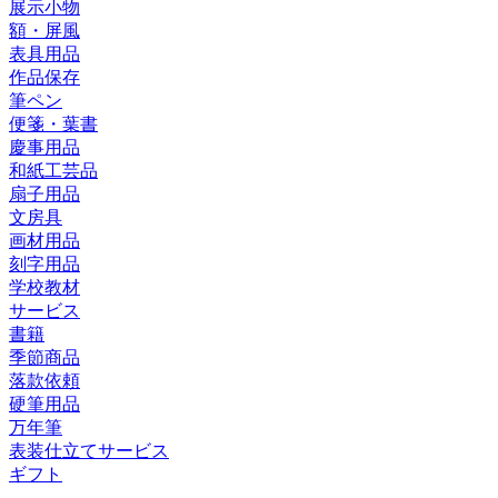
展示小物
額・屏風
表具用品
作品保存
筆ペン
便箋・葉書
慶事用品
和紙工芸品
扇子用品
文房具
画材用品
刻字用品
学校教材
サービス
書籍
季節商品
落款依頼
硬筆用品
万年筆
表装仕立てサービス
ギフト