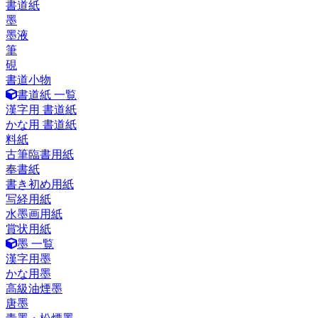
書道紙
墨
墨液
筆
硯
書道小物
書道紙 一覧
漢字用 書道紙
かな用 書道紙
料紙
古筆臨書用紙
奉書紙
書き初め用紙
写経用紙
水墨画用紙
賞状用紙
墨 一覧
漢字用墨
かな用墨
高級油煙墨
唐墨