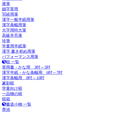
唐筆
細字実用
写経用筆
漢字一般半紙用筆
漢字条幅用筆
大字用特大筆
高級羊毛筆
珍筆
学童用半紙筆
漢字 書き初め用筆
パフォーマンス用筆
硯 一覧
実用書・かな用 3吋～5吋
漢字半紙・かな条幅用 6吋～7吋
漢字条幅用 8吋～10吋
篆刻硯
学童向け硯
一品物の硯
硯箱
書道小物 一覧
墨池