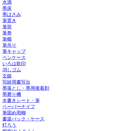
水滴
墨床
墨ばさみ
筆置き
筆筒
筆巻
筆櫛
筆吊り
筆キャップ
ペンケース
いろは歌印
消しゴム
文鎮
写経用書写台
墨落とし・墨用接着剤
墨磨り機
水書きシート・筆
ペーパーナイフ
筆固め用糊
書道バック・ケース
灯ろう