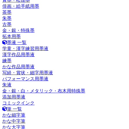
青墨・松煙墨
俳画・絵手紙用墨
茶墨
朱墨
古墨
金・銀・特殊墨
拓本用墨
墨液 一覧
学童・漢字練習用墨液
漢字作品用墨液
練墨
かな作品用墨液
写経・賞状・細字用墨液
パフォーマンス用墨液
朱液
金・銀・白・メタリック・布木用特殊墨
添加用墨液
コミックインク
筆 一覧
かな細字筆
かな中字筆
かな大字筆