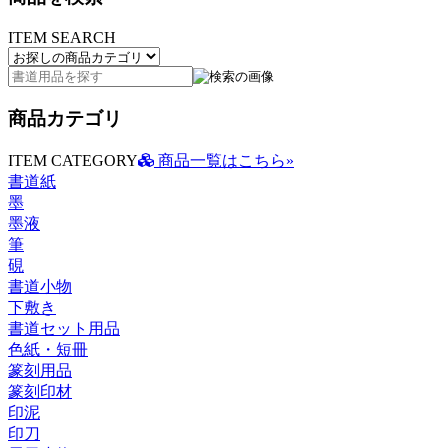
ITEM SEARCH
商品カテゴリ
ITEM CATEGORY
商品一覧はこちら»
書道紙
墨
墨液
筆
硯
書道小物
下敷き
書道セット用品
色紙・短冊
篆刻用品
篆刻印材
印泥
印刀