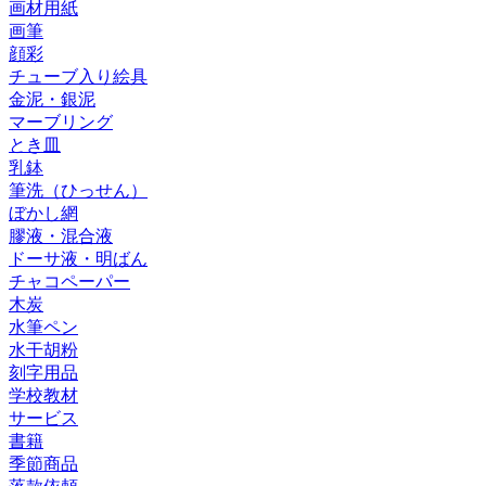
画材用紙
画筆
顔彩
チューブ入り絵具
金泥・銀泥
マーブリング
とき皿
乳鉢
筆洗（ひっせん）
ぼかし網
膠液・混合液
ドーサ液・明ばん
チャコペーパー
木炭
水筆ペン
水干胡粉
刻字用品
学校教材
サービス
書籍
季節商品