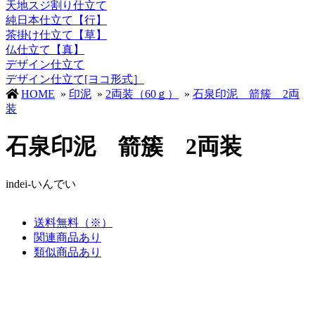
天地スジ割り仕立て
純日本仕立て【行】
茶掛け仕立て【草】
仏仕立て【真】
デザイン仕立て
デザイン仕立て[ヨコ形式］
HOME
»
印泥
»
2両装（60ｇ）
»
石泉印泥 箭簇 2両
装
石泉印泥 箭簇 2両装
indei-いんでい
送料無料（※）
関連商品あり
類似商品あり