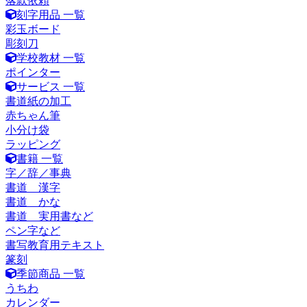
落款依頼
刻字用品 一覧
彩玉ボード
彫刻刀
学校教材 一覧
ポインター
サービス 一覧
書道紙の加工
赤ちゃん筆
小分け袋
ラッピング
書籍 一覧
字／辞／事典
書道 漢字
書道 かな
書道 実用書など
ペン字など
書写教育用テキスト
篆刻
季節商品 一覧
うちわ
カレンダー