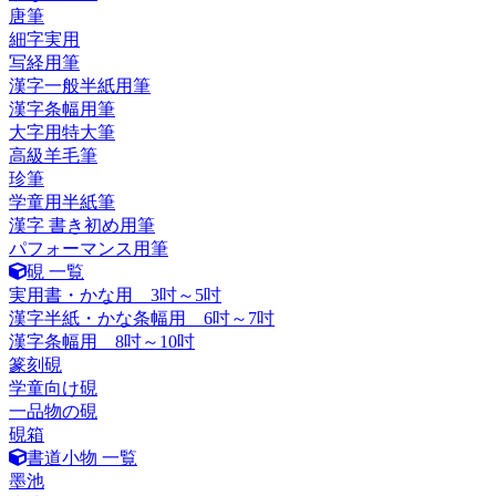
唐筆
細字実用
写経用筆
漢字一般半紙用筆
漢字条幅用筆
大字用特大筆
高級羊毛筆
珍筆
学童用半紙筆
漢字 書き初め用筆
パフォーマンス用筆
硯 一覧
実用書・かな用 3吋～5吋
漢字半紙・かな条幅用 6吋～7吋
漢字条幅用 8吋～10吋
篆刻硯
学童向け硯
一品物の硯
硯箱
書道小物 一覧
墨池