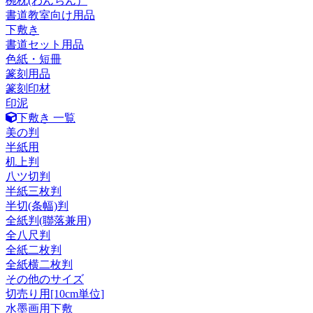
椀枕(わんちん）
書道教室向け用品
下敷き
書道セット用品
色紙・短冊
篆刻用品
篆刻印材
印泥
下敷き 一覧
美の判
半紙用
机上判
八ツ切判
半紙三枚判
半切(条幅)判
全紙判(聯落兼用)
全八尺判
全紙二枚判
全紙横二枚判
その他のサイズ
切売り用[10cm単位]
水墨画用下敷