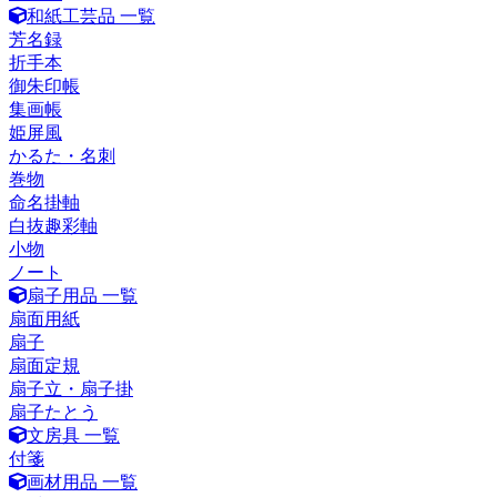
和紙工芸品 一覧
芳名録
折手本
御朱印帳
集画帳
姫屏風
かるた・名刺
巻物
命名掛軸
白抜趣彩軸
小物
ノート
扇子用品 一覧
扇面用紙
扇子
扇面定規
扇子立・扇子掛
扇子たとう
文房具 一覧
付箋
画材用品 一覧