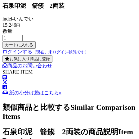
石泉印泥 箭簇 2両装
indei-いんでい
15,246
円
数量
ログインする
（現在、未ログイン状態です）
お気に入り商品に登録
商品のお問い合わせ
SHARE ITEM
紙の小分け袋はこちら»
類似商品と比較する
Similar Comparison
Items
石泉印泥 箭簇 2両装の商品説明
Item