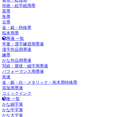
青墨・松煙墨
俳画・絵手紙用墨
茶墨
朱墨
古墨
金・銀・特殊墨
拓本用墨
墨液 一覧
学童・漢字練習用墨液
漢字作品用墨液
練墨
かな作品用墨液
写経・賞状・細字用墨液
パフォーマンス用墨液
朱液
金・銀・白・メタリック・布木用特殊墨
添加用墨液
コミックインク
筆 一覧
かな細字筆
かな中字筆
かな大字筆