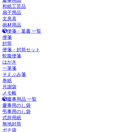
慶事用品
和紙工芸品
扇子用品
文房具
画材用品
便箋・葉書 一覧
便箋
封筒
便箋・封筒セット
蛇腹便箋
はがき
一筆箋
そえぶみ箋
巻紙
月謝袋
メモ帳
慶事用品 一覧
慶事用のし袋
弔事用のし袋
式辞用紙
無地封筒
ポチ袋