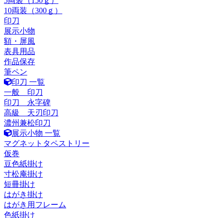
5両装（150ｇ）
10両装（300ｇ）
印刀
展示小物
額・屏風
表具用品
作品保存
筆ペン
印刀 一覧
一般 印刀
印刀 永字碑
高級 天刃印刀
濃州兼松印刀
展示小物 一覧
マグネットタペストリー
仮巻
豆色紙掛け
寸松庵掛け
短冊掛け
はがき掛け
はがき用フレーム
色紙掛け