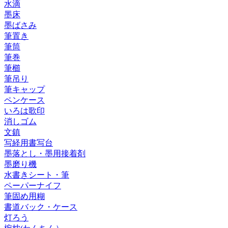
水滴
墨床
墨ばさみ
筆置き
筆筒
筆巻
筆櫛
筆吊り
筆キャップ
ペンケース
いろは歌印
消しゴム
文鎮
写経用書写台
墨落とし・墨用接着剤
墨磨り機
水書きシート・筆
ペーパーナイフ
筆固め用糊
書道バック・ケース
灯ろう