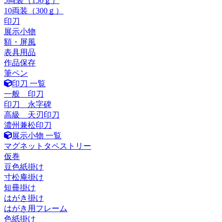
5両装（150ｇ）
10両装（300ｇ）
印刀
展示小物
額・屏風
表具用品
作品保存
筆ペン
印刀 一覧
一般 印刀
印刀 永字碑
高級 天刃印刀
濃州兼松印刀
展示小物 一覧
マグネットタペストリー
仮巻
豆色紙掛け
寸松庵掛け
短冊掛け
はがき掛け
はがき用フレーム
色紙掛け