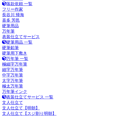
落款依頼 一覧
フリー作家
長谷川 帰海
喜多 芳邑
硬筆用品
万年筆
表装仕立てサービス
硬筆用品 一覧
硬筆鉛筆
硬筆用下敷き
万年筆 一覧
極細字万年筆
細字万年筆
中字万年筆
太字万年筆
極太万年筆
万年筆インク
表装仕立てサービス 一覧
文人仕立て
文人仕立て【明朝】
文人仕立て【スジ割り明朝】