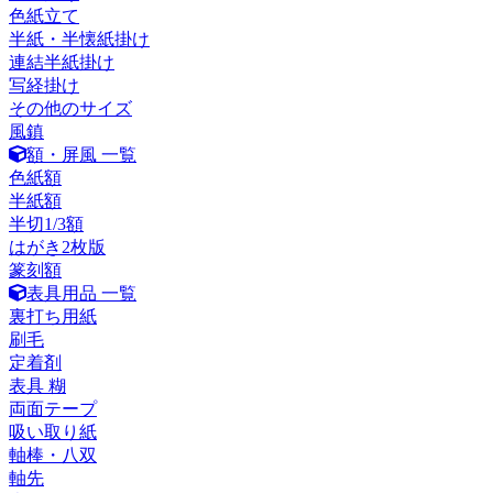
色紙立て
半紙・半懐紙掛け
連結半紙掛け
写経掛け
その他のサイズ
風鎮
額・屏風 一覧
色紙額
半紙額
半切1/3額
はがき2枚版
篆刻額
表具用品 一覧
裏打ち用紙
刷毛
定着剤
表具 糊
両面テープ
吸い取り紙
軸棒・八双
軸先