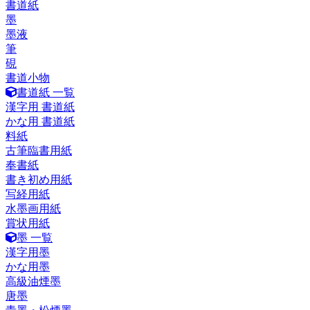
書道紙
墨
墨液
筆
硯
書道小物
書道紙 一覧
漢字用 書道紙
かな用 書道紙
料紙
古筆臨書用紙
奉書紙
書き初め用紙
写経用紙
水墨画用紙
賞状用紙
墨 一覧
漢字用墨
かな用墨
高級油煙墨
唐墨