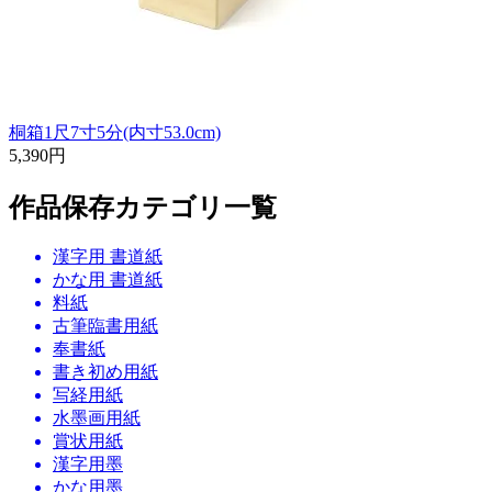
桐箱1尺7寸5分(内寸53.0cm)
5,390円
作品保存カテゴリ一覧
漢字用 書道紙
かな用 書道紙
料紙
古筆臨書用紙
奉書紙
書き初め用紙
写経用紙
水墨画用紙
賞状用紙
漢字用墨
かな用墨