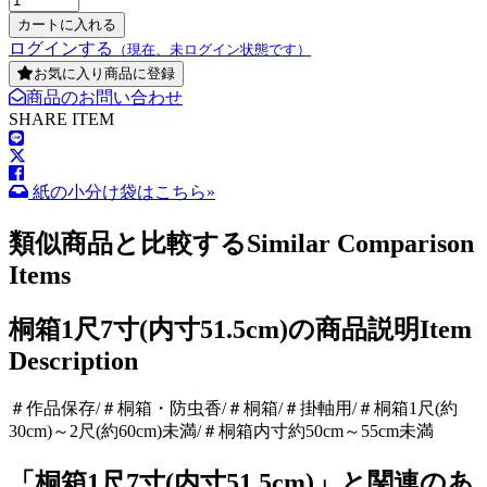
ログインする
（現在、未ログイン状態です）
お気に入り商品に登録
商品のお問い合わせ
SHARE ITEM
紙の小分け袋はこちら»
類似商品と比較する
Similar Comparison
Items
桐箱1尺7寸(内寸51.5cm)の商品説明
Item
Description
＃作品保存/＃桐箱・防虫香/＃桐箱/＃掛軸用/＃桐箱1尺(約
30cm)～2尺(約60cm)未満/＃桐箱内寸約50cm～55cm未満
「桐箱1尺7寸(内寸51.5cm)」と関連のあ