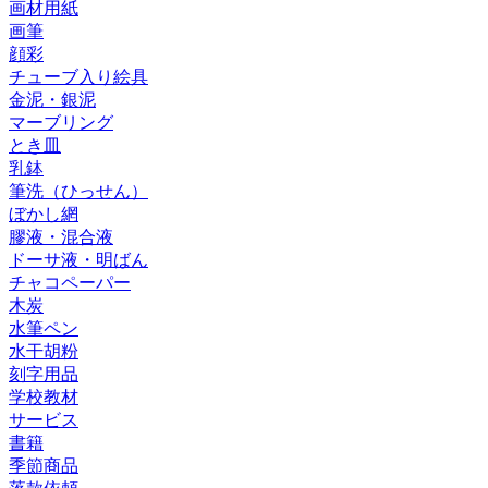
画材用紙
画筆
顔彩
チューブ入り絵具
金泥・銀泥
マーブリング
とき皿
乳鉢
筆洗（ひっせん）
ぼかし網
膠液・混合液
ドーサ液・明ばん
チャコペーパー
木炭
水筆ペン
水干胡粉
刻字用品
学校教材
サービス
書籍
季節商品