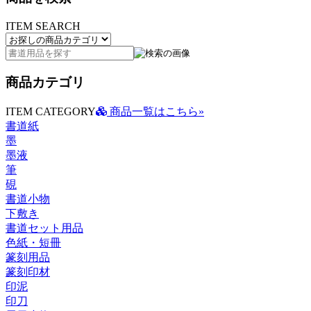
ITEM SEARCH
商品カテゴリ
ITEM CATEGORY
商品一覧はこちら»
書道紙
墨
墨液
筆
硯
書道小物
下敷き
書道セット用品
色紙・短冊
篆刻用品
篆刻印材
印泥
印刀