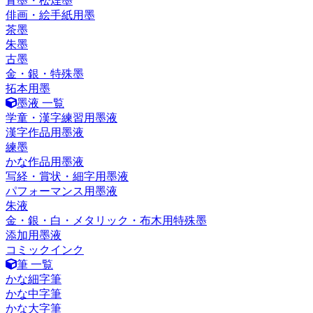
青墨・松煙墨
俳画・絵手紙用墨
茶墨
朱墨
古墨
金・銀・特殊墨
拓本用墨
墨液 一覧
学童・漢字練習用墨液
漢字作品用墨液
練墨
かな作品用墨液
写経・賞状・細字用墨液
パフォーマンス用墨液
朱液
金・銀・白・メタリック・布木用特殊墨
添加用墨液
コミックインク
筆 一覧
かな細字筆
かな中字筆
かな大字筆