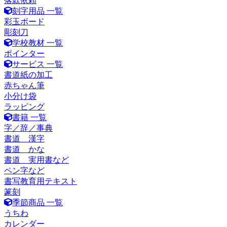
落款依頼
刻字用品 一覧
彩玉ボード
彫刻刀
学校教材 一覧
ポインター
サービス 一覧
書道紙の加工
赤ちゃん筆
小分け袋
ラッピング
書籍 一覧
字／辞／事典
書道 漢字
書道 かな
書道 実用書など
ペン字など
書写教育用テキスト
篆刻
季節商品 一覧
うちわ
カレンダー