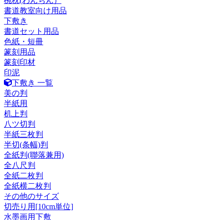
椀枕(わんちん）
書道教室向け用品
下敷き
書道セット用品
色紙・短冊
篆刻用品
篆刻印材
印泥
下敷き 一覧
美の判
半紙用
机上判
八ツ切判
半紙三枚判
半切(条幅)判
全紙判(聯落兼用)
全八尺判
全紙二枚判
全紙横二枚判
その他のサイズ
切売り用[10cm単位]
水墨画用下敷