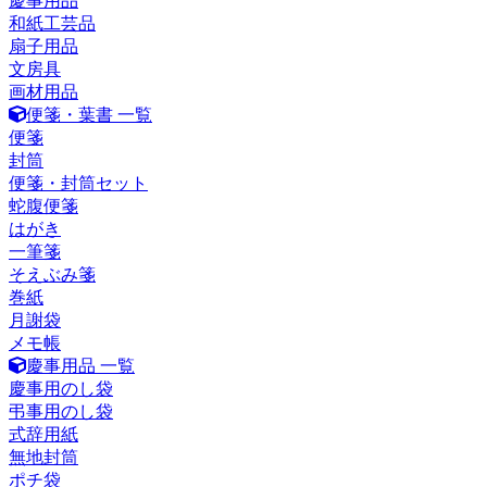
慶事用品
和紙工芸品
扇子用品
文房具
画材用品
便箋・葉書 一覧
便箋
封筒
便箋・封筒セット
蛇腹便箋
はがき
一筆箋
そえぶみ箋
巻紙
月謝袋
メモ帳
慶事用品 一覧
慶事用のし袋
弔事用のし袋
式辞用紙
無地封筒
ポチ袋