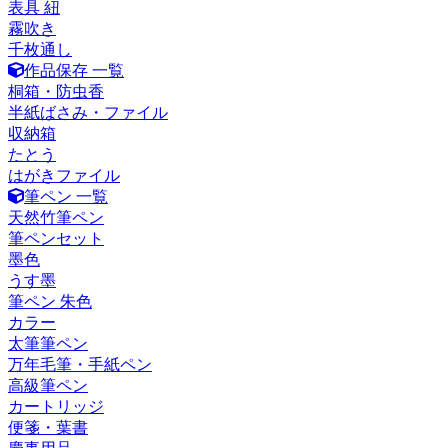
表具 紐
霧吹き
千枚通し
作品保存 一覧
桐箱・防虫香
半紙ばさみ・ファイル
収納箱
たとう
はがきファイル
筆ペン 一覧
天然竹筆ペン
筆ペンセット
墨色
うす墨
筆ペン 朱色
カラー
太筆筆ペン
万年毛筆・手紙ペン
高級筆ペン
カートリッジ
便箋・葉書