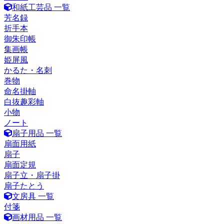
和紙工芸品 一覧
芳名録
折手本
御朱印帳
集画帳
姫屏風
かるた・名刺
巻物
命名掛軸
白抜趣彩軸
小物
ノート
扇子用品 一覧
扇面用紙
扇子
扇面定規
扇子立・扇子掛
扇子たとう
文房具 一覧
付箋
画材用品 一覧