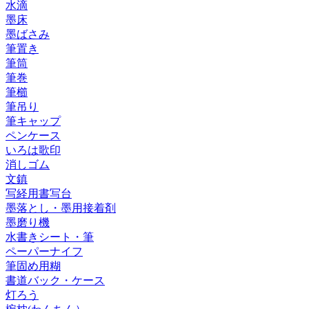
水滴
墨床
墨ばさみ
筆置き
筆筒
筆巻
筆櫛
筆吊り
筆キャップ
ペンケース
いろは歌印
消しゴム
文鎮
写経用書写台
墨落とし・墨用接着剤
墨磨り機
水書きシート・筆
ペーパーナイフ
筆固め用糊
書道バック・ケース
灯ろう