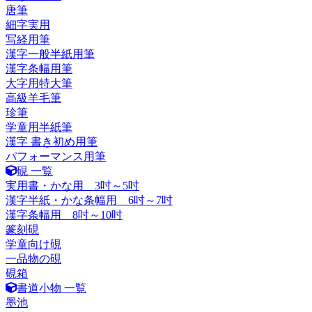
唐筆
細字実用
写経用筆
漢字一般半紙用筆
漢字条幅用筆
大字用特大筆
高級羊毛筆
珍筆
学童用半紙筆
漢字 書き初め用筆
パフォーマンス用筆
硯 一覧
実用書・かな用 3吋～5吋
漢字半紙・かな条幅用 6吋～7吋
漢字条幅用 8吋～10吋
篆刻硯
学童向け硯
一品物の硯
硯箱
書道小物 一覧
墨池