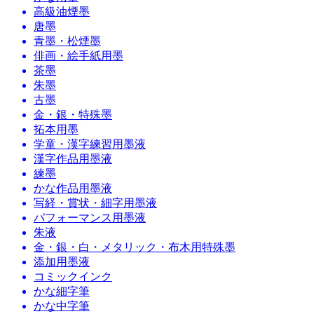
高級油煙墨
唐墨
青墨・松煙墨
俳画・絵手紙用墨
茶墨
朱墨
古墨
金・銀・特殊墨
拓本用墨
学童・漢字練習用墨液
漢字作品用墨液
練墨
かな作品用墨液
写経・賞状・細字用墨液
パフォーマンス用墨液
朱液
金・銀・白・メタリック・布木用特殊墨
添加用墨液
コミックインク
かな細字筆
かな中字筆