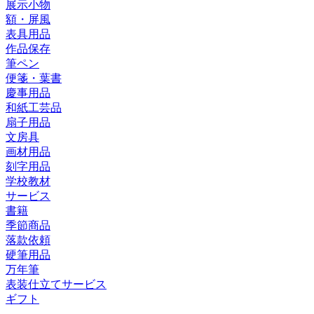
展示小物
額・屏風
表具用品
作品保存
筆ペン
便箋・葉書
慶事用品
和紙工芸品
扇子用品
文房具
画材用品
刻字用品
学校教材
サービス
書籍
季節商品
落款依頼
硬筆用品
万年筆
表装仕立てサービス
ギフト