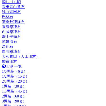
消しゴム印
青田青白章石
純白青田石
巴林石
遼寧丹凍緑石
青海彩凍石
西蔵彩凍石
寿山平頭石
乾隆凍石
昌化石
白雲彩凍石
大和青田（人工印材）
鑑賞印材
印泥 一覧
1/5両装（6ｇ）
1/2両装（15ｇ）
2/3両装（20ｇ）
1両装（30ｇ）
1.5両装（45ｇ）
2両装（60ｇ）
3両装（90ｇ）