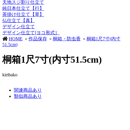
天地スジ割り仕立て
純日本仕立て【行】
茶掛け仕立て【草】
仏仕立て【真】
デザイン仕立て
デザイン仕立て[ヨコ形式］
HOME
»
作品保存
»
桐箱・防虫香
»
桐箱1尺7寸(内寸
51.5cm)
桐箱1尺7寸(内寸51.5cm)
kiribako
関連商品あり
類似商品あり