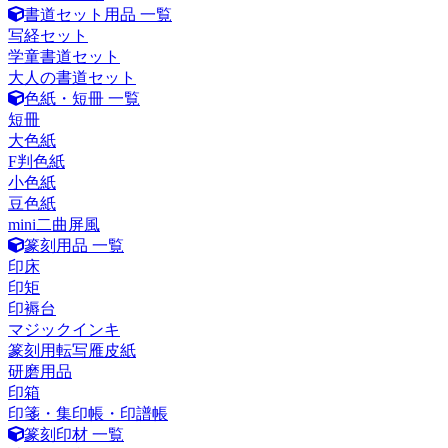
書道セット用品 一覧
写経セット
学童書道セット
大人の書道セット
色紙・短冊 一覧
短冊
大色紙
F判色紙
小色紙
豆色紙
mini二曲屏風
篆刻用品 一覧
印床
印矩
印褥台
マジックインキ
篆刻用転写雁皮紙
研磨用品
印箱
印箋・集印帳・印譜帳
篆刻印材 一覧