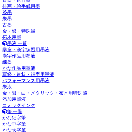
青墨・松煙墨
俳画・絵手紙用墨
茶墨
朱墨
古墨
金・銀・特殊墨
拓本用墨
墨液 一覧
学童・漢字練習用墨液
漢字作品用墨液
練墨
かな作品用墨液
写経・賞状・細字用墨液
パフォーマンス用墨液
朱液
金・銀・白・メタリック・布木用特殊墨
添加用墨液
コミックインク
筆 一覧
かな細字筆
かな中字筆
かな大字筆