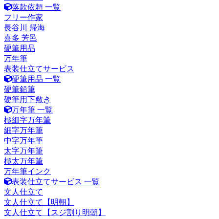
落款依頼 一覧
フリー作家
長谷川 帰海
喜多 芳邑
硬筆用品
万年筆
表装仕立てサービス
硬筆用品 一覧
硬筆鉛筆
硬筆用下敷き
万年筆 一覧
極細字万年筆
細字万年筆
中字万年筆
太字万年筆
極太万年筆
万年筆インク
表装仕立てサービス 一覧
文人仕立て
文人仕立て【明朝】
文人仕立て【スジ割り明朝】