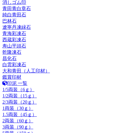
消しゴム印
青田青白章石
純白青田石
巴林石
遼寧丹凍緑石
青海彩凍石
西蔵彩凍石
寿山平頭石
乾隆凍石
昌化石
白雲彩凍石
大和青田（人工印材）
鑑賞印材
印泥 一覧
1/5両装（6ｇ）
1/2両装（15ｇ）
2/3両装（20ｇ）
1両装（30ｇ）
1.5両装（45ｇ）
2両装（60ｇ）
3両装（90ｇ）