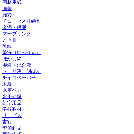
画材用紙
画筆
顔彩
チューブ入り絵具
金泥・銀泥
マーブリング
とき皿
乳鉢
筆洗（ひっせん）
ぼかし網
膠液・混合液
ドーサ液・明ばん
チャコペーパー
木炭
水筆ペン
水干胡粉
刻字用品
学校教材
サービス
書籍
季節商品