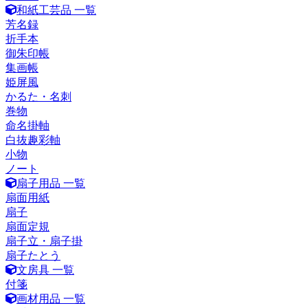
和紙工芸品 一覧
芳名録
折手本
御朱印帳
集画帳
姫屏風
かるた・名刺
巻物
命名掛軸
白抜趣彩軸
小物
ノート
扇子用品 一覧
扇面用紙
扇子
扇面定規
扇子立・扇子掛
扇子たとう
文房具 一覧
付箋
画材用品 一覧