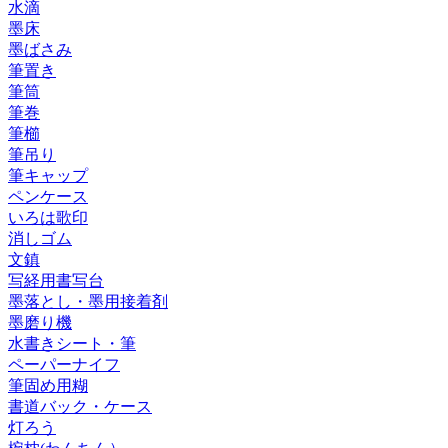
水滴
墨床
墨ばさみ
筆置き
筆筒
筆巻
筆櫛
筆吊り
筆キャップ
ペンケース
いろは歌印
消しゴム
文鎮
写経用書写台
墨落とし・墨用接着剤
墨磨り機
水書きシート・筆
ペーパーナイフ
筆固め用糊
書道バック・ケース
灯ろう