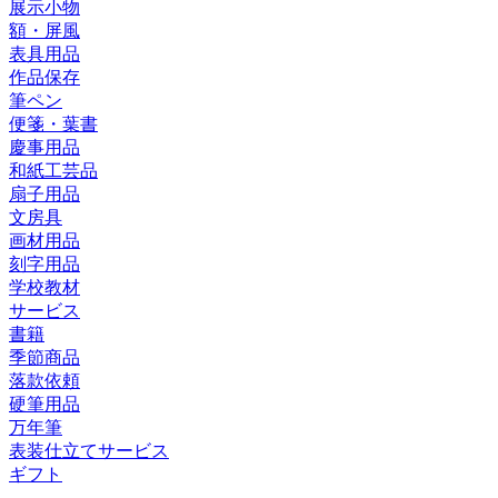
展示小物
額・屏風
表具用品
作品保存
筆ペン
便箋・葉書
慶事用品
和紙工芸品
扇子用品
文房具
画材用品
刻字用品
学校教材
サービス
書籍
季節商品
落款依頼
硬筆用品
万年筆
表装仕立てサービス
ギフト