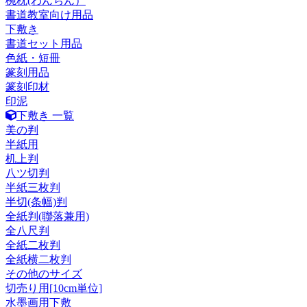
椀枕(わんちん）
書道教室向け用品
下敷き
書道セット用品
色紙・短冊
篆刻用品
篆刻印材
印泥
下敷き 一覧
美の判
半紙用
机上判
八ツ切判
半紙三枚判
半切(条幅)判
全紙判(聯落兼用)
全八尺判
全紙二枚判
全紙横二枚判
その他のサイズ
切売り用[10cm単位]
水墨画用下敷