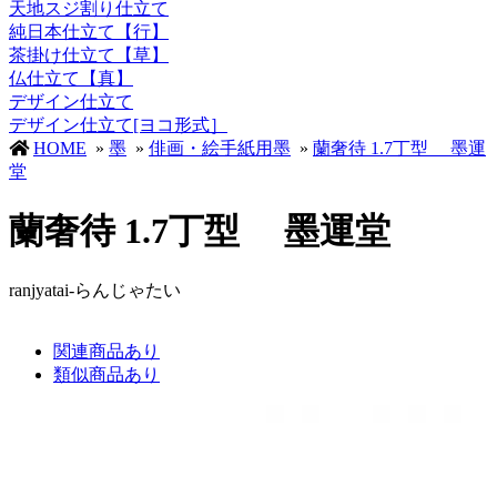
天地スジ割り仕立て
純日本仕立て【行】
茶掛け仕立て【草】
仏仕立て【真】
デザイン仕立て
デザイン仕立て[ヨコ形式］
HOME
»
墨
»
俳画・絵手紙用墨
»
蘭奢待 1.7丁型 墨運
堂
蘭奢待 1.7丁型 墨運堂
ranjyatai-らんじゃたい
関連商品あり
類似商品あり