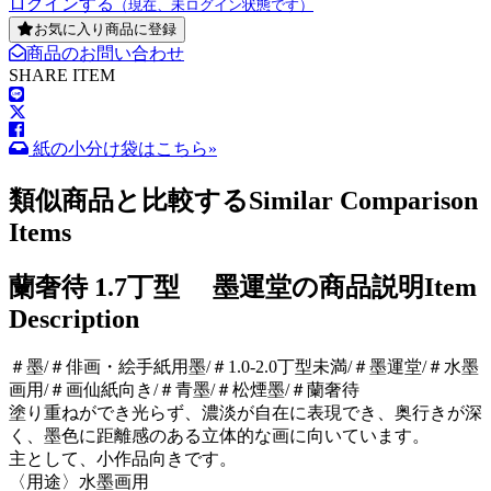
ログインする
（現在、未ログイン状態です）
お気に入り商品に登録
商品のお問い合わせ
SHARE ITEM
紙の小分け袋はこちら»
類似商品と比較する
Similar Comparison
Items
蘭奢待 1.7丁型 墨運堂の商品説明
Item
Description
＃墨/＃俳画・絵手紙用墨/＃1.0-2.0丁型未満/＃墨運堂/＃水墨
画用/＃画仙紙向き/＃青墨/＃松煙墨/＃蘭奢待
塗り重ねができ光らず、濃淡が自在に表現でき、奥行きが深
く、墨色に距離感のある立体的な画に向いています。
主として、小作品向きです。
〈用途〉水墨画用