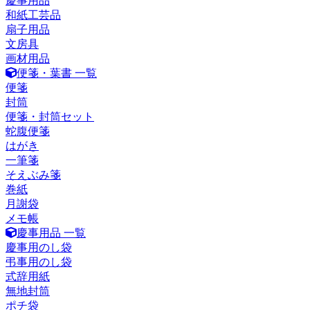
慶事用品
和紙工芸品
扇子用品
文房具
画材用品
便箋・葉書 一覧
便箋
封筒
便箋・封筒セット
蛇腹便箋
はがき
一筆箋
そえぶみ箋
巻紙
月謝袋
メモ帳
慶事用品 一覧
慶事用のし袋
弔事用のし袋
式辞用紙
無地封筒
ポチ袋