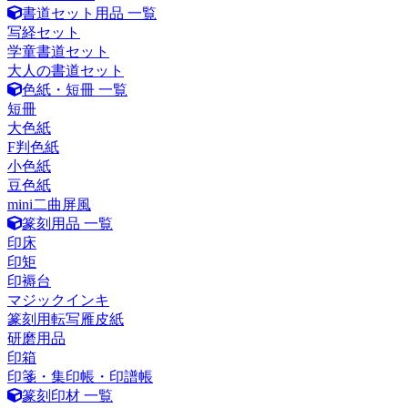
書道セット用品 一覧
写経セット
学童書道セット
大人の書道セット
色紙・短冊 一覧
短冊
大色紙
F判色紙
小色紙
豆色紙
mini二曲屏風
篆刻用品 一覧
印床
印矩
印褥台
マジックインキ
篆刻用転写雁皮紙
研磨用品
印箱
印箋・集印帳・印譜帳
篆刻印材 一覧