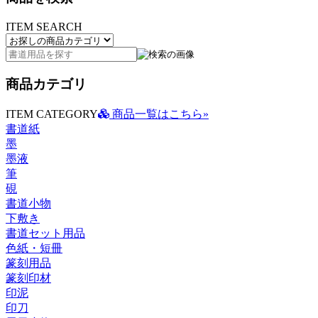
ITEM SEARCH
商品カテゴリ
ITEM CATEGORY
商品一覧はこちら»
書道紙
墨
墨液
筆
硯
書道小物
下敷き
書道セット用品
色紙・短冊
篆刻用品
篆刻印材
印泥
印刀