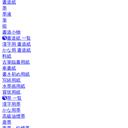
書道紙
墨
墨液
筆
硯
書道小物
書道紙 一覧
漢字用 書道紙
かな用 書道紙
料紙
古筆臨書用紙
奉書紙
書き初め用紙
写経用紙
水墨画用紙
賞状用紙
墨 一覧
漢字用墨
かな用墨
高級油煙墨
唐墨