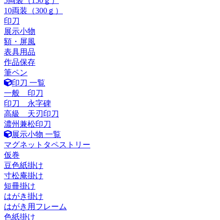
5両装（150ｇ）
10両装（300ｇ）
印刀
展示小物
額・屏風
表具用品
作品保存
筆ペン
印刀 一覧
一般 印刀
印刀 永字碑
高級 天刃印刀
濃州兼松印刀
展示小物 一覧
マグネットタペストリー
仮巻
豆色紙掛け
寸松庵掛け
短冊掛け
はがき掛け
はがき用フレーム
色紙掛け