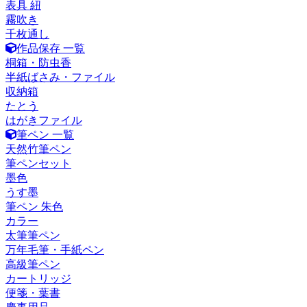
表具 紐
霧吹き
千枚通し
作品保存 一覧
桐箱・防虫香
半紙ばさみ・ファイル
収納箱
たとう
はがきファイル
筆ペン 一覧
天然竹筆ペン
筆ペンセット
墨色
うす墨
筆ペン 朱色
カラー
太筆筆ペン
万年毛筆・手紙ペン
高級筆ペン
カートリッジ
便箋・葉書