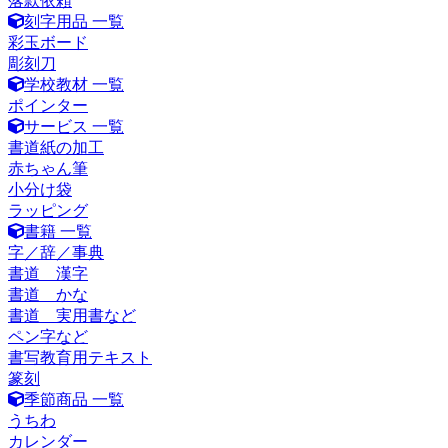
落款依頼
刻字用品 一覧
彩玉ボード
彫刻刀
学校教材 一覧
ポインター
サービス 一覧
書道紙の加工
赤ちゃん筆
小分け袋
ラッピング
書籍 一覧
字／辞／事典
書道 漢字
書道 かな
書道 実用書など
ペン字など
書写教育用テキスト
篆刻
季節商品 一覧
うちわ
カレンダー