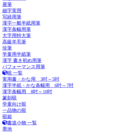
唐筆
細字実用
写経用筆
漢字一般半紙用筆
漢字条幅用筆
大字用特大筆
高級羊毛筆
珍筆
学童用半紙筆
漢字 書き初め用筆
パフォーマンス用筆
硯 一覧
実用書・かな用 3吋～5吋
漢字半紙・かな条幅用 6吋～7吋
漢字条幅用 8吋～10吋
篆刻硯
学童向け硯
一品物の硯
硯箱
書道小物 一覧
墨池