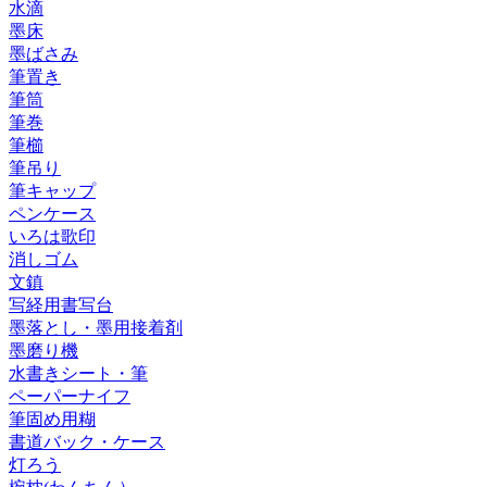
水滴
墨床
墨ばさみ
筆置き
筆筒
筆巻
筆櫛
筆吊り
筆キャップ
ペンケース
いろは歌印
消しゴム
文鎮
写経用書写台
墨落とし・墨用接着剤
墨磨り機
水書きシート・筆
ペーパーナイフ
筆固め用糊
書道バック・ケース
灯ろう