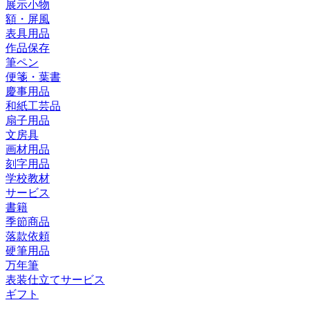
展示小物
額・屏風
表具用品
作品保存
筆ペン
便箋・葉書
慶事用品
和紙工芸品
扇子用品
文房具
画材用品
刻字用品
学校教材
サービス
書籍
季節商品
落款依頼
硬筆用品
万年筆
表装仕立てサービス
ギフト