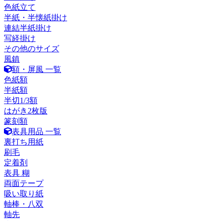
色紙立て
半紙・半懐紙掛け
連結半紙掛け
写経掛け
その他のサイズ
風鎮
額・屏風 一覧
色紙額
半紙額
半切1/3額
はがき2枚版
篆刻額
表具用品 一覧
裏打ち用紙
刷毛
定着剤
表具 糊
両面テープ
吸い取り紙
軸棒・八双
軸先