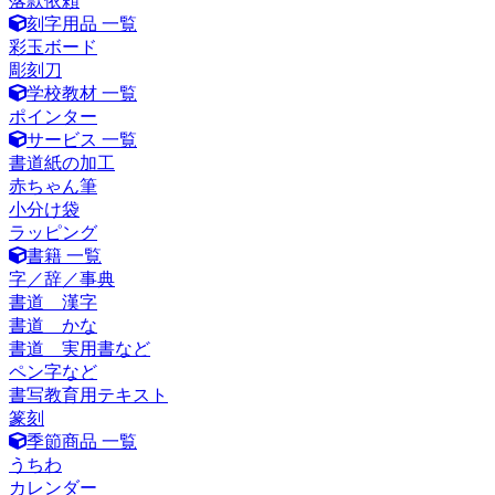
落款依頼
刻字用品 一覧
彩玉ボード
彫刻刀
学校教材 一覧
ポインター
サービス 一覧
書道紙の加工
赤ちゃん筆
小分け袋
ラッピング
書籍 一覧
字／辞／事典
書道 漢字
書道 かな
書道 実用書など
ペン字など
書写教育用テキスト
篆刻
季節商品 一覧
うちわ
カレンダー