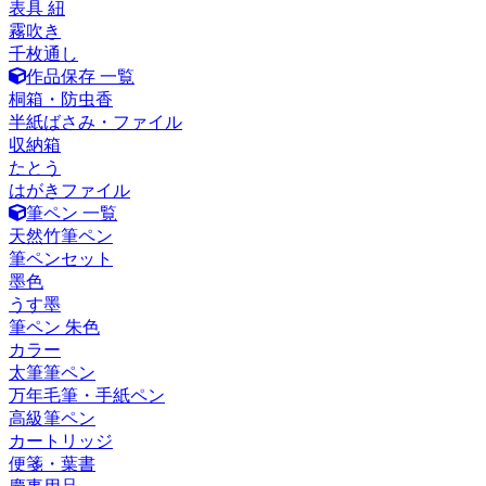
表具 紐
霧吹き
千枚通し
作品保存 一覧
桐箱・防虫香
半紙ばさみ・ファイル
収納箱
たとう
はがきファイル
筆ペン 一覧
天然竹筆ペン
筆ペンセット
墨色
うす墨
筆ペン 朱色
カラー
太筆筆ペン
万年毛筆・手紙ペン
高級筆ペン
カートリッジ
便箋・葉書