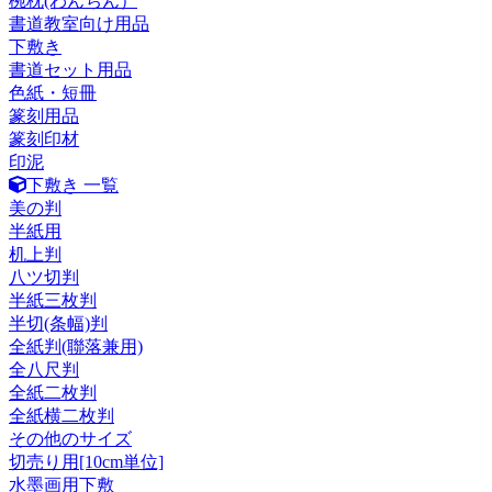
椀枕(わんちん）
書道教室向け用品
下敷き
書道セット用品
色紙・短冊
篆刻用品
篆刻印材
印泥
下敷き 一覧
美の判
半紙用
机上判
八ツ切判
半紙三枚判
半切(条幅)判
全紙判(聯落兼用)
全八尺判
全紙二枚判
全紙横二枚判
その他のサイズ
切売り用[10cm単位]
水墨画用下敷