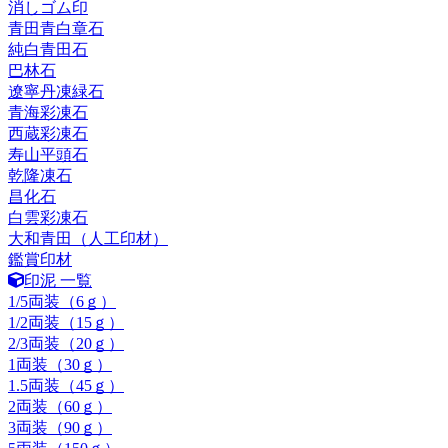
消しゴム印
青田青白章石
純白青田石
巴林石
遼寧丹凍緑石
青海彩凍石
西蔵彩凍石
寿山平頭石
乾隆凍石
昌化石
白雲彩凍石
大和青田（人工印材）
鑑賞印材
印泥 一覧
1/5両装（6ｇ）
1/2両装（15ｇ）
2/3両装（20ｇ）
1両装（30ｇ）
1.5両装（45ｇ）
2両装（60ｇ）
3両装（90ｇ）