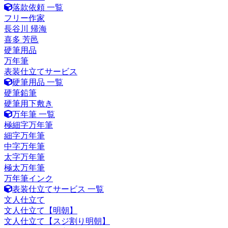
落款依頼 一覧
フリー作家
長谷川 帰海
喜多 芳邑
硬筆用品
万年筆
表装仕立てサービス
硬筆用品 一覧
硬筆鉛筆
硬筆用下敷き
万年筆 一覧
極細字万年筆
細字万年筆
中字万年筆
太字万年筆
極太万年筆
万年筆インク
表装仕立てサービス 一覧
文人仕立て
文人仕立て【明朝】
文人仕立て【スジ割り明朝】