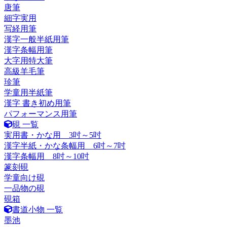
唐筆
細字実用
写経用筆
漢字一般半紙用筆
漢字条幅用筆
大字用特大筆
高級羊毛筆
珍筆
学童用半紙筆
漢字 書き初め用筆
パフォーマンス用筆
硯 一覧
実用書・かな用 3吋～5吋
漢字半紙・かな条幅用 6吋～7吋
漢字条幅用 8吋～10吋
篆刻硯
学童向け硯
一品物の硯
硯箱
書道小物 一覧
墨池