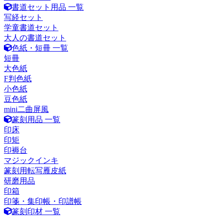
書道セット用品 一覧
写経セット
学童書道セット
大人の書道セット
色紙・短冊 一覧
短冊
大色紙
F判色紙
小色紙
豆色紙
mini二曲屏風
篆刻用品 一覧
印床
印矩
印褥台
マジックインキ
篆刻用転写雁皮紙
研磨用品
印箱
印箋・集印帳・印譜帳
篆刻印材 一覧