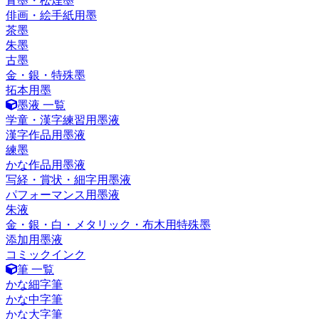
青墨・松煙墨
俳画・絵手紙用墨
茶墨
朱墨
古墨
金・銀・特殊墨
拓本用墨
墨液 一覧
学童・漢字練習用墨液
漢字作品用墨液
練墨
かな作品用墨液
写経・賞状・細字用墨液
パフォーマンス用墨液
朱液
金・銀・白・メタリック・布木用特殊墨
添加用墨液
コミックインク
筆 一覧
かな細字筆
かな中字筆
かな大字筆