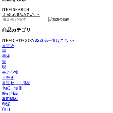
ITEM SEARCH
商品カテゴリ
ITEM CATEGORY
商品一覧はこちら»
書道紙
墨
墨液
筆
硯
書道小物
下敷き
書道セット用品
色紙・短冊
篆刻用品
篆刻印材
印泥
印刀