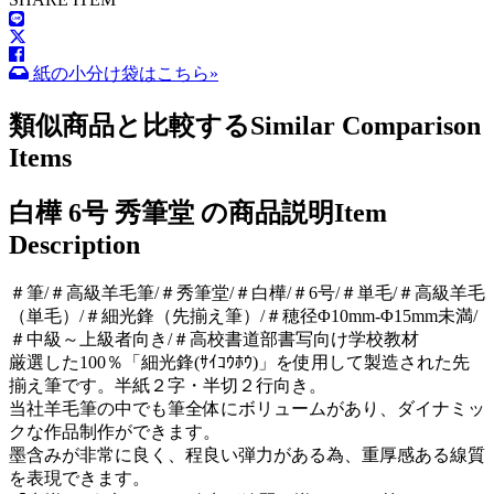
紙の小分け袋はこちら»
類似商品と比較する
Similar Comparison
Items
白樺 6号 秀筆堂 の商品説明
Item
Description
＃筆/＃高級羊毛筆/＃秀筆堂/＃白樺/＃6号/＃単毛/＃高級羊毛
（単毛）/＃細光鋒（先揃え筆）/＃穂径Φ10mm-Φ15mm未満/
＃中級～上級者向き/＃高校書道部書写向け学校教材
厳選した100％「細光鋒(ｻｲｺｳﾎｳ)」を使用して製造された先
揃え筆です。半紙２字・半切２行向き。
当社羊毛筆の中でも筆全体にボリュームがあり、ダイナミッ
クな作品制作ができます。
墨含みが非常に良く、程良い弾力がある為、重厚感ある線質
を表現できます。