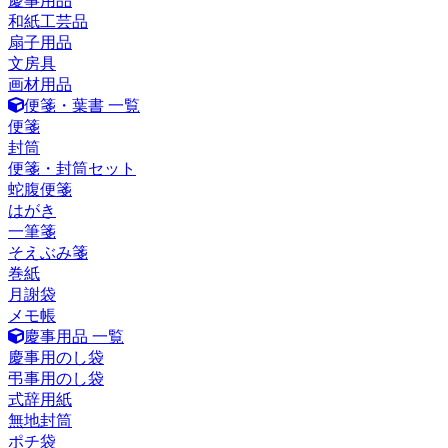
慶事用品
和紙工芸品
扇子用品
文房具
画材用品
便箋・葉書 一覧
便箋
封筒
便箋・封筒セット
蛇腹便箋
はがき
一筆箋
そえぶみ箋
巻紙
月謝袋
メモ帳
慶事用品 一覧
慶事用のし袋
弔事用のし袋
式辞用紙
無地封筒
ポチ袋