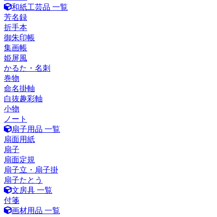
和紙工芸品 一覧
芳名録
折手本
御朱印帳
集画帳
姫屏風
かるた・名刺
巻物
命名掛軸
白抜趣彩軸
小物
ノート
扇子用品 一覧
扇面用紙
扇子
扇面定規
扇子立・扇子掛
扇子たとう
文房具 一覧
付箋
画材用品 一覧