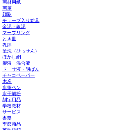
画材用紙
画筆
顔彩
チューブ入り絵具
金泥・銀泥
マーブリング
とき皿
乳鉢
筆洗（ひっせん）
ぼかし網
膠液・混合液
ドーサ液・明ばん
チャコペーパー
木炭
水筆ペン
水干胡粉
刻字用品
学校教材
サービス
書籍
季節商品