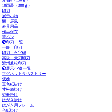
5両装（150ｇ）
10両装（300ｇ）
印刀
展示小物
額・屏風
表具用品
作品保存
筆ペン
印刀 一覧
一般 印刀
印刀 永字碑
高級 天刃印刀
濃州兼松印刀
展示小物 一覧
マグネットタペストリー
仮巻
豆色紙掛け
寸松庵掛け
短冊掛け
はがき掛け
はがき用フレーム
色紙掛け