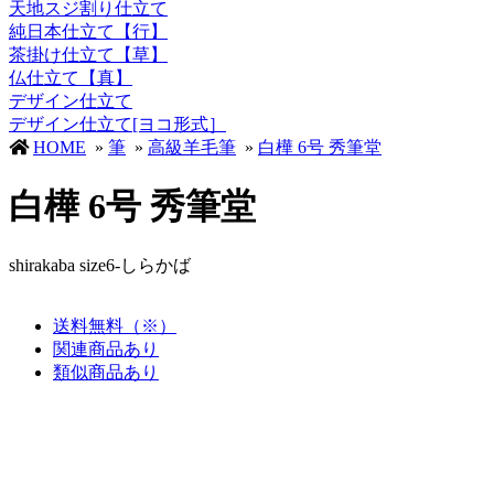
天地スジ割り仕立て
純日本仕立て【行】
茶掛け仕立て【草】
仏仕立て【真】
デザイン仕立て
デザイン仕立て[ヨコ形式］
HOME
»
筆
»
高級羊毛筆
»
白樺 6号 秀筆堂
白樺 6号 秀筆堂
shirakaba size6-しらかば
送料無料（※）
関連商品あり
類似商品あり