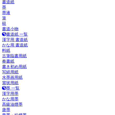
書道紙
墨
墨液
筆
硯
書道小物
書道紙 一覧
漢字用 書道紙
かな用 書道紙
料紙
古筆臨書用紙
奉書紙
書き初め用紙
写経用紙
水墨画用紙
賞状用紙
墨 一覧
漢字用墨
かな用墨
高級油煙墨
唐墨