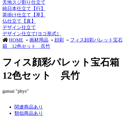
天地スジ割り仕立て
純日本仕立て【行】
茶掛け仕立て【草】
仏仕立て【真】
デザイン仕立て
デザイン仕立て[ヨコ形式］
HOME
»
画材用品
»
顔彩
»
フィス顔彩パレット宝石
箱 12色セット 呉竹
フィス顔彩パレット宝石箱
12色セット 呉竹
gansai "phys"
関連商品あり
類似商品あり