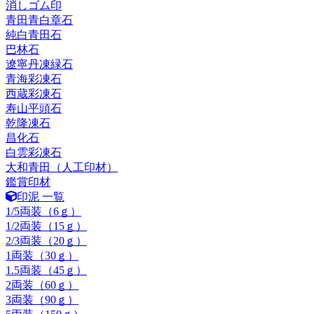
消しゴム印
青田青白章石
純白青田石
巴林石
遼寧丹凍緑石
青海彩凍石
西蔵彩凍石
寿山平頭石
乾隆凍石
昌化石
白雲彩凍石
大和青田（人工印材）
鑑賞印材
印泥 一覧
1/5両装（6ｇ）
1/2両装（15ｇ）
2/3両装（20ｇ）
1両装（30ｇ）
1.5両装（45ｇ）
2両装（60ｇ）
3両装（90ｇ）