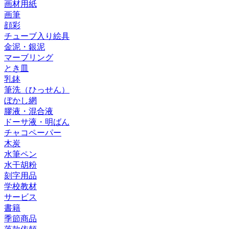
画材用紙
画筆
顔彩
チューブ入り絵具
金泥・銀泥
マーブリング
とき皿
乳鉢
筆洗（ひっせん）
ぼかし網
膠液・混合液
ドーサ液・明ばん
チャコペーパー
木炭
水筆ペン
水干胡粉
刻字用品
学校教材
サービス
書籍
季節商品