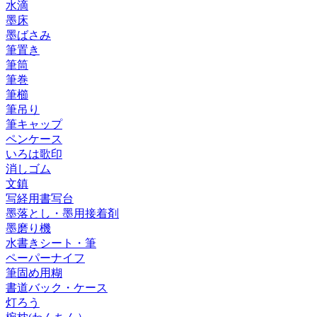
水滴
墨床
墨ばさみ
筆置き
筆筒
筆巻
筆櫛
筆吊り
筆キャップ
ペンケース
いろは歌印
消しゴム
文鎮
写経用書写台
墨落とし・墨用接着剤
墨磨り機
水書きシート・筆
ペーパーナイフ
筆固め用糊
書道バック・ケース
灯ろう