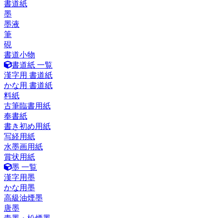
書道紙
墨
墨液
筆
硯
書道小物
書道紙 一覧
漢字用 書道紙
かな用 書道紙
料紙
古筆臨書用紙
奉書紙
書き初め用紙
写経用紙
水墨画用紙
賞状用紙
墨 一覧
漢字用墨
かな用墨
高級油煙墨
唐墨