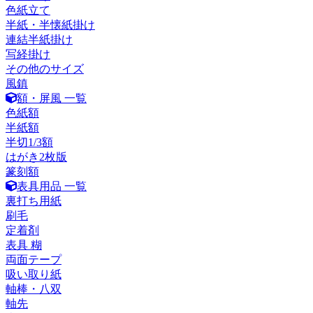
色紙立て
半紙・半懐紙掛け
連結半紙掛け
写経掛け
その他のサイズ
風鎮
額・屏風 一覧
色紙額
半紙額
半切1/3額
はがき2枚版
篆刻額
表具用品 一覧
裏打ち用紙
刷毛
定着剤
表具 糊
両面テープ
吸い取り紙
軸棒・八双
軸先