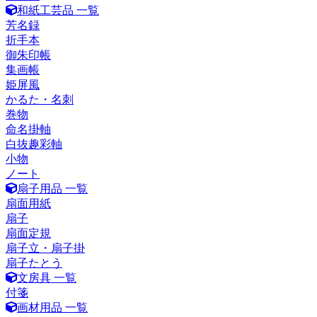
和紙工芸品 一覧
芳名録
折手本
御朱印帳
集画帳
姫屏風
かるた・名刺
巻物
命名掛軸
白抜趣彩軸
小物
ノート
扇子用品 一覧
扇面用紙
扇子
扇面定規
扇子立・扇子掛
扇子たとう
文房具 一覧
付箋
画材用品 一覧