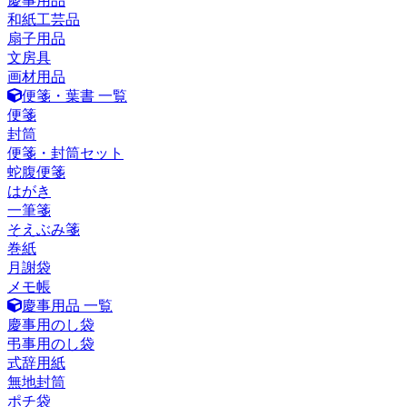
慶事用品
和紙工芸品
扇子用品
文房具
画材用品
便箋・葉書 一覧
便箋
封筒
便箋・封筒セット
蛇腹便箋
はがき
一筆箋
そえぶみ箋
巻紙
月謝袋
メモ帳
慶事用品 一覧
慶事用のし袋
弔事用のし袋
式辞用紙
無地封筒
ポチ袋