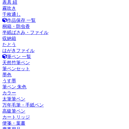
表具 紐
霧吹き
千枚通し
作品保存 一覧
桐箱・防虫香
半紙ばさみ・ファイル
収納箱
たとう
はがきファイル
筆ペン 一覧
天然竹筆ペン
筆ペンセット
墨色
うす墨
筆ペン 朱色
カラー
太筆筆ペン
万年毛筆・手紙ペン
高級筆ペン
カートリッジ
便箋・葉書