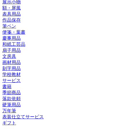
展示小物
額・屏風
表具用品
作品保存
筆ペン
便箋・葉書
慶事用品
和紙工芸品
扇子用品
文房具
画材用品
刻字用品
学校教材
サービス
書籍
季節商品
落款依頼
硬筆用品
万年筆
表装仕立てサービス
ギフト