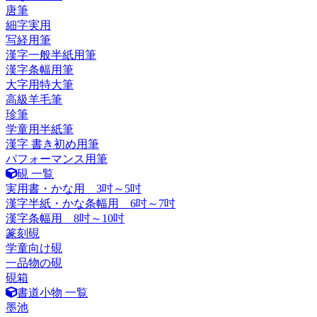
唐筆
細字実用
写経用筆
漢字一般半紙用筆
漢字条幅用筆
大字用特大筆
高級羊毛筆
珍筆
学童用半紙筆
漢字 書き初め用筆
パフォーマンス用筆
硯 一覧
実用書・かな用 3吋～5吋
漢字半紙・かな条幅用 6吋～7吋
漢字条幅用 8吋～10吋
篆刻硯
学童向け硯
一品物の硯
硯箱
書道小物 一覧
墨池