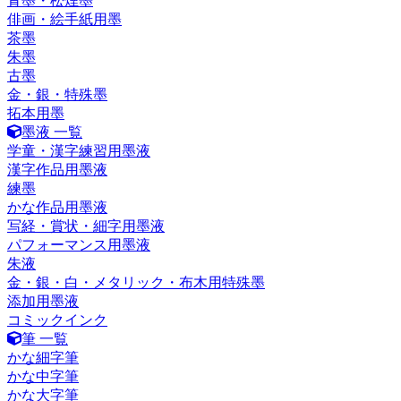
青墨・松煙墨
俳画・絵手紙用墨
茶墨
朱墨
古墨
金・銀・特殊墨
拓本用墨
墨液 一覧
学童・漢字練習用墨液
漢字作品用墨液
練墨
かな作品用墨液
写経・賞状・細字用墨液
パフォーマンス用墨液
朱液
金・銀・白・メタリック・布木用特殊墨
添加用墨液
コミックインク
筆 一覧
かな細字筆
かな中字筆
かな大字筆