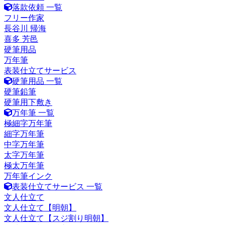
落款依頼 一覧
フリー作家
長谷川 帰海
喜多 芳邑
硬筆用品
万年筆
表装仕立てサービス
硬筆用品 一覧
硬筆鉛筆
硬筆用下敷き
万年筆 一覧
極細字万年筆
細字万年筆
中字万年筆
太字万年筆
極太万年筆
万年筆インク
表装仕立てサービス 一覧
文人仕立て
文人仕立て【明朝】
文人仕立て【スジ割り明朝】