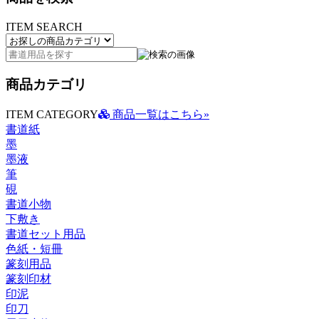
ITEM SEARCH
商品カテゴリ
ITEM CATEGORY
商品一覧はこちら»
書道紙
墨
墨液
筆
硯
書道小物
下敷き
書道セット用品
色紙・短冊
篆刻用品
篆刻印材
印泥
印刀