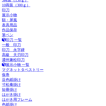
5両装（150ｇ）
10両装（300ｇ）
印刀
展示小物
額・屏風
表具用品
作品保存
筆ペン
印刀 一覧
一般 印刀
印刀 永字碑
高級 天刃印刀
濃州兼松印刀
展示小物 一覧
マグネットタペストリー
仮巻
豆色紙掛け
寸松庵掛け
短冊掛け
はがき掛け
はがき用フレーム
色紙掛け