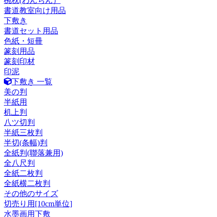
椀枕(わんちん）
書道教室向け用品
下敷き
書道セット用品
色紙・短冊
篆刻用品
篆刻印材
印泥
下敷き 一覧
美の判
半紙用
机上判
八ツ切判
半紙三枚判
半切(条幅)判
全紙判(聯落兼用)
全八尺判
全紙二枚判
全紙横二枚判
その他のサイズ
切売り用[10cm単位]
水墨画用下敷