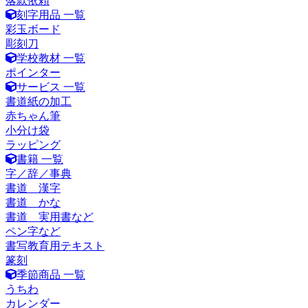
落款依頼
刻字用品 一覧
彩玉ボード
彫刻刀
学校教材 一覧
ポインター
サービス 一覧
書道紙の加工
赤ちゃん筆
小分け袋
ラッピング
書籍 一覧
字／辞／事典
書道 漢字
書道 かな
書道 実用書など
ペン字など
書写教育用テキスト
篆刻
季節商品 一覧
うちわ
カレンダー