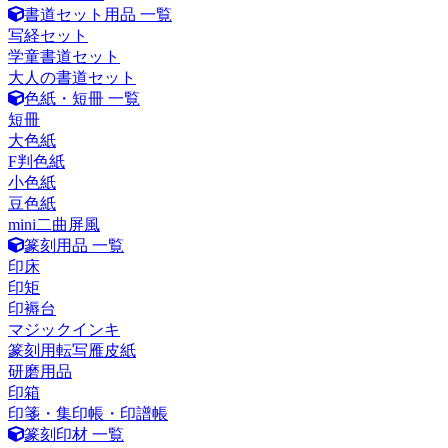
書道セット用品 一覧
写経セット
学童書道セット
大人の書道セット
色紙・短冊 一覧
短冊
大色紙
F判色紙
小色紙
豆色紙
mini二曲屏風
篆刻用品 一覧
印床
印矩
印褥台
マジックインキ
篆刻用転写雁皮紙
研磨用品
印箱
印箋・集印帳・印譜帳
篆刻印材 一覧