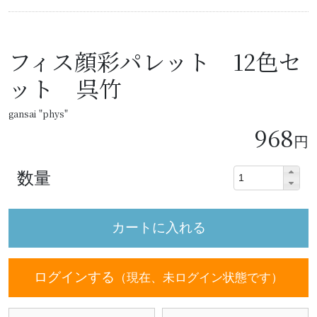
フィス顔彩パレット 12色セ
ット 呉竹
gansai "phys"
968
円
数量
ログインする
（現在、未ログイン状態です）