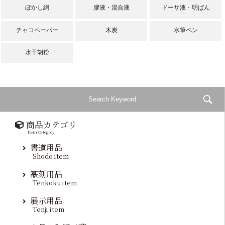
ぼかし網
膠液・混合液
ドーサ液・明ばん
チャコペーパー
木炭
水筆ペン
水干胡粉
商品カテゴリ
Item Categroy
書道用品
Shodo item
篆刻用品
Tenkoku item
展示用品
Tenji item