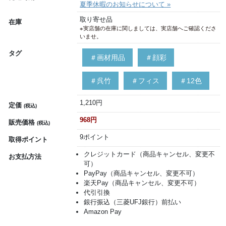
夏季休暇のお知らせについて »
取り寄せ品
在庫
※実店舗の在庫に関しましては、実店舗へご確認くださ
いませ。
タグ
＃画材用品
＃顔彩
＃呉竹
＃フィス
＃12色
1,210円
定価
(税込)
968円
販売価格
(税込)
9ポイント
取得ポイント
クレジットカード（商品キャンセル、変更不
お支払方法
可）
PayPay（商品キャンセル、変更不可）
楽天Pay（商品キャンセル、変更不可）
代引引換
銀行振込（三菱UFJ銀行）前払い
Amazon Pay