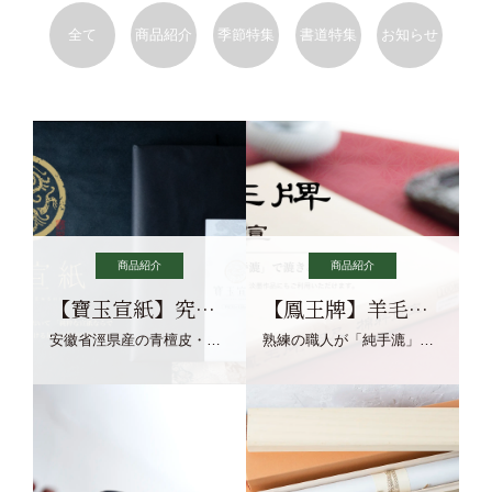
全て
商品紹介
季節特集
書道特集
お知らせ
商品紹介
商品紹介
【寶玉宣紙】究極の純粋な宣紙を目指す寶玉宣紙
【鳳王牌】羊毛筆×濃墨での揮毫に最適な宣紙系画仙紙
安徽省涇県産の青檀皮・砂田稲藁・清らかな渓流水、熟練手漉き職人の卓越した手漉技術による最高級の純宣紙です。
熟練の職人が「純手漉」で漉きあげる書画紙。宣紙を好まれるお客様向けの棉料単宣に漉きあげました。