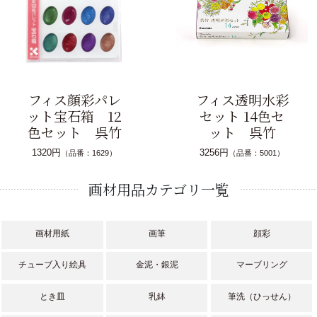
フィス顔彩パレ
フィス透明水彩
ット宝石箱 12
セット 14色セ
色セット 呉竹
ット 呉竹
1320円
3256円
（品番：1629）
（品番：5001）
画材用品カテゴリ一覧
画材用紙
画筆
顔彩
チューブ入り絵具
金泥・銀泥
マーブリング
とき皿
乳鉢
筆洗（ひっせん）