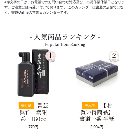
※赤文字の日は、お電話でのお問い合わせ対応及び、出荷作業休業日となりま
す。ご注文は随時受け付けております。 このカレンダーは書遊の店舗ではな
く、書遊Onlineの営業日カレンダーです。
人気商品ランキング
Popular Item Ranking
書芸
【お
売れ筋
売れ筋
呉竹 紫紺
買い得商品】
系 180cc
書道一番 半紙
770円
2,904円