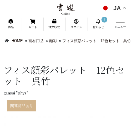
JA
1
メニュー
商品
カート
注文状況
ログイン
お知らせ
HOME
»
画材用品
»
顔彩
»
フィス顔彩パレット 12色セット 呉竹
フィス顔彩パレット 12色セ
ット 呉竹
gansai "phys"
関連商品あり