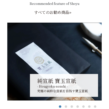
Recommended feature of Shoyu
すべてのお勧め商品»
純宣紙 寶玉宣紙
- Hougyoku-senshi -
究極の純粋な宣紙を目指す寶玉宣紙