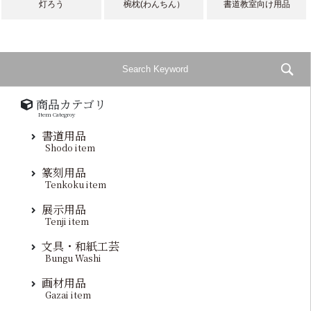
灯ろう
椀枕(わんちん）
書道教室向け用品
商品カテゴリ
Item Categroy
書道用品
Shodo item
篆刻用品
Tenkoku item
展示用品
Tenji item
文具・和紙工芸
Bungu Washi
画材用品
Gazai item