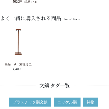
4620円
（品番：43）
よく一緒に購入される商品
Related Items
筆吊 A 紫檀ミニ
4,400円
文鎮 タグ一覧
プラスチック製文鎮
ニッケル製
鋳物