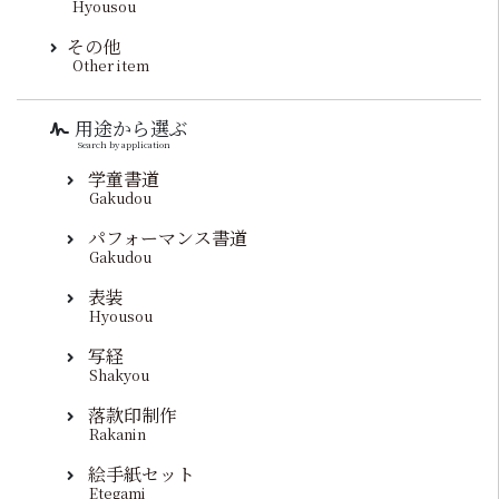
Hyousou
その他
Other item
用途から選ぶ
Search by application
学童書道
Gakudou
パフォーマンス書道
Gakudou
表装
Hyousou
写経
Shakyou
落款印制作
Rakanin
絵手紙セット
Etegami