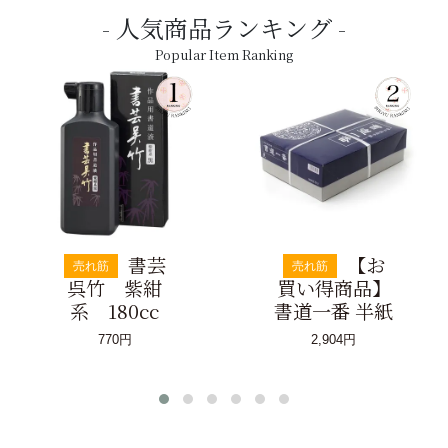
人気商品ランキング
Popular Item Ranking
書芸
【お
売れ筋
売れ筋
呉竹 紫紺
買い得商品】
系 180cc
書道一番 半紙
770円
2,904円