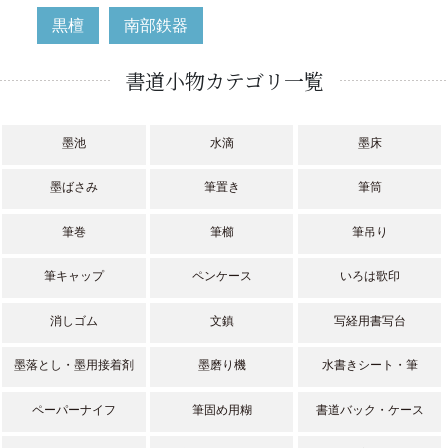
黒檀
南部鉄器
書道小物カテゴリ一覧
墨池
水滴
墨床
墨ばさみ
筆置き
筆筒
筆巻
筆櫛
筆吊り
筆キャップ
ペンケース
いろは歌印
消しゴム
文鎮
写経用書写台
墨落とし・墨用接着剤
墨磨り機
水書きシート・筆
ペーパーナイフ
筆固め用糊
書道バック・ケース