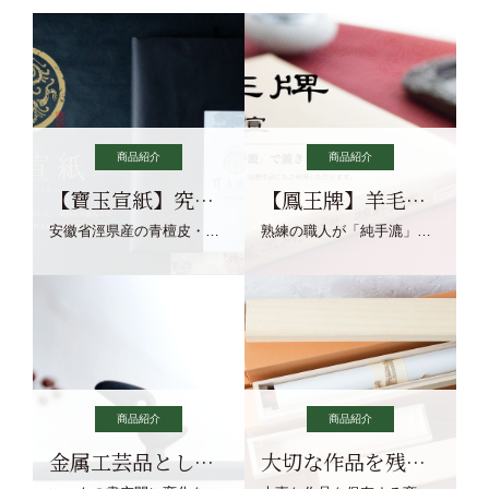
商品紹介
商品紹介
【寶玉宣紙】究極の純粋な宣紙を目指す寶玉宣紙
【鳳王牌】羊毛筆×濃墨での揮毫に最適な宣紙系画仙紙
安徽省涇県産の青檀皮・砂田稲藁・清らかな渓流水、熟練手漉き職人の卓越した手漉技術による最高級の純宣紙です。
熟練の職人が「純手漉」で漉きあげる書画紙。宣紙を好まれるお客様向けの棉料単宣に漉きあげました。
商品紹介
商品紹介
金属工芸品としての文鎮
大切な作品を残す作品保存商品