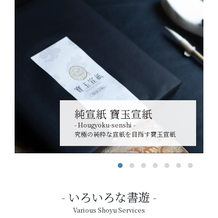
純宣紙 寶玉宣紙
- Hougyoku-senshi -
究極の純粋な宣紙を目指す寶玉宣紙
いろいろな書遊
Various Shoyu Services