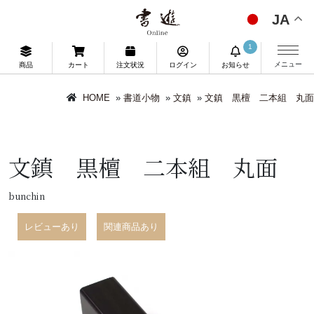
JA
1
メニュー
商品
カート
注文状況
ログイン
お知らせ
HOME
»
書道小物
»
文鎮
»
文鎮 黒檀 二本組 丸面
文鎮 黒檀 二本組 丸面
bunchin
レビューあり
関連商品あり