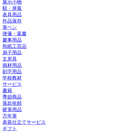
展示小物
額・屏風
表具用品
作品保存
筆ペン
便箋・葉書
慶事用品
和紙工芸品
扇子用品
文房具
画材用品
刻字用品
学校教材
サービス
書籍
季節商品
落款依頼
硬筆用品
万年筆
表装仕立てサービス
ギフト