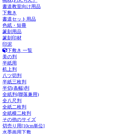
椀枕(わんちん）
書道教室向け用品
下敷き
書道セット用品
色紙・短冊
篆刻用品
篆刻印材
印泥
下敷き 一覧
美の判
半紙用
机上判
八ツ切判
半紙三枚判
半切(条幅)判
全紙判(聯落兼用)
全八尺判
全紙二枚判
全紙横二枚判
その他のサイズ
切売り用[10cm単位]
水墨画用下敷