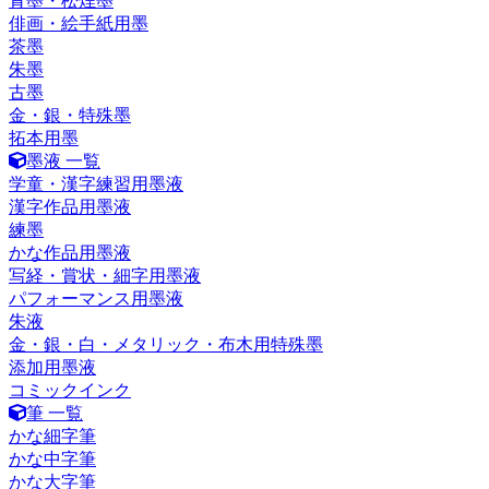
青墨・松煙墨
俳画・絵手紙用墨
茶墨
朱墨
古墨
金・銀・特殊墨
拓本用墨
墨液 一覧
学童・漢字練習用墨液
漢字作品用墨液
練墨
かな作品用墨液
写経・賞状・細字用墨液
パフォーマンス用墨液
朱液
金・銀・白・メタリック・布木用特殊墨
添加用墨液
コミックインク
筆 一覧
かな細字筆
かな中字筆
かな大字筆