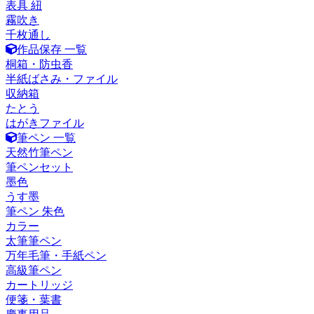
表具 紐
霧吹き
千枚通し
作品保存 一覧
桐箱・防虫香
半紙ばさみ・ファイル
収納箱
たとう
はがきファイル
筆ペン 一覧
天然竹筆ペン
筆ペンセット
墨色
うす墨
筆ペン 朱色
カラー
太筆筆ペン
万年毛筆・手紙ペン
高級筆ペン
カートリッジ
便箋・葉書