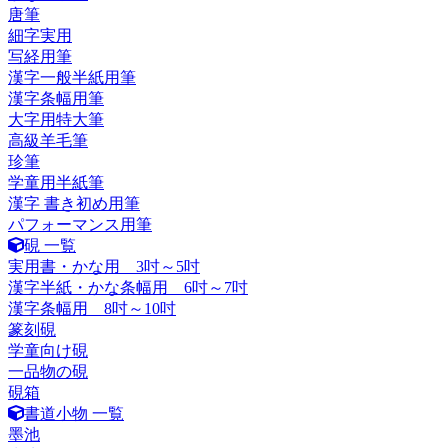
唐筆
細字実用
写経用筆
漢字一般半紙用筆
漢字条幅用筆
大字用特大筆
高級羊毛筆
珍筆
学童用半紙筆
漢字 書き初め用筆
パフォーマンス用筆
硯 一覧
実用書・かな用 3吋～5吋
漢字半紙・かな条幅用 6吋～7吋
漢字条幅用 8吋～10吋
篆刻硯
学童向け硯
一品物の硯
硯箱
書道小物 一覧
墨池