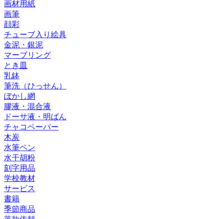
画材用紙
画筆
顔彩
チューブ入り絵具
金泥・銀泥
マーブリング
とき皿
乳鉢
筆洗（ひっせん）
ぼかし網
膠液・混合液
ドーサ液・明ばん
チャコペーパー
木炭
水筆ペン
水干胡粉
刻字用品
学校教材
サービス
書籍
季節商品