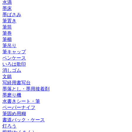
水滴
墨床
墨ばさみ
筆置き
筆筒
筆巻
筆櫛
筆吊り
筆キャップ
ペンケース
いろは歌印
消しゴム
文鎮
写経用書写台
墨落とし・墨用接着剤
墨磨り機
水書きシート・筆
ペーパーナイフ
筆固め用糊
書道バック・ケース
灯ろう