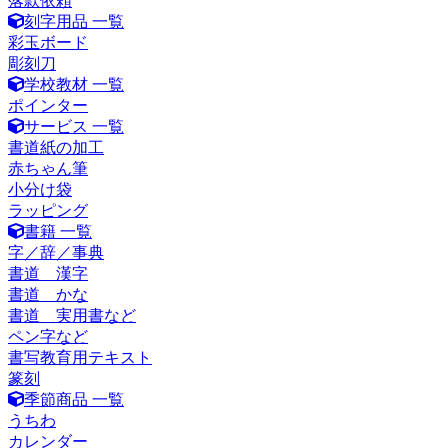
落款依頼
刻字用品 一覧
彩玉ボード
彫刻刀
学校教材 一覧
ポインター
サービス 一覧
書道紙の加工
赤ちゃん筆
小分け袋
ラッピング
書籍 一覧
字／辞／事典
書道 漢字
書道 かな
書道 実用書など
ペン字など
書写教育用テキスト
篆刻
季節商品 一覧
うちわ
カレンダー