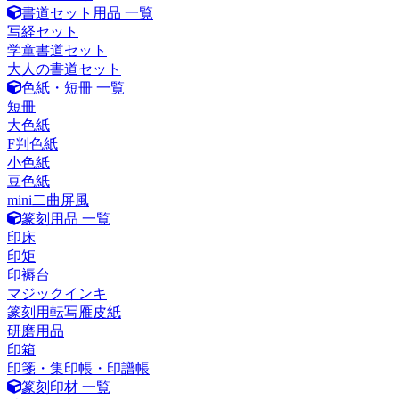
書道セット用品 一覧
写経セット
学童書道セット
大人の書道セット
色紙・短冊 一覧
短冊
大色紙
F判色紙
小色紙
豆色紙
mini二曲屏風
篆刻用品 一覧
印床
印矩
印褥台
マジックインキ
篆刻用転写雁皮紙
研磨用品
印箱
印箋・集印帳・印譜帳
篆刻印材 一覧