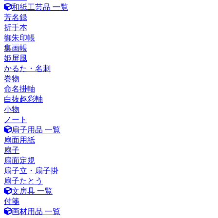
和紙工芸品 一覧
芳名録
折手本
御朱印帳
集画帳
姫屏風
かるた・名刺
巻物
命名掛軸
白抜趣彩軸
小物
ノート
扇子用品 一覧
扇面用紙
扇子
扇面定規
扇子立・扇子掛
扇子たとう
文房具 一覧
付箋
画材用品 一覧