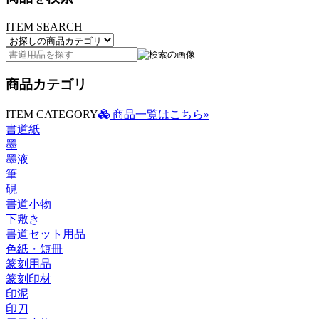
ITEM SEARCH
商品カテゴリ
ITEM CATEGORY
商品一覧はこちら»
書道紙
墨
墨液
筆
硯
書道小物
下敷き
書道セット用品
色紙・短冊
篆刻用品
篆刻印材
印泥
印刀