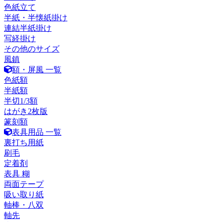
色紙立て
半紙・半懐紙掛け
連結半紙掛け
写経掛け
その他のサイズ
風鎮
額・屏風 一覧
色紙額
半紙額
半切1/3額
はがき2枚版
篆刻額
表具用品 一覧
裏打ち用紙
刷毛
定着剤
表具 糊
両面テープ
吸い取り紙
軸棒・八双
軸先