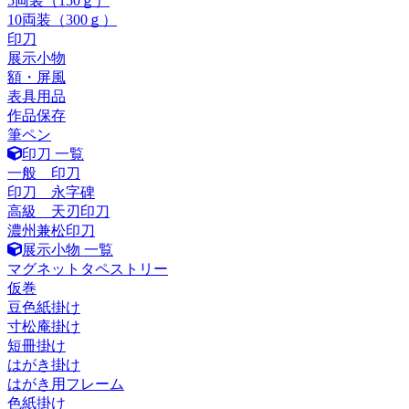
5両装（150ｇ）
10両装（300ｇ）
印刀
展示小物
額・屏風
表具用品
作品保存
筆ペン
印刀 一覧
一般 印刀
印刀 永字碑
高級 天刃印刀
濃州兼松印刀
展示小物 一覧
マグネットタペストリー
仮巻
豆色紙掛け
寸松庵掛け
短冊掛け
はがき掛け
はがき用フレーム
色紙掛け