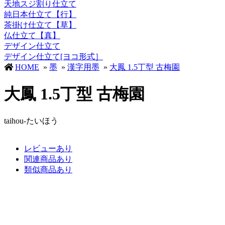
天地スジ割り仕立て
純日本仕立て【行】
茶掛け仕立て【草】
仏仕立て【真】
デザイン仕立て
デザイン仕立て[ヨコ形式］
HOME
»
墨
»
漢字用墨
»
大鳳 1.5丁型 古梅園
大鳳 1.5丁型 古梅園
taihou-たいほう
レビューあり
関連商品あり
類似商品あり