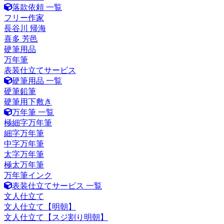
落款依頼 一覧
フリー作家
長谷川 帰海
喜多 芳邑
硬筆用品
万年筆
表装仕立てサービス
硬筆用品 一覧
硬筆鉛筆
硬筆用下敷き
万年筆 一覧
極細字万年筆
細字万年筆
中字万年筆
太字万年筆
極太万年筆
万年筆インク
表装仕立てサービス 一覧
文人仕立て
文人仕立て【明朝】
文人仕立て【スジ割り明朝】