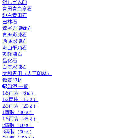
消しゴム印
青田青白章石
純白青田石
巴林石
遼寧丹凍緑石
青海彩凍石
西蔵彩凍石
寿山平頭石
乾隆凍石
昌化石
白雲彩凍石
大和青田（人工印材）
鑑賞印材
印泥 一覧
1/5両装（6ｇ）
1/2両装（15ｇ）
2/3両装（20ｇ）
1両装（30ｇ）
1.5両装（45ｇ）
2両装（60ｇ）
3両装（90ｇ）