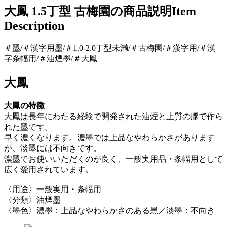
大鳳 1.5丁型 古梅園の商品説明
Item
Description
＃墨/＃漢字用墨/＃1.0-2.0丁型未満/＃古梅園/＃漢字用/＃漢
字条幅用/＃油煙墨/＃大鳳
大鳳
大鳳の特徴
大鳳は長年にわたる経験で開発された油煙と上質の膠で作ら
れた墨です。
早く濃くなります。濃墨では上品なやわらかさがあります
が、淡墨には不向きです。
濃墨でお使いいただくのが良く、一般実用品・条幅用として
広く愛用されています。
〈用途〉一般実用・条幅用
〈分類〉油煙墨
〈墨色〉濃墨：上品なやわらかさのある黒／淡墨：不向き