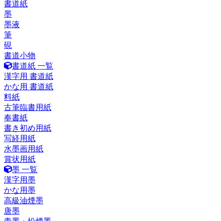
書道紙
墨
墨液
筆
硯
書道小物
書道紙 一覧
漢字用 書道紙
かな用 書道紙
料紙
古筆臨書用紙
奉書紙
書き初め用紙
写経用紙
水墨画用紙
賞状用紙
墨 一覧
漢字用墨
かな用墨
高級油煙墨
唐墨