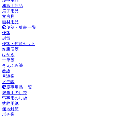
慶事用品
和紙工芸品
扇子用品
文房具
画材用品
便箋・葉書 一覧
便箋
封筒
便箋・封筒セット
蛇腹便箋
はがき
一筆箋
そえぶみ箋
巻紙
月謝袋
メモ帳
慶事用品 一覧
慶事用のし袋
弔事用のし袋
式辞用紙
無地封筒
ポチ袋