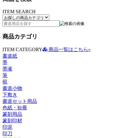
ITEM SEARCH
商品カテゴリ
ITEM CATEGORY
商品一覧はこちら»
書道紙
墨
墨液
筆
硯
書道小物
下敷き
書道セット用品
色紙・短冊
篆刻用品
篆刻印材
印泥
印刀