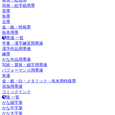
青墨・松煙墨
俳画・絵手紙用墨
茶墨
朱墨
古墨
金・銀・特殊墨
拓本用墨
墨液 一覧
学童・漢字練習用墨液
漢字作品用墨液
練墨
かな作品用墨液
写経・賞状・細字用墨液
パフォーマンス用墨液
朱液
金・銀・白・メタリック・布木用特殊墨
添加用墨液
コミックインク
筆 一覧
かな細字筆
かな中字筆
かな大字筆