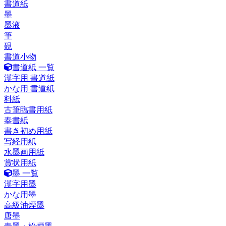
書道紙
墨
墨液
筆
硯
書道小物
書道紙 一覧
漢字用 書道紙
かな用 書道紙
料紙
古筆臨書用紙
奉書紙
書き初め用紙
写経用紙
水墨画用紙
賞状用紙
墨 一覧
漢字用墨
かな用墨
高級油煙墨
唐墨