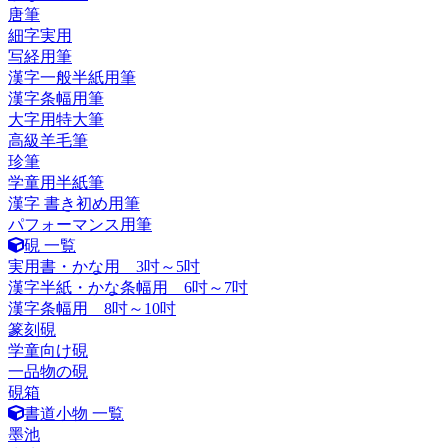
唐筆
細字実用
写経用筆
漢字一般半紙用筆
漢字条幅用筆
大字用特大筆
高級羊毛筆
珍筆
学童用半紙筆
漢字 書き初め用筆
パフォーマンス用筆
硯 一覧
実用書・かな用 3吋～5吋
漢字半紙・かな条幅用 6吋～7吋
漢字条幅用 8吋～10吋
篆刻硯
学童向け硯
一品物の硯
硯箱
書道小物 一覧
墨池