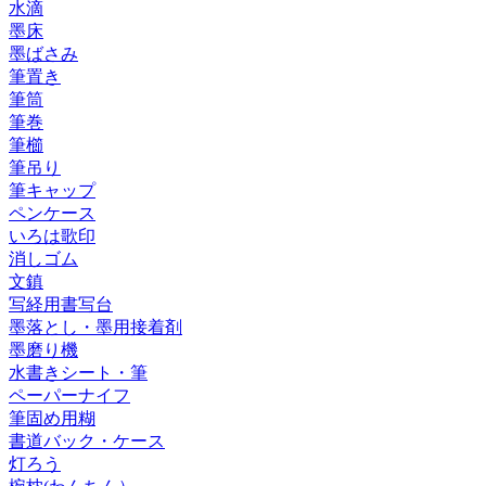
水滴
墨床
墨ばさみ
筆置き
筆筒
筆巻
筆櫛
筆吊り
筆キャップ
ペンケース
いろは歌印
消しゴム
文鎮
写経用書写台
墨落とし・墨用接着剤
墨磨り機
水書きシート・筆
ペーパーナイフ
筆固め用糊
書道バック・ケース
灯ろう