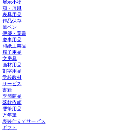
展示小物
額・屏風
表具用品
作品保存
筆ペン
便箋・葉書
慶事用品
和紙工芸品
扇子用品
文房具
画材用品
刻字用品
学校教材
サービス
書籍
季節商品
落款依頼
硬筆用品
万年筆
表装仕立てサービス
ギフト