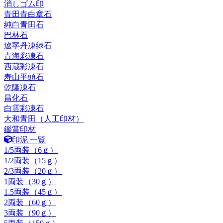
消しゴム印
青田青白章石
純白青田石
巴林石
遼寧丹凍緑石
青海彩凍石
西蔵彩凍石
寿山平頭石
乾隆凍石
昌化石
白雲彩凍石
大和青田（人工印材）
鑑賞印材
印泥 一覧
1/5両装（6ｇ）
1/2両装（15ｇ）
2/3両装（20ｇ）
1両装（30ｇ）
1.5両装（45ｇ）
2両装（60ｇ）
3両装（90ｇ）