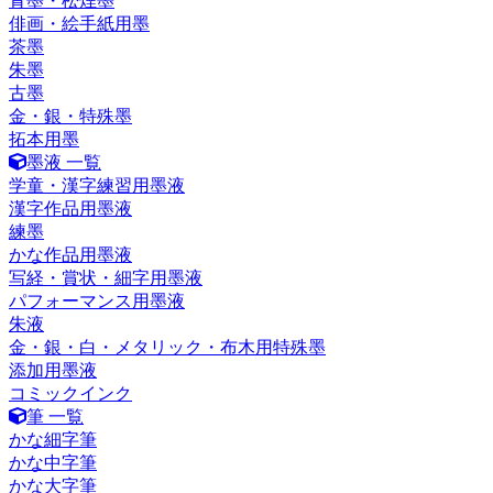
青墨・松煙墨
俳画・絵手紙用墨
茶墨
朱墨
古墨
金・銀・特殊墨
拓本用墨
墨液 一覧
学童・漢字練習用墨液
漢字作品用墨液
練墨
かな作品用墨液
写経・賞状・細字用墨液
パフォーマンス用墨液
朱液
金・銀・白・メタリック・布木用特殊墨
添加用墨液
コミックインク
筆 一覧
かな細字筆
かな中字筆
かな大字筆