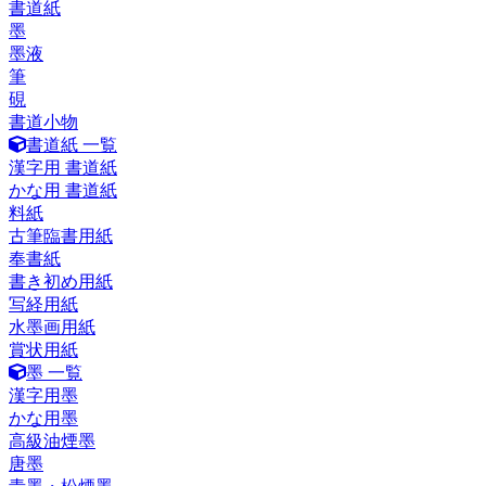
書道紙
墨
墨液
筆
硯
書道小物
書道紙 一覧
漢字用 書道紙
かな用 書道紙
料紙
古筆臨書用紙
奉書紙
書き初め用紙
写経用紙
水墨画用紙
賞状用紙
墨 一覧
漢字用墨
かな用墨
高級油煙墨
唐墨