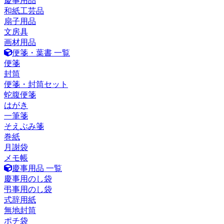
慶事用品
和紙工芸品
扇子用品
文房具
画材用品
便箋・葉書 一覧
便箋
封筒
便箋・封筒セット
蛇腹便箋
はがき
一筆箋
そえぶみ箋
巻紙
月謝袋
メモ帳
慶事用品 一覧
慶事用のし袋
弔事用のし袋
式辞用紙
無地封筒
ポチ袋