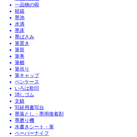
一品物の硯
硯箱
墨池
水滴
墨床
墨ばさみ
筆置き
筆筒
筆巻
筆櫛
筆吊り
筆キャップ
ペンケース
いろは歌印
消しゴム
文鎮
写経用書写台
墨落とし・墨用接着剤
墨磨り機
水書きシート・筆
ペーパーナイフ