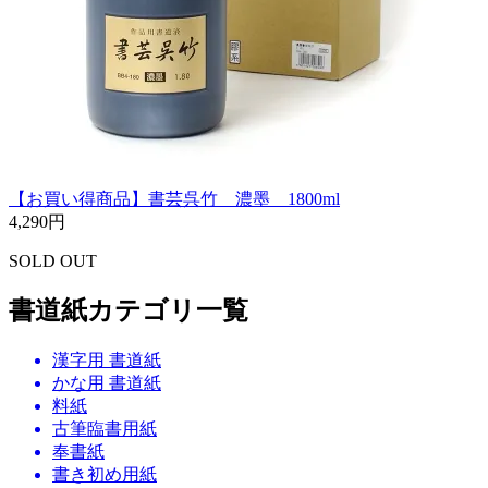
【お買い得商品】書芸呉竹 濃墨 1800ml
4,290円
SOLD OUT
書道紙カテゴリ一覧
漢字用 書道紙
かな用 書道紙
料紙
古筆臨書用紙
奉書紙
書き初め用紙