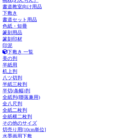
椀枕(わんちん）
書道教室向け用品
下敷き
書道セット用品
色紙・短冊
篆刻用品
篆刻印材
印泥
下敷き 一覧
美の判
半紙用
机上判
八ツ切判
半紙三枚判
半切(条幅)判
全紙判(聯落兼用)
全八尺判
全紙二枚判
全紙横二枚判
その他のサイズ
切売り用[10cm単位]
水墨画用下敷