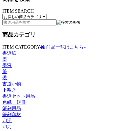
ITEM SEARCH
商品カテゴリ
ITEM CATEGORY
商品一覧はこちら»
書道紙
墨
墨液
筆
硯
書道小物
下敷き
書道セット用品
色紙・短冊
篆刻用品
篆刻印材
印泥
印刀