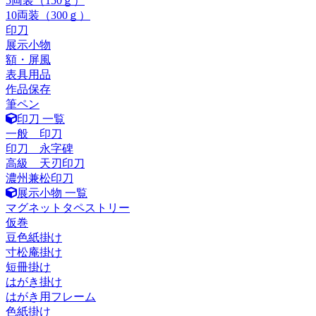
5両装（150ｇ）
10両装（300ｇ）
印刀
展示小物
額・屏風
表具用品
作品保存
筆ペン
印刀 一覧
一般 印刀
印刀 永字碑
高級 天刃印刀
濃州兼松印刀
展示小物 一覧
マグネットタペストリー
仮巻
豆色紙掛け
寸松庵掛け
短冊掛け
はがき掛け
はがき用フレーム
色紙掛け