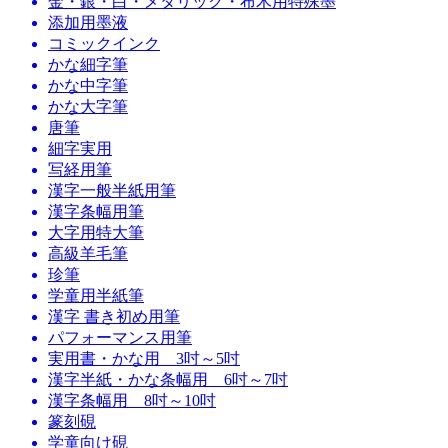
金・銀・白・メタリック・布木用特殊墨
添加用墨液
コミックインク
かな細字筆
かな中字筆
かな大字筆
唐筆
細字実用
写経用筆
漢字一般半紙用筆
漢字条幅用筆
大字用特大筆
高級羊毛筆
珍筆
学童用半紙筆
漢字 書き初め用筆
パフォーマンス用筆
実用書・かな用 3吋～5吋
漢字半紙・かな条幅用 6吋～7吋
漢字条幅用 8吋～10吋
篆刻硯
学童向け硯