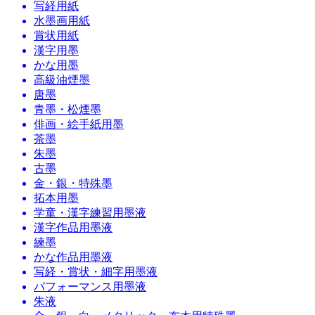
写経用紙
水墨画用紙
賞状用紙
漢字用墨
かな用墨
高級油煙墨
唐墨
青墨・松煙墨
俳画・絵手紙用墨
茶墨
朱墨
古墨
金・銀・特殊墨
拓本用墨
学童・漢字練習用墨液
漢字作品用墨液
練墨
かな作品用墨液
写経・賞状・細字用墨液
パフォーマンス用墨液
朱液