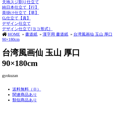
天地スジ割り仕立て
純日本仕立て【行】
茶掛け仕立て【草】
仏仕立て【真】
デザイン仕立て
デザイン仕立て[ヨコ形式］
HOME
»
書道紙
»
漢字用 書道紙
»
台湾風画仙 玉山 厚口
90×180cm
台湾風画仙 玉山 厚口
90×180cm
gyokuzan
送料無料（※）
関連商品あり
類似商品あり