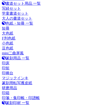
書道セット用品 一覧
写経セット
学童書道セット
大人の書道セット
色紙・短冊 一覧
短冊
大色紙
F判色紙
小色紙
豆色紙
mini二曲屏風
篆刻用品 一覧
印床
印矩
印褥台
マジックインキ
篆刻用転写雁皮紙
研磨用品
印箱
印箋・集印帳・印譜帳
篆刻印材 一覧