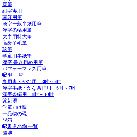
唐筆
細字実用
写経用筆
漢字一般半紙用筆
漢字条幅用筆
大字用特大筆
高級羊毛筆
珍筆
学童用半紙筆
漢字 書き初め用筆
パフォーマンス用筆
硯 一覧
実用書・かな用 3吋～5吋
漢字半紙・かな条幅用 6吋～7吋
漢字条幅用 8吋～10吋
篆刻硯
学童向け硯
一品物の硯
硯箱
書道小物 一覧
墨池