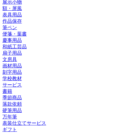
展示小物
額・屏風
表具用品
作品保存
筆ペン
便箋・葉書
慶事用品
和紙工芸品
扇子用品
文房具
画材用品
刻字用品
学校教材
サービス
書籍
季節商品
落款依頼
硬筆用品
万年筆
表装仕立てサービス
ギフト