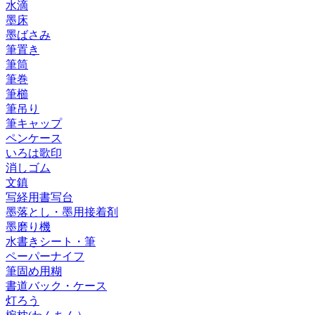
水滴
墨床
墨ばさみ
筆置き
筆筒
筆巻
筆櫛
筆吊り
筆キャップ
ペンケース
いろは歌印
消しゴム
文鎮
写経用書写台
墨落とし・墨用接着剤
墨磨り機
水書きシート・筆
ペーパーナイフ
筆固め用糊
書道バック・ケース
灯ろう