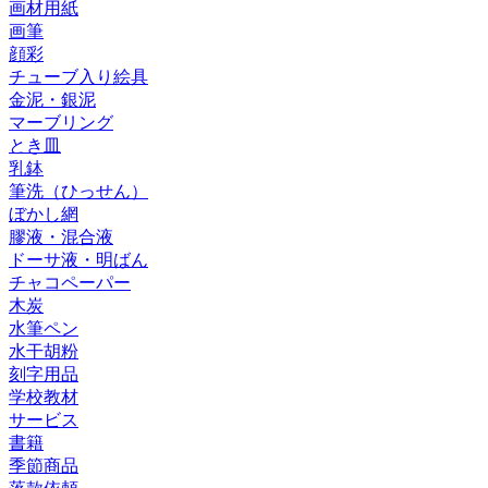
画材用紙
画筆
顔彩
チューブ入り絵具
金泥・銀泥
マーブリング
とき皿
乳鉢
筆洗（ひっせん）
ぼかし網
膠液・混合液
ドーサ液・明ばん
チャコペーパー
木炭
水筆ペン
水干胡粉
刻字用品
学校教材
サービス
書籍
季節商品