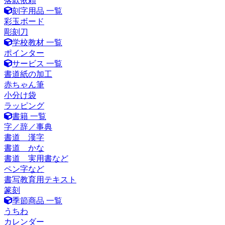
落款依頼
刻字用品 一覧
彩玉ボード
彫刻刀
学校教材 一覧
ポインター
サービス 一覧
書道紙の加工
赤ちゃん筆
小分け袋
ラッピング
書籍 一覧
字／辞／事典
書道 漢字
書道 かな
書道 実用書など
ペン字など
書写教育用テキスト
篆刻
季節商品 一覧
うちわ
カレンダー