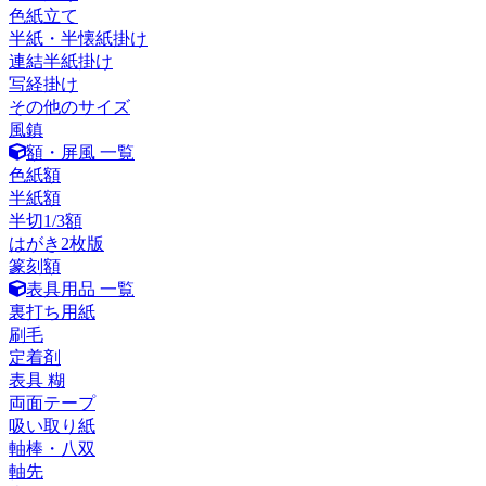
色紙立て
半紙・半懐紙掛け
連結半紙掛け
写経掛け
その他のサイズ
風鎮
額・屏風 一覧
色紙額
半紙額
半切1/3額
はがき2枚版
篆刻額
表具用品 一覧
裏打ち用紙
刷毛
定着剤
表具 糊
両面テープ
吸い取り紙
軸棒・八双
軸先