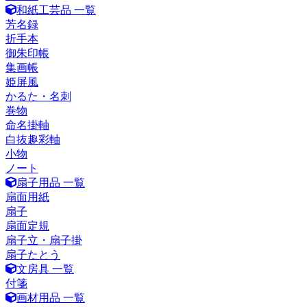
和紙工芸品 一覧
芳名録
折手本
御朱印帳
集画帳
姫屏風
かるた・名刺
巻物
命名掛軸
白抜趣彩軸
小物
ノート
扇子用品 一覧
扇面用紙
扇子
扇面定規
扇子立・扇子掛
扇子たとう
文房具 一覧
付箋
画材用品 一覧