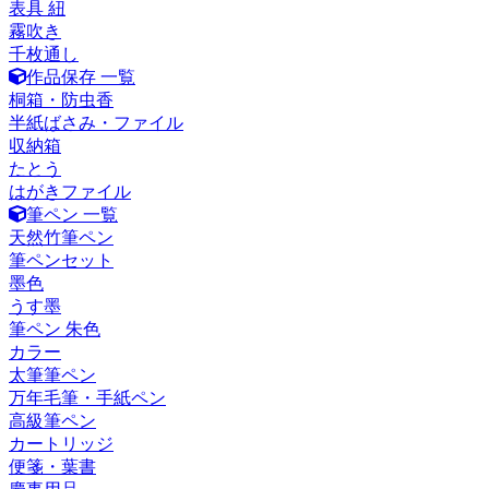
表具 紐
霧吹き
千枚通し
作品保存 一覧
桐箱・防虫香
半紙ばさみ・ファイル
収納箱
たとう
はがきファイル
筆ペン 一覧
天然竹筆ペン
筆ペンセット
墨色
うす墨
筆ペン 朱色
カラー
太筆筆ペン
万年毛筆・手紙ペン
高級筆ペン
カートリッジ
便箋・葉書