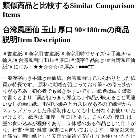
類似商品と比較する
Similar Comparison
Items
台湾風画仙 玉山 厚口 90×180cmの商品
説明
Item Description
＃書道紙/＃漢字用 書道紙/＃漢字用特寸サイズ/＃手漉き/＃
輸入/＃台湾風画仙玉山/＃厚口/＃漢字作品向き/＃台湾系画仙
紙/＃にじみ：★★☆☆☆/＃厚み：■■■□□
一般漢字向き手漉き画仙紙。台湾風画仙でふんわりとした紙
質が特長です。 原料に胡粉が混じっており筆への引っ掛か
りがある為、初心者でも書きやすいです。 紙色は白く濃墨
で書くとより「黒がはっきり際立ち」作品が映えること間違
いなしの画仙紙。 程好い滲みとカスレがあるので練習から
ステップアップした作品制作としても申し分なくお使いいた
だけます。 紙厚は｢並厚・厚口｣とあり、こちらの｢厚口｣は
墨の食い込みが程好くあり、立体感のある作品として仕上が
り、行書･草書･隷書･篆書にも向いております。 発売以来売
れ筋No.1画仙紙として安定の品質で安心してお使いいただけ