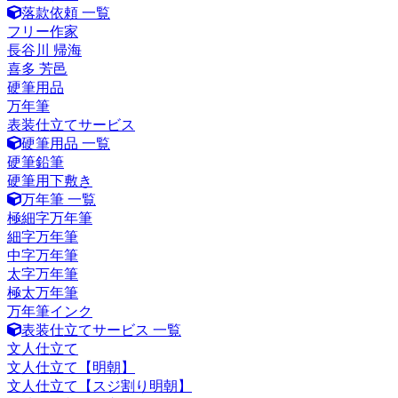
落款依頼 一覧
フリー作家
長谷川 帰海
喜多 芳邑
硬筆用品
万年筆
表装仕立てサービス
硬筆用品 一覧
硬筆鉛筆
硬筆用下敷き
万年筆 一覧
極細字万年筆
細字万年筆
中字万年筆
太字万年筆
極太万年筆
万年筆インク
表装仕立てサービス 一覧
文人仕立て
文人仕立て【明朝】
文人仕立て【スジ割り明朝】