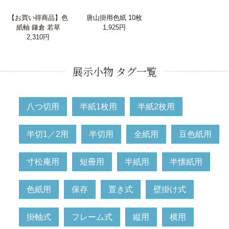
【お買い得商品】色
唐山掛用色紙 10枚
紙軸 鎌倉 若草
1,925円
2,310円
展示小物 タグ一覧
八つ切用
半紙1枚用
半紙2枚用
半切1／2用
半切用
全紙用
豆色紙用
寸松庵用
短冊用
半紙用
半懐紙用
色紙用
保存
置き式
壁掛け式
掛軸式
フレーム式
縦用
横用