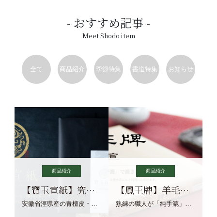
おすすめ記事
Meet Shodo item
全て
商品紹介
季節特集
書道特集
お知らせ
商品紹介
商品紹介
【寶玉宣紙】究極の純粋な宣紙を目指す寶玉宣紙
【鳳王牌】羊毛筆×濃墨での揮毫に最適な宣紙系画仙紙
安徽省涇県産の青檀皮・砂田稲藁・清らかな渓流水、熟練手漉き職人の卓越した手漉技術による最高級の純宣紙です。
熟練の職人が「純手漉」で漉きあげる書画紙。宣紙を好まれるお客様向けの棉料単宣に漉きあげました。