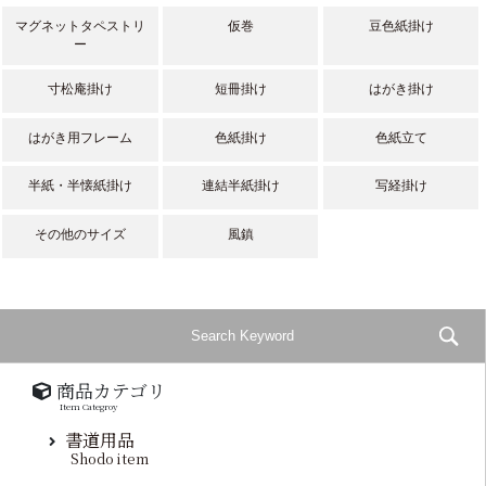
マグネットタペストリ
仮巻
豆色紙掛け
ー
寸松庵掛け
短冊掛け
はがき掛け
はがき用フレーム
色紙掛け
色紙立て
半紙・半懐紙掛け
連結半紙掛け
写経掛け
その他のサイズ
風鎮
商品カテゴリ
Item Categroy
書道用品
Shodo item