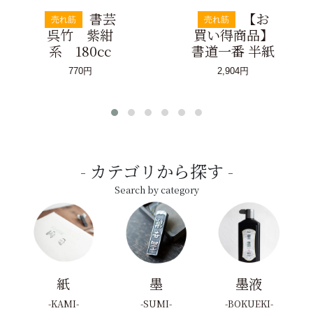
書芸
【お
売れ筋
売れ筋
呉竹 紫紺
買い得商品】
系 180cc
書道一番 半紙
770円
2,904円
カテゴリから探す
Search by category
紙
墨
墨液
KAMI
SUMI
BOKUEKI