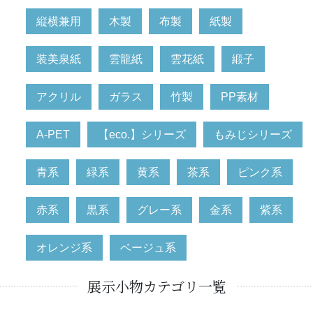
縦横兼用
木製
布製
紙製
装美泉紙
雲龍紙
雲花紙
緞子
アクリル
ガラス
竹製
PP素材
A-PET
【eco.】シリーズ
もみじシリーズ
青系
緑系
黄系
茶系
ピンク系
赤系
黒系
グレー系
金系
紫系
オレンジ系
ベージュ系
展示小物カテゴリ一覧