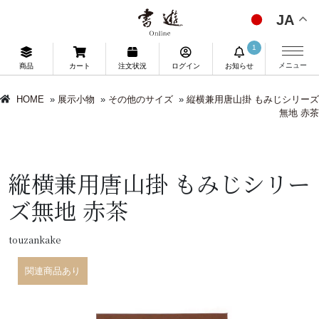
JA
1
メニュー
商品
カート
注文状況
ログイン
お知らせ
HOME
»
展示小物
»
その他のサイズ
»
縦横兼用唐山掛 もみじシリーズ
無地 赤茶
縦横兼用唐山掛 もみじシリー
ズ無地 赤茶
touzankake
関連商品あり