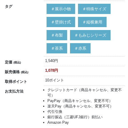
タグ
＃展示小物
＃特殊サイズ
＃壁掛け式
＃縦横兼用
＃布製
＃もみじシリーズ
＃茶系
＃赤系
1,540円
定価
(税込)
1,078円
販売価格
(税込)
10ポイント
取得ポイント
クレジットカード（商品キャンセル、変更不
お支払方法
可）
PayPay（商品キャンセル、変更不可）
楽天Pay（商品キャンセル、変更不可）
代引引換
銀行振込（三菱UFJ銀行）前払い
Amazon Pay